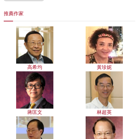
推薦作家
高希均
黃珍妮
蔣匡文
林超英