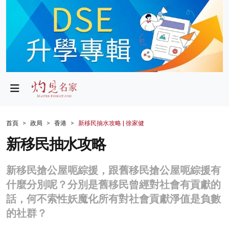
政局
教育
文化
財經
首頁
政局
香港
新移民抽水攻略 | 徐家健
生活
新移民抽水攻略
健康
新移民搶公屋呃綜援，跟舊移民搶公屋呃綜援有
商業
什麼分別呢？分別是舊移民曾經對社會有貢獻的
話，何不索性妖魔化所有對社會貢獻淨值是負數
科技
的社群？
影片