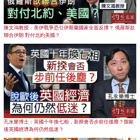
陳文鴻教授：美伊戰爭恐引伊斯蘭國家全面反撲？ 俄羅斯欲
聯合伊朗 對付北約美國？
孔永樂博士：英國十年換七相，新揆會否步前任後塵？脫歐
後英國經濟為何仍然低迷？