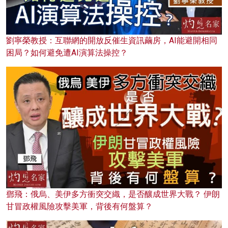
劉寧榮教授：互聯網的開放反催生資訊繭房，AI能避開相同
困局？如何避免遭AI演算法操控？
鄧飛：俄烏、美伊多方衝突交織，是否釀成世界大戰？ 伊朗
甘冒政權風險攻擊美軍，背後有何盤算？