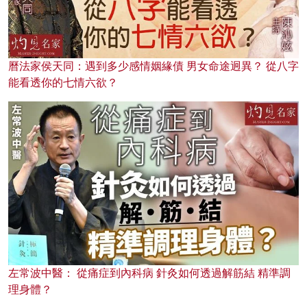
曆法家侯天同：遇到多少感情姻緣債 男女命途迥異？ 從八字
能看透你的七情六欲？
左常波中醫： 從痛症到內科病 針灸如何透過解筋結 精準調
理身體？