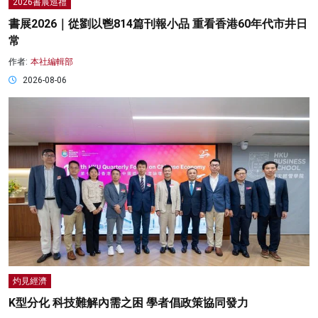
2026書展巡禮
書展2026｜從劉以鬯814篇刊報小品 重看香港60年代市井日
常
作者:
本社編輯部
2026-08-06
灼見經濟
K型分化 科技難解內需之困 學者倡政策協同發力