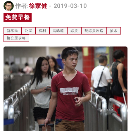
作者:
徐家健
- 2019-03-10
名家榜
免費早餐
灼見活動
新移民
公屋
福利
馮睎乾
綜援
呃綜援攻略
抽水
關於我們
搶公屋攻略