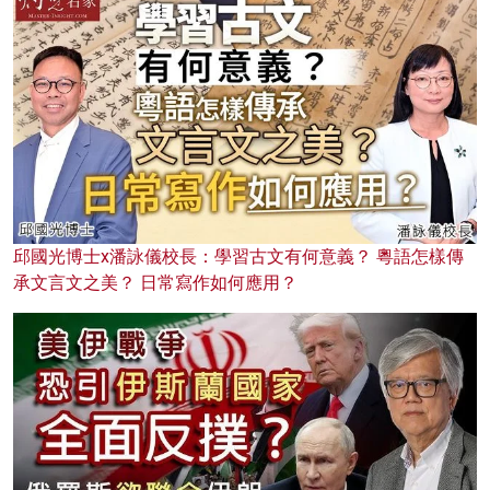
邱國光博士x潘詠儀校長：學習古文有何意義？ 粵語怎樣傳
承文言文之美？ 日常寫作如何應用？