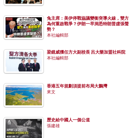
兔主席：美伊停戰協議變衝突導火線，雙方
為何重啟戰爭？伊朗一早洞悉特朗普虛張聲
勢？
本社編輯部
梁鏡威獲任方大副校長 呂大樂加盟社科院
本社編輯部
香港五年規劃須提前布局大鵬灣
來文
歷史給中國人一個公道
張建雄