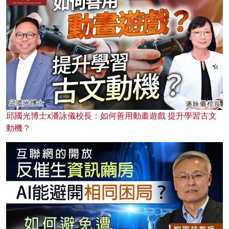
邱國光博士x潘詠儀校長：如何善用動畫遊戲 提升學習古文
動機？