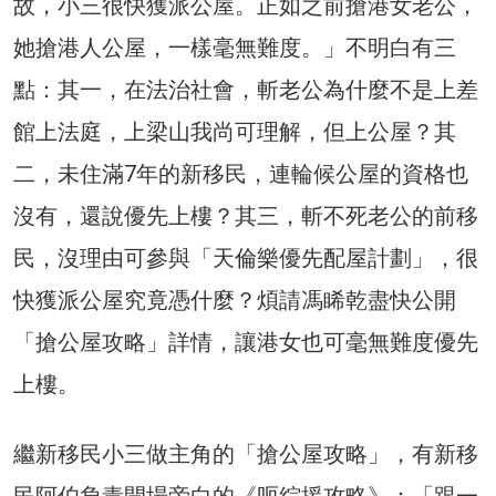
故，小三很快獲派公屋。正如之前搶港女老公，
她搶港人公屋，一樣毫無難度。」不明白有三
點：其一，在法治社會，斬老公為什麼不是上差
館上法庭，上梁山我尚可理解，但上公屋？其
二，未住滿7年的新移民，連輪候公屋的資格也
沒有，還說優先上樓？其三，斬不死老公的前移
民，沒理由可參與「天倫樂優先配屋計劃」，很
快獲派公屋究竟憑什麼？煩請馮睎乾盡快公開
「搶公屋攻略」詳情，讓港女也可毫無難度優先
上樓。
繼新移民小三做主角的「搶公屋攻略」，有新移
民阿伯負責開場旁白的《呃綜援攻略》：「跟一