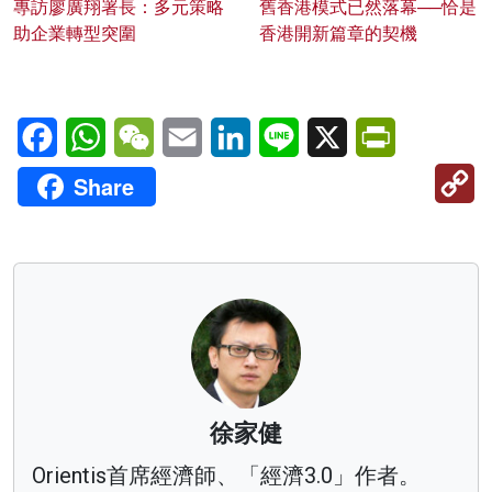
專訪廖廣翔署長：多元策略
舊香港模式已然落幕──恰是
助企業轉型突圍
香港開新篇章的契機
Facebook
WhatsApp
WeChat
Email
LinkedIn
Line
X
PrintFriendl
C
Share
Li
徐家健
Orientis首席經濟師、「經濟3.0」作者。