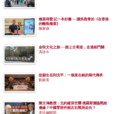
種菜得愛 記一本好書──讀吳燕青的《在香港
的離島種菜》
陳家偉
金秋文化之旅──踏上古蜀道，走過劍門關
馮珍今
從顧生岳到沈平：一個座右銘的兩代傳承
劉家美
陳文鴻教授：北約縱深空襲 俄羅斯瀕臨戰敗
邊緣？中國零部件能左右戰局走向？
本社編輯部