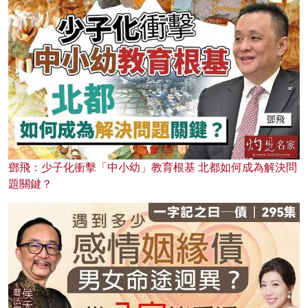
鄧飛：少子化衝擊「中小幼」教育根基 北都如何成為解決問
題關鍵？