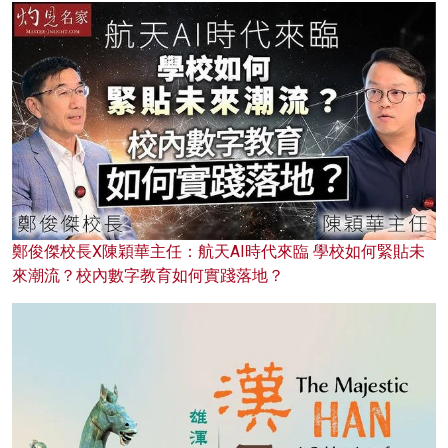
鄭俊傑校長X陳穎華主任：航天AI時代來臨 學校如何緊貼未
來潮流？校內數字教育如何實踐落地？