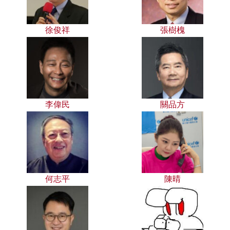
徐俊祥
張樹槐
李偉民
關品方
何志平
陳晴