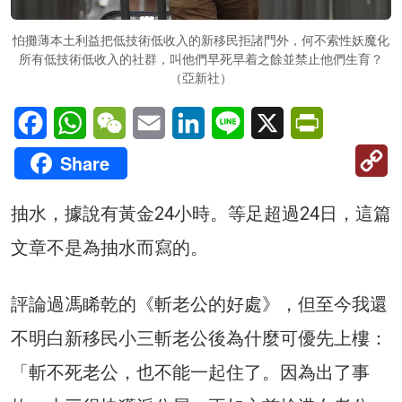
怕攤薄本土利益把低技術低收入的新移民拒諸門外，何不索性妖魔化
所有低技術低收入的社群，叫他們早死早着之餘並禁止他們生育？
（亞新社）
Facebook
WhatsApp
WeChat
Email
LinkedIn
Line
X
PrintFriendl
C
Share
Li
抽水，據說有黃金24小時。等足超過24日，這篇
文章不是為抽水而寫的。
評論過馮睎乾的《斬老公的好處》，但至今我還
不明白新移民小三斬老公後為什麼可優先上樓：
「斬不死老公，也不能一起住了。因為出了事