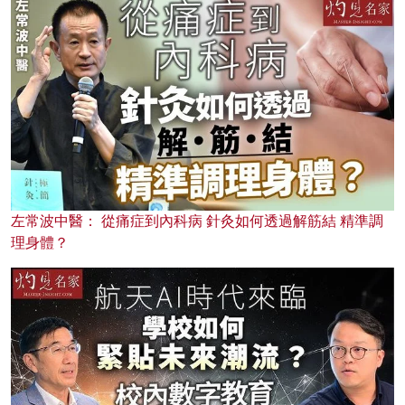
左常波中醫： 從痛症到內科病 針灸如何透過解筋結 精準調
理身體？