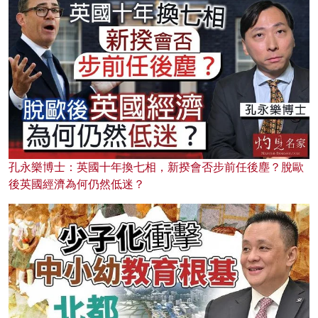
孔永樂博士：英國十年換七相，新揆會否步前任後塵？脫歐
後英國經濟為何仍然低迷？