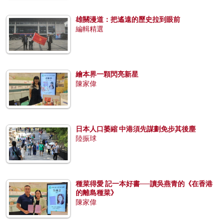
雄關漫道：把遙遠的歷史拉到眼前
編輯精選
繪本界一顆閃亮新星
陳家偉
日本人口萎縮 中港須先謀劃免步其後塵
陸振球
種菜得愛 記一本好書──讀吳燕青的《在香港
的離島種菜》
陳家偉