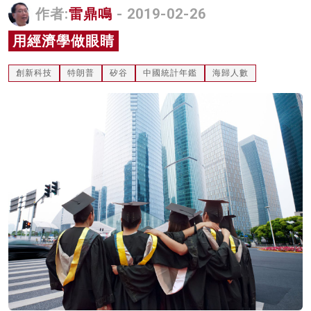
作者:
雷鼎鳴
- 2019-02-26
名家榜
用經濟學做眼睛
灼見活動
創新科技
特朗普
矽谷
中國統計年鑑
海歸人數
關於我們