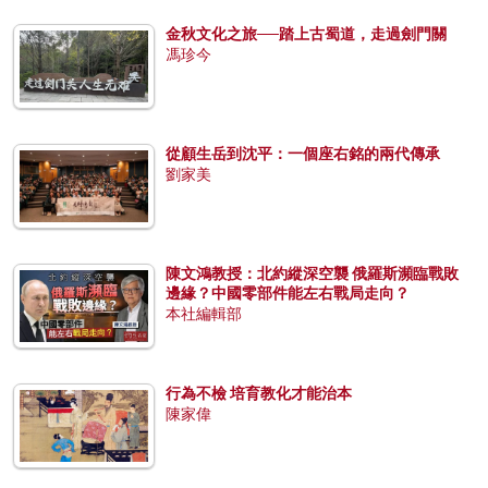
金秋文化之旅──踏上古蜀道，走過劍門關
馮珍今
從顧生岳到沈平：一個座右銘的兩代傳承
劉家美
陳文鴻教授：北約縱深空襲 俄羅斯瀕臨戰敗
邊緣？中國零部件能左右戰局走向？
本社編輯部
行為不檢 培育教化才能治本
陳家偉