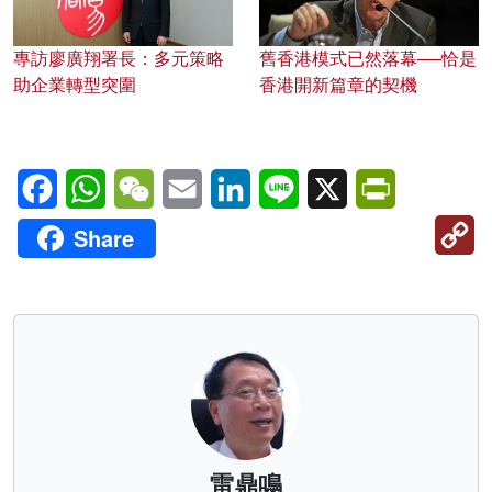
專訪廖廣翔署長：多元策略
舊香港模式已然落幕──恰是
助企業轉型突圍
香港開新篇章的契機
Facebook
WhatsApp
WeChat
Email
LinkedIn
Line
X
PrintFriendl
C
Share
Li
雷鼎鳴