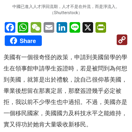
中國已進入人才淨回流期，人才不是在外流，而是淨流入。
（Shutterstock）
Facebook
WhatsApp
WeChat
Email
LinkedIn
Line
X
PrintFriendl
C
Share
Li
美國有一個很奇怪的政策，申請到美國留學的學
生在領事館申請學生簽證時，若是被問到為何想
到美國，就算是出於禮貌，說自己很仰慕美國，
畢業後想留在那裏定居，那麼簽證幾乎必定被
拒，我以前不少學生也中過招。不過，美國亦是
一個移民國家，美國國力及科技水平之能維持，
實又得功於她肯大量吸收新移民。