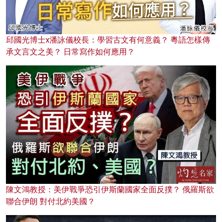
邱國光博士x潘詠儀校長：學習古文有何意義？ 粵語怎樣傳
承文言文之美？ 日常寫作如何應用？
陳文鴻教授：美伊戰爭恐引伊斯蘭國家全面反撲？ 俄羅斯欲
聯合伊朗 對付北約美國？