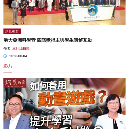
灼見教育
港大亞洲科學營 四諾獎得主與學生講解互動
作者:
本社編輯部
2026-08-04
影片