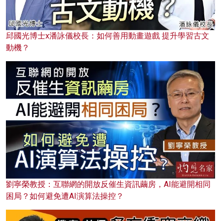
邱國光博士x潘詠儀校長：如何善用動畫遊戲 提升學習古文
動機？
劉寧榮教授：互聯網的開放反催生資訊繭房，AI能避開相同
困局？如何避免遭AI演算法操控？