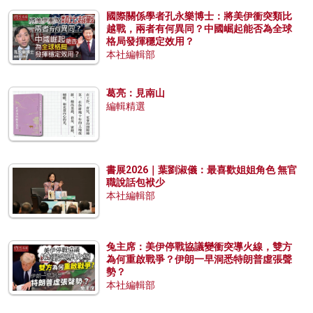
國際關係學者孔永樂博士：將美伊衝突類比
越戰，兩者有何異同？中國崛起能否為全球
格局發揮穩定效用？
本社編輯部
葛亮：見南山
編輯精選
書展2026｜葉劉淑儀：最喜歡姐姐角色 無官
職說話包袱少
本社編輯部
兔主席：美伊停戰協議變衝突導火線，雙方
為何重啟戰爭？伊朗一早洞悉特朗普虛張聲
勢？
本社編輯部