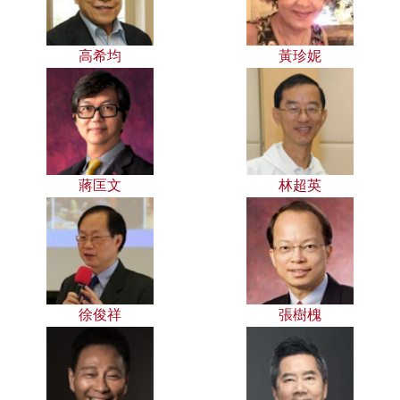
高希均
黃珍妮
蔣匡文
林超英
徐俊祥
張樹槐