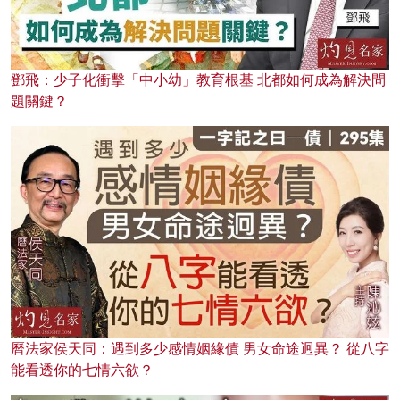
鄧飛：少子化衝擊「中小幼」教育根基 北都如何成為解決問
題關鍵？
曆法家侯天同：遇到多少感情姻緣債 男女命途迥異？ 從八字
能看透你的七情六欲？