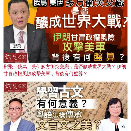
鄧飛：俄烏、美伊多方衝突交織，是否釀成世界大戰？ 伊朗
甘冒政權風險攻擊美軍，背後有何盤算？