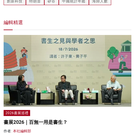
創新科技
特朗普
矽谷
中國統計年鑑
海歸人數
編輯精選
2026書展巡禮
書展2026｜百無一用是書生？
作者:
本社編輯部