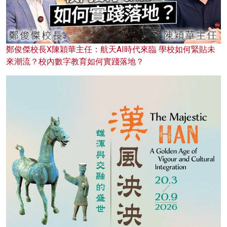
鄭俊傑校長X陳穎華主任：航天AI時代來臨 學校如何緊貼未
來潮流？校內數字教育如何實踐落地？