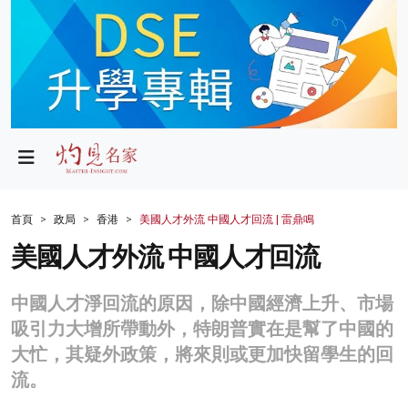
政局
教育
文化
財經
首頁
政局
香港
美國人才外流 中國人才回流 | 雷鼎鳴
生活
美國人才外流 中國人才回流
健康
中國人才淨回流的原因，除中國經濟上升、市場
商業
吸引力大增所帶動外，特朗普實在是幫了中國的
大忙，其疑外政策，將來則或更加快留學生的回
科技
流。
影片