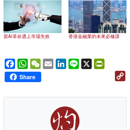
當AI革命遇上市場失效
香港金融業的未來必修課
Facebook
WhatsApp
WeChat
Email
LinkedIn
Line
X
PrintFriendl
C
Share
Li