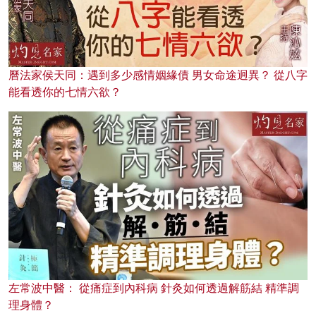
曆法家侯天同：遇到多少感情姻緣債 男女命途迥異？ 從八字
能看透你的七情六欲？
左常波中醫： 從痛症到內科病 針灸如何透過解筋結 精準調
理身體？