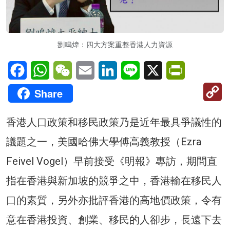
劉鳴煒：四大方案重整香港人力資源
Facebook
WhatsApp
WeChat
Email
LinkedIn
Line
X
PrintFriendl
C
Share
Li
香港人口政策和移民政策乃是近年最具爭議性的
議題之一，美國哈佛大學傅高義教授（Ezra
Feivel Vogel）早前接受《明報》專訪，期間直
指在香港與新加坡的競爭之中，香港輸在移民人
口的素質，另外亦批評香港的高地價政策，令有
意在香港投資、創業、移民的人卻步，長遠下去