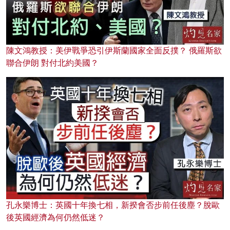
陳文鴻教授：美伊戰爭恐引伊斯蘭國家全面反撲？ 俄羅斯欲
聯合伊朗 對付北約美國？
孔永樂博士：英國十年換七相，新揆會否步前任後塵？脫歐
後英國經濟為何仍然低迷？