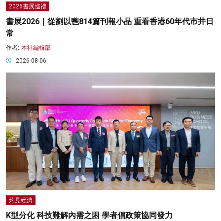
2026書展巡禮
書展2026｜從劉以鬯814篇刊報小品 重看香港60年代市井日
常
作者:
本社編輯部
2026-08-06
灼見經濟
K型分化 科技難解內需之困 學者倡政策協同發力