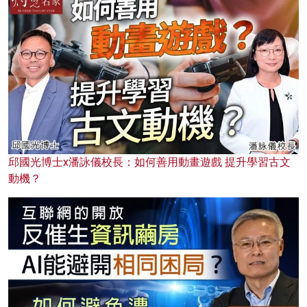
邱國光博士x潘詠儀校長：如何善用動畫遊戲 提升學習古文
動機？