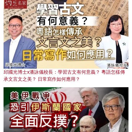
邱國光博士x潘詠儀校長：學習古文有何意義？ 粵語怎樣傳
承文言文之美？ 日常寫作如何應用？