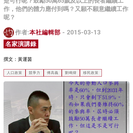
是可行呢？鼓勵50萬65歲及以上的長者繼續工
名家榜
作，他們的體力應付到嗎？又願不願意繼續工作
呢？
灼見活動
作者:
本社編輯部
- 2015-03-13
關於我們
名家演講錄
撰文：黃運茵
人口政策
競爭力
傅高義
劉鳴煒
移民政策