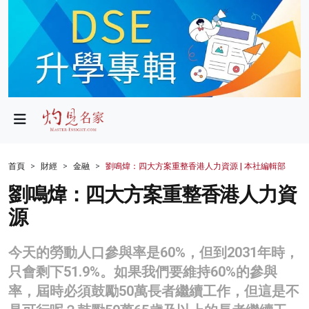
政局
教育
文化
財經
首頁
財經
金融
劉鳴煒：四大方案重整香港人力資源 | 本社編輯部
生活
劉鳴煒：四大方案重整香港人力資
源
健康
商業
今天的勞動人口參與率是60%，但到2031年時，
只會剩下51.9%。如果我們要維持60%的參與
科技
率，屆時必須鼓勵50萬長者繼續工作，但這是不
影片