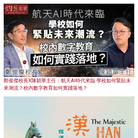
鄭俊傑校長X陳穎華主任：航天AI時代來臨 學校如何緊貼未
來潮流？校內數字教育如何實踐落地？