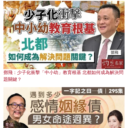
鄧飛：少子化衝擊「中小幼」教育根基 北都如何成為解決問
題關鍵？