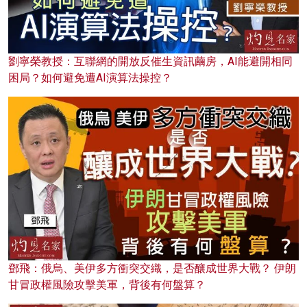
劉寧榮教授：互聯網的開放反催生資訊繭房，AI能避開相同
困局？如何避免遭AI演算法操控？
鄧飛：俄烏、美伊多方衝突交織，是否釀成世界大戰？ 伊朗
甘冒政權風險攻擊美軍，背後有何盤算？