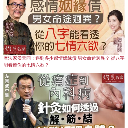
曆法家侯天同：遇到多少感情姻緣債 男女命途迥異？ 從八字
能看透你的七情六欲？