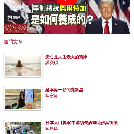
熱門文章
安心是人生最大的寶庫
譚寶碩
繪本界一顆閃亮新星
陳家偉
日本人口萎縮 中港須先謀劃免步其後塵
陸振球