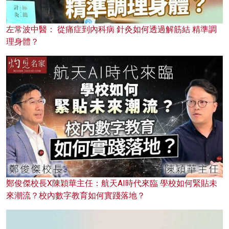
左常波中醫： 從痛症到內科病 針灸如何透過解筋結 精準調
理身體？
鄭俊傑校長X陳穎華主任：航天AI時代來臨 學校如何緊貼未
來潮流？校內數字教育如何實踐落地？