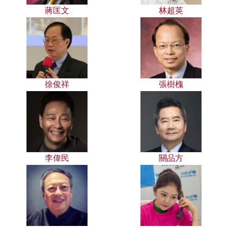
蔣匡文
林超英
徐俊祥
張樹槐
李偉民
關品方