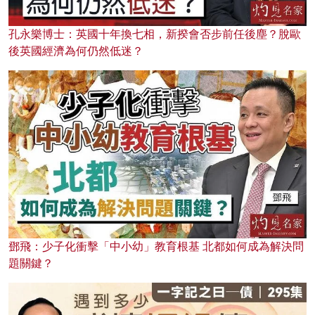
孔永樂博士：英國十年換七相，新揆會否步前任後塵？脫歐
後英國經濟為何仍然低迷？
鄧飛：少子化衝擊「中小幼」教育根基 北都如何成為解決問
題關鍵？