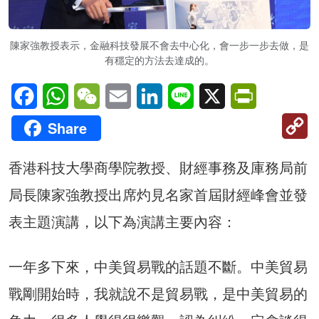
陳家強教授表示，金融科技發展不會去中心化，會一步一步去做，是
有穩定的方法去達成的。
Facebook
WhatsApp
WeChat
Email
LinkedIn
Line
X
PrintFriendl
C
Share
Li
香港科技大學商學院教授、財經事務及庫務局前
局長陳家強教授出席灼見名家首屆財經峰會並發
表主題演講，以下為演講主要內容：
一年多下來，中美貿易戰的話題不斷。中美貿易
戰剛開始時，我就說不是貿易戰，是中美貿易的