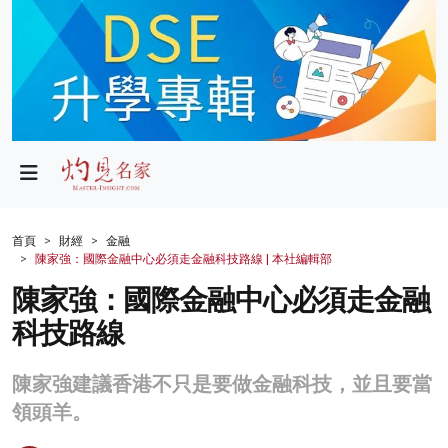
政局
教育
文化
財經
首頁
財經
金融
陳家強：國際金融中心必須走金融科技路線 | 本社編輯部
生活
陳家強：國際金融中心必須走金融
健康
科技路線
商業
陳家強建議香港不只是要做金融科技，並且要當
科技
領頭羊。
影片