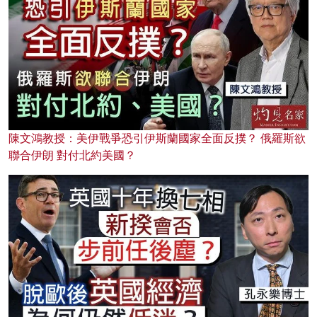
陳文鴻教授：美伊戰爭恐引伊斯蘭國家全面反撲？ 俄羅斯欲
聯合伊朗 對付北約美國？