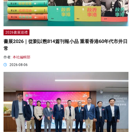
2026書展巡禮
書展2026｜從劉以鬯814篇刊報小品 重看香港60年代市井日
常
作者:
本社編輯部
2026-08-06