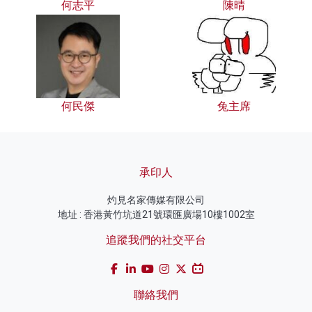
何志平
陳晴
何民傑
兔主席
承印人
灼見名家傳媒有限公司
地址 : 香港黃竹坑道21號環匯廣場10樓1002室
追蹤我們的社交平台
聯絡我們