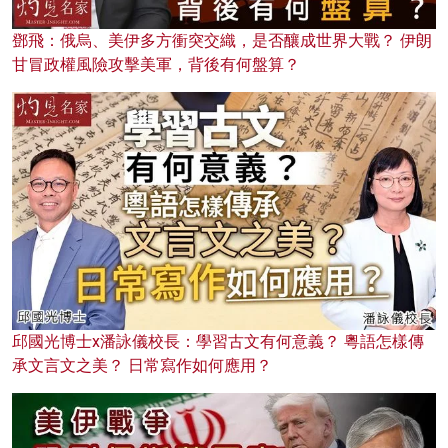
鄧飛：俄烏、美伊多方衝突交織，是否釀成世界大戰？ 伊朗
甘冒政權風險攻擊美軍，背後有何盤算？
邱國光博士x潘詠儀校長：學習古文有何意義？ 粵語怎樣傳
承文言文之美？ 日常寫作如何應用？