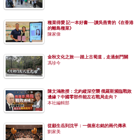
種菜得愛 記一本好書──讀吳燕青的《在香港
的離島種菜》
陳家偉
金秋文化之旅──踏上古蜀道，走過劍門關
馮珍今
陳文鴻教授：北約縱深空襲 俄羅斯瀕臨戰敗
邊緣？中國零部件能左右戰局走向？
本社編輯部
從顧生岳到沈平：一個座右銘的兩代傳承
劉家美