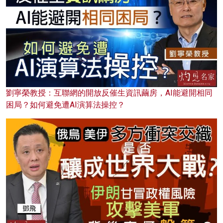
劉寧榮教授：互聯網的開放反催生資訊繭房，AI能避開相同
困局？如何避免遭AI演算法操控？