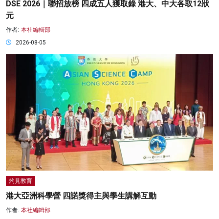
DSE 2026｜聯招放榜 四成五人獲取錄 港大、中大各取12狀
元
作者:
本社編輯部
2026-08-05
灼見教育
港大亞洲科學營 四諾獎得主與學生講解互動
作者:
本社編輯部