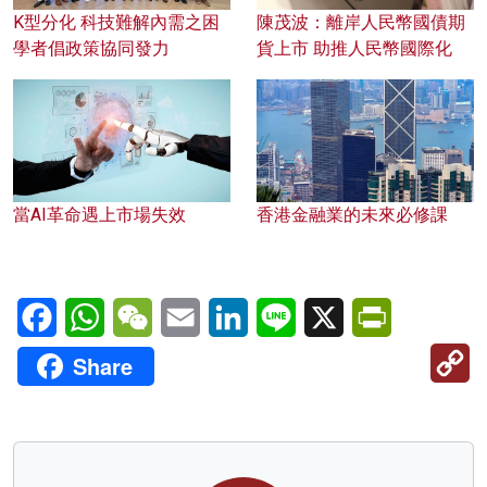
K型分化 科技難解內需之困
陳茂波：離岸人民幣國債期
學者倡政策協同發力
貨上市 助推人民幣國際化
當AI革命遇上市場失效
香港金融業的未來必修課
Facebook
WhatsApp
WeChat
Email
LinkedIn
Line
X
PrintFriendl
C
Share
Li