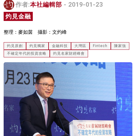
作者:
本社編輯部
- 2019-01-23
名家榜
灼見金融
灼見活動
整理：麥如茵 攝影：文灼峰
關於我們
灼見原創
灼見獨家
金融科技
大灣區
Fintech
陳家強
不確定年代的投資攻略
灼見名家財經峰會