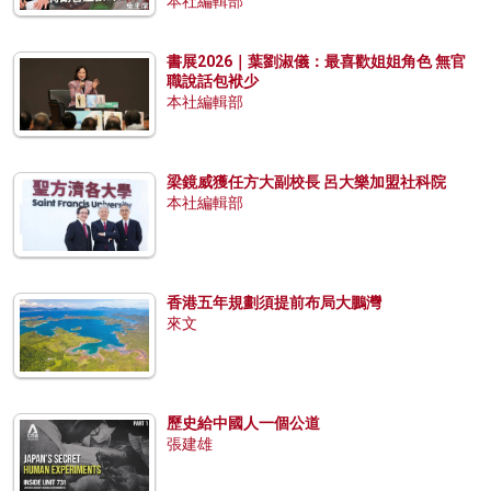
本社編輯部
書展2026｜葉劉淑儀：最喜歡姐姐角色 無官
職說話包袱少
本社編輯部
梁鏡威獲任方大副校長 呂大樂加盟社科院
本社編輯部
香港五年規劃須提前布局大鵬灣
來文
歷史給中國人一個公道
張建雄