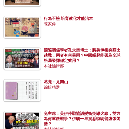
行為不檢 培育教化才能治本
陳家偉
國際關係學者孔永樂博士：將美伊衝突類比
越戰，兩者有何異同？中國崛起能否為全球
格局發揮穩定效用？
本社編輯部
葛亮：見南山
編輯精選
兔主席：美伊停戰協議變衝突導火線，雙方
為何重啟戰爭？伊朗一早洞悉特朗普虛張聲
勢？