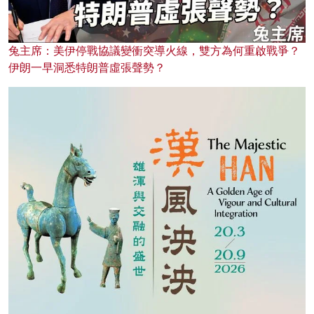
兔主席：美伊停戰協議變衝突導火線，雙方為何重啟戰爭？
伊朗一早洞悉特朗普虛張聲勢？