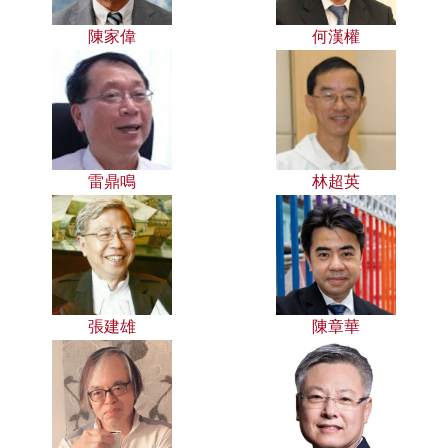
陳家偉
何漢權
雷鼎鳴
林超英
張建雄
陳章華