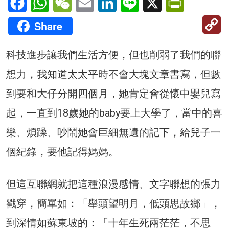
C
Share
Li
科技進步讓我們生活方便，但也削弱了我們的聯
想力，我知道太太平時不會大塊文章書寫，但數
到要和大仔分開四個月，她肯定會從懷中嬰兒寫
起，一直到18歲她的baby要上大學了，當中的喜
樂、煩躁、吵鬧她會巨細無遺的記下，給兒子一
個紀錄，要他記得媽媽。
但這互聯網就把這種浪漫感情、文字聯想的張力
戳穿，簡單如：「舉頭望明月，低頭思故鄉」，
到深情如蘇東坡的：「十年生死兩茫茫，不思