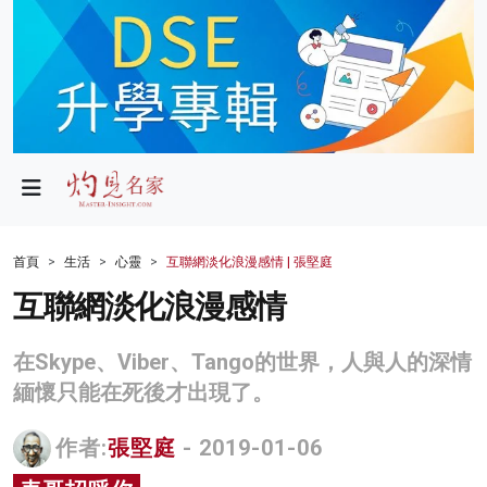
政局
教育
文化
財經
首頁
生活
心靈
互聯網淡化浪漫感情 | 張堅庭
生活
互聯網淡化浪漫感情
健康
在Skype、Viber、Tango的世界，人與人的深情
商業
緬懷只能在死後才出現了。
科技
作者:
張堅庭
- 2019-01-06
影片