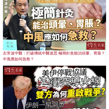
左常波中醫：打破傳統中醫迷思 極簡針灸能治頭暈、胃脹？
中風應如何急救？