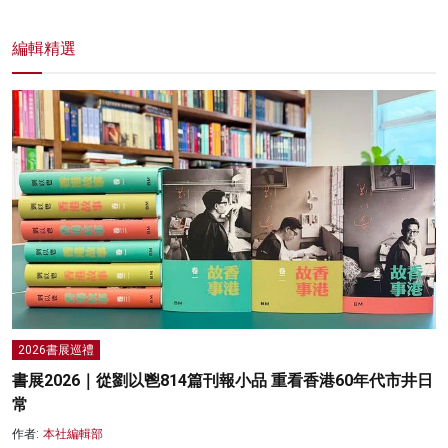
編輯精選
2026書展巡禮
書展2026｜從劉以鬯814篇刊報小品 重看香港60年代市井日
常
作者:
本社編輯部