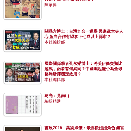
陳家偉
關品方博士：台灣九合一選舉 民進黨大失人
心 藍白合作有望拿下七成以上縣市？
本社編輯部
國際關係學者孔永樂博士：將美伊衝突類比
越戰，兩者有何異同？中國崛起能否為全球
格局發揮穩定效用？
本社編輯部
葛亮：見南山
編輯精選
書展2026｜葉劉淑儀：最喜歡姐姐角色 無官