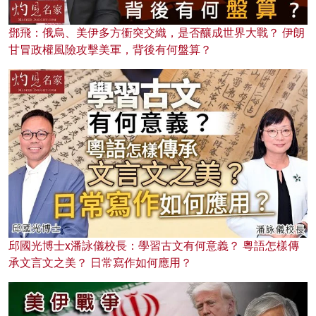
鄧飛：俄烏、美伊多方衝突交織，是否釀成世界大戰？ 伊朗
甘冒政權風險攻擊美軍，背後有何盤算？
邱國光博士x潘詠儀校長：學習古文有何意義？ 粵語怎樣傳
承文言文之美？ 日常寫作如何應用？