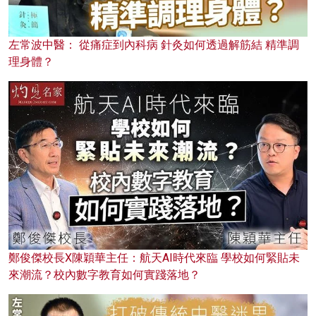
左常波中醫： 從痛症到內科病 針灸如何透過解筋結 精準調
理身體？
鄭俊傑校長X陳穎華主任：航天AI時代來臨 學校如何緊貼未
來潮流？校內數字教育如何實踐落地？