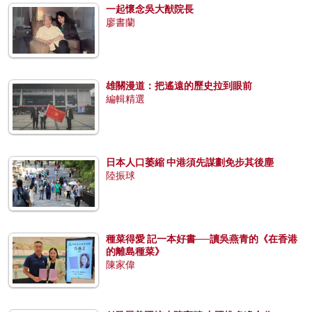
一起懷念吳大猷院長
廖書蘭
雄關漫道：把遙遠的歷史拉到眼前
編輯精選
日本人口萎縮 中港須先謀劃免步其後塵
陸振球
種菜得愛 記一本好書──讀吳燕青的《在香港
的離島種菜》
陳家偉