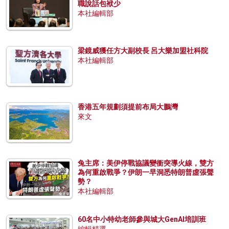
職說話包袱少
本社編輯部
梁鏡威獲任方大副校長 呂大樂加盟社科院
本社編輯部
香港五年規劃須提前布局大鵬灣
來文
兔主席：美伊停戰協議變衝突導火線，雙方
為何重啟戰爭？伊朗一早洞悉特朗普虛張聲
勢？
本社編輯部
60名中小特幼老師參與城大GenAI培訓班