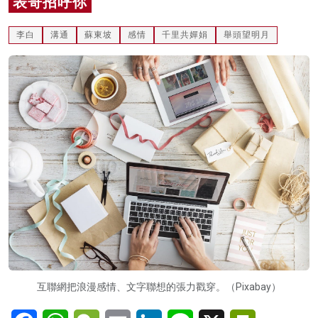
表哥招呼你
名家榜
李白
溝通
蘇東坡
感情
千里共嬋娟
舉頭望明月
灼見活動
關於我們
互聯網把浪漫感情、文字聯想的張力戳穿。（Pixabay）
Facebook
WhatsApp
WeChat
Email
LinkedIn
Line
X
PrintFriendl