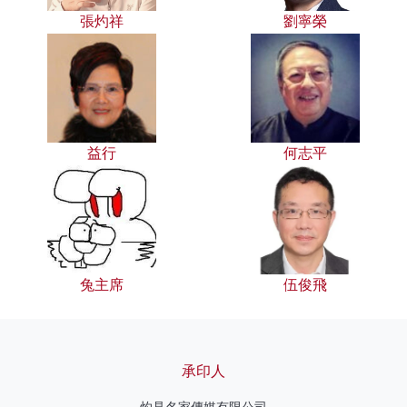
張灼祥
劉寧榮
益行
何志平
兔主席
伍俊飛
承印人