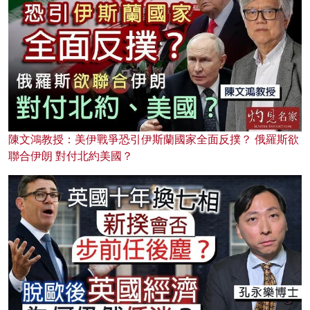
陳文鴻教授：美伊戰爭恐引伊斯蘭國家全面反撲？ 俄羅斯欲
聯合伊朗 對付北約美國？