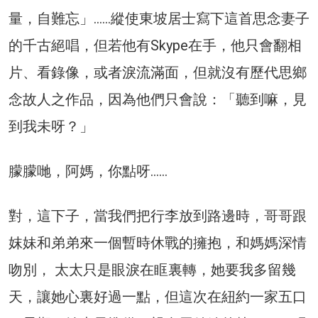
量，自難忘」……縱使東坡居士寫下這首思念妻子
的千古絕唱，但若他有Skype在手，他只會翻相
片、看錄像，或者淚流滿面，但就沒有歷代思鄉
念故人之作品，因為他們只會說：「聽到嘛，見
到我未呀？」
朦朦哋，阿媽，你點呀……
對，這下子，當我們把行李放到路邊時，哥哥跟
妺妹和弟弟來一個暫時休戰的擁抱，和媽媽深情
吻別， 太太只是眼淚在眶裏轉，她要我多留幾
天，讓她心裏好過一點，但這次在紐約一家五口