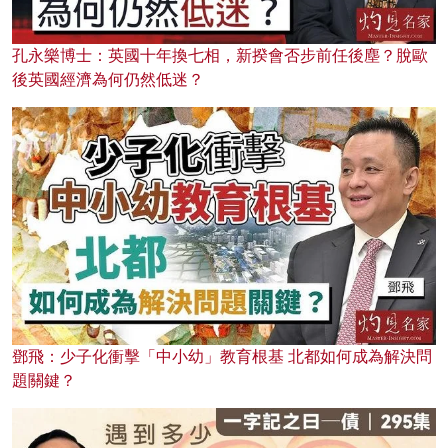
孔永樂博士：英國十年換七相，新揆會否步前任後塵？脫歐
後英國經濟為何仍然低迷？
鄧飛：少子化衝擊「中小幼」教育根基 北都如何成為解決問
題關鍵？