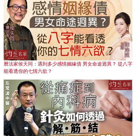
曆法家侯天同：遇到多少感情姻緣債 男女命途迥異？ 從八字
能看透你的七情六欲？