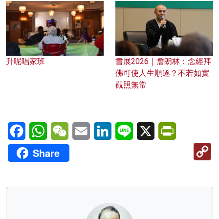
升呢唱家班
書展2026｜詹朗林：念經拜
佛可使人生順遂？不若如實
觀照無常
Facebook
WhatsApp
WeChat
Email
LinkedIn
Line
X
PrintFriendl
C
Share
Li