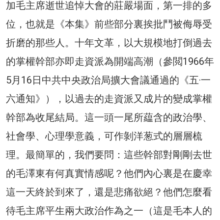
加毛主席逝世追悼大會的莊嚴場面，第一排的多
位，也就是《本集》前些部分裏挨批鬥被侮辱受
折磨的那些人。十年文革，以大規模地打倒過去
的掌權幹部亦即走資派為開端高潮（參閲1966年
5月16日中共中央政治局擴大會議通過的《五·一
六通知》），以過去的走資派又成片的變成掌權
幹部為收尾結局。這一頭一尾所藴含的政治學、
社會學、心理學意義，可作剝洋葱式的層層梳
理。最簡單的，我們要問：這些幹部對剛剛去世
的毛澤東有何真實情感呢？他們內心裏是在慶幸
這一天終於到來了，還是悲痛欲絕？他們怎麼看
待毛主席平生兩大政治作為之一（這是毛本人的