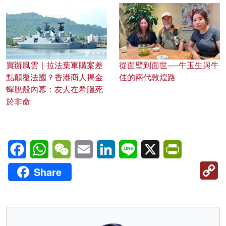
買辦風雲｜拉法葉軍購案差
從面壁到面世──牛玉生與牛
點顛覆法國？香港商人揭金
佳的兩代敦煌路
蟬脫殼內幕：友人在希臘死
於非命
Facebook
WhatsApp
WeChat
Email
LinkedIn
Line
X
PrintFriendl
C
Share
Li