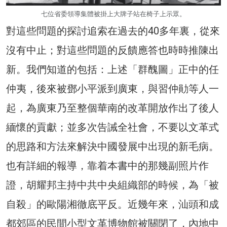
七位省委領導集體被掛上大牌子站在椅子上示眾。
對這些問題的探討追索在過去的40多年裏，從來
沒有中止；對這些問題的反饋應答也時時推陳出
新。我們知道的包括：上述「群醜圖」正中的任
仲夷，後來被鄧小平派到廣東，與習仲勛等人一
起，為廣東乃至整個華南的改革開放作出了後人
緬懷的貢獻；並多次告誡全社會，不要以文革式
的思路和方法來解決中國發展中出現的新毛病。
也有詳細的報導，靠着本書中的那幾副照片作
證，胡耀邦主持中共中央組織部的時候，為「被
自殺」的歐陽湘徹底平反。近幾年來，汕頭和成
都郊區的民間小型文革博物館被關閉了，內地中