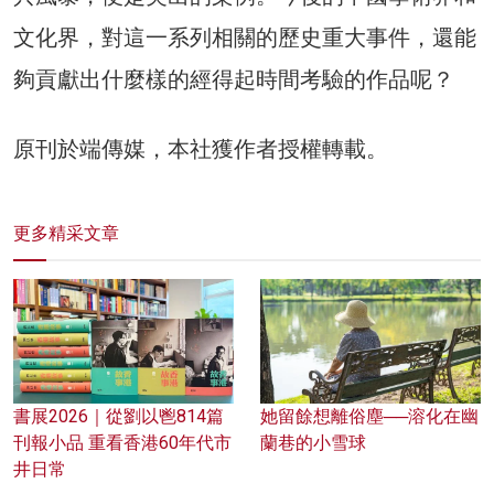
文化界，對這一系列相關的歷史重大事件，還能
夠貢獻出什麼樣的經得起時間考驗的作品呢？
原刊於端傳媒，本社獲作者授權轉載。
更多精采文章
書展2026｜從劉以鬯814篇
她留餘想離俗塵──溶化在幽
刊報小品 重看香港60年代市
蘭巷的小雪球
井日常