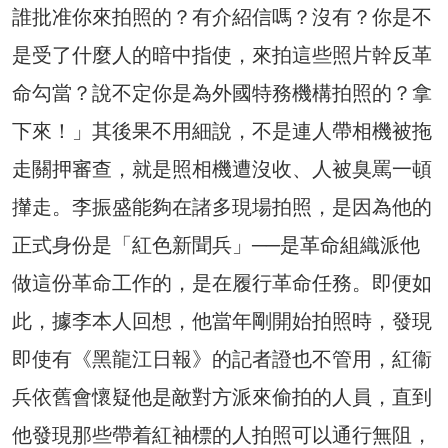
誰批准你來拍照的？有介紹信嗎？沒有？你是不
是受了什麼人的暗中指使，來拍這些照片幹反革
命勾當？說不定你是為外國特務機構拍照的？拿
下來！」其後果不用細說，不是連人帶相機被拖
走關押審查，就是照相機遭沒收、人被臭罵一頓
攆走。李振盛能夠在諸多現場拍照，是因為他的
正式身份是「紅色新聞兵」──是革命組織派他
做這份革命工作的，是在履行革命任務。即便如
此，據李本人回想，他當年剛開始拍照時，發現
即使有《黑龍江日報》的記者證也不管用，紅衞
兵依舊會懷疑他是敵對方派來偷拍的人員，直到
他發現那些帶着紅袖標的人拍照可以通行無阻，