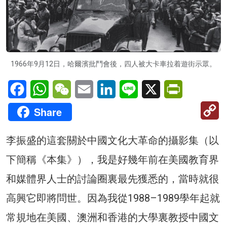
1966年9月12日，哈爾濱批鬥會後，四人被大卡車拉着遊街示眾。
Facebook
WhatsApp
WeChat
Email
LinkedIn
Line
X
PrintFriendl
C
Share
Li
李振盛的這套關於中國文化大革命的攝影集（以
下簡稱《本集》），我是好幾年前在美國教育界
和媒體界人士的討論圈裏最先獲悉的，當時就很
高興它即將問世。因為我從1988–1989學年起就
常規地在美國、澳洲和香港的大學裏教授中國文