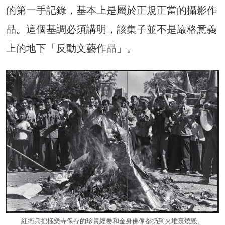
的第一手記錄，基本上是屬於正規正當的攝影作
品。這個基調必須講明，該集子並不是嚴格意義
上的地下「反動文藝作品」。
紅衛兵把極樂寺保存的珍貴經卷和金身佛像都扔到火堆裏燒毀。