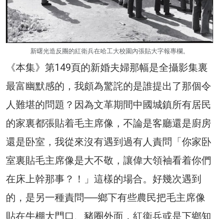
新曙光造反團的紅衛兵在哈工大校園內張貼大字報專欄。
《本集》第149頁的新婚夫婦那幅是全攝影集裏
最富幽默感的，我頗為驚詫的是誰提出了那個令
人難堪的問題？因為文革期間中國城鎮所有居民
的家裏都張貼着毛主席像，不論是客廳還是廚房
還是卧室，我從來沒有遇到過有人責問「你家卧
室裏貼毛主席像是大不敬，讓偉大領袖看着你們
在床上幹那事？！」這樣的場合。好幾次遇到
的，是另一種責問──鄉下有些農民把毛主席像
貼在牛棚大門口、豬圈外面，紅衞兵或是下鄉知