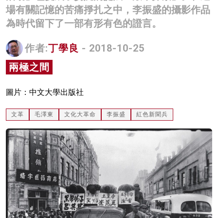
場有關記憶的苦痛掙扎之中，李振盛的攝影作品
名家榜
為時代留下了一部有形有色的證言。
灼見活動
作者:
丁學良
- 2018-10-25
關於我們
兩極之間
圖片：中文大學出版社
文革
毛澤東
文化大革命
李振盛
紅色新聞兵