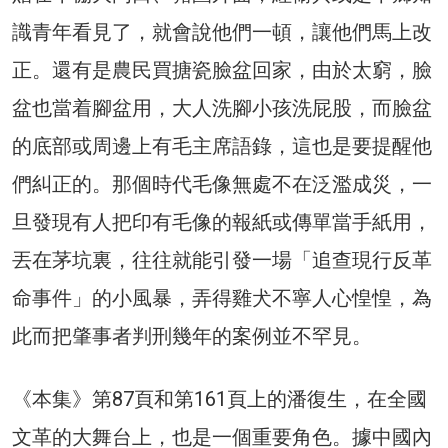
識青年看見了，就會說他們一頓，讓他們馬上改
正。還有是農民買搪瓷臉盆回家，由於太窮，臉
盆也當着腳盆用，大人洗腳小孩洗屁股，而臉盆
的底部或周邊上有毛主席語錄，這也是要提醒他
們糾正的。那個時代毛像無處不在泛濫成災，一
旦發現有人把印有毛像的報紙或傳單當手紙用，
丟在茅坑裏，往往就能引發一場「追查現行反革
命事件」的小風暴，弄得雞犬不寧人心惶惶，為
此而把肇事者判刑幾年的案例並不罕見。
《本集》第87頁和第161頁上的潘復生，在全國
文革的大舞台上，也是一個重要角色。據中國內