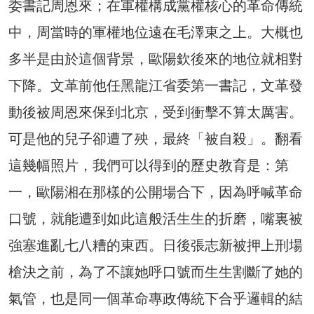
委書記周恩來；在軍權構成黨權核心的革命傳統
中，周當時的軍權地位遠在毛澤東之上。大概也
多半是由於這個背景，歐陽欽後來的地位就相對
下降。文革前他任黑龍江省委第一書記，文革發
動後被周恩來保到北京，受到衝擊不算太厲害。
可是他的兒子卻遭了殃，最終「被自殺」。翻看
這幾幅照片，我們可以得到的歷史教育是：第
一，歐陽湘在那樣的公開場合下，因為呼喊革命
口號，就能遭到如此這般活生生的折磨，嘴裏被
強塞進亂七八糟的東西。日後張志新被押上刑場
槍決之前，為了不讓她呼口號而生生割斷了她的
氣管，也是同一個革命專政傳統下合乎邏輯的結