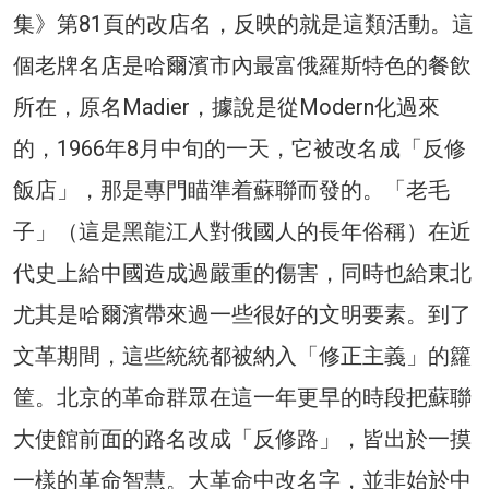
集》第81頁的改店名，反映的就是這類活動。這
個老牌名店是哈爾濱市內最富俄羅斯特色的餐飲
所在，原名Madier，據說是從Modern化過來
的，1966年8月中旬的一天，它被改名成「反修
飯店」，那是專門瞄準着蘇聯而發的。「老毛
子」（這是黑龍江人對俄國人的長年俗稱）在近
代史上給中國造成過嚴重的傷害，同時也給東北
尤其是哈爾濱帶來過一些很好的文明要素。到了
文革期間，這些統統都被納入「修正主義」的籮
筐。北京的革命群眾在這一年更早的時段把蘇聯
大使館前面的路名改成「反修路」，皆出於一摸
一樣的革命智慧。大革命中改名字，並非始於中