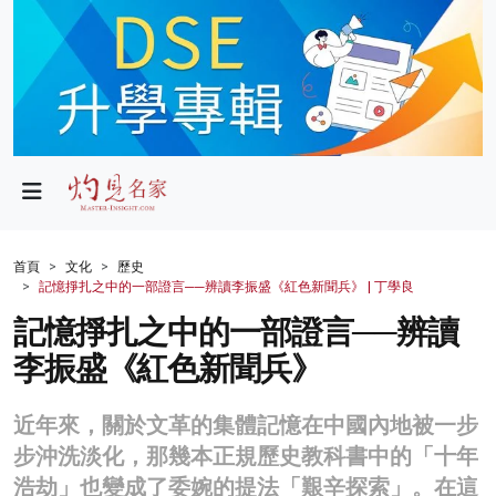
政局
教育
文化
財經
首頁
文化
歷史
記憶掙扎之中的一部證言──辨讀李振盛《紅色新聞兵》 | 丁學良
生活
記憶掙扎之中的一部證言──辨讀
健康
李振盛《紅色新聞兵》
商業
近年來，關於文革的集體記憶在中國內地被一步
科技
步沖洗淡化，那幾本正規歷史教科書中的「十年
影片
浩劫」也變成了委婉的提法「艱辛探索」。在這