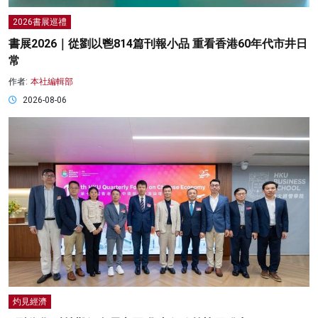
2026書展巡禮
書展2026｜從劉以鬯814篇刊報小品 重看香港60年代市井日
常
作者:
本社編輯部
2026-08-06
灼見經濟