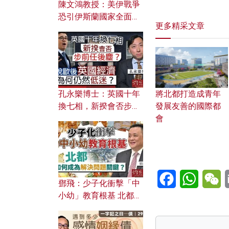
陳文鴻教授：美伊戰爭
恐引伊斯蘭國家全面反
更多精采文章
撲？ 俄羅斯欲聯合伊朗
對付北約美國？
將北都打造成青年
孔永樂博士：英國十年
發展友善的國際都
換七相，新揆會否步前
會
任後塵？脫歐後英國經
濟為何仍然低迷？
Facebook
WhatsA
W
鄧飛：少子化衝擊「中
小幼」教育根基 北都如
何成為解決問題關鍵？