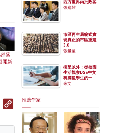
西方世界兩批政客
張建雄
市區再生局範式實
現真正的市區重建
3.0
張量童
已然落
港開新
摘星以外：從校園
生活觀察DSE中文
科摘星學生的一點
特質
來文
推薦作家
Copy
Link