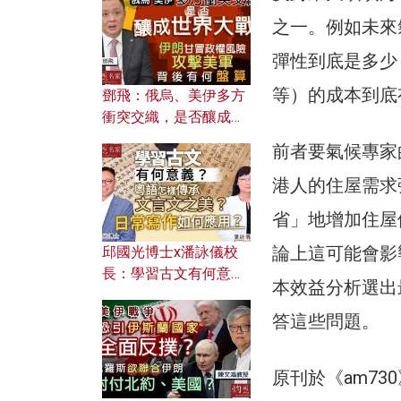
何避免遭AI演算法操
之一。例如未來
控？
彈性到底是多少
等）的成本到底
鄧飛：俄烏、美伊多方
衝突交織，是否釀成世
界大戰？ 伊朗甘冒政權
前者要氣候專家
風險攻擊美軍，背後有
何盤算？
港人的住屋需求
省」地增加住屋
論上這可能會影
邱國光博士x潘詠儀校
長：學習古文有何意
本效益分析選出
義？ 粵語怎樣傳承文言
文之美？ 日常寫作如何
答這些問題。
應用？
原刊於《am7