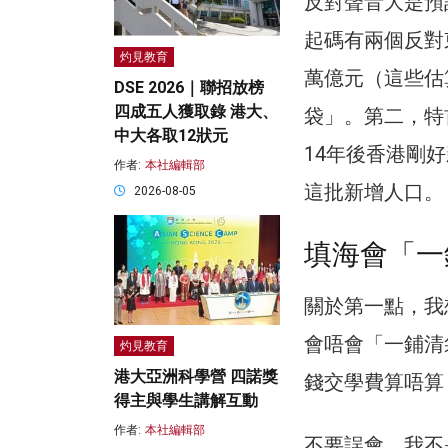
反對聲音大是預
起碼有兩個反對
灼見教育
萬億元（這些估
DSE 2026｜聯招放榜
四成五人獲取錄 港大、
袋」。第二，特
中大各取12狀元
14年後香港剛
作者:
本社編輯部
這批新增人口。
2026-08-05
填海會「一
關於第一點，我
會唔會「一鋪清
灼見教育
港大亞洲科學營 四諾獎
錢交學費算唔算
得主與學生講解互動
作者:
本社編輯部
不要誤會，我不