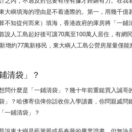
計之內，不過反對也要有理有據才鏗鏘有力。在我
東大嶼填海的理由是不着邊際的。第一，用幾千億甚
算不知從何而來）填海，香港政府的庫房將「一鋪
首說人工島起好後可讓70萬至100萬人居住，有網
好新增約77萬新移民，東大嶼人工島公營房屋量僅能
鋪清袋」？
想問什麼是「一鋪清袋」？幾十年前重鎚買入誠哥
袋」？哈佛寄信俾你話收你入學讀書，你問親戚問
「一鋪清袋」？
是說東大嶼是藍籌股或長春藤的畢業證書，但無論