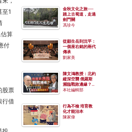
看來，
金秋文化之旅──
至1
踏上古蜀道，走過
劍門關
清
馮珍今
民估算
從顧生岳到沈平：
應付
一個座右銘的兩代
傳承
劉家美
陳文鴻教授：北約
縱深空襲 俄羅斯
瀕臨戰敗邊緣？中
的股票
國零部件能左右戰
本社編輯部
局走向？
銀行借
行為不檢 培育教
化才能治本
陳家偉
是投