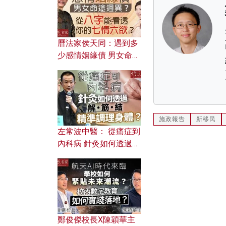
曆法家侯天同：遇到多
少感情姻緣債 男女命途
迥異？ 從八字能看透你
的七情六欲？
施政報告
新移民
左常波中醫： 從痛症到
內科病 針灸如何透過解
筋結 精準調理身體？
鄭俊傑校長X陳穎華主