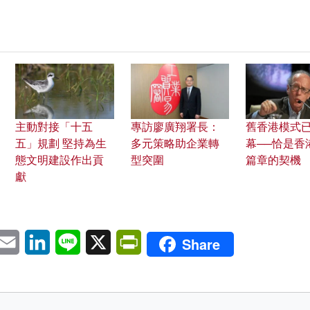
主動對接「十五
專訪廖廣翔署長：
舊香港模式
五」規劃 堅持為生
多元策略助企業轉
幕──恰是香
態文明建設作出貢
型突圍
篇章的契機
獻
pp
eChat
Email
LinkedIn
Line
X
PrintFriendly
Share