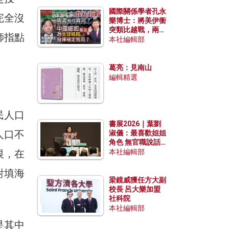
國際關係學者孔永
完全沒
樂博士：將美伊衝
突類比越戰，兩者
師指點
有何異同？中國崛
本社編輯部
起能否為全球格局
發揮穩定效用？
葛亮：見南山
編輯精選
民人口
書展2026｜葉劉
人口不
淑儀：最喜歡姐姐
角色 無官職說話
包袱少
恨，在
本社編輯部
對填海
梁鏡威獲任方大副
校長 呂大樂加盟
社科院
本社編輯部
是其中