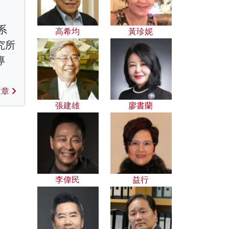
濟系
高希均
黃珍妮
究所
專
文章
張建雄
廖書蘭
李偉民
益行