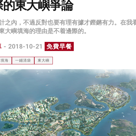
際的東大嶼爭論
計之內，不過反對也要有理有據才鏗鏘有力。在我
東大嶼填海的理由是不着邊際的。
卓
- 2018-10-21
免費早餐
填海
一鋪清袋
東大嶼