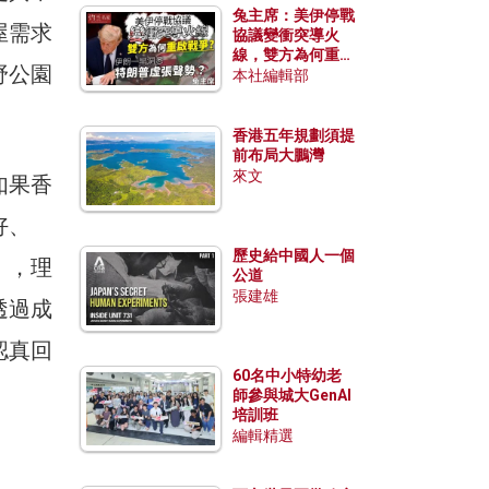
兔主席：美伊停戰
屋需求
協議變衝突導火
線，雙方為何重啟
野公園
戰爭？伊朗一早洞
本社編輯部
悉特朗普虛張聲
勢？
香港五年規劃須提
前布局大鵬灣
來文
如果香
好、
歷史給中國人一個
），理
公道
張建雄
透過成
認真回
60名中小特幼老
師參與城大GenAI
培訓班
編輯精選