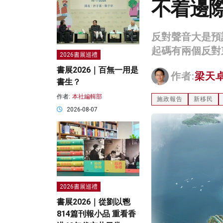
不着邊
反對聲音大是預
起碼有兩個反對
2026書展巡禮
書展2026｜百無一用是
作者:
梁天
書生？
作者:
本社編輯部
施政報告
新移民
2026-08-07
2026書展巡禮
書展2026｜從劉以鬯
814篇刊報小品 重看香