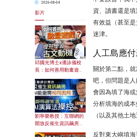
2026-08-04
資、讀書還是填
影片
有效益（甚至是
迷津。
人工島應付
邱國光博士x潘詠儀校
關於第二點，就
長：如何善用動畫遊戲
提升學習古文動機？
吧，但問題是人
會因為填了海或
分析填海的成本
（以及其他土地
劉寧榮教授：互聯網的
開放反催生資訊繭房，
AI能避開相同困局？如
反對東大嶼填海