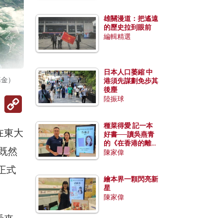
雄關漫道：把遙遠
的歷史拉到眼前
編輯精選
日本人口萎縮 中
基金）
港須先謀劃免步其
後塵
Copy
陸振球
Link
種菜得愛 記一本
在東大
好書──讀吳燕青
的《在香港的離島
。既然
種菜》
陳家偉
正式
繪本界一顆閃亮新
星
陳家偉