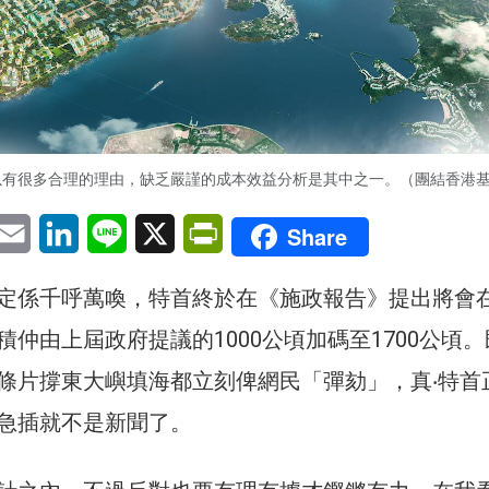
以有很多合理的理由，缺乏嚴謹的成本效益分析是其中之一。（團結香港
pp
eChat
Email
LinkedIn
Line
X
PrintFriendly
Share
定係千呼萬喚，特首終於在《施政報告》提出將會
仲由上屆政府提議的1000公頃加碼至1700公頃
條片撐東大嶼填海都立刻俾網民「彈劾」，真‧特首
急插就不是新聞了。