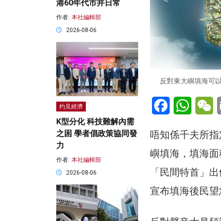
港60年代市井日常
作者:
本社編輯部
2026-08-06
反對東大嶼填海可
Facebook
WhatsA
W
灼見經濟
K型分化 科技難解內需
唔知係千夫所指
之困 學者倡政策協同發
力
嶼填海，填海面積
作者:
本社編輯部
「民間特首」出
2026-08-06
宣布填海後民望