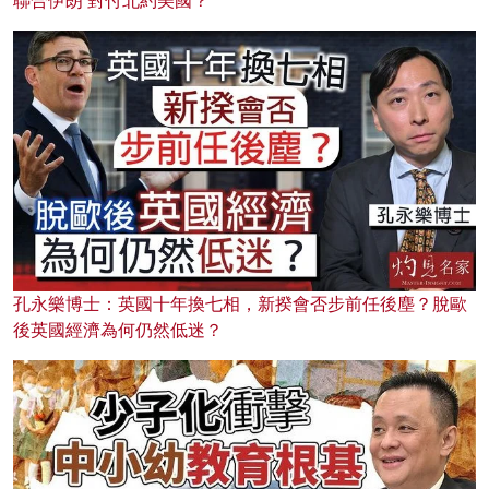
聯合伊朗 對付北約美國？
孔永樂博士：英國十年換七相，新揆會否步前任後塵？脫歐
後英國經濟為何仍然低迷？