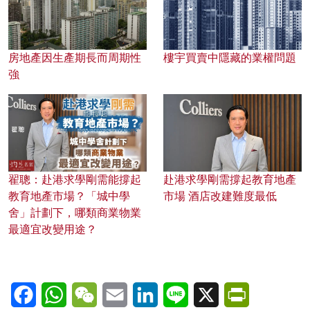
房地產因生產期長而周期性
樓宇買賣中隱藏的業權問題
強
翟聰：赴港求學剛需能撐起
赴港求學剛需撐起教育地產
教育地產市場？「城中學
市場 酒店改建難度最低
舍」計劃下，哪類商業物業
最適宜改變用途？
Facebook
WhatsApp
WeChat
Email
LinkedIn
Line
X
PrintFriendl