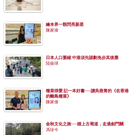
繪本界一顆閃亮新星
陳家偉
日本人口萎縮 中港須先謀劃免步其後塵
陸振球
種菜得愛 記一本好書──讀吳燕青的《在香港
的離島種菜》
陳家偉
金秋文化之旅──踏上古蜀道，走過劍門關
馮珍今