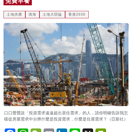
免費早餐
名家榜
土地供應
填海
土地大辯論
香港2030
灼見活動
關於我們
口口聲聲說「投資需求遠遠超出居住需求」的人，請你明確告訴我怎
樣從房屋需求中分辨什麼是投資需求，什麼是住屋需求？（亞新社）
Facebook
WhatsApp
WeChat
Email
LinkedIn
Line
X
PrintFriendl