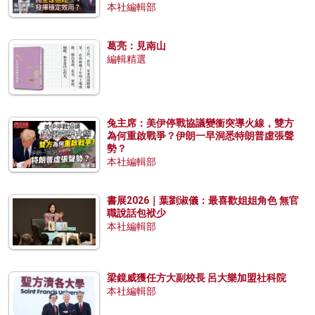
本社編輯部
葛亮：見南山
編輯精選
兔主席：美伊停戰協議變衝突導火線，雙方
為何重啟戰爭？伊朗一早洞悉特朗普虛張聲
勢？
本社編輯部
書展2026｜葉劉淑儀：最喜歡姐姐角色 無官
職說話包袱少
本社編輯部
梁鏡威獲任方大副校長 呂大樂加盟社科院
本社編輯部