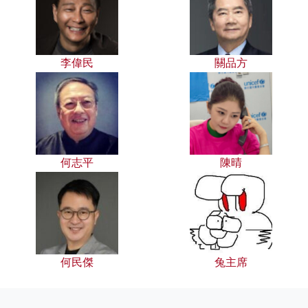
李偉民
關品方
何志平
陳晴
何民傑
兔主席