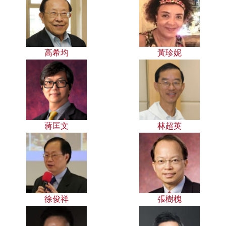
高希均
黃珍妮
蔣匡文
林超英
徐俊祥
張樹槐