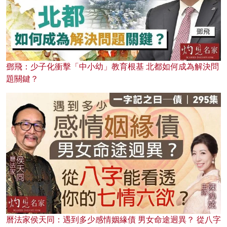
鄧飛：少子化衝擊「中小幼」教育根基 北都如何成為解決問
題關鍵？
曆法家侯天同：遇到多少感情姻緣債 男女命途迥異？ 從八字