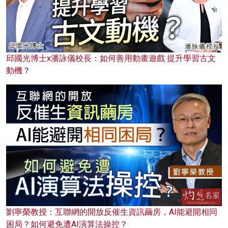
邱國光博士x潘詠儀校長：如何善用動畫遊戲 提升學習古文
動機？
劉寧榮教授：互聯網的開放反催生資訊繭房，AI能避開相同
困局？如何避免遭AI演算法操控？