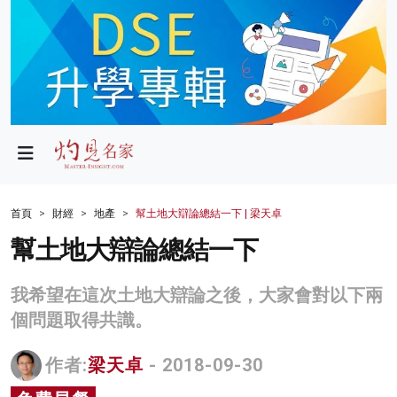
政局
教育
文化
財經
首頁
財經
地產
幫土地大辯論總結一下 | 梁天卓
生活
幫土地大辯論總結一下
健康
我希望在這次土地大辯論之後，大家會對以下兩
商業
個問題取得共識。
科技
作者:
梁天卓
- 2018-09-30
影片