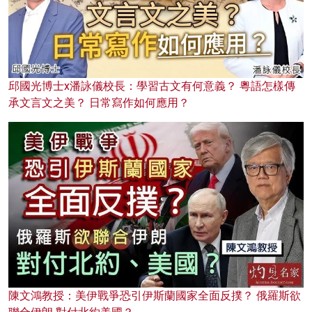
邱國光博士x潘詠儀校長：學習古文有何意義？ 粵語怎樣傳
承文言文之美？ 日常寫作如何應用？
陳文鴻教授：美伊戰爭恐引伊斯蘭國家全面反撲？ 俄羅斯欲