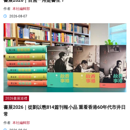
書展2026｜百無一用是書生？
作者:
本社編輯部
2026-08-07
2026書展巡禮
書展2026｜從劉以鬯814篇刊報小品 重看香港60年代市井日
常
作者:
本社編輯部