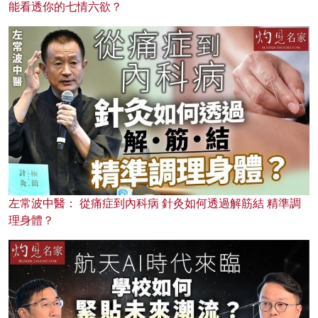
能看透你的七情六欲？
左常波中醫： 從痛症到內科病 針灸如何透過解筋結 精準調
理身體？