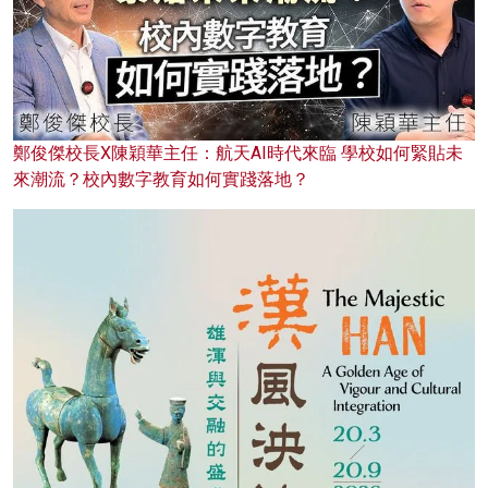
鄭俊傑校長X陳穎華主任：航天AI時代來臨 學校如何緊貼未
來潮流？校內數字教育如何實踐落地？