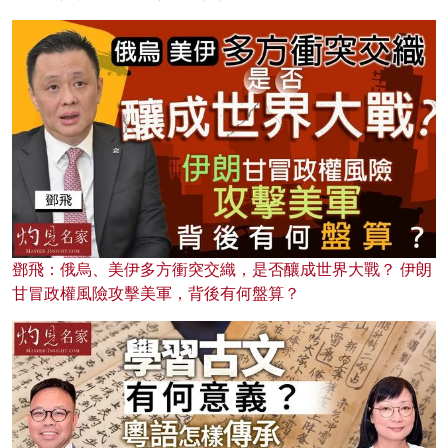
鄧飛：俄烏、美伊多方衝突交織，是否釀成世界大戰？ 伊朗
甘冒政權風險攻擊美軍，背後有何盤算？