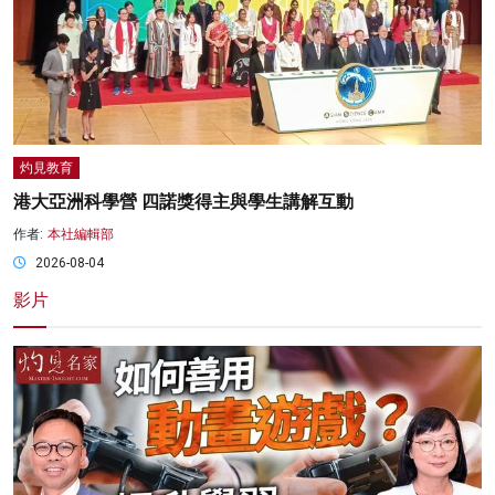
灼見教育
港大亞洲科學營 四諾獎得主與學生講解互動
作者:
本社編輯部
2026-08-04
影片