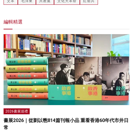
文革
毛澤東
共產黨
文化大革命
紅衞兵
編輯精選
2026書展巡禮
書展2026｜從劉以鬯814篇刊報小品 重看香港60年代市井日
常