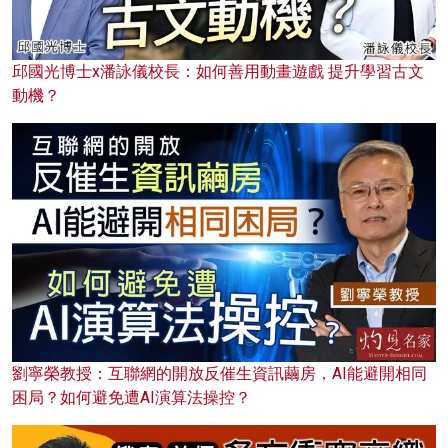
邱國光博士x潘詠儀校長：如何善用動畫遊戲 提升學習古文
動機？
劉寧榮教授：互聯網的開放反催生資訊繭房，AI能避開相同
困局？如何避免遭AI演算法操控？