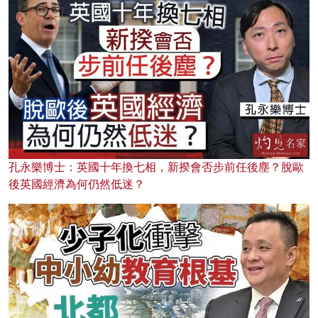
孔永樂博士：英國十年換七相，新揆會否步前任後塵？脫歐
後英國經濟為何仍然低迷？