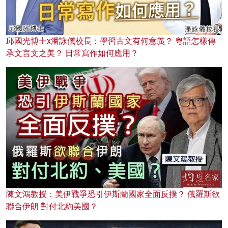
邱國光博士x潘詠儀校長：學習古文有何意義？ 粵語怎樣傳
承文言文之美？ 日常寫作如何應用？
陳文鴻教授：美伊戰爭恐引伊斯蘭國家全面反撲？ 俄羅斯欲
聯合伊朗 對付北約美國？