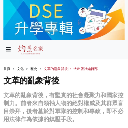
政局
教育
文化
財經
首頁
文化
歷史
文革的亂象背後 | 中大出版社編輯部
生活
文革的亂象背後
健康
文革的亂象背後，有堅實的社會凝聚力和國家控
商業
制力。前者來自領袖人物的絕對權威及其群眾盲
目崇拜，後者基於對軍隊的控制和專政，即不必
科技
用法律作為依據的鎮壓手段。
影片