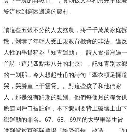
貧下中農的再教育」，實則被文革利用完畢後統
統流放到窮困邊遠的農村。
讓這些五穀不分的人去務農，將千千萬萬家庭拆
散，剝奪了年輕人受正規教育機會的非法、違反
人性的舉措稱為「知青運動」。詩人食指寫過一
首詩〈這是四點零八分的北京〉，記知青別故鄉
的一剎那，令人想起杜甫的詩句「牽衣頓足攔道
哭，哭聲直上干雲霄」。對這些孩子和他們家
人，那是沒有歸期的離別。他們每個月的糧食供
應連同戶口被註銷，不下鄉則要背上破壞上山下
鄉運動的罪名。67、68、69屆的大學畢業生被
送到解放軍部隊農場「接受鍛煉、改造」。「知