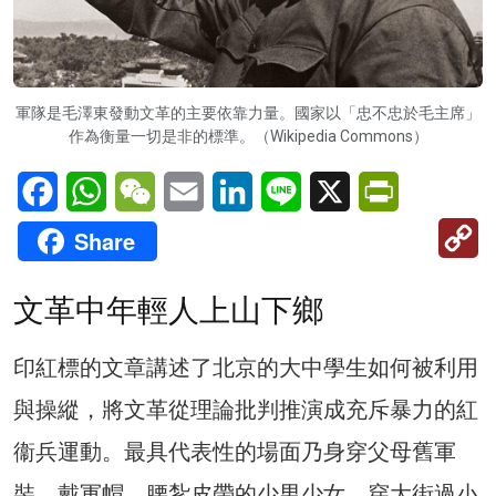
軍隊是毛澤東發動文革的主要依靠力量。國家以「忠不忠於毛主席」
作為衡量一切是非的標準。（Wikipedia Commons）
Facebook
WhatsApp
WeChat
Email
LinkedIn
Line
X
PrintFriendl
C
Share
Li
文革中年輕人上山下鄉
印紅標的文章講述了北京的大中學生如何被利用
與操縱，將文革從理論批判推演成充斥暴力的紅
衞兵運動。最具代表性的場面乃身穿父母舊軍
裝、戴軍帽、腰紮皮帶的少男少女，穿大街過小