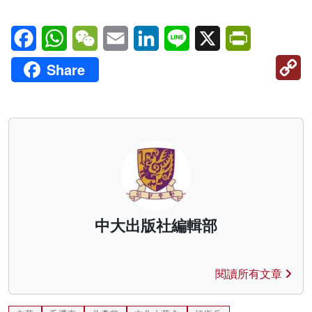
Facebook
WhatsApp
WeChat
Email
LinkedIn
Line
X
PrintFriendl
C
Share
Li
中大出版社編輯部
閱讀所有文章