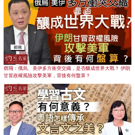
鄧飛：俄烏、美伊多方衝突交織，是否釀成世界大戰？ 伊朗
甘冒政權風險攻擊美軍，背後有何盤算？