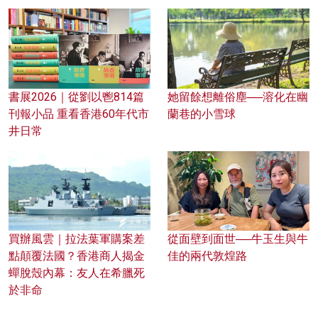
書展2026｜從劉以鬯814篇
她留餘想離俗塵──溶化在幽
刊報小品 重看香港60年代市
蘭巷的小雪球
井日常
買辦風雲｜拉法葉軍購案差
從面壁到面世──牛玉生與牛
點顛覆法國？香港商人揭金
佳的兩代敦煌路
蟬脫殼內幕：友人在希臘死
於非命