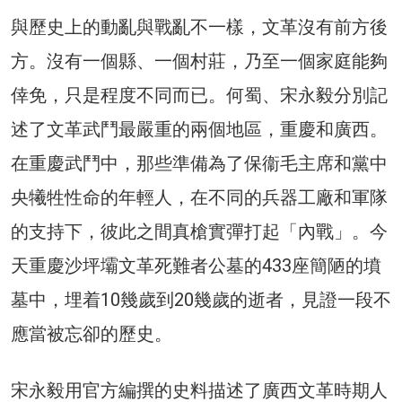
與歷史上的動亂與戰亂不一樣，文革沒有前方後
方。沒有一個縣、一個村莊，乃至一個家庭能夠
倖免，只是程度不同而已。何蜀、宋永毅分別記
述了文革武鬥最嚴重的兩個地區，重慶和廣西。
在重慶武鬥中，那些準備為了保衞毛主席和黨中
央犧牲性命的年輕人，在不同的兵器工廠和軍隊
的支持下，彼此之間真槍實彈打起「內戰」。今
天重慶沙坪壩文革死難者公墓的433座簡陋的墳
墓中，埋着10幾歲到20幾歲的逝者，見證一段不
應當被忘卻的歷史。
宋永毅用官方編撰的史料描述了廣西文革時期人