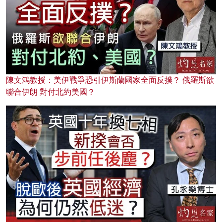
陳文鴻教授：美伊戰爭恐引伊斯蘭國家全面反撲？ 俄羅斯欲
聯合伊朗 對付北約美國？