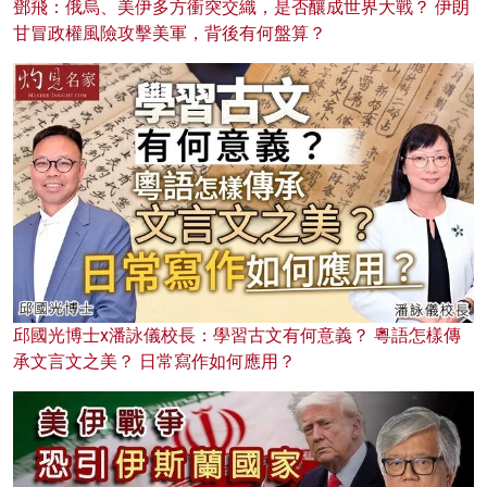
鄧飛：俄烏、美伊多方衝突交織，是否釀成世界大戰？ 伊朗
甘冒政權風險攻擊美軍，背後有何盤算？
邱國光博士x潘詠儀校長：學習古文有何意義？ 粵語怎樣傳
承文言文之美？ 日常寫作如何應用？