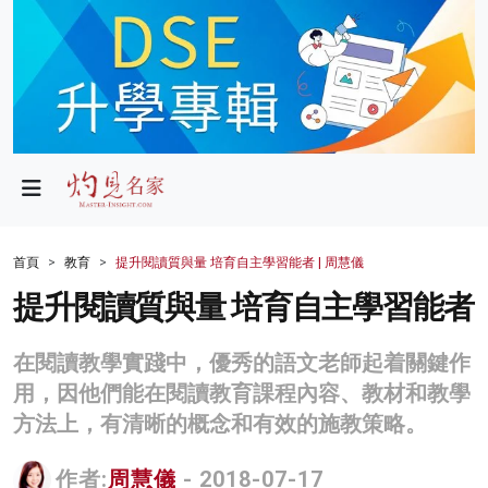
政局
教育
文化
財經
首頁
教育
提升閱讀質與量 培育自主學習能者 | 周慧儀
生活
提升閱讀質與量 培育自主學習能者
健康
在閱讀教學實踐中，優秀的語文老師起着關鍵作
商業
用，因他們能在閱讀教育課程內容、教材和教學
方法上，有清晰的概念和有效的施教策略。
科技
影片
作者:
周慧儀
- 2018-07-17