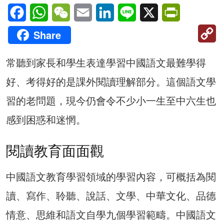
Facebook
WhatsApp
WeChat
Email
LinkedIn
Line
X
PrintFriendl
C
Share
Li
常聽到家長和學生表達學習中國語文最難學得
好、考得好的是課外閱讀理解部分。這個語文學
習的老問題，現今仍會令不少小一生至中六生也
感到困惑和迷惘。
閱讀教育面面觀
中國語文教育學習領域的學習內容，可概括為閱
讀、寫作、聆聽、說話、文學、中華文化、品德
情意、思維和語文自學九個學習範疇。中國語文