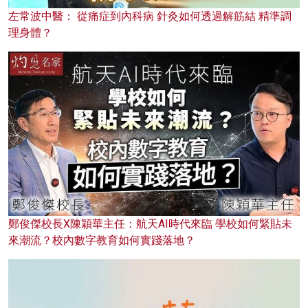
左常波中醫： 從痛症到內科病 針灸如何透過解筋結 精準調
理身體？
鄭俊傑校長X陳穎華主任：航天AI時代來臨 學校如何緊貼未
來潮流？校內數字教育如何實踐落地？