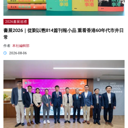
2026書展巡禮
書展2026｜從劉以鬯814篇刊報小品 重看香港60年代市井日
常
作者:
本社編輯部
2026-08-06