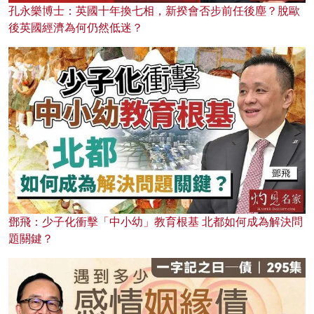
孔永樂博士：英國十年換七相，新揆會否步前任後塵？脫歐
後英國經濟為何仍然低迷？
鄧飛：少子化衝擊「中小幼」教育根基 北都如何成為解決問
題關鍵？