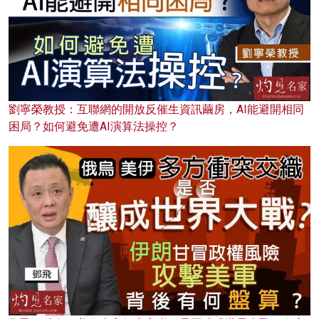
劉寧榮教授：互聯網的開放反催生資訊繭房，AI能避開相同
困局？如何避免遭AI演算法操控？