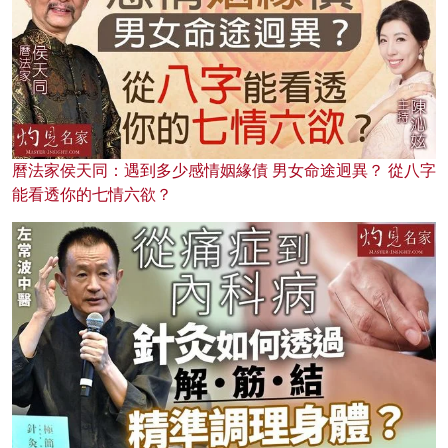
曆法家侯天同：遇到多少感情姻緣債 男女命途迥異？ 從八字
能看透你的七情六欲？