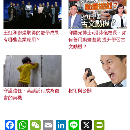
王虹和鄧煜取得的數學成果
邱國光博士x潘詠儀校長：如
有哪些產業應用？
何善用動畫遊戲 提升學習古
文動機？
守護信任：莫讓託付成為傷
權術與公關
害的契機
Facebook
WhatsApp
WeChat
Email
LinkedIn
Line
X
PrintFriendl