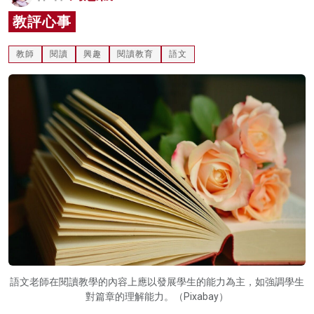
名家榜
教評心事
灼見活動
教師
閱讀
興趣
閱讀教育
語文
關於我們
語文老師在閱讀教學的內容上應以發展學生的能力為主，如強調學生
對篇章的理解能力。（Pixabay）