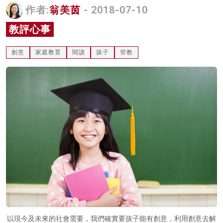
作者:
翁美茵
- 2018-07-10
名家榜
教評心事
灼見活動
創意
家庭教育
閱讀
孩子
管教
關於我們
以現今及未來的社會需要，我們確實要孩子能有創意，利用創意去解