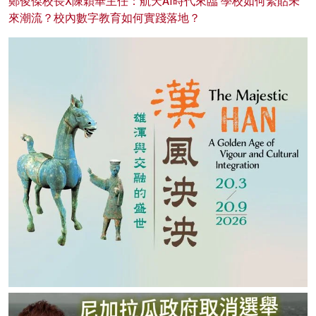
鄭俊傑校長X陳穎華主任：航天AI時代來臨 學校如何緊貼未
來潮流？校內數字教育如何實踐落地？