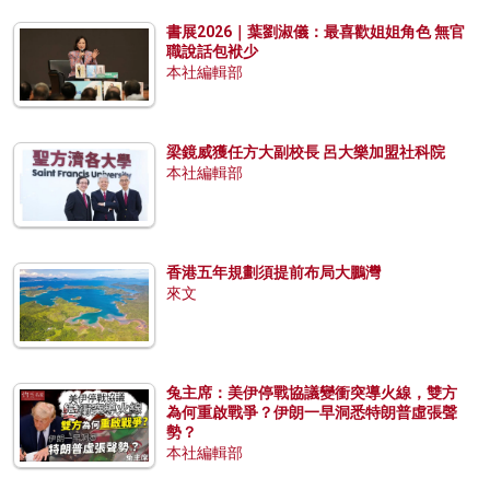
書展2026｜葉劉淑儀：最喜歡姐姐角色 無官
職說話包袱少
本社編輯部
梁鏡威獲任方大副校長 呂大樂加盟社科院
本社編輯部
香港五年規劃須提前布局大鵬灣
來文
兔主席：美伊停戰協議變衝突導火線，雙方
為何重啟戰爭？伊朗一早洞悉特朗普虛張聲
勢？
本社編輯部