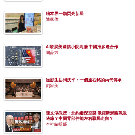
繪本界一顆閃亮新星
陳家偉
AI發展美國搞小院高牆 中國推多邊合作
關品方
從顧生岳到沈平：一個座右銘的兩代傳承
劉家美
陳文鴻教授：北約縱深空襲 俄羅斯瀕臨戰敗
邊緣？中國零部件能左右戰局走向？
本社編輯部