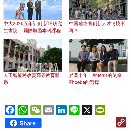
中大2026五年計劃 新增研究
中國難培養創新人才情境不
生書院 、國際旗艦本科課程
再？
人工智能將改變高等教育體
昇普十年：Antonia的使命
系
Phoebe的選擇
Facebook
WhatsApp
WeChat
Email
LinkedIn
Line
X
PrintFriendl
C
Share
Li