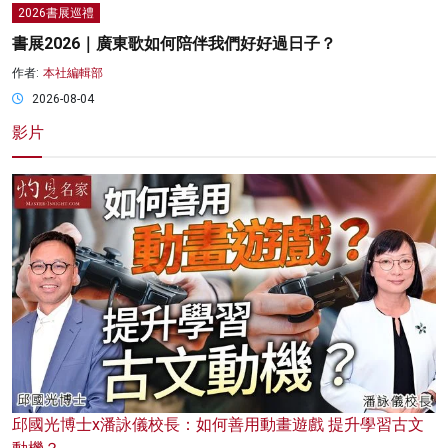
2026書展巡禮
書展2026｜廣東歌如何陪伴我們好好過日子？
作者:
本社編輯部
2026-08-04
影片
邱國光博士x潘詠儀校長：如何善用動畫遊戲 提升學習古文