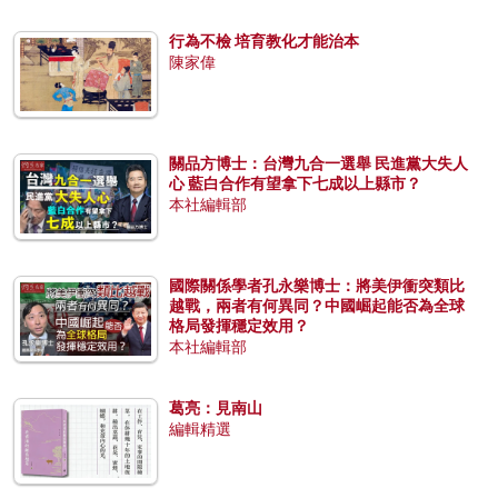
行為不檢 培育教化才能治本
陳家偉
關品方博士：台灣九合一選舉 民進黨大失人
心 藍白合作有望拿下七成以上縣市？
本社編輯部
國際關係學者孔永樂博士：將美伊衝突類比
越戰，兩者有何異同？中國崛起能否為全球
格局發揮穩定效用？
本社編輯部
葛亮：見南山
編輯精選