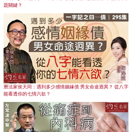
題關鍵？
曆法家侯天同：遇到多少感情姻緣債 男女命途迥異？ 從八字
能看透你的七情六欲？