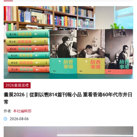
2026書展巡禮
書展2026｜從劉以鬯814篇刊報小品 重看香港60年代市井日
常
作者:
本社編輯部
2026-08-06