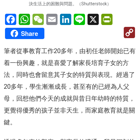
決生活上的困難與問題。（Shutterstock）
Facebook
WhatsApp
WeChat
Email
LinkedIn
Line
X
PrintFriendl
C
Share
Li
筆者從事教育工作20多年，由初任老師開始已有
着一份興趣，就是喜愛了解家長培育子女的方
法，同時也會留意其子女的特質與表現。經過了
20多年，學生漸漸成長，甚至有的已經為人父
母，回想他們今天的成就與昔日年幼時的特質，
更覺得優秀的孩子並非天生，而家庭教育就是關
鍵。