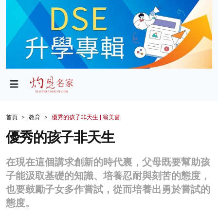
政局
教育
文化
財經
首頁
教育
優秀的孩子非天生 | 翁美茵
生活
優秀的孩子非天生
健康
在現在這個講求創新的時代裏，父母既要幫助孩
商業
子能汲取基礎的知識、培養忍耐與刻苦的態度，
也要鼓勵子女多作嘗試，從而培養出勇於嘗試的
科技
態度。
影片