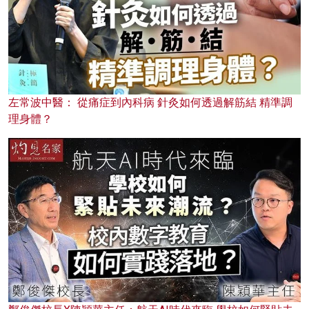
左常波中醫： 從痛症到內科病 針灸如何透過解筋結 精準調
理身體？