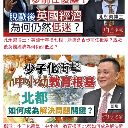
孔永樂博士：英國十年換七相，新揆會否步前任後塵？脫歐
後英國經濟為何仍然低迷？
鄧飛：少子化衝擊「中小幼」教育根基 北都如何成為解決問