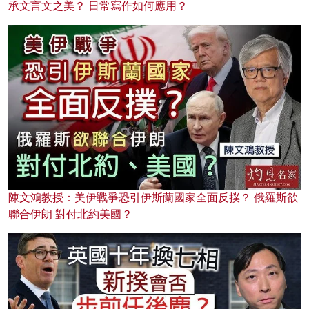
承文言文之美？ 日常寫作如何應用？
陳文鴻教授：美伊戰爭恐引伊斯蘭國家全面反撲？ 俄羅斯欲
聯合伊朗 對付北約美國？