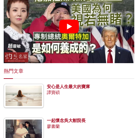
熱門文章
安心是人生最大的寶庫
譚寶碩
一起懷念吳大猷院長
廖書蘭