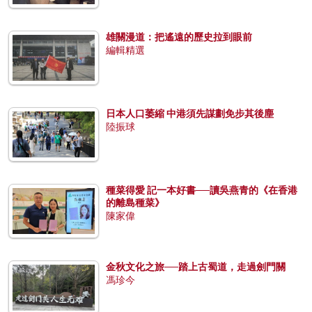
雄關漫道：把遙遠的歷史拉到眼前
編輯精選
日本人口萎縮 中港須先謀劃免步其後塵
陸振球
種菜得愛 記一本好書──讀吳燕青的《在香港
的離島種菜》
陳家偉
金秋文化之旅──踏上古蜀道，走過劍門關
馮珍今