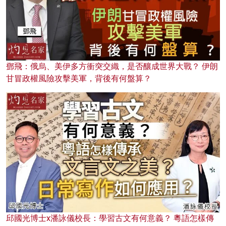
鄧飛：俄烏、美伊多方衝突交織，是否釀成世界大戰？ 伊朗
甘冒政權風險攻擊美軍，背後有何盤算？
邱國光博士x潘詠儀校長：學習古文有何意義？ 粵語怎樣傳