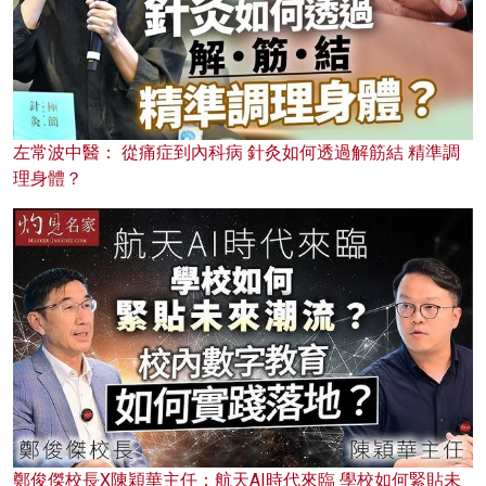
左常波中醫： 從痛症到內科病 針灸如何透過解筋結 精準調
理身體？
鄭俊傑校長X陳穎華主任：航天AI時代來臨 學校如何緊貼未