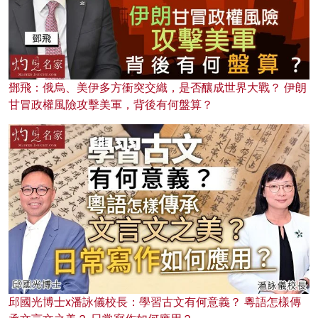
鄧飛：俄烏、美伊多方衝突交織，是否釀成世界大戰？ 伊朗
甘冒政權風險攻擊美軍，背後有何盤算？
邱國光博士x潘詠儀校長：學習古文有何意義？ 粵語怎樣傳