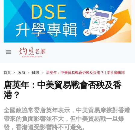
政局
教育
文化
財經
首頁
政局
國際
唐英年：中美貿易戰會否殃及香港？ | 本社編輯部
生活
唐英年：中美貿易戰會否殃及香
港？
健康
商業
全國政協常委唐英年表示，中美貿易摩擦對香港
帶來的負面影響並不大，但中美貿易戰一旦爆
科技
發，香港遭受影響將不可避免。
影片