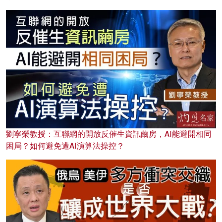
劉寧榮教授：互聯網的開放反催生資訊繭房，AI能避開相同
困局？如何避免遭AI演算法操控？