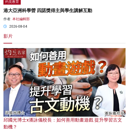
灼見教育
港大亞洲科學營 四諾獎得主與學生講解互動
作者:
本社編輯部
2026-08-04
影片
邱國光博士x潘詠儀校長：如何善用動畫遊戲 提升學習古文
動機？