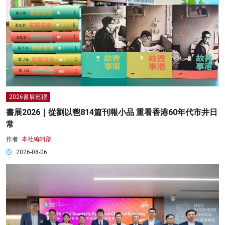
2026書展巡禮
書展2026｜從劉以鬯814篇刊報小品 重看香港60年代市井日
常
作者:
本社編輯部
2026-08-06