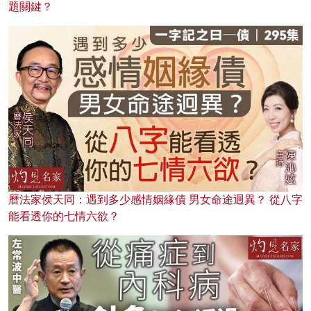
題關鍵？
曆法家侯天同：遇到多少感情姻緣債 男女命途迥異？ 從八字
能看透你的七情六欲？