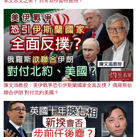
承文言文之美？ 日常寫作如何應用？
陳文鴻教授：美伊戰爭恐引伊斯蘭國家全面反撲？ 俄羅斯欲
聯合伊朗 對付北約美國？