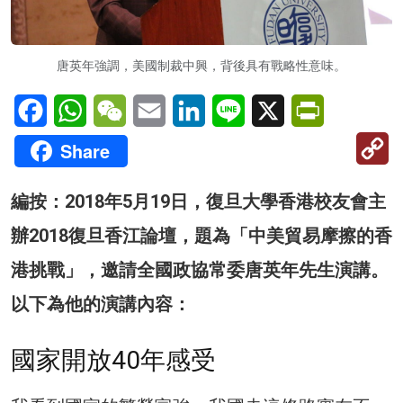
唐英年強調，美國制裁中興，背後具有戰略性意味。
Facebook
WhatsApp
WeChat
Email
LinkedIn
Line
X
PrintFriendl
C
Share
Li
編按：2018年5月19日，復旦大學香港校友會主
辦2018復旦香江論壇，題為「中美貿易摩擦的香
港挑戰」，邀請全國政協常委唐英年先生演講。
以下為他的演講內容：
國家開放40年感受