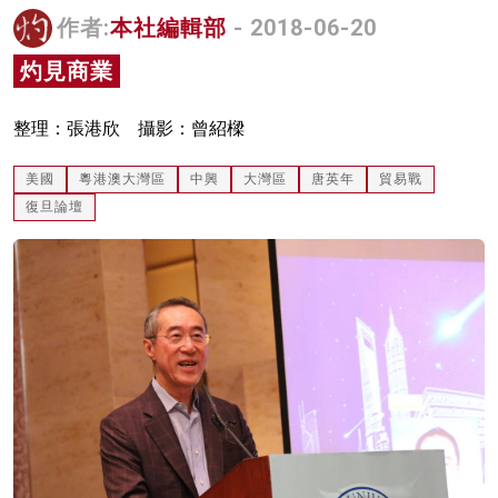
作者:
本社編輯部
- 2018-06-20
名家榜
灼見商業
灼見活動
關於我們
整理：張港欣 攝影：曾紹樑
美國
粵港澳大灣區
中興
大灣區
唐英年
貿易戰
復旦論壇