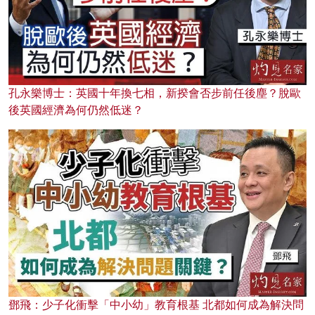
孔永樂博士：英國十年換七相，新揆會否步前任後塵？脫歐
後英國經濟為何仍然低迷？
鄧飛：少子化衝擊「中小幼」教育根基 北都如何成為解決問