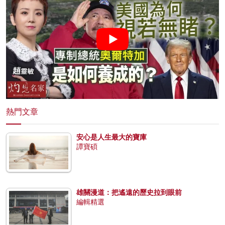
熱門文章
安心是人生最大的寶庫
譚寶碩
雄關漫道：把遙遠的歷史拉到眼前
編輯精選