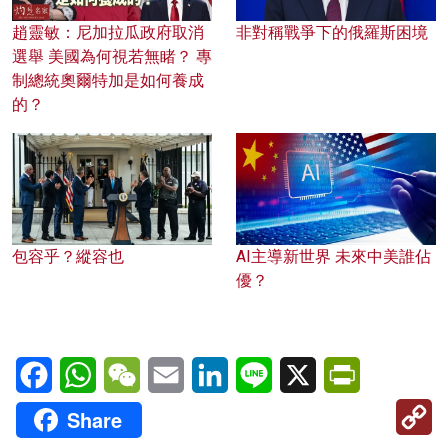
趙靈敏：尼加拉瓜政府取消
非對稱戰爭下的俄羅斯困境
選舉 美國為何視若無睹？ 專
制總統奧爾特加是如何養成
的？
包容乎？縱容也
AI主導新世界 未來中美誰佔
優？
Facebook
WhatsApp
WeChat
Email
LinkedIn
Line
X
PrintFriendl
C
Share
Li