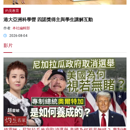
灼見教育
港大亞洲科學營 四諾獎得主與學生講解互動
作者:
本社編輯部
2026-08-04
影片
趙靈敏：尼加拉瓜政府取消選舉 美國為何視若無睹？ 專制總