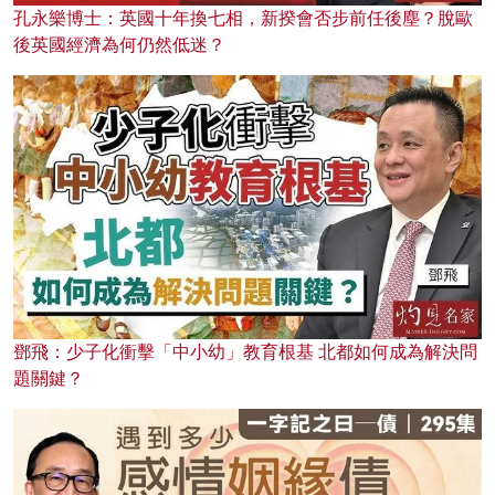
孔永樂博士：英國十年換七相，新揆會否步前任後塵？脫歐
後英國經濟為何仍然低迷？
鄧飛：少子化衝擊「中小幼」教育根基 北都如何成為解決問
題關鍵？