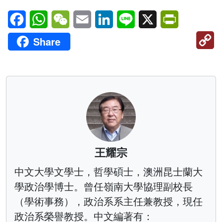
Facebook
WhatsApp
WeChat
Email
LinkedIn
Line
X
PrintFriendl
C
Share
Li
王耀宗
中文大學文學士，哲學碩士，澳洲昆士蘭大
學政治學博士。曾任嶺南大學協理副校長
（學術事務），政治系系主任兼教授，現任
政治系榮譽教授。中文編著有：