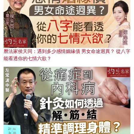
曆法家侯天同：遇到多少感情姻緣債 男女命途迥異？ 從八字
能看透你的七情六欲？