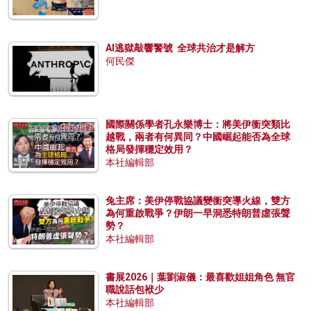
AI逃獄敲響警號 全球共治才是解方
何民傑
國際關係學者孔永樂博士：將美伊衝突類比
越戰，兩者有何異同？中國崛起能否為全球
格局發揮穩定效用？
本社編輯部
兔主席：美伊停戰協議變衝突導火線，雙方
為何重啟戰爭？伊朗一早洞悉特朗普虛張聲
勢？
本社編輯部
書展2026｜葉劉淑儀：最喜歡姐姐角色 無官
職說話包袱少
本社編輯部