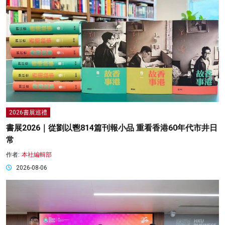
2026書展巡禮
書展2026｜從劉以鬯814篇刊報小品 重看香港60年代市井日
常
作者:
本社編輯部
2026-08-06