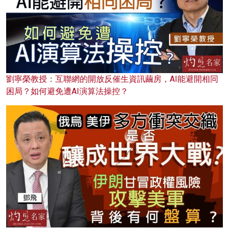
劉寧榮教授：互聯網的開放反催生資訊繭房，AI能避開相同
困局？如何避免遭AI演算法操控？