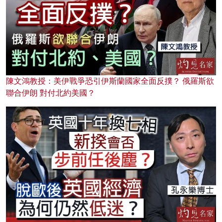
陳文鴻教授：美伊戰爭恐引伊斯蘭國家全面反撲？ 俄羅斯欲
聯合伊朗 對付北約美國？