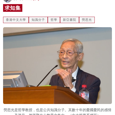
名家榜
求知集
灼見活動
香港中文大學
知識分子
哲學
新亞書院
勞思光
關於我們
勞思光是哲學教授，也是公共知識分子。其數十年的憂國憂民的感情