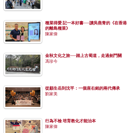
種菜得愛 記一本好書──讀吳燕青的《在香港
的離島種菜》
陳家偉
金秋文化之旅──踏上古蜀道，走過劍門關
馮珍今
從顧生岳到沈平：一個座右銘的兩代傳承
劉家美
行為不檢 培育教化才能治本
陳家偉