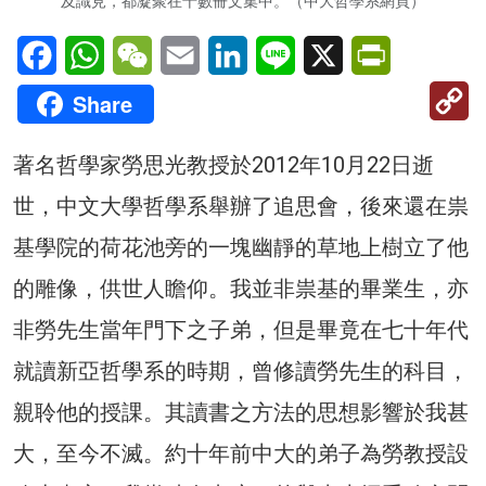
及識見，都凝聚在十數冊文集中。（中大哲學系網頁）
Facebook
WhatsApp
WeChat
Email
LinkedIn
Line
X
PrintFriendl
C
Share
Li
著名哲學家勞思光教授於2012年10月22日逝
世，中文大學哲學系舉辦了追思會，後來還在祟
基學院的荷花池旁的一塊幽靜的草地上樹立了他
的雕像，供世人瞻仰。我並非祟基的畢業生，亦
非勞先生當年門下之子弟，但是畢竟在七十年代
就讀新亞哲學系的時期，曾修讀勞先生的科目，
親聆他的授課。其讀書之方法的思想影響於我甚
大，至今不滅。約十年前中大的弟子為勞教授設