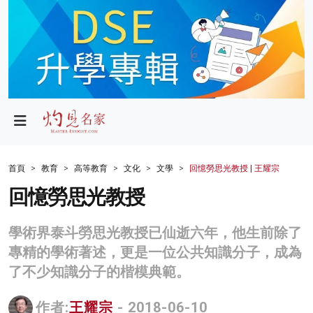
政局
教育
文化
財經
首頁
教育
高等教育
文化
文學
回憶勞思光教授 | 王耀宗
生活
回憶勞思光教授
健康
學術界泰斗勞思光教授已仙逝六年，他生前除了
商業
專精的學術著述，更是一位公共知識分子，成為
了不少知識分子的楷模典範。
科技
影片
作者:
王耀宗
- 2018-06-10