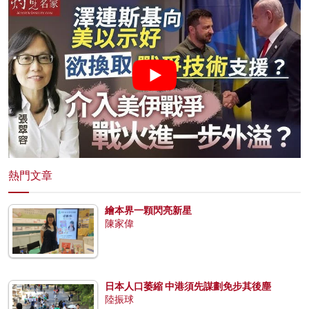
熱門文章
繪本界一顆閃亮新星
陳家偉
日本人口萎縮 中港須先謀劃免步其後塵
陸振球