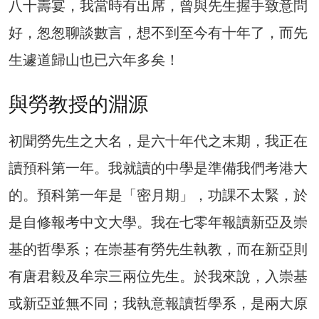
八十壽宴，我當時有出席，曾與先生握手致意問
好，怱怱聊談數言，想不到至今有十年了，而先
生遽道歸山也已六年多矣！
與勞教授的淵源
初聞勞先生之大名，是六十年代之末期，我正在
讀預科第一年。我就讀的中學是準備我們考港大
的。預科第一年是「密月期」，功課不太緊，於
是自修報考中文大學。我在七零年報讀新亞及崇
基的哲學系；在崇基有勞先生執教，而在新亞則
有唐君毅及牟宗三兩位先生。於我來說，入崇基
或新亞並無不同；我執意報讀哲學系，是兩大原