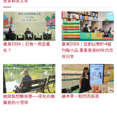
更多精采文章
書展2026｜百無一用是書
書展2026｜從劉以鬯814篇
生？
刊報小品 重看香港60年代市
井日常
她留餘想離俗塵──溶化在幽
繪本界一顆閃亮新星
蘭巷的小雪球