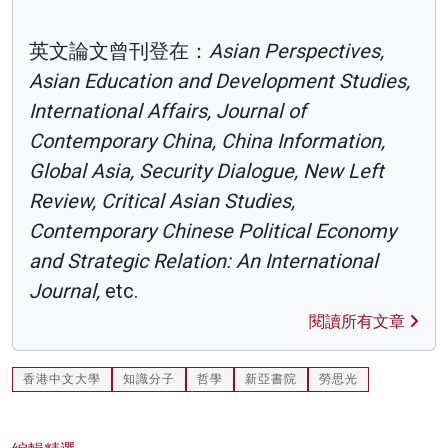
英文論文曾刊登在：
Asian Perspectives,
Asian Education and Development Studies,
International Affairs, Journal of
Contemporary China, China Information,
Global Asia, Security Dialogue, New Left
Review, Critical Asian Studies,
Contemporary Chinese Political Economy
and Strategic Relation: An International
Journal,
etc.
閱讀所有文章
香港中文大學
知識分子
哲學
新亞書院
勞思光