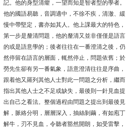
記。他的身型清癯，一望而知是智者型的學者。
他的國語易聽，音調適中，不徐不疾，清澈、緩
慢中帶堅定，書亦如其人。他上課最大的特色，
第一步是釐清問題，他的釐清又並非僅僅是語言
的或是語意學的；後者往往在一番澄清之後，仍
然停留在語言的層面，輒然停止，問題依舊；於
勞先生卻有另一番氣象，語意澄清往往是序曲，
跟着他又羅列其他人士對此一問題之分析，繼而
指出其他人士之不足或缺失，最後則一針見血提
出自己之看法。整個過程由問題之提出到最後見
解，脈絡分明，層層深入，抽絲剝繭，有如庖丁
解牛，刃不見血，令聽者豁然開朗，如受雷擊，