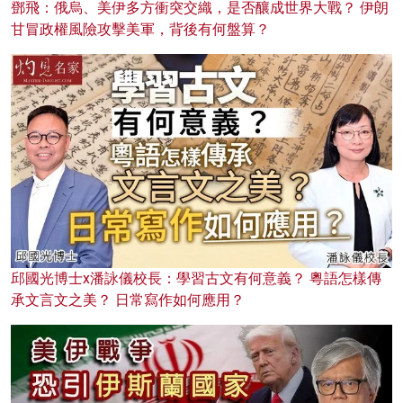
鄧飛：俄烏、美伊多方衝突交織，是否釀成世界大戰？ 伊朗
甘冒政權風險攻擊美軍，背後有何盤算？
邱國光博士x潘詠儀校長：學習古文有何意義？ 粵語怎樣傳
承文言文之美？ 日常寫作如何應用？