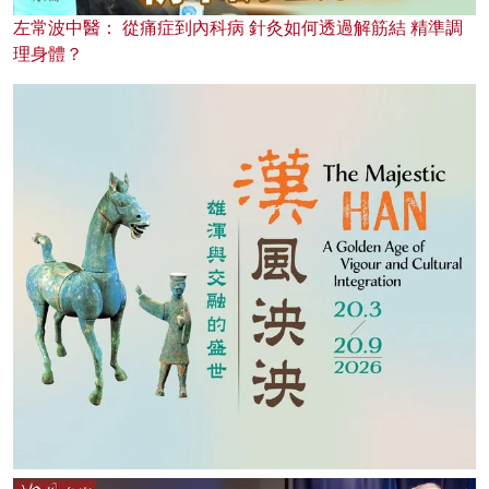
左常波中醫： 從痛症到內科病 針灸如何透過解筋結 精準調
理身體？