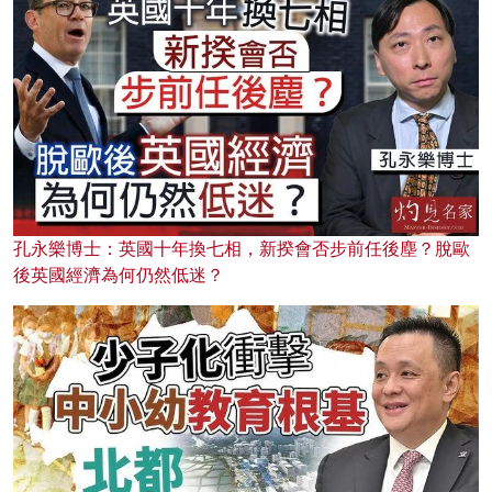
孔永樂博士：英國十年換七相，新揆會否步前任後塵？脫歐
後英國經濟為何仍然低迷？