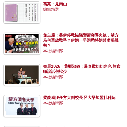
葛亮：見南山
編輯精選
兔主席：美伊停戰協議變衝突導火線，雙方
為何重啟戰爭？伊朗一早洞悉特朗普虛張聲
勢？
本社編輯部
書展2026｜葉劉淑儀：最喜歡姐姐角色 無官
職說話包袱少
本社編輯部
梁鏡威獲任方大副校長 呂大樂加盟社科院
本社編輯部