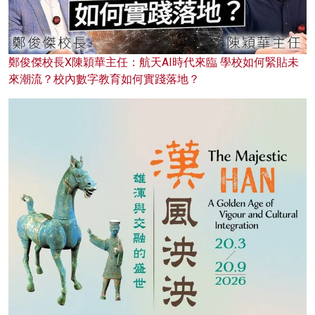
鄭俊傑校長X陳穎華主任：航天AI時代來臨 學校如何緊貼未
來潮流？校內數字教育如何實踐落地？