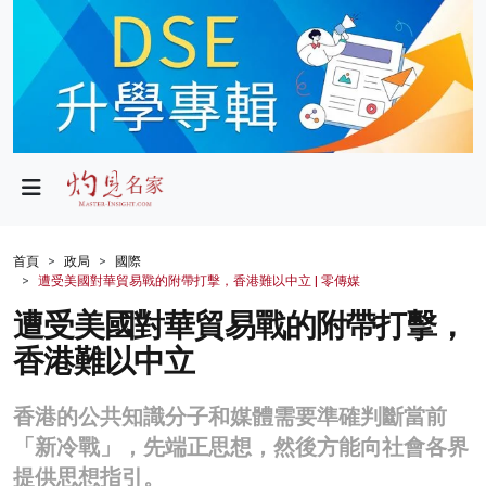
政局
教育
文化
財經
首頁
政局
國際
遭受美國對華貿易戰的附帶打擊，香港難以中立 | 零傳媒
生活
遭受美國對華貿易戰的附帶打擊，
健康
香港難以中立
商業
香港的公共知識分子和媒體需要準確判斷當前
科技
「新冷戰」，先端正思想，然後方能向社會各界
影片
提供思想指引。