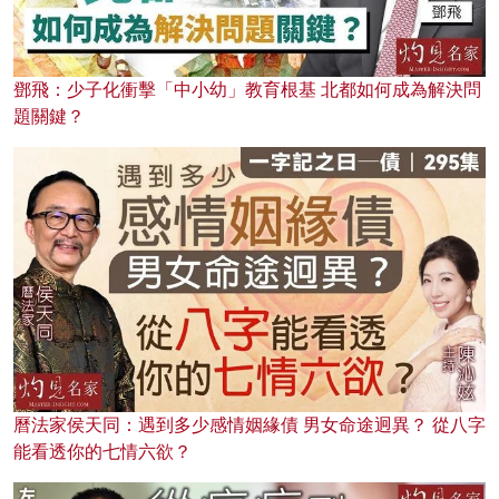
鄧飛：少子化衝擊「中小幼」教育根基 北都如何成為解決問
題關鍵？
曆法家侯天同：遇到多少感情姻緣債 男女命途迥異？ 從八字
能看透你的七情六欲？