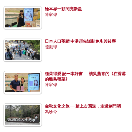
繪本界一顆閃亮新星
陳家偉
日本人口萎縮 中港須先謀劃免步其後塵
陸振球
種菜得愛 記一本好書──讀吳燕青的《在香港
的離島種菜》
陳家偉
金秋文化之旅──踏上古蜀道，走過劍門關
馮珍今