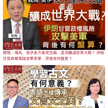
鄧飛：俄烏、美伊多方衝突交織，是否釀成世界大戰？ 伊朗
甘冒政權風險攻擊美軍，背後有何盤算？