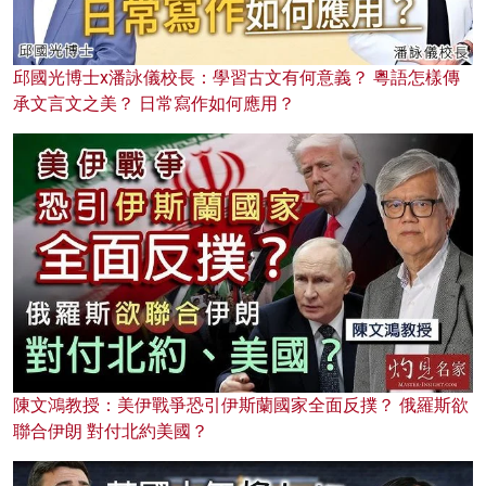
邱國光博士x潘詠儀校長：學習古文有何意義？ 粵語怎樣傳
承文言文之美？ 日常寫作如何應用？
陳文鴻教授：美伊戰爭恐引伊斯蘭國家全面反撲？ 俄羅斯欲
聯合伊朗 對付北約美國？