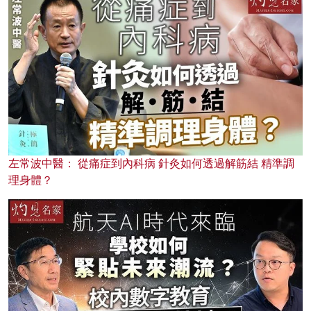
左常波中醫： 從痛症到內科病 針灸如何透過解筋結 精準調
理身體？