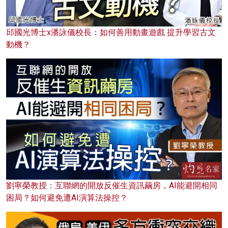
邱國光博士x潘詠儀校長：如何善用動畫遊戲 提升學習古文
動機？
劉寧榮教授：互聯網的開放反催生資訊繭房，AI能避開相同
困局？如何避免遭AI演算法操控？