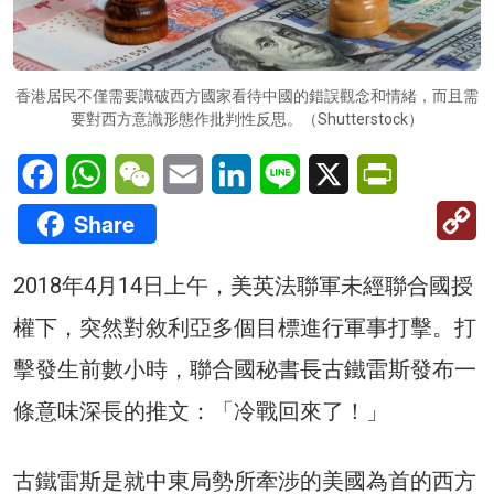
香港居民不僅需要識破西方國家看待中國的錯誤觀念和情緒，而且需
要對西方意識形態作批判性反思。（Shutterstock）
Facebook
WhatsApp
WeChat
Email
LinkedIn
Line
X
PrintFriendl
C
Share
Li
2018年4月14日上午，美英法聯軍未經聯合國授
權下，突然對敘利亞多個目標進行軍事打擊。打
擊發生前數小時，聯合國秘書長古鐵雷斯發布一
條意味深長的推文：「冷戰回來了！」
古鐵雷斯是就中東局勢所牽涉的美國為首的西方