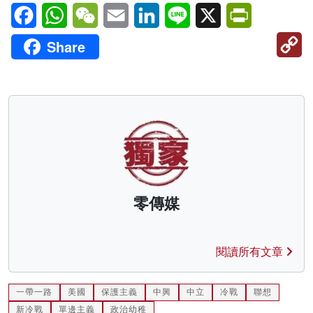
Facebook
WhatsApp
WeChat
Email
LinkedIn
Line
X
PrintFriendl
C
Share
Li
零傳媒
閱讀所有文章
一帶一路
美國
保護主義
中興
中立
冷戰
聯想
新冷戰
單邊主義
政治幼稚