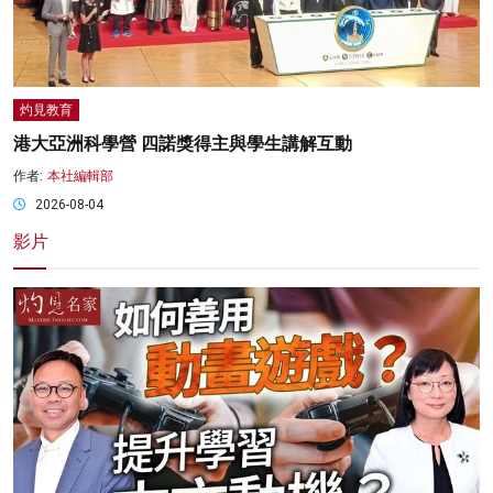
灼見教育
港大亞洲科學營 四諾獎得主與學生講解互動
作者:
本社編輯部
2026-08-04
影片