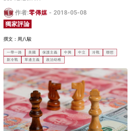
名家榜
作者:
零傳媒
- 2018-05-08
灼見活動
獨家評論
關於我們
撰文：周八駿
一帶一路
美國
保護主義
中興
中立
冷戰
聯想
新冷戰
單邊主義
政治幼稚