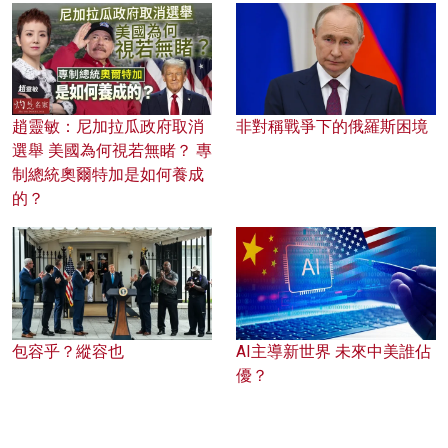
趙靈敏：尼加拉瓜政府取消
非對稱戰爭下的俄羅斯困境
選舉 美國為何視若無睹？ 專
制總統奧爾特加是如何養成
的？
包容乎？縱容也
AI主導新世界 未來中美誰佔
優？