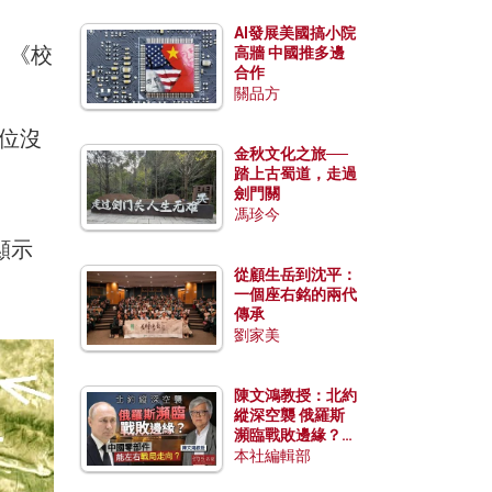
AI發展美國搞小院
，《校
高牆 中國推多邊
合作
關品方
定位沒
金秋文化之旅──
踏上古蜀道，走過
劍門關
馮珍今
顯示
從顧生岳到沈平：
一個座右銘的兩代
傳承
劉家美
陳文鴻教授：北約
縱深空襲 俄羅斯
瀕臨戰敗邊緣？中
國零部件能左右戰
本社編輯部
局走向？