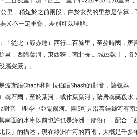
二百餘里」加「四五十里」作220+50=270里算
.6公里，稍短於之前兩段，由於玄奘的里數是估算，
與玄奘又不一定重疊，差別可以理解。
：「從此（笯赤建）西行二百餘里，至赭時國，唐
餘里，西臨葉河，東西狹，南北長……城邑數十，各
役屬突厥」。
波斯語Chach和阿拉伯語Shash的對音，語義為
》稱石國，至於葉河，或作葉葉河，隋唐稱藥殺水
arta對音，即今中亞錫爾河。圖5可見沿着鍚爾河有
其南面的水庫以前也許也是綠洲一部份），配合「
北長」的描述，現在綠洲在河的西邊，大概是千多