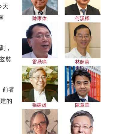
今天
查
陳家偉
何漢權
劃，
則玄奘
雷鼎鳴
林超英
，前者
後建的
張建雄
陳章華
：