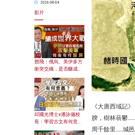
2026-08-04
影片
鄧飛：俄烏、美伊多方
衝突交織，是否釀成世
界大戰？ 伊朗甘冒政權
風險攻擊美軍，背後有
何盤算？
《大唐西域記》
邱國光博士x潘詠儀校
腴，樹林蓊鬱…
長：學習古文有何意
周千餘里……城
義？ 粵語怎樣傳承文言