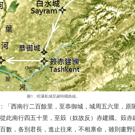
圖1．呾邏私城至赭時國路線。
：「西南行二百餘里，至恭御城，城周五六里，原
…從此南行四五十里，至笯（奴故反）赤建國。笯赤
邑百數，各別君長，進止往來，不相禀命，雖則畫野