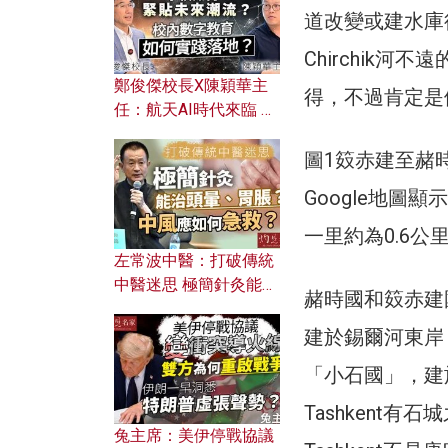
道改變或建水庫
Chirchik河不
鄭俊傑校長X陳穎華主
得，不過肯定是
任：航天AI時代來臨 學
校如何緊貼未來潮流？
校內數字教育如何實踐
圖1笯赤建至赭
落地？
Google地圖
一里約為0.6公
左常波中醫：打破傳統
中醫迷思 極簡針灸能治
赭時國和笯赤建
頭暈、胃脹？中風應如
何急救？
建於錫爾河東岸，
「小石國」，建於
Tashkent
兔主席：美伊停戰協議