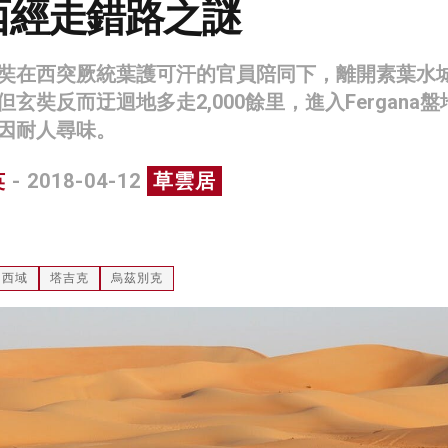
西經走錯路之謎
奘在西突厥統葉護可汗的官員陪同下，離開素葉水
玄奘反而迂迴地多走2,000餘里，進入Fergana盤
因耐人尋味。
英
- 2018-04-12
草雲居
西域
塔吉克
烏茲別克