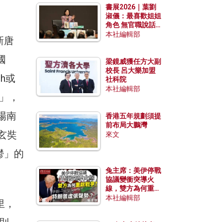
書展2026｜葉劉
淑儀：最喜歡姐姐
角色 無官職說話
包袱少
本社編輯部
新唐
國
梁鏡威獲任方大副
校長 呂大樂加盟
h或
社科院
本社編輯部
）」，
場南
香港五年規劃須提
前布局大鵬灣
當玄奘
來文
鬱」的
兔主席：美伊停戰
協議變衝突導火
線，雙方為何重啟
戰爭？伊朗一早洞
本社編輯部
里，
悉特朗普虛張聲
勢？