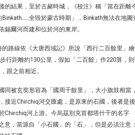
後的結果，至於古赭時城，《校注》稱「當在距離
遠的Binkath……全毀於蒙古時期」，Binkath無法在地圖
依錫爾河而建和位於河的東岸。
時的路線依《大唐西域記》所說「西行二百餘里」繪
顯示步行距離約130公里，假如「二百餘」作220算，
里，跟之前相近。
國同被玄奘形容為「國周千餘里」，大小旗鼓相當
接近Chirchiq河交匯處，是原來的石國，後者是
Chirchiq河上游。今烏茲別克首都塔什干的名字
有石城之意，當源自「小石國」的「石」，但是必須注意