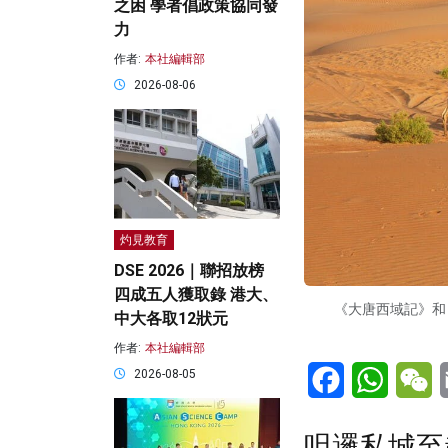
之困 學者倡政策協同發
力
作者:
本社編輯部
2026-08-06
灼見教育
DSE 2026｜聯招放榜
四成五人獲取錄 港大、
《大唐西域記》和
中大各取12狀元
作者:
本社編輯部
Facebook
WhatsA
W
2026-08-05
呾邏私城至