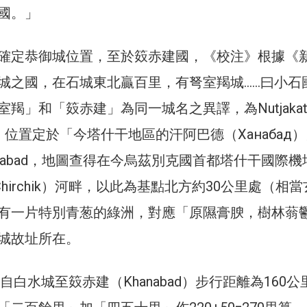
國。」
確定恭御城位置，至於笯赤建國，《校注》根據《
城之國，在石城東北贏百里，有弩室羯城……曰小石
羯」和「笯赤建」為同一城名之異譯，為Nutjakat
之對音，位置定於「今塔什干地區的汗阿巴德（Ханабад
nabad，地圖查得在今烏茲別克國首都塔什干國際機
（或Chirchik）河畔，以此為基點北方約30公里處（相
有一片特別青葱的綠洲，對應「原隰膏腴，樹林蓊
城故址所在。
示自白水城至笯赤建（Khanabad）步行距離為160公