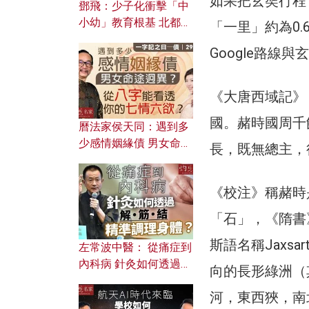
如果把玄奘行程「
鄧飛：少子化衝擊「中
小幼」教育根基 北都如
「一里」約為0
何成為解決問題關鍵？
Google路線
《大唐西域記》
國。赭時國周千
曆法家侯天同：遇到多
少感情姻緣債 男女命途
長，既無總主，
迥異？ 從八字能看透你
的七情六欲？
《校注》稱赭時是
「石」，《隋書
斯語名稱Jaxs
左常波中醫： 從痛症到
內科病 針灸如何透過解
向的長形綠洲（
筋結 精準調理身體？
河，東西狹，南