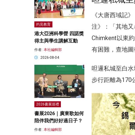
《大唐西域記》
灼見教育
注》：「其地又名
港大亞洲科學營 四諾獎
Chimkent
得主與學生講解互動
有困難，查地圖得C
作者:
本社編輯部
2026-08-04
呾邏私城至白水城
步行距離為17
2026書展巡禮
書展2026｜廣東歌如何
陪伴我們好好過日子？
作者:
本社編輯部