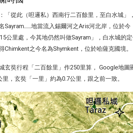
：「從此（呾邏私）西南行二百餘里，至白水城」
Sayram……地當流入錫爾河之Aris河北岸，位於今
以東約15公里處，今其地仍然叫做Sayram」，白水城的
himkent之今名為Shymkent，位於哈薩克國境。
玄奘行程「二百餘里」作250里算， Google地圖
0公里，玄奘「一里」約為0.7公里，跟之前一致。