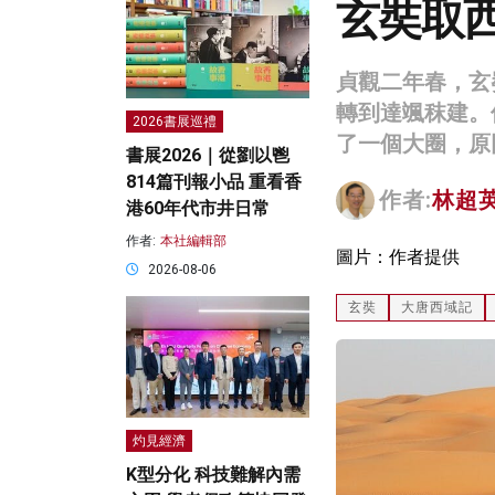
玄奘取
貞觀二年春，玄
轉到達颯秣建。但
2026書展巡禮
了一個大圈，原
書展2026｜從劉以鬯
814篇刊報小品 重看香
作者:
林超
港60年代市井日常
作者:
本社編輯部
圖片：作者提供
2026-08-06
玄奘
大唐西域記
灼見經濟
K型分化 科技難解內需