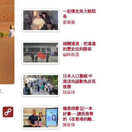
一起懷念吳大猷院
長
廖書蘭
雄關漫道：把遙遠
的歷史拉到眼前
編輯精選
日本人口萎縮 中
港須先謀劃免步其
後塵
案。
陸振球
Copy
種菜得愛 記一本
Link
好書──讀吳燕青
的《在香港的離島
種菜》
陳家偉