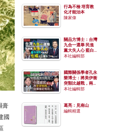
行為不檢 培育教
化才能治本
陳家偉
關品方博士：台灣
九合一選舉 民進
黨大失人心 藍白
合作有望拿下七成
本社編輯部
以上縣市？
國際關係學者孔永
樂博士：將美伊衝
突類比越戰，兩者
有何異同？中國崛
本社編輯部
起能否為全球格局
發揮穩定效用？
隰膏
葛亮：見南山
編輯精選
建國
區