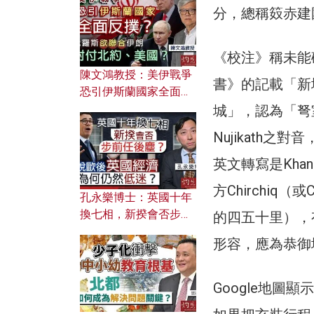
文之美？ 日常寫作如何
分，總稱笯赤建
應用？
《校注》稱未能
陳文鴻教授：美伊戰爭
書》的記載「新
恐引伊斯蘭國家全面反
撲？ 俄羅斯欲聯合伊朗
城」，認為「弩室
對付北約美國？
Nujikath
英文轉寫是Kha
方Chirchiq
孔永樂博士：英國十年
換七相，新揆會否步前
的四五十里），
任後塵？脫歐後英國經
形容，應為恭御
濟為何仍然低迷？
Google地圖顯