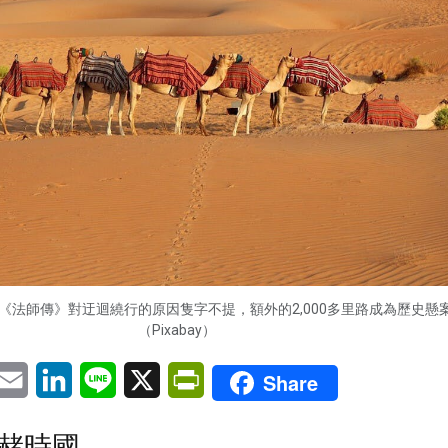
《法師傳》對迂迴繞行的原因隻字不提，額外的2,000多里路成為歷史懸
（Pixabay）
pp
eChat
Email
LinkedIn
Line
X
PrintFriendly
Share
赭時國