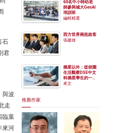
，則
60名中小特幼老
師參與城大GenAI
而
培訓班
編輯精選
西方世界兩批政客
張建雄
言石
別君
摘星以外：從校園
生活觀察DSE中文
科摘星學生的一點
特質
來文
，與波
推薦作家
南北走
西臨葉
年來河