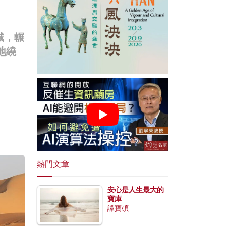
城，輾
地繞
熱門文章
安心是人生最大的
寶庫
譚寶碩