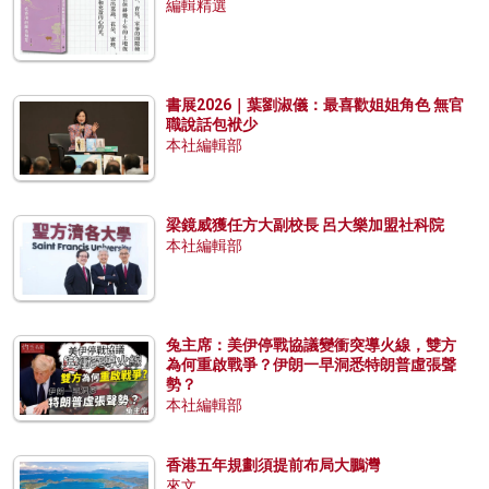
編輯精選
書展2026｜葉劉淑儀：最喜歡姐姐角色 無官
職說話包袱少
本社編輯部
梁鏡威獲任方大副校長 呂大樂加盟社科院
本社編輯部
兔主席：美伊停戰協議變衝突導火線，雙方
為何重啟戰爭？伊朗一早洞悉特朗普虛張聲
勢？
本社編輯部
香港五年規劃須提前布局大鵬灣
來文