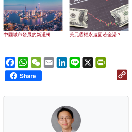
中國城市發展的新邏輯
美元霸權永遠固若金湯？
Facebook
WhatsApp
WeChat
Email
LinkedIn
Line
X
PrintFriendl
C
Share
Li