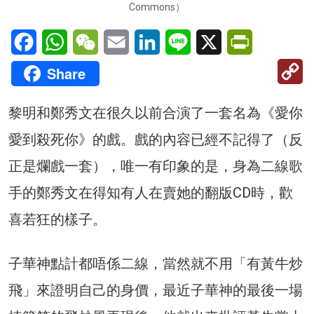
Commons）
Facebook
WhatsApp
WeChat
Email
LinkedIn
Line
X
PrintFriendl
C
Share
Li
黎明和鄭秀文在很久以前合演了一套名為《愛你
愛到殺死你》的戲。戲的內容已經不記得了（反
正是爛戲一套），唯一有印象的是，身為二線歌
手的鄭秀文在得知有人在賣她的翻版CD時，歡
喜若狂的樣子。
子華神點計都唔係二線，當然就不用「有黃牛炒
飛」來證明自己的身價，最近子華神的最後一場