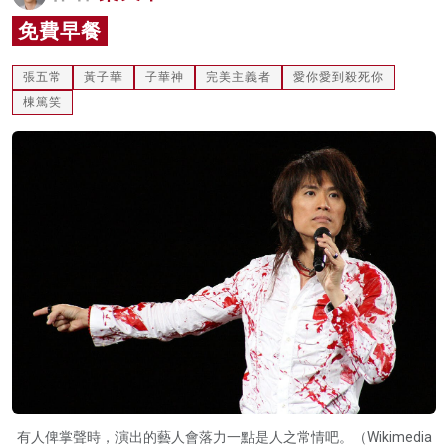
名家榜
免費早餐
灼見活動
張五常
黃子華
子華神
完美主義者
愛你愛到殺死你
棟篤笑
關於我們
有人俾掌聲時，演出的藝人會落力一點是人之常情吧。（Wikimedia