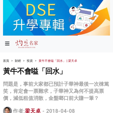
政局
教育
文化
財經
首頁
財經
投資
黃牛不會嗌「回水」 | 梁天卓
生活
黃牛不會嗌「回水」
健康
問題是，事前大家都已預計子華神最後一次棟篤
商業
笑，肯定會一票難求，子華神又為何不提高票
價，減低租值消散，金盤啷口前大賺一筆？
科技
影片
作者:
梁天卓
- 2018-04-08