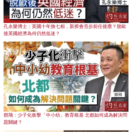
孔永樂博士：英國十年換七相，新揆會否步前任後塵？脫歐
後英國經濟為何仍然低迷？
鄧飛：少子化衝擊「中小幼」教育根基 北都如何成為解決問
題關鍵？