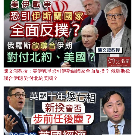
陳文鴻教授：美伊戰爭恐引伊斯蘭國家全面反撲？ 俄羅斯欲
聯合伊朗 對付北約美國？