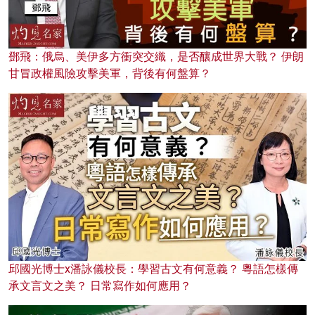
鄧飛：俄烏、美伊多方衝突交織，是否釀成世界大戰？ 伊朗
甘冒政權風險攻擊美軍，背後有何盤算？
邱國光博士x潘詠儀校長：學習古文有何意義？ 粵語怎樣傳
承文言文之美？ 日常寫作如何應用？