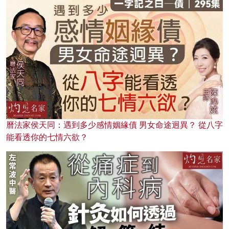
曆法家侯天同：遇到多少感情姻緣債 男女命途迥異？ 從八字
能看透你的七情六欲？