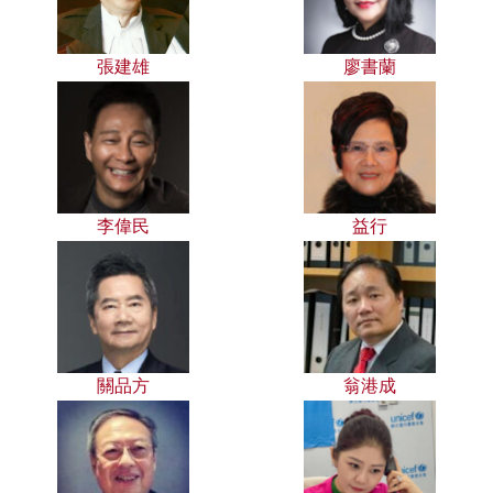
張建雄
廖書蘭
李偉民
益行
關品方
翁港成