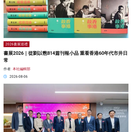
2026書展巡禮
書展2026｜從劉以鬯814篇刊報小品 重看香港60年代市井日
常
作者:
本社編輯部
2026-08-06