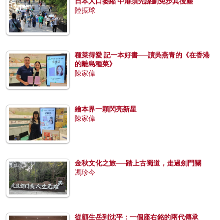
日本人口萎縮 中港須先謀劃免步其後塵
陸振球
種菜得愛 記一本好書──讀吳燕青的《在香港
的離島種菜》
陳家偉
繪本界一顆閃亮新星
陳家偉
金秋文化之旅──踏上古蜀道，走過劍門關
馮珍今
從顧生岳到沈平：一個座右銘的兩代傳承