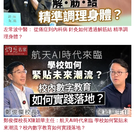
左常波中醫： 從痛症到內科病 針灸如何透過解筋結 精準調
理身體？
鄭俊傑校長X陳穎華主任：航天AI時代來臨 學校如何緊貼未
來潮流？校內數字教育如何實踐落地？