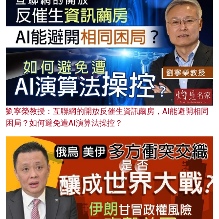
劉寧榮教授：互聯網的開放反催生資訊繭房，AI能避開相同
困局？如何避免遭AI演算法操控？