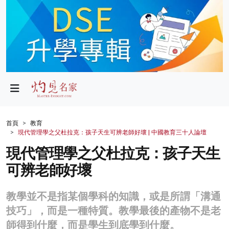
政局
教育
文化
財經
首頁
教育
現代管理學之父杜拉克：孩子天生可辨老師好壞 | 中國教育三十人論壇
生活
現代管理學之父杜拉克：孩子天生
健康
可辨老師好壞
商業
教學並不是指某個學科的知識，或是所謂「溝通
科技
技巧」，而是一種特質。教學最後的產物不是老
影片
師得到什麼，而是學生到底學到什麼。