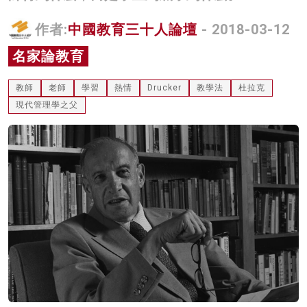
名家榜
作者:
中國教育三十人論壇
- 2018-03-12
灼見活動
名家論教育
關於我們
教師
老師
學習
熱情
Drucker
教學法
杜拉克
現代管理學之父