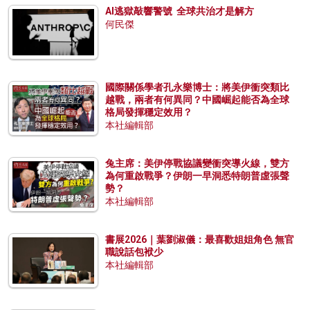
AI逃獄敲響警號 全球共治才是解方
何民傑
國際關係學者孔永樂博士：將美伊衝突類比
越戰，兩者有何異同？中國崛起能否為全球
格局發揮穩定效用？
本社編輯部
兔主席：美伊停戰協議變衝突導火線，雙方
為何重啟戰爭？伊朗一早洞悉特朗普虛張聲
勢？
本社編輯部
書展2026｜葉劉淑儀：最喜歡姐姐角色 無官
職說話包袱少
本社編輯部