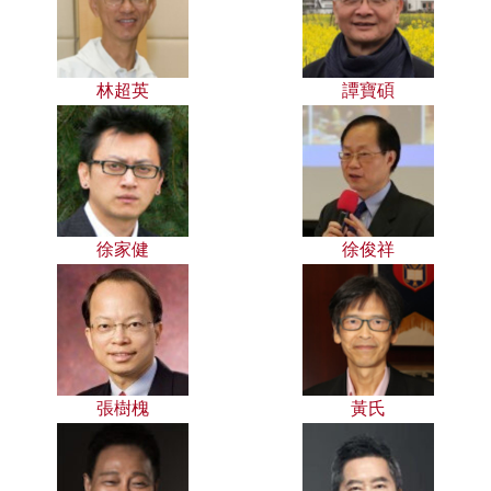
林超英
譚寶碩
徐家健
徐俊祥
張樹槐
黃氏