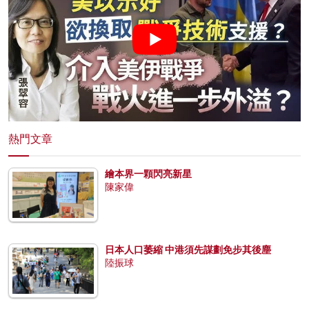
熱門文章
繪本界一顆閃亮新星
陳家偉
日本人口萎縮 中港須先謀劃免步其後塵
陸振球