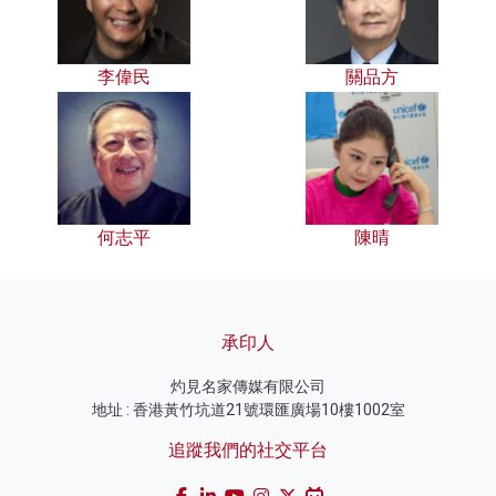
李偉民
關品方
何志平
陳晴
承印人
灼見名家傳媒有限公司
地址 : 香港黃竹坑道21號環匯廣場10樓1002室
追蹤我們的社交平台