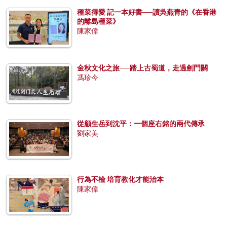
種菜得愛 記一本好書──讀吳燕青的《在香港
的離島種菜》
陳家偉
金秋文化之旅──踏上古蜀道，走過劍門關
馮珍今
從顧生岳到沈平：一個座右銘的兩代傳承
劉家美
行為不檢 培育教化才能治本
陳家偉