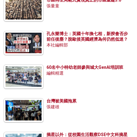
市區再生局範式實現真正的市區重建3.0
張量童
孔永樂博士：英國十年換七相，新揆會否步
前任後塵？脫歐後英國經濟為何仍然低迷？
本社編輯部
60名中小特幼老師參與城大GenAI培訓班
編輯精選
台灣被美國拖累
張建雄
摘星以外：從校園生活觀察DSE中文科摘星