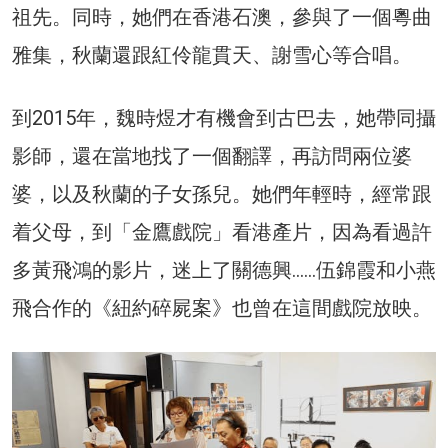
祖先。同時，她們在香港石澳，參與了一個粵曲
雅集，秋蘭還跟紅伶龍貫天、謝雪心等合唱。
到2015年，魏時煜才有機會到古巴去，她帶同攝
影師，還在當地找了一個翻譯，再訪問兩位婆
婆，以及秋蘭的子女孫兒。她們年輕時，經常跟
着父母，到「金鷹戲院」看港產片，因為看過許
多黃飛鴻的影片，迷上了關德興……伍錦霞和小燕
飛合作的《紐約碎屍案》也曾在這間戲院放映。