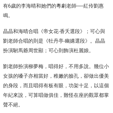
有6歲的李海晴和她們的粵劇老師──紅伶劉惠
鳴。
晶晶和海晴合唱《帝女花‧香夭選段》；可心與
劉老師合唱的則是《牡丹亭‧幽媾選段》。晶晶
扮演駙馬爺周世顯；可心則飾演杜麗娘。
劉老師扮演柳夢梅，唱得好，不用多說。幾位小
女孩的嗓子亦相當好，稚嫩的臉孔，卻做出優美
的身段，而且唱得有板有眼，功架十足，以這個
年紀來說，可算唱做俱佳，難怪在座的觀眾都掌
聲不絕。