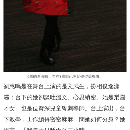
6歲的李海晴，早在3歲時已開始學習唱粵曲。
劉惠鳴是在舞台上演的是文武生，扮相俊逸瀟
灑；台下的她卻談吐溫文、心思縝密。她是梨園
才女，也是位資深兒童粵劇導師。台上演出，台
下教學，工作編得密密麻麻，問她如何分身？她