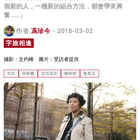
個新的人，一種新的組合方法，都會帶來興
名家榜
奮……」
灼見活動
作者:
馮珍今
- 2018-03-02
關於我們
字旅相逢
攝影：文灼峰 圖片：受訪者提供
古巴
何秋蘭
古巴花旦
魏時煜
黃美玉