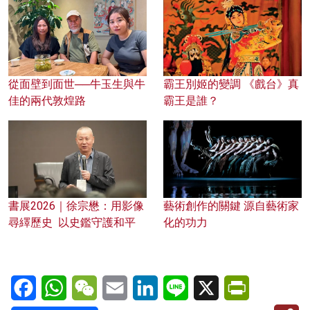
從面壁到面世──牛玉生與牛
霸王別姬的變調 《戲台》真
佳的兩代敦煌路
霸王是誰？
書展2026｜徐宗懋：用影像
藝術創作的關鍵 源自藝術家
尋繹歷史 以史鑑守護和平
化的功力
Facebook
WhatsApp
WeChat
Email
LinkedIn
Line
X
PrintFriendl
C