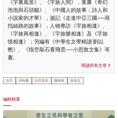
《字裏風景》、《字旅人間》，童書《奇幻
泡泡與石頭貓》、《中國人的故事：詩人和
小說家的才華》，遊記《走進中亞三國──尋
找絲路的故事》，人物專訪《字旅相逢》、
《字旅再相逢》、《字旅樂相逢》及《字旅
憶相逢》；另編有《中學生文學精讀·劉以
鬯》、《指空敲石看飛雲──小思散文集》等
書。
閱讀所有文章
古巴
何秋蘭
古巴花旦
魏時煜
黃美玉
編輯精選