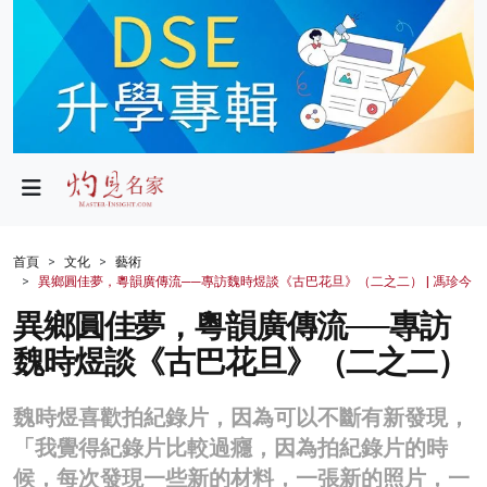
政局
教育
文化
財經
首頁
文化
藝術
異鄉圓佳夢，粵韻廣傳流──專訪魏時煜談《古巴花旦》（二之二） | 馮珍今
生活
異鄉圓佳夢，粵韻廣傳流──專訪
健康
魏時煜談《古巴花旦》（二之二）
商業
魏時煜喜歡拍紀錄片，因為可以不斷有新發現，
科技
「我覺得紀錄片比較過癮，因為拍紀錄片的時
影片
候，每次發現一些新的材料，一張新的照片，一