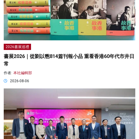
2026書展巡禮
書展2026｜從劉以鬯814篇刊報小品 重看香港60年代市井日
常
作者:
本社編輯部
2026-08-06