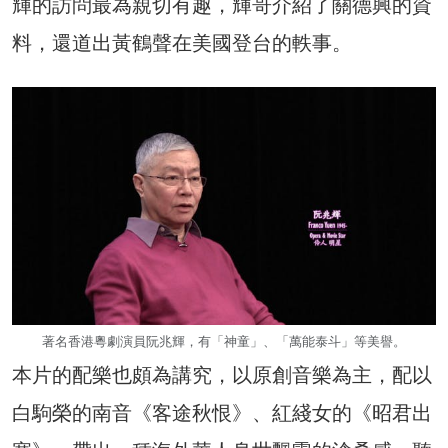
輝的訪問最為親切有趣，輝哥介紹了關德興的資
料，還道出黃鶴聲在美國登台的軼事。
著名香港粵劇演員阮兆輝，有「神童」、「萬能泰斗」等美譽。
本片的配樂也頗為講究，以原創音樂為主，配以
白駒榮的南音《客途秋恨》、紅綫女的《昭君出