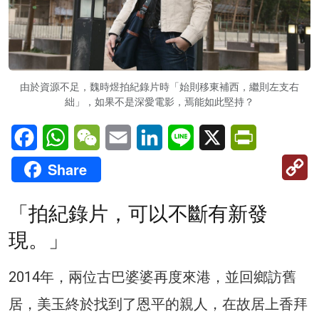
由於資源不足，魏時煜拍紀錄片時「始則移東補西，繼則左支右
絀」，如果不是深愛電影，焉能如此堅持？
Facebook
WhatsApp
WeChat
Email
LinkedIn
Line
X
PrintFriendl
C
Share
Li
「拍紀錄片，可以不斷有新發
現。」
2014年，兩位古巴婆婆再度來港，並回鄉訪舊
居，美玉終於找到了恩平的親人，在故居上香拜