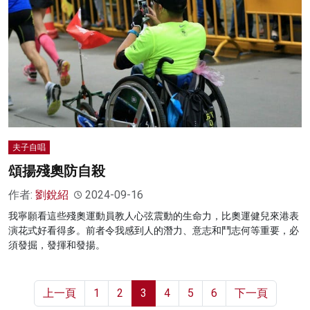
夫子自唱
頌揚殘奧防自殺
作者:
劉銳紹
2024-09-16
我寧願看這些殘奧運動員教人心弦震動的生命力，比奧運健兒來港表
演花式好看得多。前者令我感到人的潛力、意志和鬥志何等重要，必
須發掘，發揮和發揚。
上一頁
1
2
3
4
5
6
下一頁