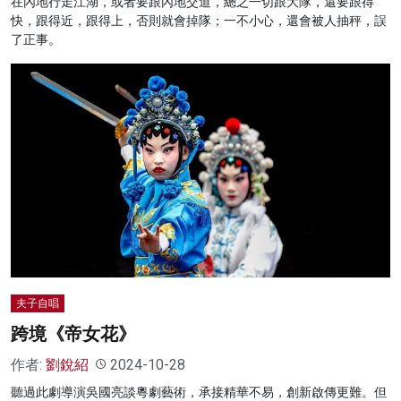
在內地行走江湖，或者要跟內地交道，總之一切跟大隊，還要跟得
快，跟得近，跟得上，否則就會掉隊；一不小心，還會被人抽秤，誤
了正事。
夫子自唱
跨境《帝女花》
作者:
劉銳紹
2024-10-28
聽過此劇導演吳國亮談粵劇藝術，承接精華不易，創新啟傳更難。但