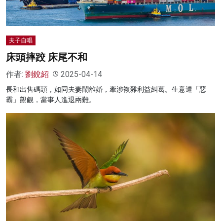
夫子自唱
床頭摔跤 床尾不和
作者:
劉銳紹
2025-04-14
長和出售碼頭，如同夫妻鬧離婚，牽涉複雜利益糾葛。生意遭「惡
霸」覬覦，當事人進退兩難。