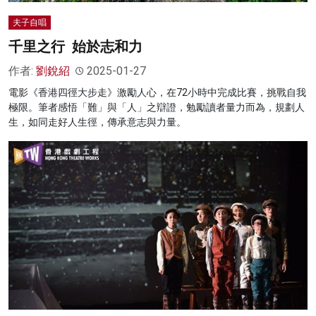
夫子自唱
千里之行 始於志和力
作者:
劉銳紹
2025-01-27
電影《香港四徑大步走》激勵人心，在72小時中完成比賽，挑戰自我
極限。筆者感悟「難」與「人」之辯證，勉勵讀者量力而為，規劃人
生，如同走好人生徑，傳承意志與力量。