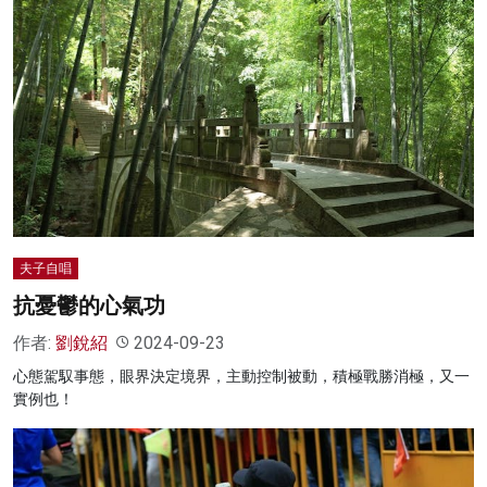
夫子自唱
抗憂鬱的心氣功
作者:
劉銳紹
2024-09-23
心態駕馭事態，眼界決定境界，主動控制被動，積極戰勝消極，又一
實例也！