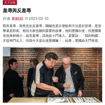
夫子自唱
羞辱與反羞辱
作者:
劉銳紹
2025-03-10
既有羞辱，當然也在反羞辱，關鍵也是出發點和方法是好是壞，是攻
擊還是防衛。相信大家也聽到晏嬰的故事，他到楚國出使，但楚國看
見他身材矮小，故意羞辱，請他從小門進入。晏嬰說：「我到狗國，
才從狗門出入。但我今天是出使楚國嘛！」結果，楚國由大門恭迎。