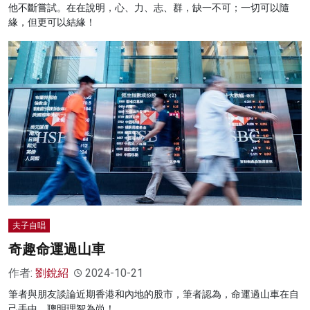
他不斷嘗試。在在說明，心、力、志、群，缺一不可；一切可以隨
緣，但更可以結緣！
夫子自唱
奇趣命運過山車
作者:
劉銳紹
2024-10-21
筆者與朋友談論近期香港和內地的股市，筆者認為，命運過山車在自
己手中，聰明理智為尚！