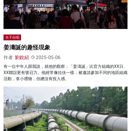
名家榜
灼見活動
關於我們
夫子自唱
姜濤誕的趣怪現象
作者:
劉銳紹
2025-05-06
有一位中年人跟我說，就他的觀察，「姜濤誕」比官方組織的XX日、
XX聯誼更有號召力。他經常像拉伕一樣，被邀請參加不同的地區組織
活動，拿小禮物，但總沒有投入感。