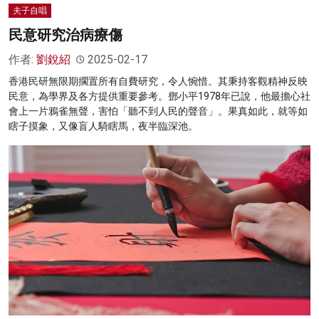
夫子自唱
民意研究治病療傷
作者:
劉銳紹
2025-02-17
香港民研無限期擱置所有自費研究，令人惋惜。其秉持客觀精神反映
民意，為學界及各方提供重要參考。鄧小平1978年已說，他最擔心社
會上一片鴉雀無聲，害怕「聽不到人民的聲音」。果真如此，就等如
瞎子摸象，又像盲人騎瞎馬，夜半臨深池。