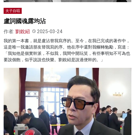
夫子自唱
盧詞國魂露均沾
作者:
劉銳紹
2025-03-24
我的第一本書，就是盧沾替我寫序的。至今，在我已完成的著作中，
這是唯一我邀請朋友替我寫的序。他在序中還對我輾轉勉勵，寫道：
「我知他是個實幹派，不似我，我間中開玩笑，有些事明知不可為也
要說個飽，似乎說說也快樂。劉銳紹是說過便幹的。」