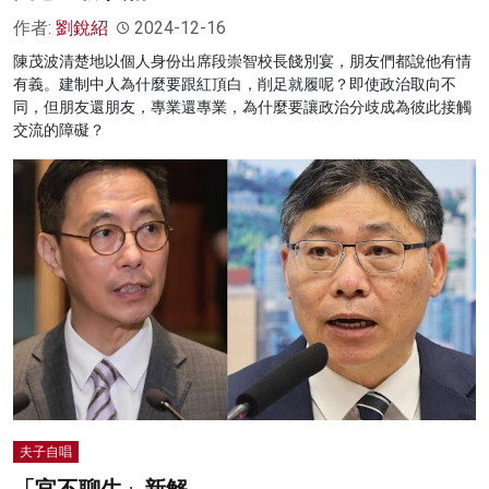
作者:
劉銳紹
2024-12-16
陳茂波清楚地以個人身份出席段崇智校長餞別宴，朋友們都說他有情
有義。建制中人為什麼要跟紅頂白，削足就履呢？即使政治取向不
同，但朋友還朋友，專業還專業，為什麼要讓政治分歧成為彼此接觸
交流的障礙？
夫子自唱
「官不聊生」新解