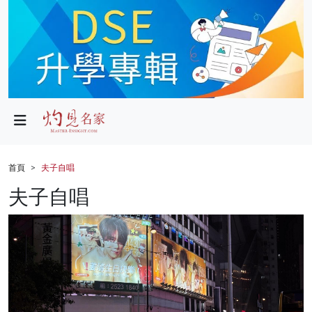
政局
教育
文化
財經
首頁
夫子自唱
生活
夫子自唱
健康
商業
科技
影片