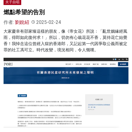
夫子自唱
燃點希望的告別
作者:
劉銳紹
2025-02-24
大家慶幸有邵家臻這樣的朋友，像《帝女花》所說：「亂世姻緣經風
雨，得郎如此復何求！」所以，切勿有心栽花花不香，莫待花亡始覺
香！我悼念這位曾經入獄的香港郎，又記起第一代因爭取公義而被定
罪的社工馮可立。時代改變，境況相同，令人慨嘆。