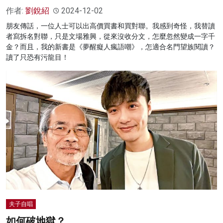
作者:
劉銳紹
2024-12-02
朋友傳話，一位人士可以出高價買書和買對聯。我感到奇怪，我替讀
者寫拆名對聯，只是文場雅興，從來沒收分文，怎麼忽然變成一字千
金？而且，我的新書是《夢醒癡人瘋語嘲》，怎適合名門望族閱讀？
讀了只恐有污龍目！
夫子自唱
如何破地獄？