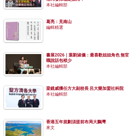
本社編輯部
葛亮：見南山
編輯精選
書展2026｜葉劉淑儀：最喜歡姐姐角色 無官
職說話包袱少
本社編輯部
梁鏡威獲任方大副校長 呂大樂加盟社科院
本社編輯部
香港五年規劃須提前布局大鵬灣
來文