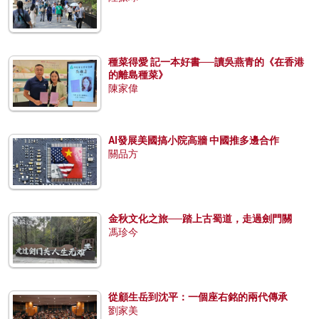
種菜得愛 記一本好書──讀吳燕青的《在香港
的離島種菜》
陳家偉
AI發展美國搞小院高牆 中國推多邊合作
關品方
金秋文化之旅──踏上古蜀道，走過劍門關
馮珍今
從顧生岳到沈平：一個座右銘的兩代傳承
劉家美