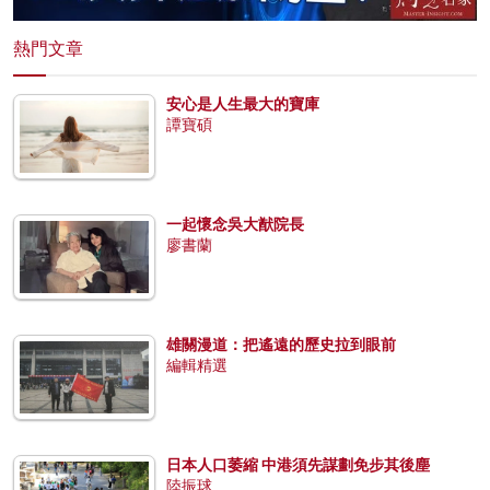
熱門文章
安心是人生最大的寶庫
譚寶碩
一起懷念吳大猷院長
廖書蘭
雄關漫道：把遙遠的歷史拉到眼前
編輯精選
日本人口萎縮 中港須先謀劃免步其後塵
陸振球