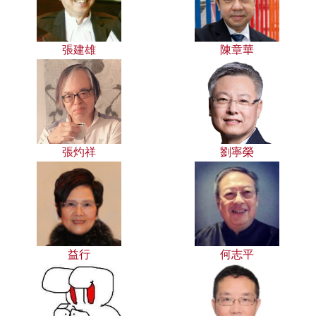
張建雄
陳章華
張灼祥
劉寧榮
益行
何志平