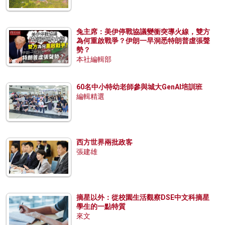
兔主席：美伊停戰協議變衝突導火線，雙方
為何重啟戰爭？伊朗一早洞悉特朗普虛張聲
勢？
本社編輯部
60名中小特幼老師參與城大GenAI培訓班
編輯精選
西方世界兩批政客
張建雄
摘星以外：從校園生活觀察DSE中文科摘星
學生的一點特質
來文