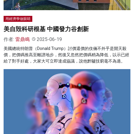
用經濟學做眼睛
美自毁科研根基 中國發力谷創新
作者:
雷鼎鳴
2025-06-19
美國總統特朗普（Donald Trump）討價還價的伎倆不外乎是開天殺
價，把價碼推高至離譜地步，然後又忽然把價碼稍為降低，以示已經
給了對手好處，大家大可立即達成協議，說他黔驢技窮毫不為過。