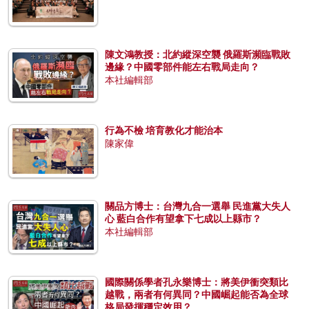
陳文鴻教授：北約縱深空襲 俄羅斯瀕臨戰敗
邊緣？中國零部件能左右戰局走向？
本社編輯部
行為不檢 培育教化才能治本
陳家偉
關品方博士：台灣九合一選舉 民進黨大失人
心 藍白合作有望拿下七成以上縣市？
本社編輯部
國際關係學者孔永樂博士：將美伊衝突類比
越戰，兩者有何異同？中國崛起能否為全球
格局發揮穩定效用？