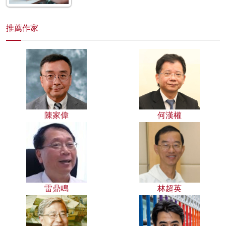
推薦作家
陳家偉
何漢權
雷鼎鳴
林超英