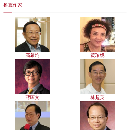
推薦作家
高希均
黃珍妮
蔣匡文
林超英