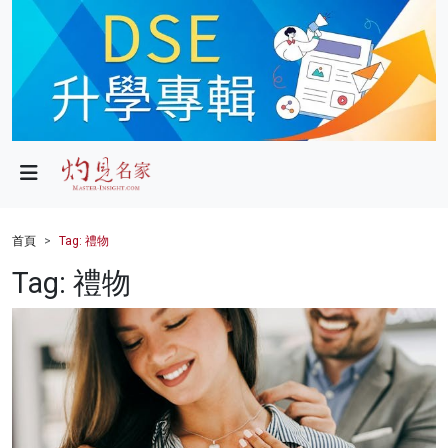
政局
教育
文化
財經
首頁
Tag: 禮物
生活
Tag: 禮物
健康
商業
科技
影片