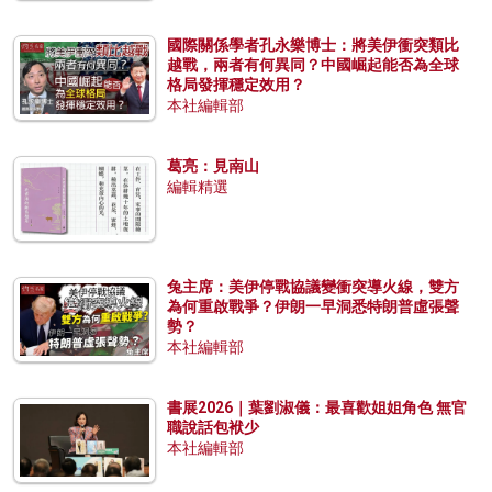
國際關係學者孔永樂博士：將美伊衝突類比
越戰，兩者有何異同？中國崛起能否為全球
格局發揮穩定效用？
本社編輯部
葛亮：見南山
編輯精選
兔主席：美伊停戰協議變衝突導火線，雙方
為何重啟戰爭？伊朗一早洞悉特朗普虛張聲
勢？
本社編輯部
書展2026｜葉劉淑儀：最喜歡姐姐角色 無官
職說話包袱少
本社編輯部