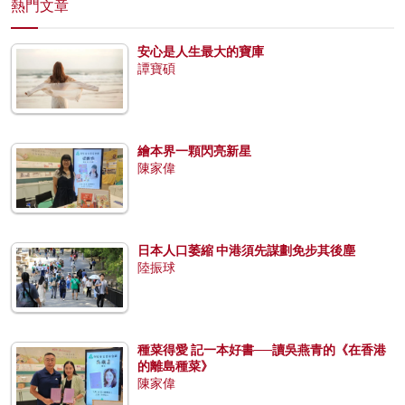
熱門文章
安心是人生最大的寶庫
譚寶碩
繪本界一顆閃亮新星
陳家偉
日本人口萎縮 中港須先謀劃免步其後塵
陸振球
種菜得愛 記一本好書──讀吳燕青的《在香港
的離島種菜》
陳家偉