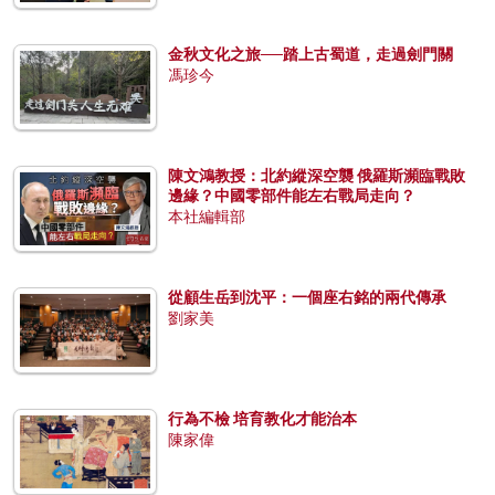
金秋文化之旅──踏上古蜀道，走過劍門關
馮珍今
陳文鴻教授：北約縱深空襲 俄羅斯瀕臨戰敗
邊緣？中國零部件能左右戰局走向？
本社編輯部
從顧生岳到沈平：一個座右銘的兩代傳承
劉家美
行為不檢 培育教化才能治本
陳家偉