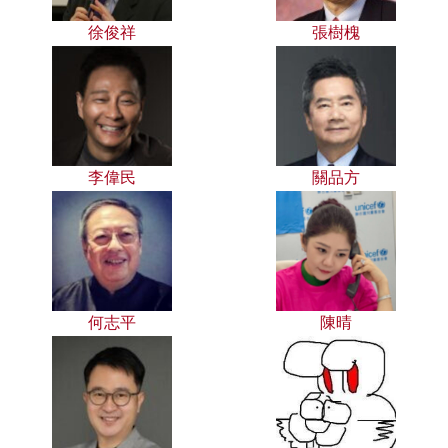
徐俊祥
張樹槐
李偉民
關品方
何志平
陳晴