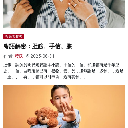
名家榜
灼見活動
關於我們
粵語古趣談
粵語解密：肚餓、手信、賸
作者:
黃氏
2025-08-31
肚餓一詞源於明代短篇話本小說。手信的「信」和賸都有過千年歷
史。「信」自晚唐起已有「禮物」義。另，賸無論是「多餘」，還是
「重」、「再」，都可以引申為「還有其餘」。