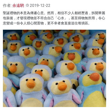
作者:
余遠騁
2019-12-22
聖誕禮物的本意為傳遞心意。然而，相信不少人都經歷過，拆開華麗
包裝後，才發現禮物並不符合自己「心水」，甚至得物無所用，令心
意變成一份令人煩心閒置物，更不幸者會直接送往堆填區。