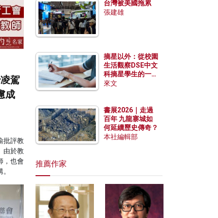
台灣被美國拖累
張建雄
摘星以外：從校園
生活觀察DSE中文
科摘星學生的一點
治凌駕
特質
來文
慮成
書展2026｜走過
百年 九龍寨城如
何延續歷史傳奇？
本社編輯部
瑜批評教
。由於教
師，也會
推薦作家
講。