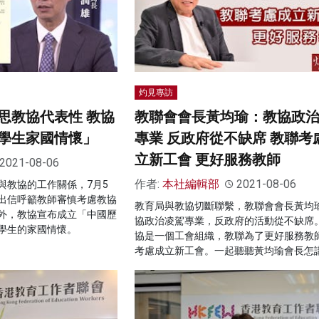
灼見專訪
思教協代表性 教協
教聯會會長黃均瑜：教協政
學生家國情懷」
專業 反政府從不缺席 教聯考
立新工會 更好服務教師
2021-08-06
作者:
本社編輯部
2021-08-06
與教協的工作關係，7月5
出信呼籲教師審慎考慮教協
教育局與教協切斷聯繫，教聯會會長黃均
外，教協宣布成立「中國歷
協政治凌駕專業，反政府的活動從不缺席
學生的家國情懷。
協是一個工會組織，教聯為了更好服務教
考慮成立新工會。一起聽聽黃均瑜會長怎