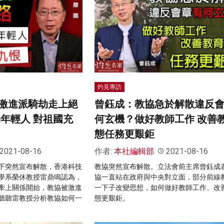
灼見專訪
激進派騎劫走上絕
曾鈺成：教協急於解散違反
導年輕人 對祖國充
何玄機？做好教師工作 改善
態任務更艱鉅
2021-08-16
作者:
本社編輯部
2021-08-16
下突然宣布解散，香港科技
教協突然宣布解散。立法會前主席曾鈺成
學系榮休教授雷鼎鳴認為，
協一直站在政府與中央對立面，部分前線
牽上關係開始，教協被激進
一下子改變思想，如何做好教師工作、改
聽聽雷教授分析教協如何一
態更艱鉅。