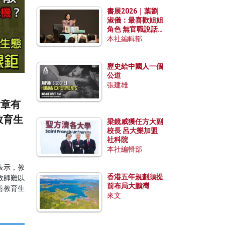
勢？
書展2026｜葉劉
淑儀：最喜歡姐姐
角色 無官職說話
包袱少
本社編輯部
歷史給中國人一個
公道
張建雄
會章有
教育生
梁鏡威獲任方大副
校長 呂大樂加盟
社科院
本社編輯部
表示，教
香港五年規劃須提
教師難以
前布局大鵬灣
善教育生
來文