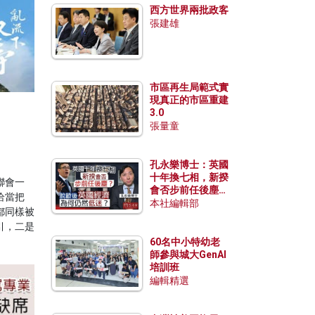
西方世界兩批政客
張建雄
市區再生局範式實
現真正的市區重建
3.0
張量童
孔永樂博士：英國
十年換七相，新揆
聯會一
會否步前任後塵？
恰當把
脫歐後英國經濟為
本社編輯部
都同樣被
何仍然低迷？
引，二是
60名中小特幼老
師參與城大GenAI
培訓班
編輯精選