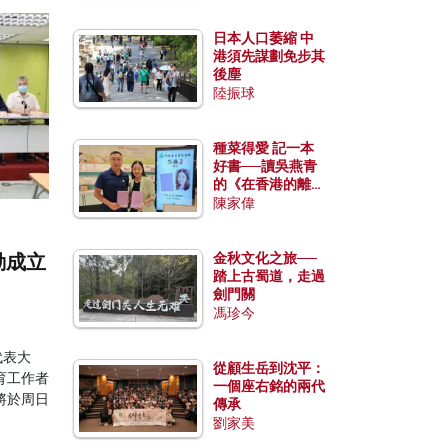
日本人口萎縮 中
港須先謀劃免步其
後塵
陸振球
種菜得愛 記一本
好書──讀吳燕青
的《在香港的離島
種菜》
陳家偉
動成立
金秋文化之旅──
踏上古蜀道，走過
劍門關
馮珍今
代表大
從顧生岳到沈平：
育工作者
一個座右銘的兩代
將於周日
傳承
劉家美