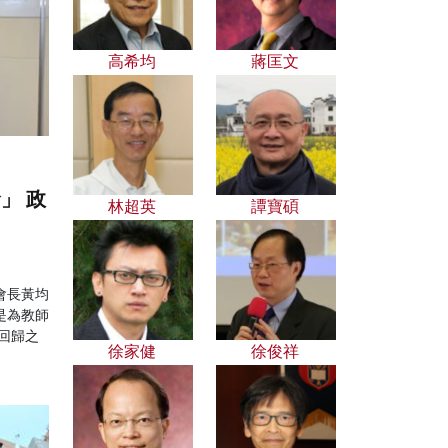
高希均
蔣匡文
」 政
林超英
譚寶碩
會長黃均
是為教師
回歸之
徐家健
徐俊祥