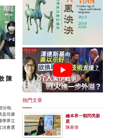
散 陳
熱門文章
部分執
華及司庫
繪本界一顆閃亮新
醫學界立
星
立法會選
陳家偉