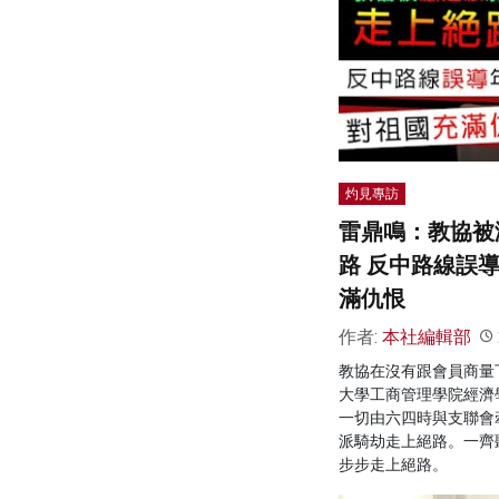
灼見專訪
雷鼎鳴：教協被
路 反中路線誤
滿仇恨
作者:
本社編輯部
教協在沒有跟會員商量
大學工商管理學院經濟
一切由六四時與支聯會
派騎劫走上絕路。一齊
步步走上絕路。