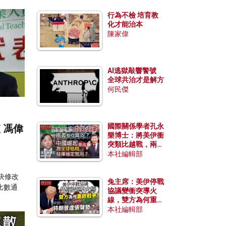
行為不檢 培育教
化才能治本
陳家偉
AI逃獄敲響警號
全球共治才是解方
何民傑
國際關係學者孔永
 馮偉
樂博士：將美伊衝
突類比越戰，兩者
有何異同？中國崛
本社編輯部
起能否為全球格局
發揮穩定效用？
決修改
兔主席：美伊停戰
比數通
協議變衝突導火
線，雙方為何重啟
戰爭？伊朗一早洞
本社編輯部
悉特朗普虛張聲