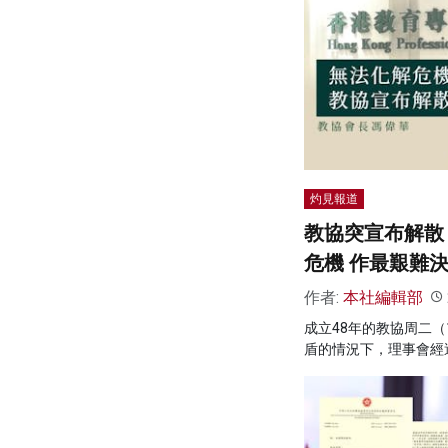
灼見報道
教協突宣布解散
危機 作最艱難
作者:
本社編輯部
成立48年的教協周二（
盾的情況下，理事會經