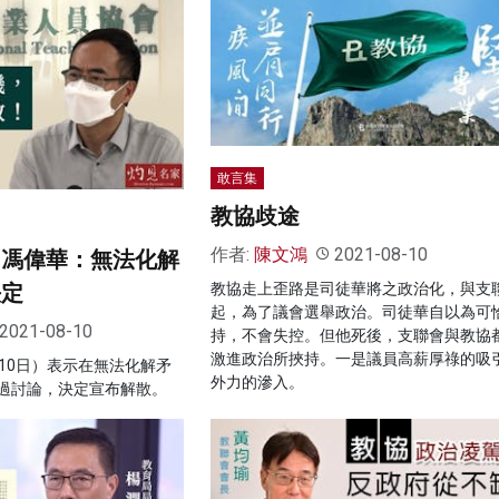
敢言集
教協歧途
作者:
陳文鴻
2021-08-10
 馮偉華：無法化解
決定
教協走上歪路是司徒華將之政治化，與支
起，為了議會選舉政治。司徒華自以為可
2021-08-10
持，不會失控。但他死後，支聯會與教協
激進政治所挾持。一是議員高薪厚祿的吸
10日）表示在無法化解矛
外力的滲入。
過討論，決定宣布解散。