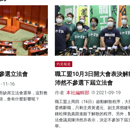
灼見報道
參選立法會
職工盟10月3日開大會表決解
沛然不參選下屆立法會
1-11-16
作者:
本社編輯部
2021-09-19
而缺席立法會選舉，這對教
情，會有什麼影響呢？
職工盟上周四（16日）啟動解散程序，大
委將辭職，只剩主席黃迺元、副主席鄧建
鍾松輝負責跟進餘下解散的程序。另外，
法會議員陳沛然亦表示，決定不參加下屆
舉。