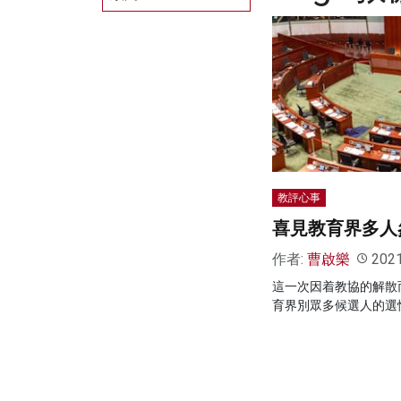
教評心事
喜見教育界多人
作者:
曹啟樂
202
這一次因着教協的解散
育界別眾多候選人的選