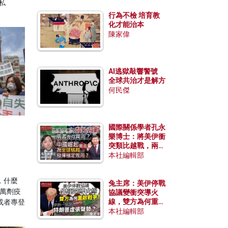
私
行為不檢 培育教
化才能治本
陳家偉
AI逃獄敲響警號
全球共治才是解方
何民傑
國際關係學者孔永
樂博士：將美伊衝
突類比越戰，兩者
有何異同？中國崛
本社編輯部
起能否為全球格局
發揮穩定效用？
，什麼
兔主席：美伊停戰
0萬劑疫
協議變衝突導火
線，雙方為何重啟
或者專登
戰爭？伊朗一早洞
本社編輯部
悉特朗普虛張聲