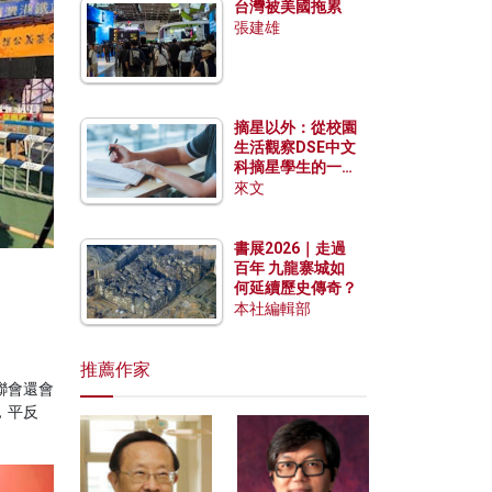
台灣被美國拖累
張建雄
摘星以外：從校園
生活觀察DSE中文
科摘星學生的一點
特質
來文
書展2026｜走過
百年 九龍寨城如
何延續歷史傳奇？
本社編輯部
推薦作家
聯會還會
，平反