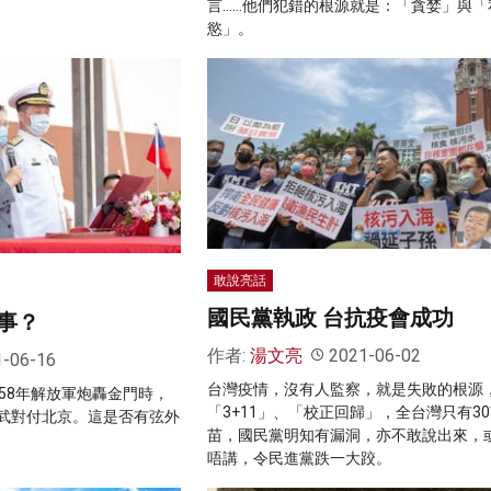
言……他們犯錯的根源就是：「貪婪」與「
慾」。
敢說亮話
國民黨執政 台抗疫會成功
事？
作者:
湯文亮
2021-06-02
1-06-16
台灣疫情，沒有人監察，就是失敗的根源
58年解放軍炮轟金門時，
「3+11」、「校正回歸」，全台灣只有3
武對付北京。這是否有弦外
苗，國民黨明知有漏洞，亦不敢說出來，
唔講，令民進黨跌一大跤。