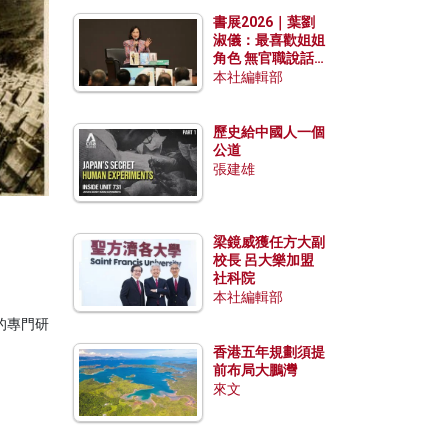
勢？
書展2026｜葉劉
淑儀：最喜歡姐姐
角色 無官職說話
包袱少
本社編輯部
歷史給中國人一個
公道
張建雄
梁鏡威獲任方大副
校長 呂大樂加盟
社科院
本社編輯部
的專門研
香港五年規劃須提
前布局大鵬灣
來文