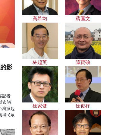
高希均
蔣匡文
林超英
譚寶碩
係的影
席記者
雄市議
徐家健
徐俊祥
台灣掀起
獲得民眾