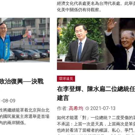
經濟文化代表處更名為台灣代表處。此舉
化美中關係仍有待觀察。
環球遠見
政治復興──決戰
在李登輝、陳水扁二位總統
建言
1-08-09
作者:
高希均
2021-07-13
性將繼續籠罩着北京與台北
的國民黨黨主席選舉是首場
如何才能選「對」一位總統？二度受傷的
內的兩岸關係。
不承認：上當一次是天真，上當兩次是笨
也終於看清了當權者的權謀、私心、爭鬥