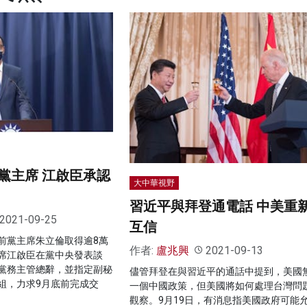
黨主席 江啟臣承認
大中華視野
習近平與拜登通電話 中美重
2021-09-25
互信
前黨主席朱立倫取得逾8萬
作者:
盧兆興
2021-09-13
席江啟臣在黨中央發表談
黨務主管總辭，並指定副秘
儘管拜登在與習近平的通話中提到，美國
組，力求9月底前完成交
一個中國政策，但美國將如何處理台灣問
觀察。9月19日，有消息指美國政府可能