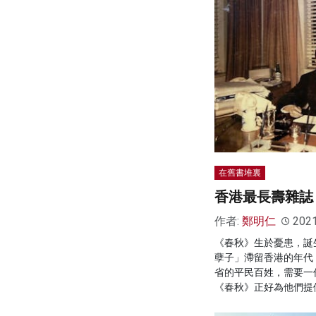
在舊書堆裏
香港最長壽雜誌
作者:
鄭明仁
202
《春秋》生於憂患，誕
孽子」滯留香港的年代
省的平民百姓，需要一
《春秋》正好為他們提