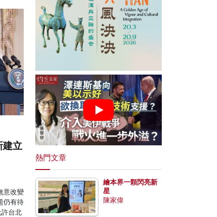
新建立
熱門文章
繪本界一顆閃亮新
星
無意改變
陳家偉
題仍有待
允許台北