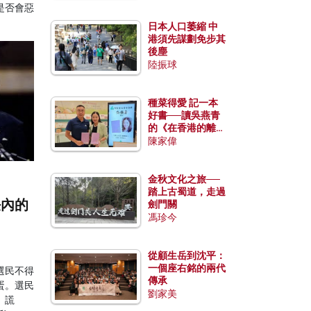
是否會惡
日本人口萎縮 中
港須先謀劃免步其
後塵
陸振球
種菜得愛 記一本
好書──讀吳燕青
的《在香港的離島
種菜》
陳家偉
金秋文化之旅──
踏上古蜀道，走過
任內的
劍門關
馮珍今
從顧生岳到沈平：
一個座右銘的兩代
選民不得
傳承
蛋。選民
劉家美
、謊