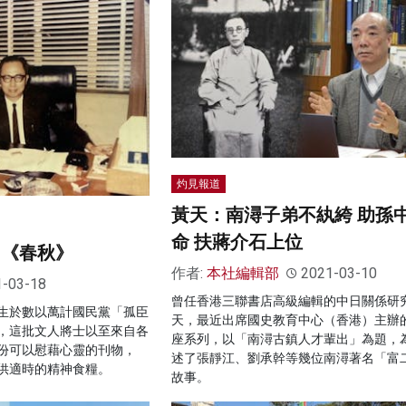
灼見報道
黃天：南潯子弟不紈絝 助孫
命 扶蔣介石上位
 《春秋》
作者:
本社編輯部
2021-03-10
1-03-18
曾任香港三聯書店高級編輯的中日關係研
生於數以萬計國民黨「孤臣
天，最近出席國史教育中心（香港）主辦
，這批文人將士以至來自各
座系列，以「南潯古鎮人才輩出」為題，
份可以慰藉心靈的刊物，
述了張靜江、劉承幹等幾位南潯著名「富
供適時的精神食糧。
故事。