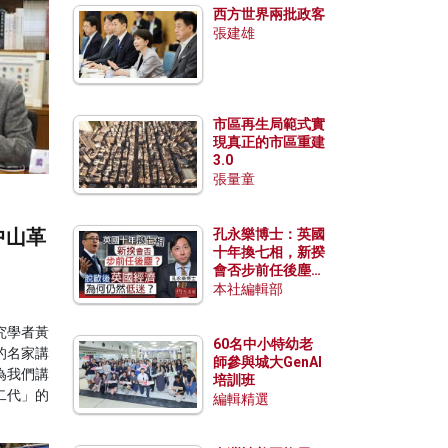
西方世界兩批政客
張建雄
市區再生局範式實
現真正的市區重建
3.0
張量童
中山革
孔永樂博士：英國
十年換七相，新揆
會否步前任後塵？
脫歐後英國經濟為
本社編輯部
何仍然低迷？
究學者黃
60名中小特幼老
的名家講
師參與城大GenAI
為我們講
培訓班
二代」的
編輯精選