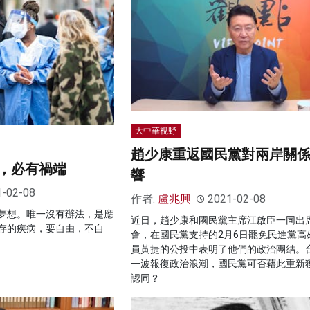
大中華視野
趙少康重返國民黨對兩岸關
，必有禍端
響
1-02-08
作者:
盧兆興
2021-02-08
夢想。唯一沒有辦法，是應
近日，趙少康和國民黨主席江啟臣一同出
存的疾病，要自由，不自
會，在國民黨支持的2月6日罷免民進黨高
員黃捷的公投中表明了他們的政治團結。
一波報復政治浪潮，國民黨可否藉此重新
認同？