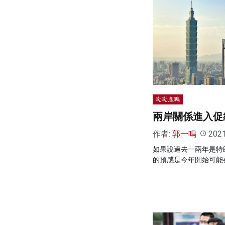
呦呦鹿鳴
兩岸關係進入促
作者:
郭一鳴
202
如果說過去一兩年是特
的預感是今年開始可能