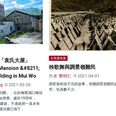
在舊書堆裏
「袁氏大屋」
秧歌舞與調景嶺難民
Mansion &#8211;
ilding in Mui Wo
作者:
鄭明仁
2021-04-01
調景嶺有說不完的故事，有關調景嶺難民
ng
2021-05-26
究，也為數不少。
利圍」，位於梅窩涌口橋頭
堡壘。建於1930年，
史建築，不過政府一直未有
樓頂層已塌下 。