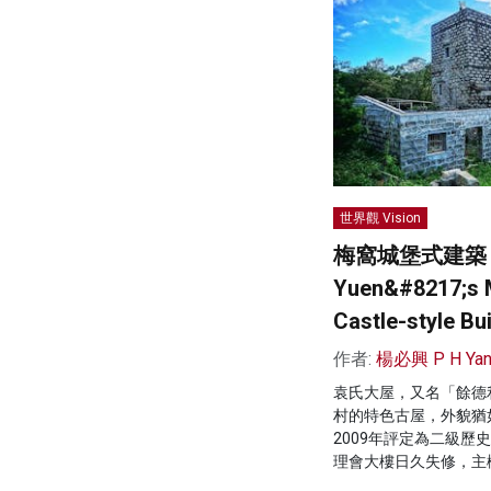
世界觀 Vision
梅窩城堡式建築
Yuen&#8217;s 
Castle-style Bu
作者:
楊必興 P H Ya
袁氏大屋，又名「餘德
村的特色古屋，外貌猶如
2009年評定為二級歷
理會大樓日久失修，主