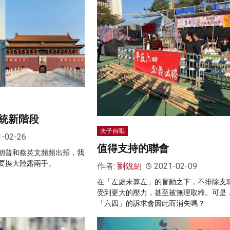
統新階段
夫子自唱
1-02-26
值得支持的聯會
朗普和蔡英文頻頻出招，我
要換大陸露兩手。
作者:
劉銳紹
2021-02-09
在「左處未算左」的盲動之下，不排除支
受到更大的壓力，甚至被無理取締。可是
「六四」的訴求會因此而消失嗎？