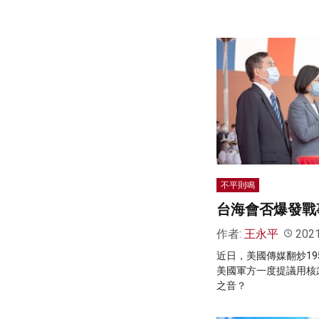
不平則鳴
台海會否爆發戰
作者:
王永平
202
近日，美國傳媒翻炒19
美國軍方一度提議用核
之音？