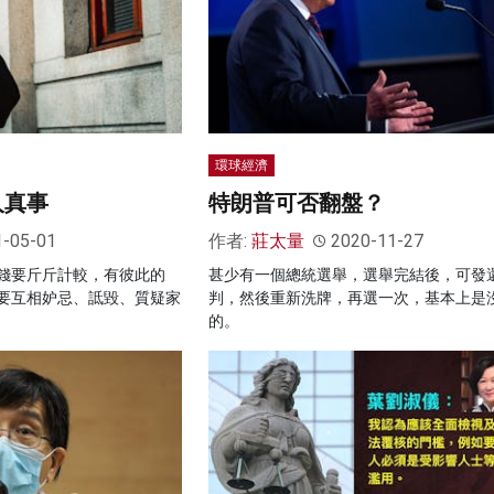
環球經濟
人真事
特朗普可否翻盤？
1-05-01
作者:
莊太量
2020-11-27
錢要斤斤計較，有彼此的
甚少有一個總統選舉，選舉完結後，可發
，要互相妒忌、詆毀、質疑家
判，然後重新洗牌，再選一次，基本上是
的。