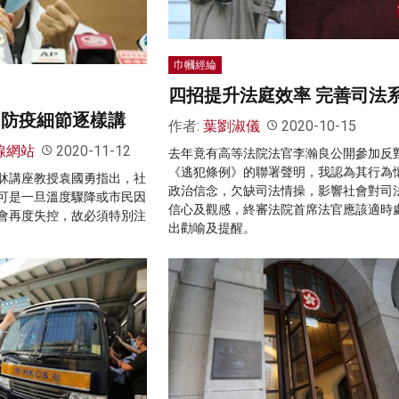
巾幗經綸
四招提升法庭效率 完善司法
 防疫細節逐樣講
作者:
葉劉淑儀
2020-10-15
線網站
2020-11-12
去年竟有高等法院法官李瀚良公開參加反
《逃犯條例》的聯署聲明，我認為其行為
牀講座教授袁國勇指出，社
政治信念，欠缺司法情操，影響社會對司
可是一旦溫度驟降或市民因
信心及觀感，終審法院首席法官應該適時
會再度失控，故必須特別注
出勸喻及提醒。