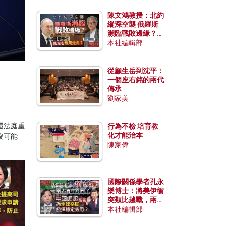
陳文鴻教授：北約
縱深空襲 俄羅斯
瀕臨戰敗邊緣？中
國零部件能左右戰
本社編輯部
局走向？
從顧生岳到沈平：
一個座右銘的兩代
傳承
劉家美
還法庭重
行為不檢 培育教
化才能治本
沒可能
陳家偉
國際關係學者孔永
樂博士：將美伊衝
突類比越戰，兩者
有何異同？中國崛
本社編輯部
起能否為全球格局