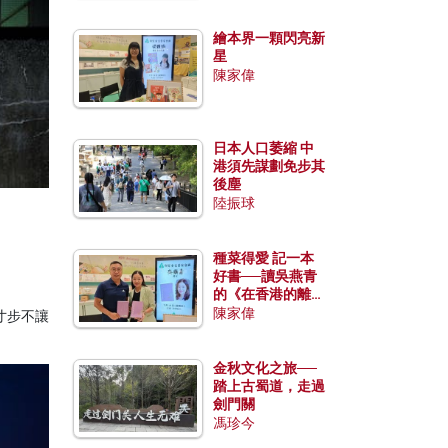
繪本界一顆閃亮新
星
陳家偉
日本人口萎縮 中
港須先謀劃免步其
後塵
陸振球
種菜得愛 記一本
好書──讀吳燕青
的《在香港的離島
種菜》
陳家偉
寸步不讓
金秋文化之旅──
踏上古蜀道，走過
劍門關
馮珍今