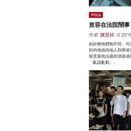
齊物論
豈容在法院鬧事
作者:
陳景祥
201
由於兩地體制不同，司
到內地或內地人到香港
留意當地法庭的清規戒
「亂說亂動」。