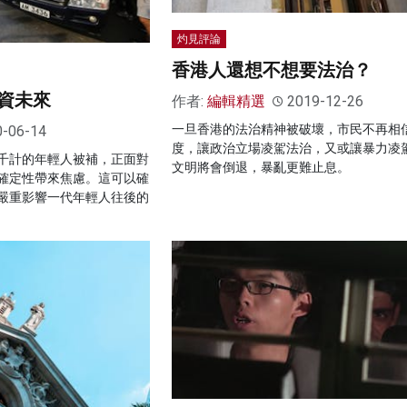
灼見評論
香港人還想不想要法治？
資未來
作者:
編輯精選
2019-12-26
一旦香港的法治精神被破壞，市民不再相
0-06-14
度，讓政治立場凌駕法治，又或讓暴力凌
千計的年輕人被補，正面對
文明將會倒退，暴亂更難止息。
確定性帶來焦慮。這可以確
嚴重影響一代年輕人往後的