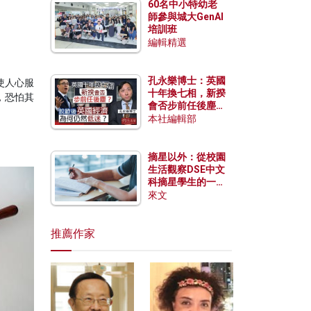
60名中小特幼老
師參與城大GenAI
培訓班
編輯精選
孔永樂博士：英國
使人心服
十年換七相，新揆
，恐怕其
會否步前任後塵？
脫歐後英國經濟為
本社編輯部
何仍然低迷？
摘星以外：從校園
生活觀察DSE中文
科摘星學生的一點
特質
來文
推薦作家