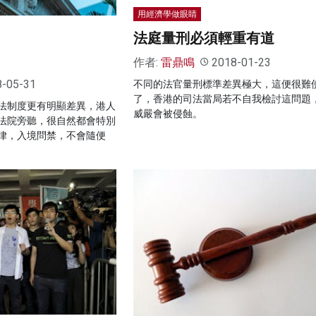
用經濟學做眼睛
法庭量刑必須輕重有道
作者:
雷鼎鳴
2018-01-23
8-05-31
不同的法官量刑標準差異極大，這便很難
了，香港的司法當局若不自我檢討這問題
法制度更有明顯差異，港人
威嚴會被侵蝕。
法院旁聽，很自然都會特別
律，入境問禁，不會隨便