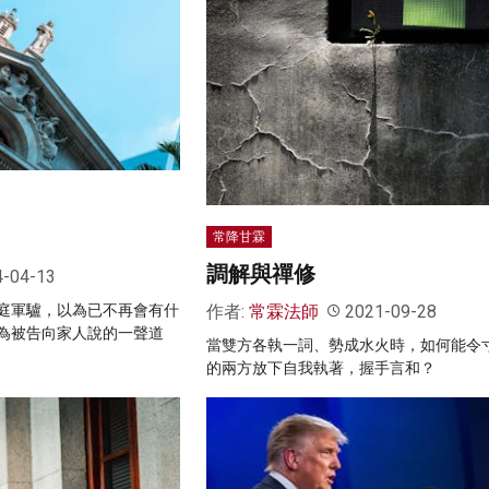
常降甘霖
調解與禪修
4-04-13
作者:
常霖法師
2021-09-28
庭軍驢，以為已不再會有什
為被告向家人說的一聲道
當雙方各執一詞、勢成水火時，如何能令
的兩方放下自我執著，握手言和？