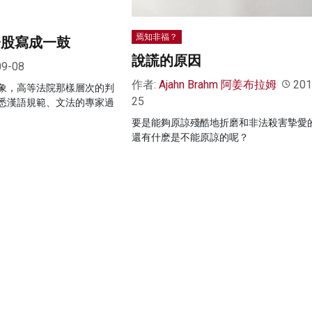
焉知非福？
一股寫成一鼓
說謊的原因
09-08
作者:
Ajahn Brahm 阿姜布拉姆
201
象，高等法院那樣層次的判
25
悉漢語規範、文法的專家過
要是能夠原諒殘酷地折磨和非法殺害摯愛
還有什麽是不能原諒的呢？