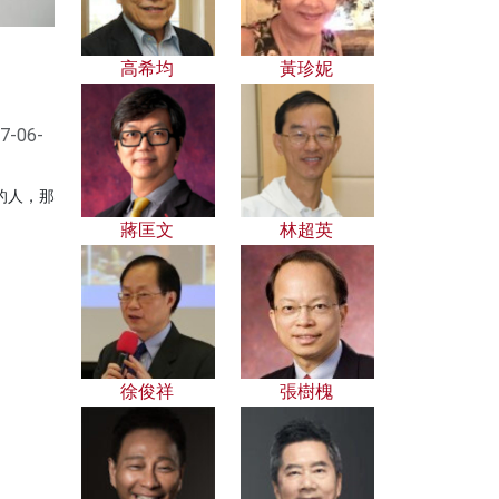
高希均
黃珍妮
7-06-
的人，那
蔣匡文
林超英
徐俊祥
張樹槐