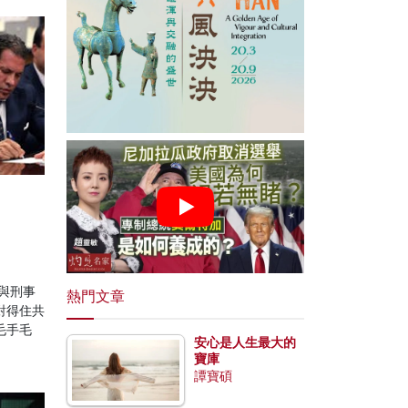
與刑事
熱門文章
對得住共
毛手毛
安心是人生最大的
寶庫
譚寶碩