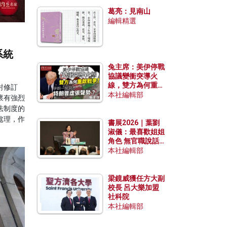
發揮穩定效用？
葛亮：見南山
編輯精選
系統
兔主席：美伊停戰
協議變衝突導火
線，雙方為何重啟
對修訂
戰爭？伊朗一早洞
本社編輯部
懷有強烈
悉特朗普虛張聲
法制度的
勢？
處理，作
書展2026｜葉劉
淑儀：最喜歡姐姐
角色 無官職說話
包袱少
本社編輯部
梁鏡威獲任方大副
校長 呂大樂加盟
社科院
本社編輯部