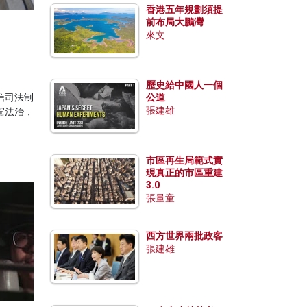
香港五年規劃須提
前布局大鵬灣
來文
歷史給中國人一個
信司法制
公道
張建雄
駕法治，
市區再生局範式實
現真正的市區重建
3.0
張量童
西方世界兩批政客
張建雄