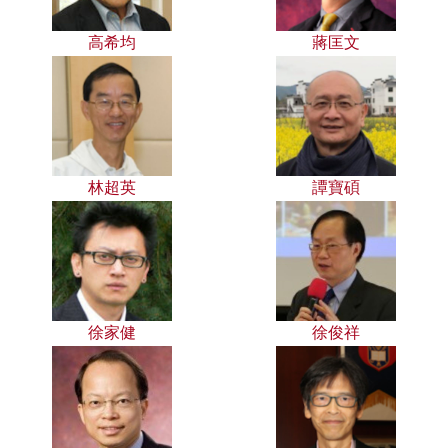
高希均
蔣匡文
林超英
譚寶碩
徐家健
徐俊祥