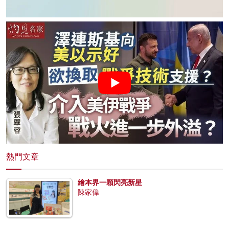
熱門文章
繪本界一顆閃亮新星
陳家偉