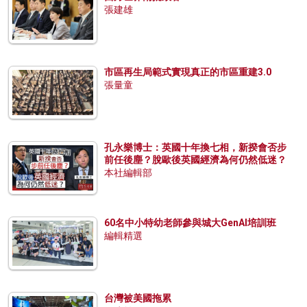
張建雄
市區再生局範式實現真正的市區重建3.0
張量童
孔永樂博士：英國十年換七相，新揆會否步
前任後塵？脫歐後英國經濟為何仍然低迷？
本社編輯部
60名中小特幼老師參與城大GenAI培訓班
編輯精選
台灣被美國拖累