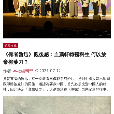
灼見文化
《何者魯迅》觀後感：血薦軒轅醫科生 何以放
棄柳葉刀？
作者:
本社編輯部
2021-07-12
負笈東瀛的魯迅，有一次觀看日俄戰爭幻燈片，見到中國人麻木地圍
觀即將被處決的同胞，遂認為要救中國，首先必須改變中國人的精
神，因此決定「棄醫從文」，這是魯迅在《吶喊》自序記述的往事。