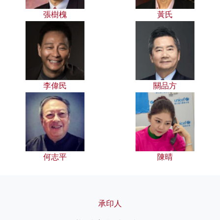
張樹槐
黃氏
李偉民
關品方
何志平
陳晴
承印人