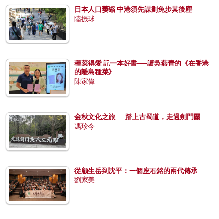
日本人口萎縮 中港須先謀劃免步其後塵
陸振球
種菜得愛 記一本好書──讀吳燕青的《在香港
的離島種菜》
陳家偉
金秋文化之旅──踏上古蜀道，走過劍門關
馮珍今
從顧生岳到沈平：一個座右銘的兩代傳承
劉家美