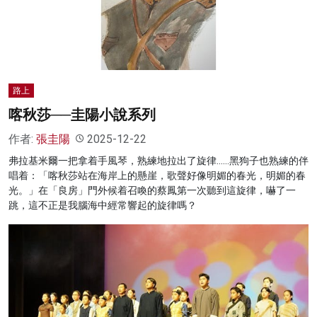
名家榜
灼見活動
關於我們
路上
喀秋莎──圭陽小說系列
作者:
張圭陽
2025-12-22
弗拉基米爾一把拿着手風琴，熟練地拉出了旋律……黑狗子也熟練的伴
唱着：「喀秋莎站在海岸上的懸崖，歌聲好像明媚的春光，明媚的春
光。」在「良房」門外候着召喚的蔡鳳第一次聽到這旋律，嚇了一
跳，這不正是我腦海中經常響起的旋律嗎？