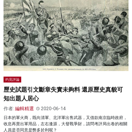
灼見評論
歷史試題引文斷章失實未夠料 還原歷史真貌可
知出題人居心
作者:
編輯精選
2020-06-14
日本的軍火商，既向清軍、北洋軍出售武器，又借款南京臨時政府，
收息再賣出軍用品，左右逢源，大發戰爭財，請問考評局出卷的相關
人員是否同意是弊多於利呢？