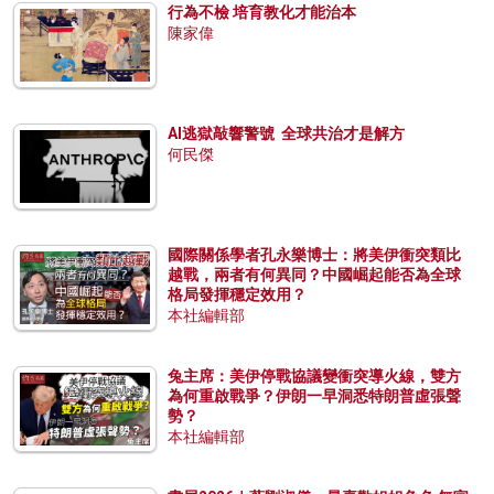
行為不檢 培育教化才能治本
陳家偉
AI逃獄敲響警號 全球共治才是解方
何民傑
國際關係學者孔永樂博士：將美伊衝突類比
越戰，兩者有何異同？中國崛起能否為全球
格局發揮穩定效用？
本社編輯部
兔主席：美伊停戰協議變衝突導火線，雙方
為何重啟戰爭？伊朗一早洞悉特朗普虛張聲
勢？
本社編輯部