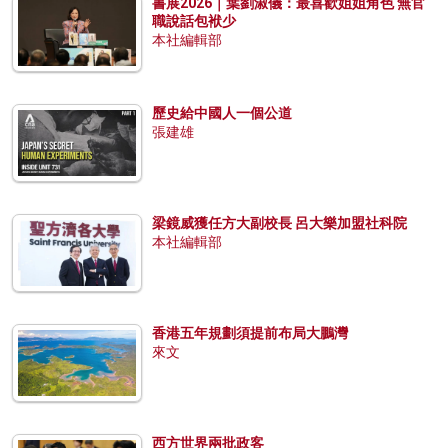
書展2026｜葉劉淑儀：最喜歡姐姐角色 無官
職說話包袱少
本社編輯部
歷史給中國人一個公道
張建雄
梁鏡威獲任方大副校長 呂大樂加盟社科院
本社編輯部
香港五年規劃須提前布局大鵬灣
來文
西方世界兩批政客