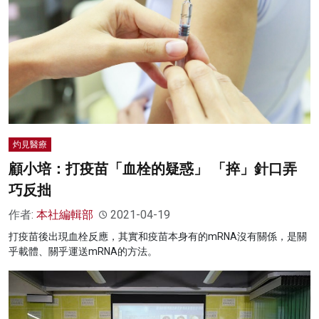
灼見醫療
顧小培：打疫苗「血栓的疑惑」 「捽」針口弄
巧反拙
作者:
本社編輯部
2021-04-19
打疫苗後出現血栓反應，其實和疫苗本身有的mRNA沒有關係，是關
乎載體、關乎運送mRNA的方法。