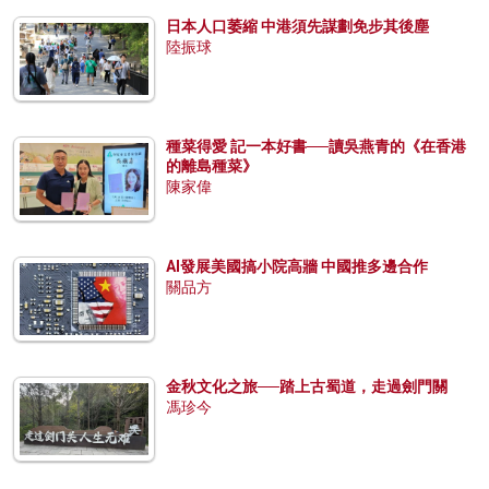
日本人口萎縮 中港須先謀劃免步其後塵
陸振球
種菜得愛 記一本好書──讀吳燕青的《在香港
的離島種菜》
陳家偉
AI發展美國搞小院高牆 中國推多邊合作
關品方
金秋文化之旅──踏上古蜀道，走過劍門關
馮珍今