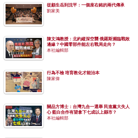
從顧生岳到沈平：一個座右銘的兩代傳承
劉家美
陳文鴻教授：北約縱深空襲 俄羅斯瀕臨戰敗
邊緣？中國零部件能左右戰局走向？
本社編輯部
行為不檢 培育教化才能治本
陳家偉
關品方博士：台灣九合一選舉 民進黨大失人
心 藍白合作有望拿下七成以上縣市？
本社編輯部