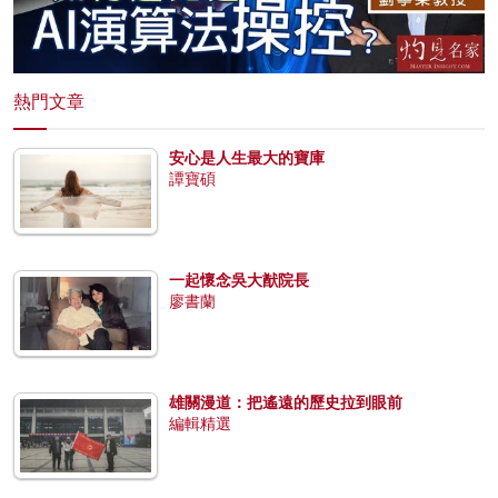
熱門文章
安心是人生最大的寶庫
譚寶碩
一起懷念吳大猷院長
廖書蘭
雄關漫道：把遙遠的歷史拉到眼前
編輯精選