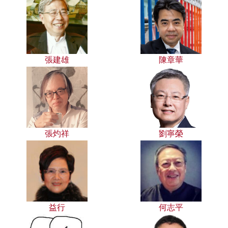
張建雄
陳章華
張灼祥
劉寧榮
益行
何志平