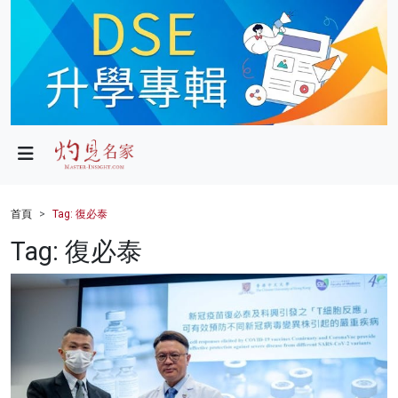
政局
教育
文化
財經
首頁
Tag: 復必泰
生活
Tag: 復必泰
健康
商業
科技
影片