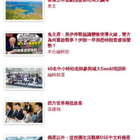
來文
兔主席：美伊停戰協議變衝突導火線，雙方
為何重啟戰爭？伊朗一早洞悉特朗普虛張聲
勢？
本社編輯部
60名中小特幼老師參與城大GenAI培訓班
編輯精選
西方世界兩批政客
張建雄
摘星以外：從校園生活觀察DSE中文科摘星