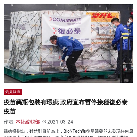
灼見報道
疫苗藥瓶包裝有瑕疵 政府宣布暫停接種復必泰
疫苗
作者:
本社編輯部
2021-03-24
聶德權指出，雖然到目前為止，BioNTech和復星醫藥並未發現任何原