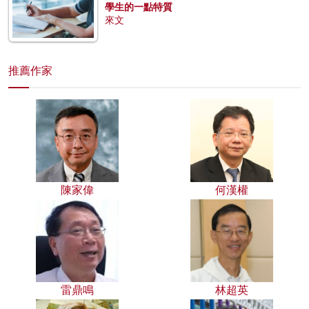
學生的一點特質
來文
推薦作家
陳家偉
何漢權
雷鼎鳴
林超英