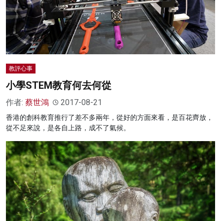
教評心事
小學STEM教育何去何從
作者:
蔡世鴻
2017-08-21
香港的創科教育推行了差不多兩年，從好的方面來看，是百花齊放，
從不足來說，是各自上路，成不了氣候。