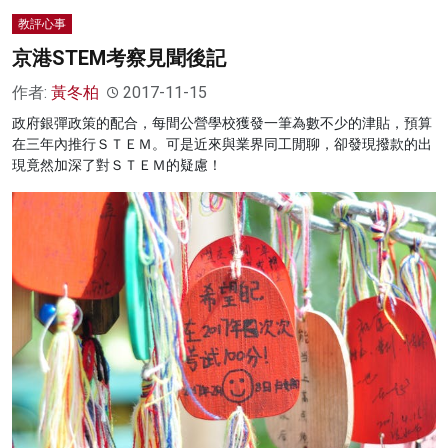
教評心事
京港STEM考察見聞後記
作者:
黃冬柏
2017-11-15
政府銀彈政策的配合，每間公營學校獲發一筆為數不少的津貼，預算
在三年內推行ＳＴＥＭ。可是近來與業界同工閒聊，卻發現撥款的出
現竟然加深了對ＳＴＥＭ的疑慮！