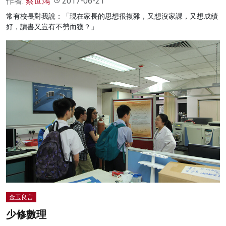
作者:
蔡世鴻
2017-06-21
常有校長對我說：「現在家長的思想很複雜，又想沒家課，又想成績
好，讀書又豈有不勞而獲？」
金玉良言
少修數理