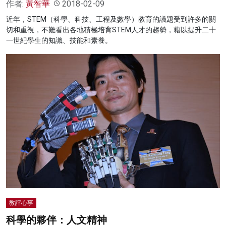
作者:
黃智華
2018-02-09
近年，STEM（科學、科技、工程及數學）教育的議題受到許多的關
切和重視，不難看出各地積極培育STEM人才的趨勢，藉以提升二十
一世紀學生的知識、技能和素養。
教評心事
科學的夥伴：人文精神