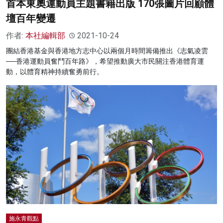
首本東奧運動員主題書籍出版 170張圖片回顧體
壇百年變遷
作者:
本社編輯部
2021-10-24
團結香港基金與香港地方志中心以兩個月時間籌備推出《志氣凌雲
──香港運動員奮鬥百年路》，希望推動廣大市民關注香港體育運
動，以體育精神持續奮勇前行。
施永青觀點