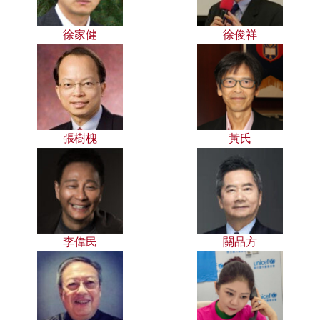
徐家健
徐俊祥
張樹槐
黃氏
李偉民
關品方