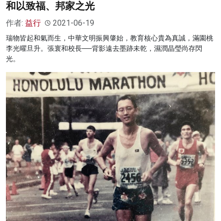
和以致福、邦家之光
作者:
益行
2021-06-19
瑞物皆起和氣而生，中華文明振興肇始，教育核心貴為真誠，滿園桃
李光曜旦升。張寰和校長──背影遠去墨跡未乾，濕潤晶瑩尚存閃
光。