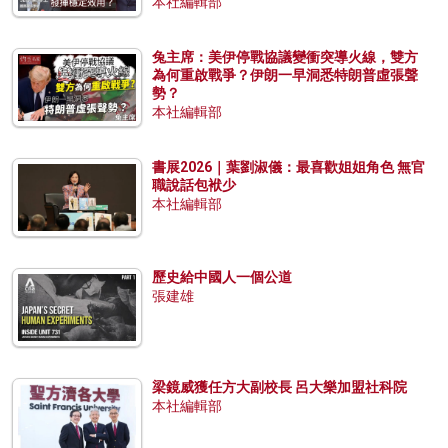
本社編輯部
兔主席：美伊停戰協議變衝突導火線，雙方
為何重啟戰爭？伊朗一早洞悉特朗普虛張聲
勢？
本社編輯部
書展2026｜葉劉淑儀：最喜歡姐姐角色 無官
職說話包袱少
本社編輯部
歷史給中國人一個公道
張建雄
梁鏡威獲任方大副校長 呂大樂加盟社科院
本社編輯部