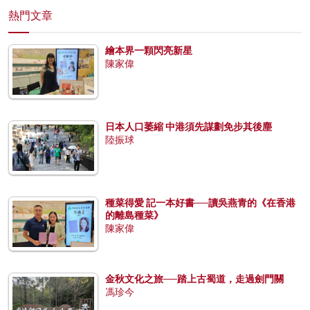
熱門文章
繪本界一顆閃亮新星
陳家偉
日本人口萎縮 中港須先謀劃免步其後塵
陸振球
種菜得愛 記一本好書──讀吳燕青的《在香港
的離島種菜》
陳家偉
金秋文化之旅──踏上古蜀道，走過劍門關
馮珍今