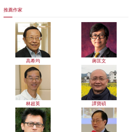
推薦作家
高希均
蔣匡文
林超英
譚寶碩