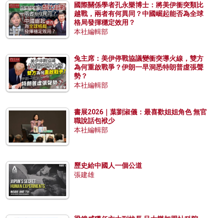
國際關係學者孔永樂博士：將美伊衝突類比
越戰，兩者有何異同？中國崛起能否為全球
格局發揮穩定效用？
本社編輯部
兔主席：美伊停戰協議變衝突導火線，雙方
為何重啟戰爭？伊朗一早洞悉特朗普虛張聲
勢？
本社編輯部
書展2026｜葉劉淑儀：最喜歡姐姐角色 無官
職說話包袱少
本社編輯部
歷史給中國人一個公道
張建雄