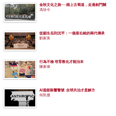
金秋文化之旅──踏上古蜀道，走過劍門關
馮珍今
從顧生岳到沈平：一個座右銘的兩代傳承
劉家美
行為不檢 培育教化才能治本
陳家偉
AI逃獄敲響警號 全球共治才是解方
何民傑