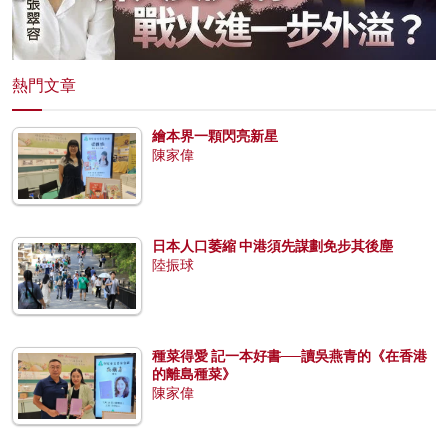
熱門文章
繪本界一顆閃亮新星
陳家偉
日本人口萎縮 中港須先謀劃免步其後塵
陸振球
種菜得愛 記一本好書──讀吳燕青的《在香港
的離島種菜》
陳家偉