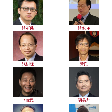
徐家健
徐俊祥
張樹槐
黃氏
李偉民
關品方