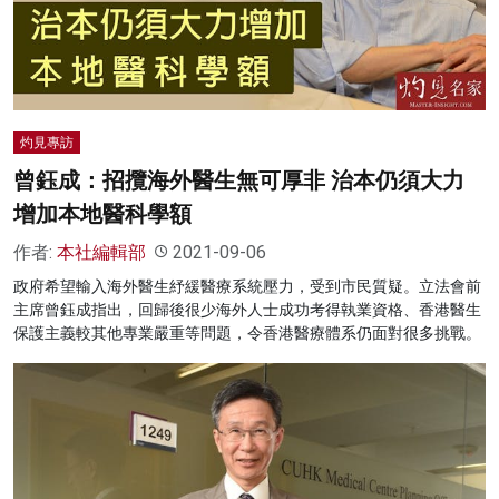
名家榜
灼見活動
關於我們
灼見專訪
曾鈺成：招攬海外醫生無可厚非 治本仍須大力
增加本地醫科學額
作者:
本社編輯部
2021-09-06
政府希望輸入海外醫生紓緩醫療系統壓力，受到市民質疑。立法會前
主席曾鈺成指出，回歸後很少海外人士成功考得執業資格、香港醫生
保護主義較其他專業嚴重等問題，令香港醫療體系仍面對很多挑戰。