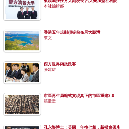
梁鏡威獲任方大副校長 呂大樂加盟社科院
本社編輯部
香港五年規劃須提前布局大鵬灣
來文
西方世界兩批政客
張建雄
市區再生局範式實現真正的市區重建3.0
張量童
孔永樂博士：英國十年換七相，新揆會否步