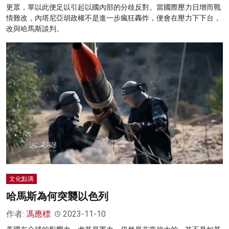
更眾，單以此便足以引起以國內部的分歧反對。當國際壓力日增而戰
情難改，內塔尼亞胡政權不是進一步瘋狂轟炸，便會在壓力下下台，
改與哈馬斯談判。
文化點滴
哈馬斯為何突襲以色列
作者:
馮應標
2023-11-10