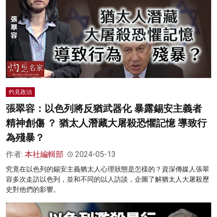
灼見政治
張翠容：以色列將反猶武器化 暴露錫安主義者
精神創傷 ？ 猶太人潛藏大屠殺恐懼記憶 導致行
為殘暴？
作者:
本社編輯部
2024-05-13
究竟在以色列的錫安主義猶太人心理狀態是怎樣的？資深傳媒人張翠
容多次走訪以色列，並和不同的以人訪談，企圖了解猶太人大屠殺歷
史對他們的影響。