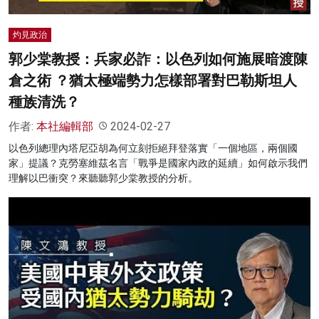
灼見政治
郭少棠教授：兵家必詐：以色列如何施展暗渡陳
倉之術 ？猶太極端勢力怎樣部署對巴勒斯坦人
種族清洗？
作者:
本社編輯部
2024-02-27
以色列總理內塔尼亞胡為何立刻拒絕拜登落實「一個地區，兩個國
家」提議？克勞塞維茲名言「戰爭是國家內政的延續」如何啟示我們
理解以巴衝突？來聽聽郭少棠教授的分析。