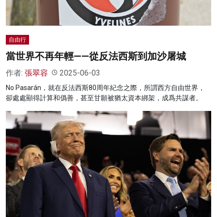
自由行
當世界不再年輕——從反法西斯到加沙屠城
作者:
張翠容
2025-06-03
No Pasarán，就在反法西斯80周年紀念之際，所謂西方自由世界，
卻處處顯得計算和僞善，甚至甘願被猶太資本綁架，成爲共謀者。