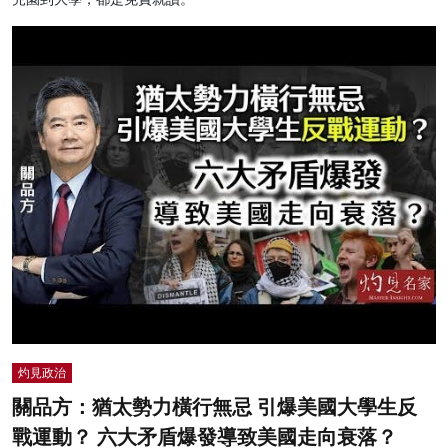
灼見政治
關品方：猶太勢力橫行無忌 引爆美國大學生反
戰運動？ 六大矛盾爆發導致美國走向衰落？