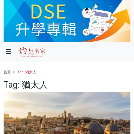
政局
教育
文化
財經
首頁
Tag: 猶太人
生活
Tag: 猶太人
健康
商業
科技
影片