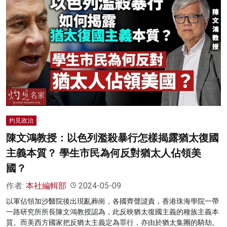
灼見政治
陳文鴻教授：以色列濫殺暴行怎樣揭露猶太復國
主義本質？ 學生市民為何反對猶太人佔領美
國？
作者:
本社編輯部
2024-05-09
以軍佔領加沙醫院後出現亂葬崗，各國齊聲譴責，香港珠海學院一帶
一路研究所所長陳文鴻教授認為，此反映猶太復國主義的種族主義本
質。而美西方國家把反猶太主義定為罪行，亦由於猶太集團的騎劫。