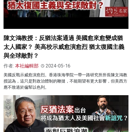
陳文鴻教授：反猶法案通過 美國愈來愈變成猶
太人國家？ 美高校示威愈演愈烈 猶太復國主義
與全球敵對？
作者:
本社編輯部
2024-05-16
美國反戰示威愈演愈烈。香港珠海學院一帶一路研究所所長陳文鴻教
授認為，這只是對政治體制的鞭撻，不能期望有更大影響，但美西方
應不致過於偏幫以色列。