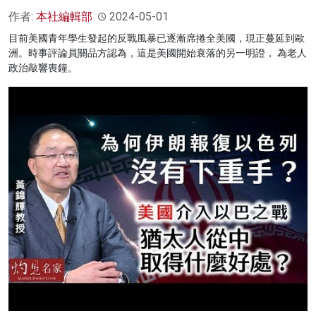
作者:
本社編輯部
2024-05-01
目前美國青年學生發起的反戰風暴已逐漸席捲全美國，現正蔓延到歐
洲。時事評論員關品方認為，這是美國開始衰落的另一明證， 為老人
政治敲響喪鐘。