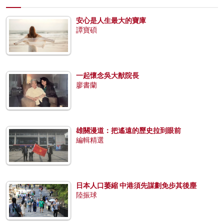
安心是人生最大的寶庫
譚寶碩
一起懷念吳大猷院長
廖書蘭
雄關漫道：把遙遠的歷史拉到眼前
編輯精選
日本人口萎縮 中港須先謀劃免步其後塵
陸振球