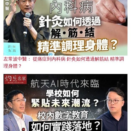
左常波中醫： 從痛症到內科病 針灸如何透過解筋結 精準調
理身體？