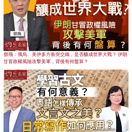
鄧飛：俄烏、美伊多方衝突交織，是否釀成世界大戰？ 伊朗
甘冒政權風險攻擊美軍，背後有何盤算？