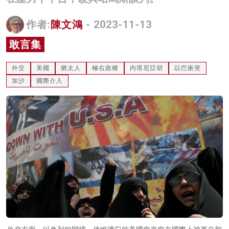
名家榜
作者:
陳文鴻
- 2023-11-13
灼見活動
敢言集
關於我們
外交
美國
猶太人
極右政權
內塔尼亞胡
以巴衝突
加沙
國際介入