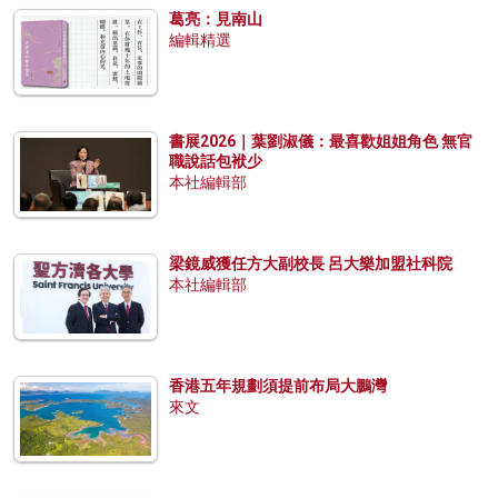
葛亮：見南山
編輯精選
書展2026｜葉劉淑儀：最喜歡姐姐角色 無官
職說話包袱少
本社編輯部
梁鏡威獲任方大副校長 呂大樂加盟社科院
本社編輯部
香港五年規劃須提前布局大鵬灣
來文