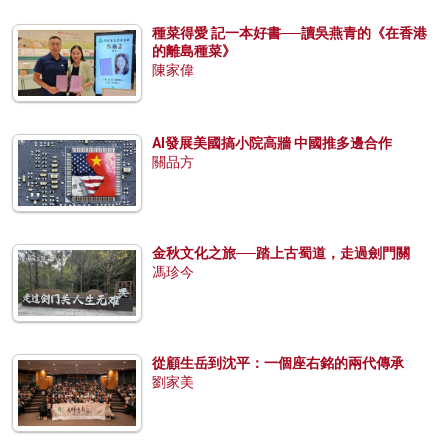
種菜得愛 記一本好書──讀吳燕青的《在香港
的離島種菜》
陳家偉
AI發展美國搞小院高牆 中國推多邊合作
關品方
金秋文化之旅──踏上古蜀道，走過劍門關
馮珍今
從顧生岳到沈平：一個座右銘的兩代傳承
劉家美