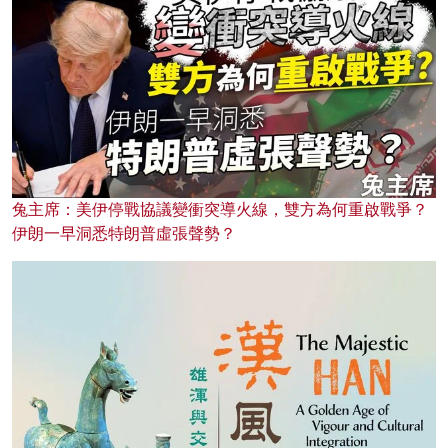
兔主席：美伊停戰協議變衝突導火線，雙方為何重啟戰爭？
伊朗一早洞悉特朗普虛張聲勢？