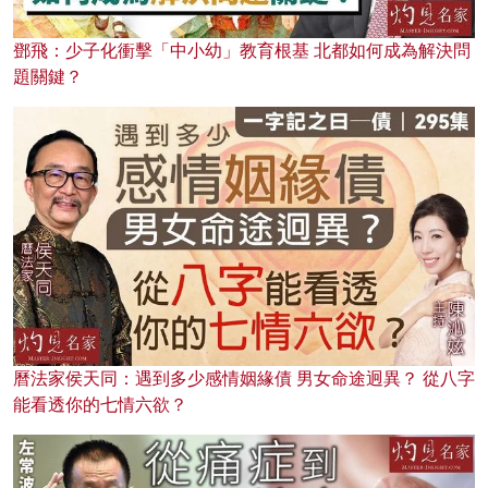
鄧飛：少子化衝擊「中小幼」教育根基 北都如何成為解決問
題關鍵？
曆法家侯天同：遇到多少感情姻緣債 男女命途迥異？ 從八字
能看透你的七情六欲？