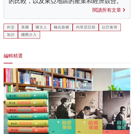
的比較，以及東亞地區的產業和經濟競合。
閱讀所有文章
外交
美國
猶太人
極右政權
內塔尼亞胡
以巴衝突
加沙
國際介入
編輯精選