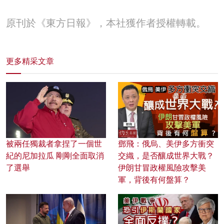
原刊於《東方日報》，本社獲作者授權轉載。
更多精采文章
被兩任獨裁者拿捏了一個世
鄧飛：俄烏、美伊多方衝突
紀的尼加拉瓜 剛剛全面取消
交織，是否釀成世界大戰？
了選舉
伊朗甘冒政權風險攻擊美
軍，背後有何盤算？