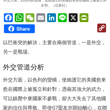
外交方面，以色列的蠻橫，使維護它的美國愈來愈在國際上被孤立和
針對。（亞新社）
Facebook
WhatsApp
WeChat
Email
LinkedIn
Line
X
PrintFriendl
C
Share
Li
以巴衝突的解決，主要在兩個管道，一是外交，
另一是戰場。
外交管道分析
外交方面，以色列的蠻橫，使維護它的美國愈來
愈在國際上被孤立和針對；憑藉其強大的武力，
可以鎮壓中東國家不參戰，卻大大失去了其他國
家的信任與尊敬。即使G7盟友亦開始離心，在聯