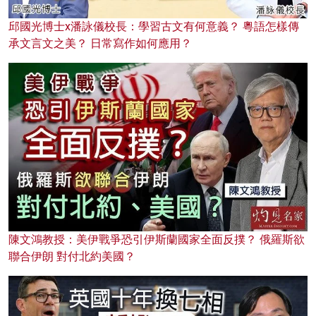
邱國光博士x潘詠儀校長：學習古文有何意義？ 粵語怎樣傳
承文言文之美？ 日常寫作如何應用？
陳文鴻教授：美伊戰爭恐引伊斯蘭國家全面反撲？ 俄羅斯欲
聯合伊朗 對付北約美國？