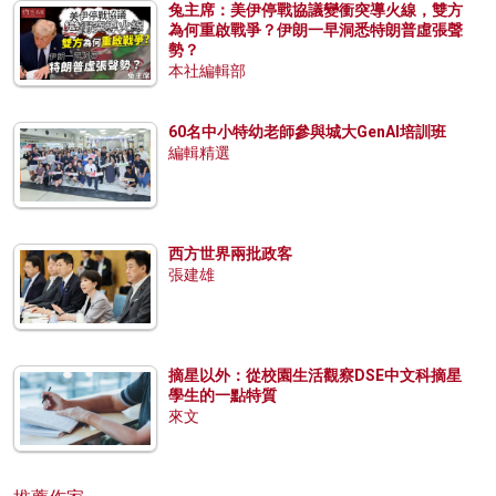
兔主席：美伊停戰協議變衝突導火線，雙方
為何重啟戰爭？伊朗一早洞悉特朗普虛張聲
勢？
本社編輯部
60名中小特幼老師參與城大GenAI培訓班
編輯精選
西方世界兩批政客
張建雄
摘星以外：從校園生活觀察DSE中文科摘星
學生的一點特質
來文