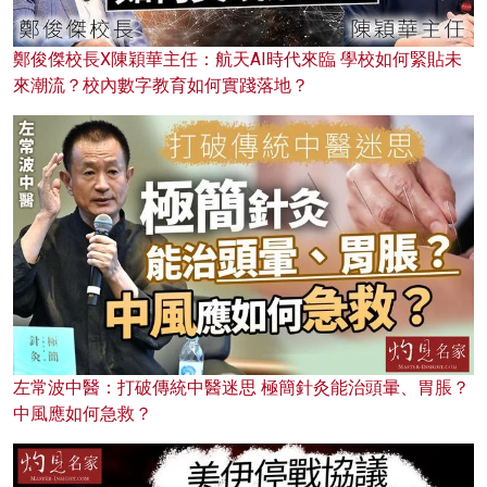
鄭俊傑校長X陳穎華主任：航天AI時代來臨 學校如何緊貼未
來潮流？校內數字教育如何實踐落地？
左常波中醫：打破傳統中醫迷思 極簡針灸能治頭暈、胃脹？
中風應如何急救？