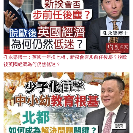
孔永樂博士：英國十年換七相，新揆會否步前任後塵？脫歐
後英國經濟為何仍然低迷？