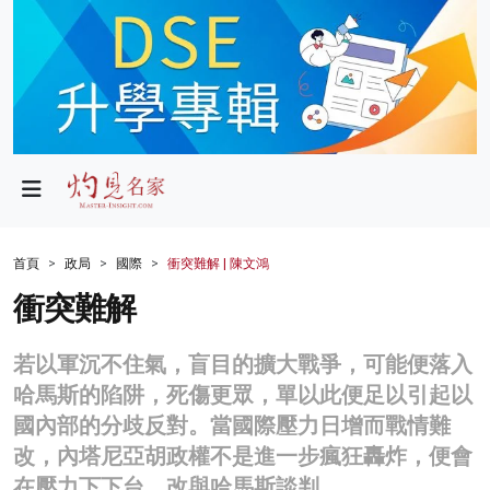
政局
教育
文化
財經
首頁
政局
國際
衝突難解 | 陳文鴻
生活
衝突難解
健康
若以軍沉不住氣，盲目的擴大戰爭，可能便落入
商業
哈馬斯的陷阱，死傷更眾，單以此便足以引起以
國內部的分歧反對。當國際壓力日增而戰情難
科技
改，內塔尼亞胡政權不是進一步瘋狂轟炸，便會
影片
在壓力下下台，改與哈馬斯談判。