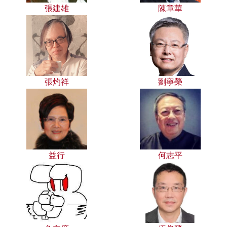
張建雄
陳章華
張灼祥
劉寧榮
益行
何志平