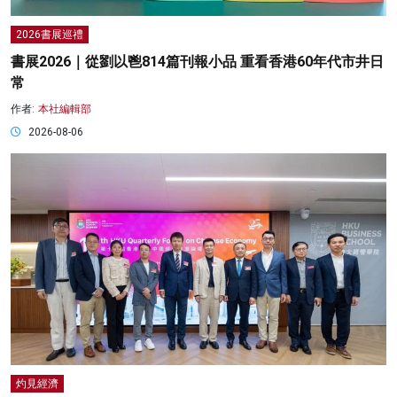
2026書展巡禮
書展2026｜從劉以鬯814篇刊報小品 重看香港60年代市井日
常
作者:
本社編輯部
2026-08-06
灼見經濟