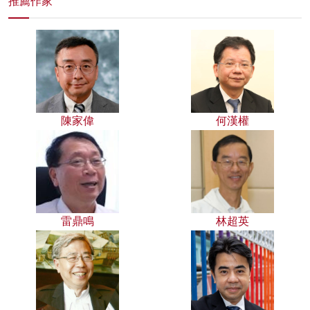
推薦作家
陳家偉
何漢權
雷鼎鳴
林超英