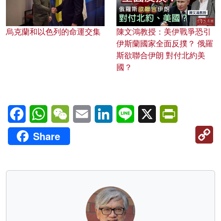
烏克蘭和以色列的命運交集
陳文鴻教授：美伊戰爭恐引
伊斯蘭國家全面反撲？ 俄羅
斯欲聯合伊朗 對付北約美
國？
Facebook
WhatsApp
WeChat
Email
LinkedIn
Line
X
PrintFriendl
C
Share
Li