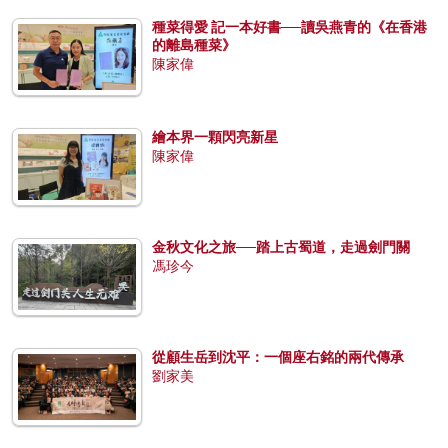
種菜得愛 記一本好書──讀吳燕青的《在香港
的離島種菜》
陳家偉
繪本界一顆閃亮新星
陳家偉
金秋文化之旅──踏上古蜀道，走過劍門關
馮珍今
從顧生岳到沈平：一個座右銘的兩代傳承
劉家美