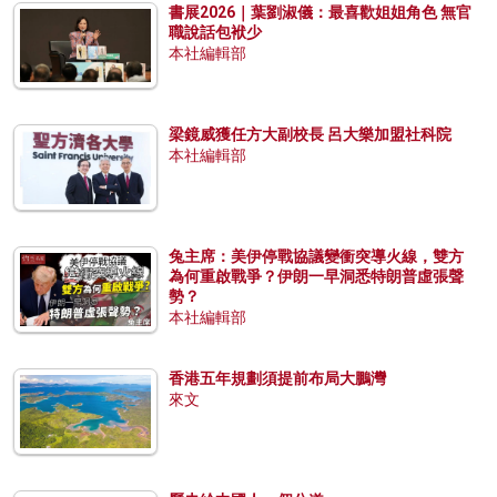
書展2026｜葉劉淑儀：最喜歡姐姐角色 無官
職說話包袱少
本社編輯部
梁鏡威獲任方大副校長 呂大樂加盟社科院
本社編輯部
兔主席：美伊停戰協議變衝突導火線，雙方
為何重啟戰爭？伊朗一早洞悉特朗普虛張聲
勢？
本社編輯部
香港五年規劃須提前布局大鵬灣
來文