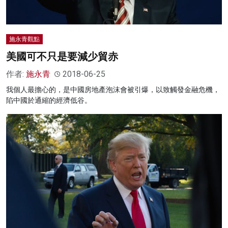
施永青觀點
美國可不只是要減少貿赤
作者:
施永青
2018-06-25
我個人最擔心的，是中國房地產泡沫會被引爆，以致觸發金融危機，
陷中國於通縮的經濟低谷。