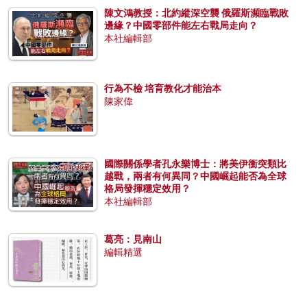
陳文鴻教授：北約縱深空襲 俄羅斯瀕臨戰敗
邊緣？中國零部件能左右戰局走向？
本社編輯部
行為不檢 培育教化才能治本
陳家偉
國際關係學者孔永樂博士：將美伊衝突類比
越戰，兩者有何異同？中國崛起能否為全球
格局發揮穩定效用？
本社編輯部
葛亮：見南山
編輯精選