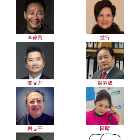
李偉民
益行
關品方
翁港成
何志平
陳晴