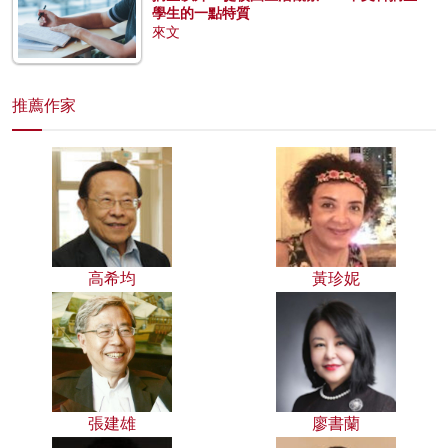
學生的一點特質
來文
推薦作家
高希均
黃珍妮
張建雄
廖書蘭