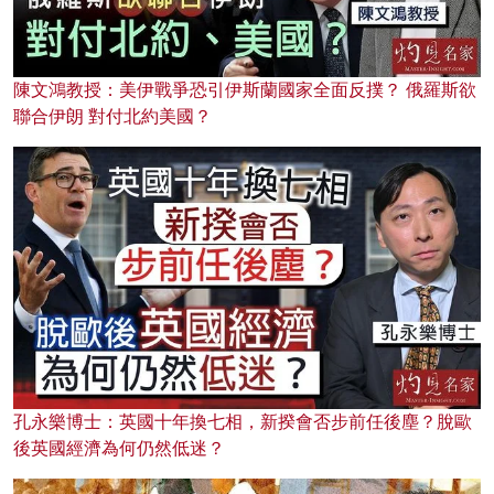
陳文鴻教授：美伊戰爭恐引伊斯蘭國家全面反撲？ 俄羅斯欲
聯合伊朗 對付北約美國？
孔永樂博士：英國十年換七相，新揆會否步前任後塵？脫歐
後英國經濟為何仍然低迷？