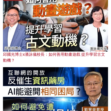
邱國光博士x潘詠儀校長：如何善用動畫遊戲 提升學習古文
動機？