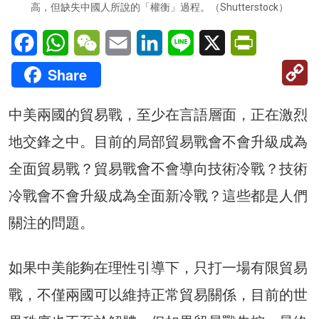
高，但缺失中國人所說的「權衡」過程。（Shutterstock）
Facebook
WhatsApp
WeChat
Email
LinkedIn
Line
X
PrintFriendl
C
Share
Li
中美兩國的貿易戰，至少在言語層面，正在激烈
地交鋒之中。目前的局部貿易戰會不會升級成為
全面貿易戰？貿易戰會不會導向技術冷戰？技術
冷戰會不會升級成為全面新冷戰？這些都是人們
關注的問題。
如果中美能夠在理性引導下，只打一場有限貿易
戰，不僅兩國可以維持正常貿易關係，目前的世