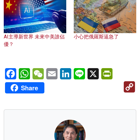
AI主導新世界 未來中美誰佔
小心把俄羅斯逼急了
優？
Facebook
WhatsApp
WeChat
Email
LinkedIn
Line
X
PrintFriendl
C
Share
Li