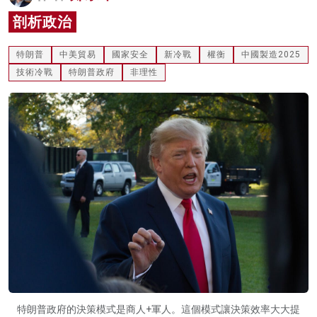
名家榜
剖析政治
灼見活動
特朗普
中美貿易
國家安全
新冷戰
權衡
中國製造2025
技術冷戰
特朗普政府
非理性
關於我們
特朗普政府的決策模式是商人+軍人。這個模式讓決策效率大大提