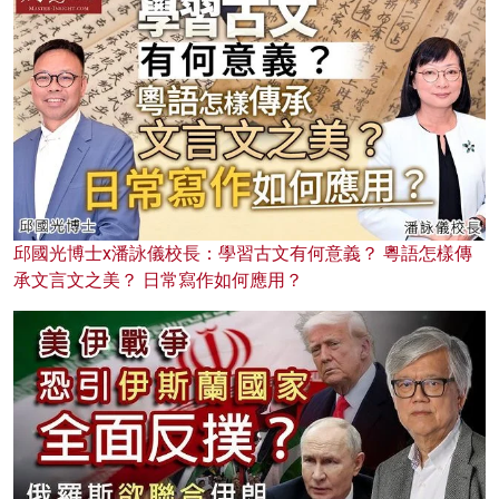
邱國光博士x潘詠儀校長：學習古文有何意義？ 粵語怎樣傳
承文言文之美？ 日常寫作如何應用？