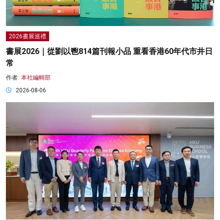
2026書展巡禮
書展2026｜從劉以鬯814篇刊報小品 重看香港60年代市井日
常
作者:
本社編輯部
2026-08-06