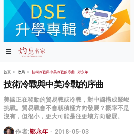
政局
教育
文化
財經
首頁
政局
技術冷戰與中美冷戰的序曲 | 鄭永年
生活
技術冷戰與中美冷戰的序曲
健康
美國正在發動的貿易戰或冷戰，對中國構成嚴峻
商業
挑戰。貿易戰會不會朝積極方向發展？概率不是
沒有，但很小，更大可能是往更壞方向發展。
科技
影片
作者:
鄭永年
- 2018-05-03