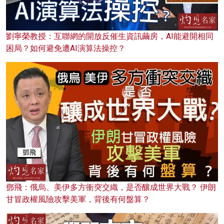
劉寧榮教授：互聯網的開放反催生資訊繭房，AI能避開相同
困局？如何避免遭AI演算法操控？
鄧飛：俄烏、美伊多方衝突交織，是否釀成世界大戰？ 伊朗
甘冒政權風險攻擊美軍，背後有何盤算？