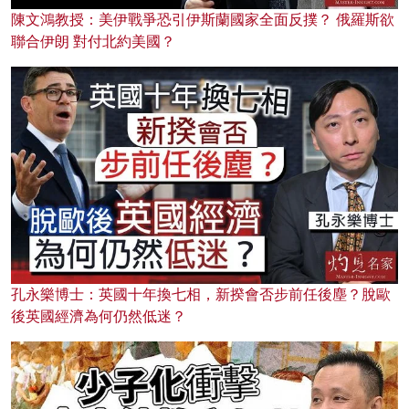
陳文鴻教授：美伊戰爭恐引伊斯蘭國家全面反撲？ 俄羅斯欲
聯合伊朗 對付北約美國？
孔永樂博士：英國十年換七相，新揆會否步前任後塵？脫歐
後英國經濟為何仍然低迷？