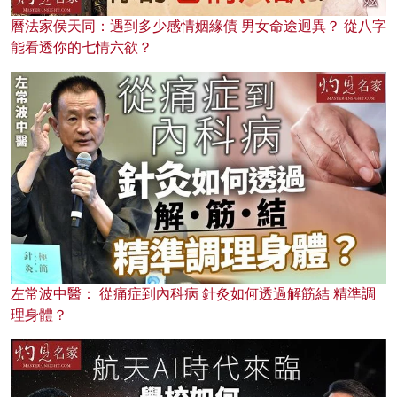
曆法家侯天同：遇到多少感情姻緣債 男女命途迥異？ 從八字
能看透你的七情六欲？
左常波中醫： 從痛症到內科病 針灸如何透過解筋結 精準調
理身體？