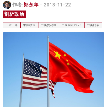
作者:
鄭永年
- 2018-11-22
名家榜
剖析政治
灼見活動
一帶一路
中國模式
中美貿易戰
中國製造2025
中美鬥爭
關於我們