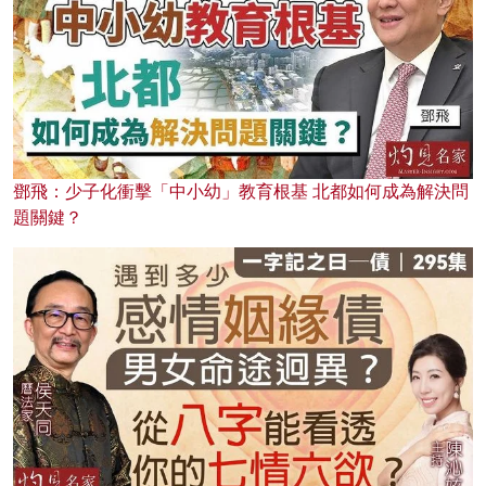
鄧飛：少子化衝擊「中小幼」教育根基 北都如何成為解決問
題關鍵？