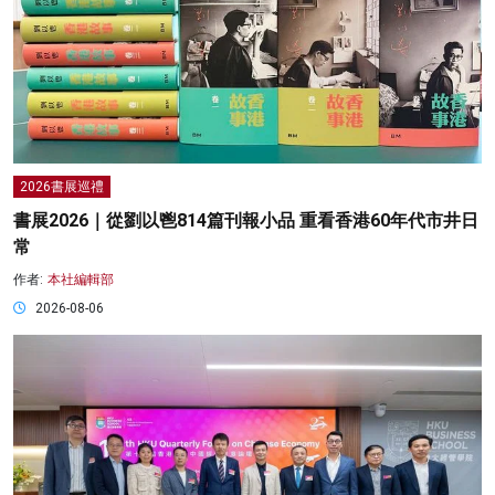
2026書展巡禮
書展2026｜從劉以鬯814篇刊報小品 重看香港60年代市井日
常
作者:
本社編輯部
2026-08-06