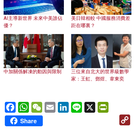
AI主導新世界 未來中美誰佔
美日韓相較 中國服務消費差
優？
距在哪裏？
中加關係解凍的動因與限制
三位來自北大的世界級數學
家：王虹、鄧煜、韋東奕
Facebook
WhatsApp
WeChat
Email
LinkedIn
Line
X
PrintFriendl
C
Share
Li