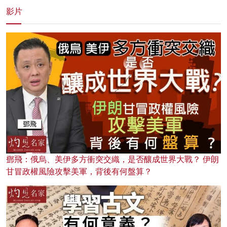
影片
鄧飛：俄烏、美伊多方衝突交織，是否釀成世界大戰？ 伊朗
甘冒政權風險攻擊美軍，背後有何盤算？