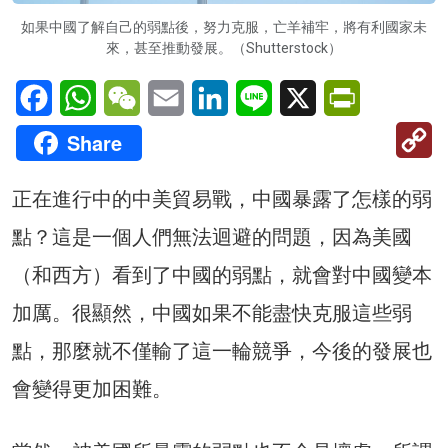
如果中國了解自己的弱點後，努力克服，亡羊補牢，將有利國家未
來，甚至推動發展。（Shutterstock）
Facebook
WhatsApp
WeChat
Email
LinkedIn
Line
X
PrintFriendl
C
Share
Li
正在進行中的中美貿易戰，中國暴露了怎樣的弱
點？這是一個人們無法迴避的問題，因為美國
（和西方）看到了中國的弱點，就會對中國變本
加厲。很顯然，中國如果不能盡快克服這些弱
點，那麼就不僅輸了這一輪競爭，今後的發展也
會變得更加困難。