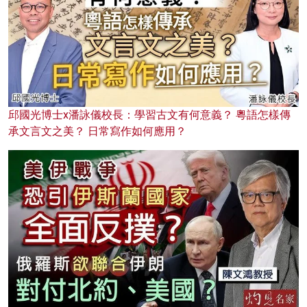
邱國光博士x潘詠儀校長：學習古文有何意義？ 粵語怎樣傳
承文言文之美？ 日常寫作如何應用？