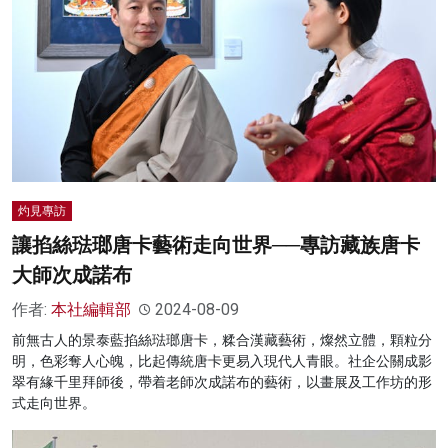
灼見專訪
讓掐絲琺瑯唐卡藝術走向世界──專訪藏族唐卡
大師次成諾布
作者:
本社編輯部
2024-08-09
前無古人的景泰藍掐絲琺瑯唐卡，糅合漢藏藝術，燦然立體，顆粒分
明，色彩奪人心魄，比起傳統唐卡更易入現代人青眼。社企公關成影
翠有緣千里拜師後，帶着老師次成諾布的藝術，以畫展及工作坊的形
式走向世界。