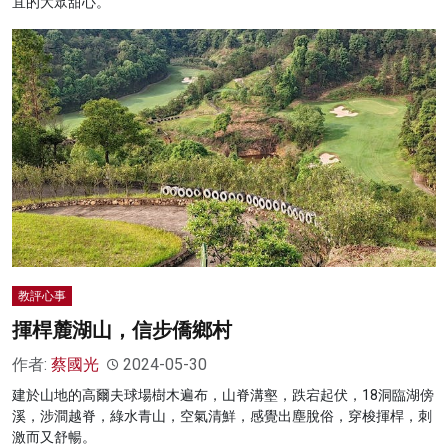
宜的大眾甜心。
教評心事
揮桿麓湖山，信步僑鄉村
作者:
蔡國光
2024-05-30
建於山地的高爾夫球場樹木遍布，山脊溝壑，跌宕起伏，18洞臨湖傍
溪，涉澗越脊，綠水青山，空氣清鮮，感覺出塵脫俗，穿梭揮桿，刺
激而又舒暢。