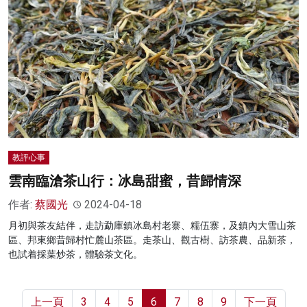
教評心事
雲南臨滄茶山行：冰島甜蜜，昔歸情深
作者:
蔡國光
2024-04-18
月初與茶友結伴，走訪勐庫鎮冰島村老寨、糯伍寨，及鎮內大雪山茶
區、邦東鄉昔歸村忙麓山茶區。走茶山、觀古樹、訪茶農、品新茶，
也試着採葉炒茶，體驗茶文化。
上一頁
3
4
5
6
7
8
9
下一頁