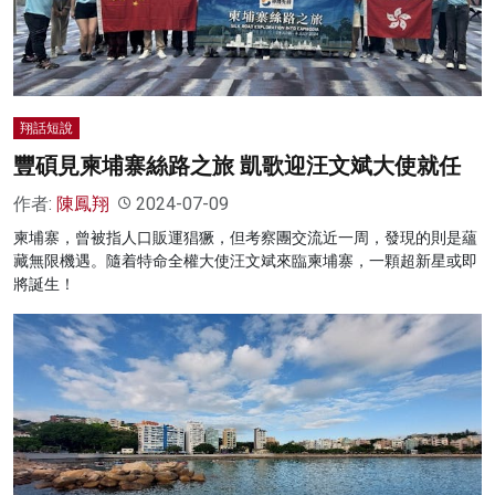
翔話短說
豐碩見柬埔寨絲路之旅 凱歌迎汪文斌大使就任
作者:
陳鳳翔
2024-07-09
柬埔寨，曾被指人口販運猖獗，但考察團交流近一周，發現的則是蘊
藏無限機遇。隨着特命全權大使汪文斌來臨柬埔寨，一顆超新星或即
將誕生！