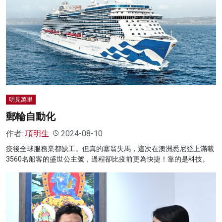
明見萬里
郵輪自動化
作者:
項明生
2024-08-10
疫後全球服務業都缺工。但真的塞翁失馬，這次在澳洲悉尼登上滿載
3560名船客的盛世公主號，過程卻比疫前更為快捷！靠的是科技。