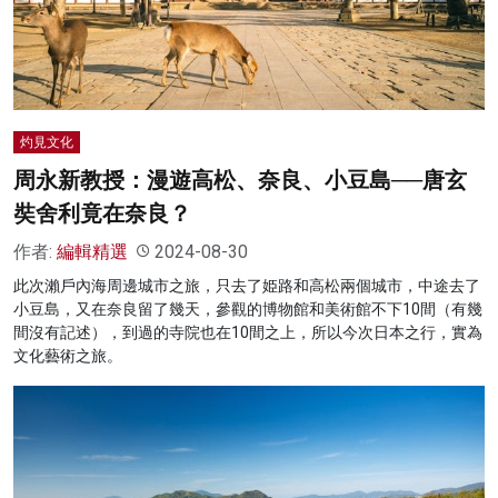
名家榜
灼見活動
關於我們
灼見文化
周永新教授：漫遊高松、奈良、小豆島──唐玄
奘舍利竟在奈良？
作者:
編輯精選
2024-08-30
此次瀨戶內海周邊城市之旅，只去了姫路和高松兩個城市，中途去了
小豆島，又在奈良留了幾天，參觀的博物館和美術館不下10間（有幾
間沒有記述），到過的寺院也在10間之上，所以今次日本之行，實為
文化藝術之旅。