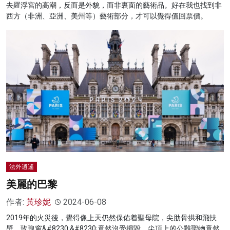
去羅浮宮的高潮，反而是外貌，而非裏面的藝術品。好在我也找到非
西方（非洲、亞洲、美州等）藝術部分，才可以覺得值回票價。
法外逍遙
美麗的巴黎
作者:
黃珍妮
2024-06-08
2019年的火災後，覺得像上天仍然保佑着聖母院，尖肋骨拱和飛扶
壁、玫瑰窗&#8230;&#8230;竟然沒受損毀，尖頂上的公雞聖物竟然