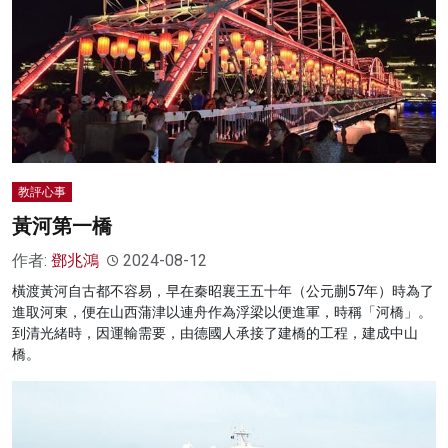
教評心事
黃河第一橋
作者:
鄧兆鴻
2024-08-12
橫渡黃河自古都不容易，早在秦昭襄王五十年（公元蒯57年）時為了
進取河東，便在山西蒲津以連舟作為浮梁以便進軍，時稱「河橋」。
到清光緒時，因運輸需要，由德國人承接了建橋的工程，建成中山
橋。