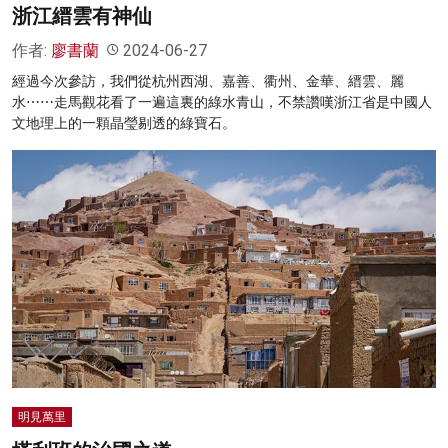
浙江縉雲有神仙
作者:
廖書蘭
2024-06-27
經過今次參訪，我們從杭州西湖、嘉善、衢州、金華、縉雲、麗
水⋯⋯走馬觀花看了一遍這裏的綠水青山，不禁讚嘆浙江省是中國人
文地理上的一顆晶瑩剔透的綠寶石。
明見萬里