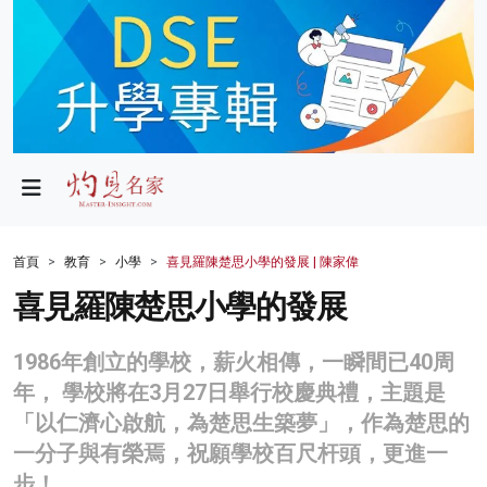
政局
教育
文化
財經
首頁
教育
小學
喜見羅陳楚思小學的發展 | 陳家偉
生活
喜見羅陳楚思小學的發展
健康
1986年創立的學校，薪火相傳，一瞬間已40周
商業
年， 學校將在3月27日舉行校慶典禮，主題是
「以仁濟心啟航，為楚思生築夢」，作為楚思的
科技
一分子與有榮焉，祝願學校百尺杆頭，更進一
影片
步！