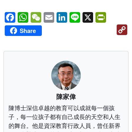
Facebook
WhatsApp
WeChat
Email
LinkedIn
Line
X
PrintFriendl
C
Share
Li
陳家偉
陳博士深信卓越的教育可以成就每一個孩
子，每一位孩子都有自己成長的天空和人生
的舞台。他是資深教育行政人員，曾任新界