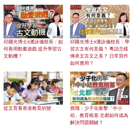
邱國光博士x潘詠儀校長：如
邱國光博士x潘詠儀校長：學
何善用動畫遊戲 提升學習古
習古文有何意義？ 粵語怎樣
文動機？
傳承文言文之美？ 日常寫作
如何應用？
從五育看香港教育的變
鄧飛：少子化衝擊「中小
幼」教育根基 北都如何成為
解決問題關鍵？