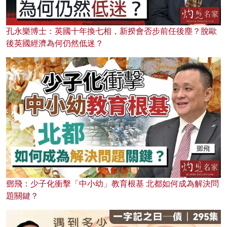
孔永樂博士：英國十年換七相，新揆會否步前任後塵？脫歐
後英國經濟為何仍然低迷？
鄧飛：少子化衝擊「中小幼」教育根基 北都如何成為解決問
題關鍵？