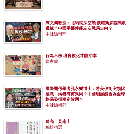
陳文鴻教授：北約縱深空襲 俄羅斯瀕臨戰敗
邊緣？中國零部件能左右戰局走向？
本社編輯部
行為不檢 培育教化才能治本
陳家偉
國際關係學者孔永樂博士：將美伊衝突類比
越戰，兩者有何異同？中國崛起能否為全球
格局發揮穩定效用？
本社編輯部
葛亮：見南山
編輯精選