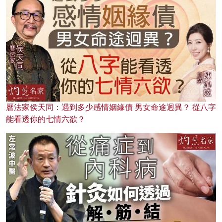
曆法家侯天同：遇到多少感情姻緣債 男女命途迥異？ 從八字
能看透你的七情六欲？