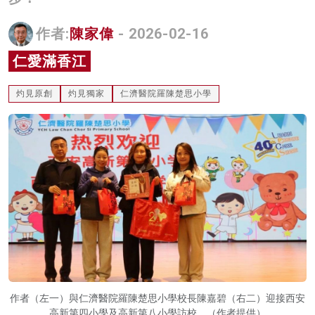
名家榜
作者:
陳家偉
- 2026-02-16
灼見活動
仁愛滿香江
關於我們
灼見原創
灼見獨家
仁濟醫院羅陳楚思小學
作者（左一）與仁濟醫院羅陳楚思小學校長陳嘉碧（右二）迎接西安
高新第四小學及高新第八小學訪校。（作者提供）