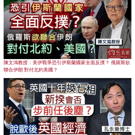
陳文鴻教授：美伊戰爭恐引伊斯蘭國家全面反撲？ 俄羅斯欲
聯合伊朗 對付北約美國？