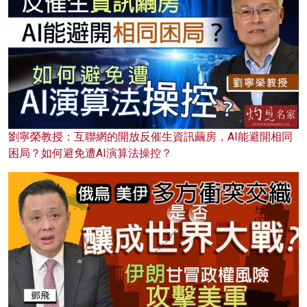
劉寧榮教授：互聯網的開放反催生資訊繭房，AI能避開相同
困局？如何避免遭AI演算法操控？