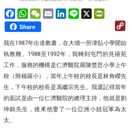
Facebook
WhatsApp
WeChat
Email
LinkedIn
Line
X
PrintFriendl
C
Share
Li
我在1987年出道教書，在大埔一所津貼小學開始
執教鞭。1988至1992年，我轉到屯門的兆禧苑
工作，服務的機構是仁濟醫院羅陳楚思小學上午
校（簡稱羅小），當年上午校的校長是林角嶸先
生，下午校的校長是馮繼宗先生。我還記得當年
的面試是由一位仁濟醫院的總理主持，他就是劉
坤銘先生，後來他娶了一位亞洲小姐冠軍為太
太。