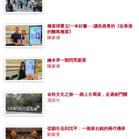
種菜得愛 記一本好書──讀吳燕青的《在香港
的離島種菜》
陳家偉
繪本界一顆閃亮新星
陳家偉
金秋文化之旅──踏上古蜀道，走過劍門關
馮珍今
從顧生岳到沈平：一個座右銘的兩代傳承
劉家美