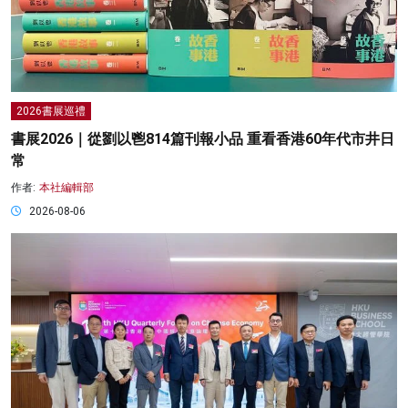
2026書展巡禮
書展2026｜從劉以鬯814篇刊報小品 重看香港60年代市井日
常
作者:
本社編輯部
2026-08-06