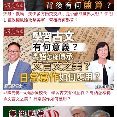
鄧飛：俄烏、美伊多方衝突交織，是否釀成世界大戰？ 伊朗
甘冒政權風險攻擊美軍，背後有何盤算？
邱國光博士x潘詠儀校長：學習古文有何意義？ 粵語怎樣傳
承文言文之美？ 日常寫作如何應用？