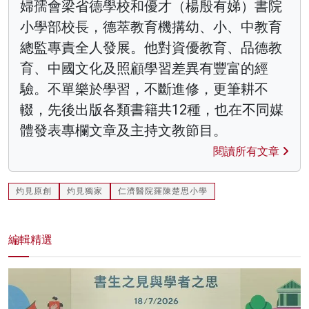
婦孺會梁省德學校和優才（楊殷有娣）書院
小學部校長，德萃教育機搆幼、小、中教育
總監專責全人發展。他對資優教育、品德教
育、中國文化及照顧學習差異有豐富的經
驗。不單樂於學習，不斷進修，更筆耕不
輟，先後出版各類書籍共12種，也在不同媒
體發表專欄文章及主持文教節目。
閱讀所有文章
灼見原創
灼見獨家
仁濟醫院羅陳楚思小學
編輯精選