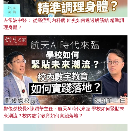
左常波中醫： 從痛症到內科病 針灸如何透過解筋結 精準調
理身體？
鄭俊傑校長X陳穎華主任：航天AI時代來臨 學校如何緊貼未
來潮流？校內數字教育如何實踐落地？