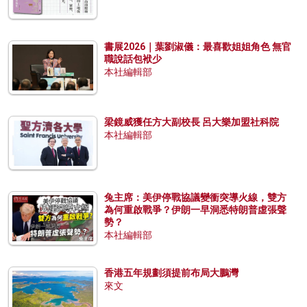
書展2026｜葉劉淑儀：最喜歡姐姐角色 無官
職說話包袱少
本社編輯部
梁鏡威獲任方大副校長 呂大樂加盟社科院
本社編輯部
兔主席：美伊停戰協議變衝突導火線，雙方
為何重啟戰爭？伊朗一早洞悉特朗普虛張聲
勢？
本社編輯部
香港五年規劃須提前布局大鵬灣
來文