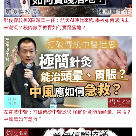
鄭俊傑校長X陳穎華主任：航天AI時代來臨 學校如何緊貼未
來潮流？校內數字教育如何實踐落地？
左常波中醫：打破傳統中醫迷思 極簡針灸能治頭暈、胃脹？
中風應如何急救？