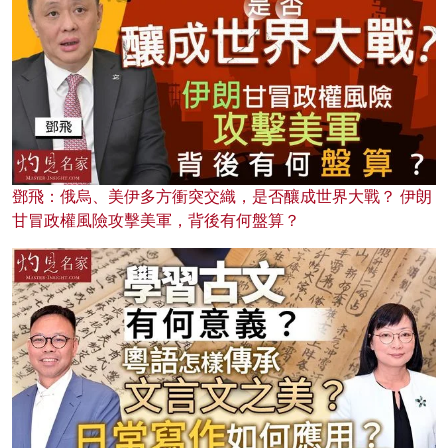
鄧飛：俄烏、美伊多方衝突交織，是否釀成世界大戰？ 伊朗
甘冒政權風險攻擊美軍，背後有何盤算？