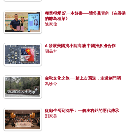
種菜得愛 記一本好書──讀吳燕青的《在香港
的離島種菜》
陳家偉
AI發展美國搞小院高牆 中國推多邊合作
關品方
金秋文化之旅──踏上古蜀道，走過劍門關
馮珍今
從顧生岳到沈平：一個座右銘的兩代傳承
劉家美