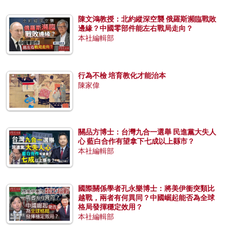
陳文鴻教授：北約縱深空襲 俄羅斯瀕臨戰敗
邊緣？中國零部件能左右戰局走向？
本社編輯部
行為不檢 培育教化才能治本
陳家偉
關品方博士：台灣九合一選舉 民進黨大失人
心 藍白合作有望拿下七成以上縣市？
本社編輯部
國際關係學者孔永樂博士：將美伊衝突類比
越戰，兩者有何異同？中國崛起能否為全球
格局發揮穩定效用？
本社編輯部