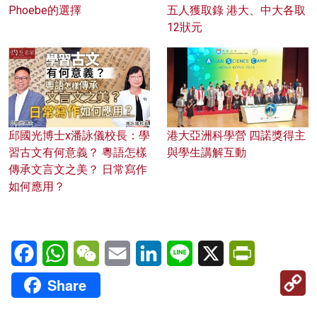
Phoebe的選擇
五人獲取錄 港大、中大各取
12狀元
邱國光博士x潘詠儀校長：學
港大亞洲科學營 四諾獎得主
習古文有何意義？ 粵語怎樣
與學生講解互動
傳承文言文之美？ 日常寫作
如何應用？
Facebook
WhatsApp
WeChat
Email
LinkedIn
Line
X
PrintFriendl
C
Share
Li