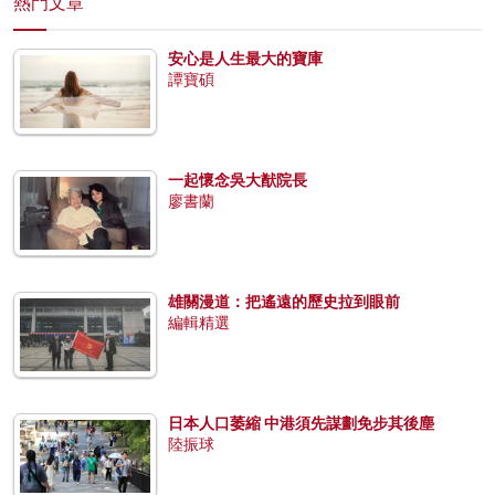
熱門文章
安心是人生最大的寶庫
譚寶碩
一起懷念吳大猷院長
廖書蘭
雄關漫道：把遙遠的歷史拉到眼前
編輯精選
日本人口萎縮 中港須先謀劃免步其後塵
陸振球