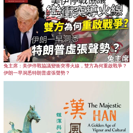
兔主席：美伊停戰協議變衝突導火線，雙方為何重啟戰爭？
伊朗一早洞悉特朗普虛張聲勢？