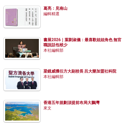
葛亮：見南山
編輯精選
書展2026｜葉劉淑儀：最喜歡姐姐角色 無官
職說話包袱少
本社編輯部
梁鏡威獲任方大副校長 呂大樂加盟社科院
本社編輯部
香港五年規劃須提前布局大鵬灣
來文