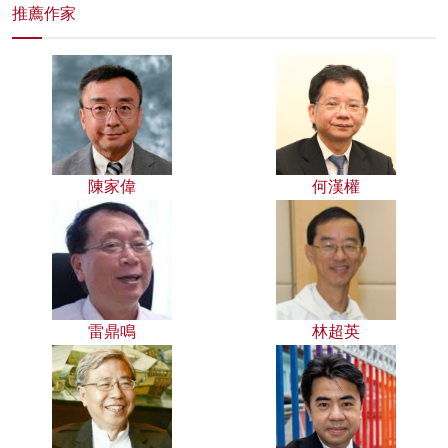
推薦作家
陳家偉
何漢權
雷鼎鳴
林超英