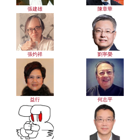
張建雄
陳章華
張灼祥
劉寧榮
益行
何志平