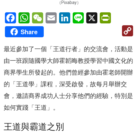
（Pixabay）
Facebook
WhatsApp
WeChat
Email
LinkedIn
Line
X
PrintFriendl
C
Share
Li
最近參加了一個「王道行者」的交流會，活動是
由一班跟隨國學大師霍韜晦教授學習中國文化的
商界學生所發起的。他們曾經參加由霍老師開辦
的「王道學」課程，深受啟發，故每月舉辦交
會，邀請商界成功人士分享他們的經驗，特別是
如何實踐「王道」。
王道與霸道之別