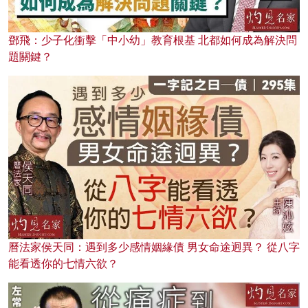
鄧飛：少子化衝擊「中小幼」教育根基 北都如何成為解決問
題關鍵？
曆法家侯天同：遇到多少感情姻緣債 男女命途迥異？ 從八字
能看透你的七情六欲？