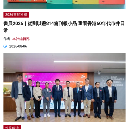
2026書展巡禮
書展2026｜從劉以鬯814篇刊報小品 重看香港60年代市井日
常
作者:
本社編輯部
2026-08-06
灼見經濟