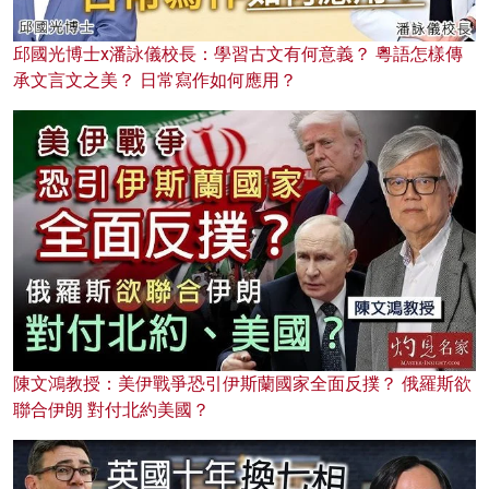
邱國光博士x潘詠儀校長：學習古文有何意義？ 粵語怎樣傳
承文言文之美？ 日常寫作如何應用？
陳文鴻教授：美伊戰爭恐引伊斯蘭國家全面反撲？ 俄羅斯欲
聯合伊朗 對付北約美國？