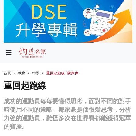
政局
教育
文化
財經
首頁
教育
中學
重回起跑線 | 陳家偉
生活
重回起跑線
健康
成功的運動員每每要懂得思考，面對不同的對手
商業
時使用不同的策略。鄭家豪是個很愛思考，分析
力強的運動員，難怪多次在世界賽都能獲得冠軍
科技
的寶座。
影片