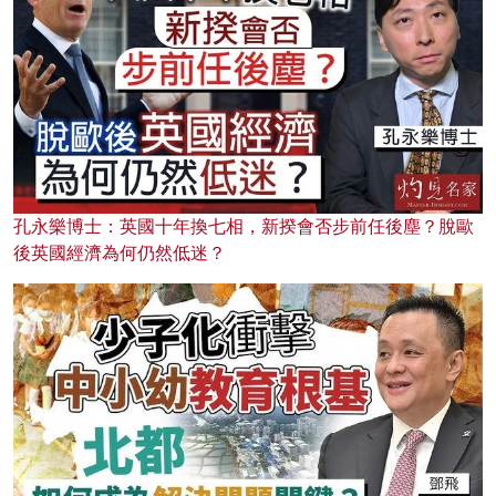
孔永樂博士：英國十年換七相，新揆會否步前任後塵？脫歐
後英國經濟為何仍然低迷？