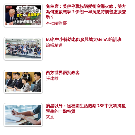
兔主席：美伊停戰協議變衝突導火線，雙方
為何重啟戰爭？伊朗一早洞悉特朗普虛張聲
勢？
本社編輯部
60名中小特幼老師參與城大GenAI培訓班
編輯精選
西方世界兩批政客
張建雄
摘星以外：從校園生活觀察DSE中文科摘星
學生的一點特質
來文