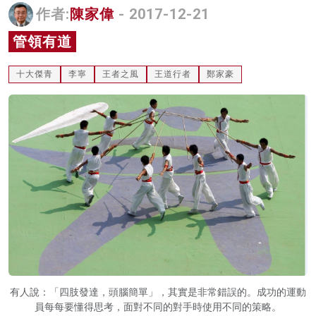
作者:
陳家偉
- 2017-12-21
名家榜
管領有道
灼見活動
十大傑青
李寧
王者之風
王道行者
鄭家豪
關於我們
有人說：「四肢發達，頭腦簡單」，其實是非常錯誤的。成功的運動
員每每要懂得思考，面對不同的對手時使用不同的策略。