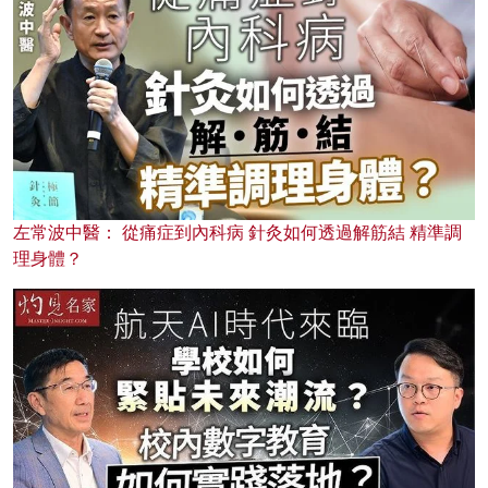
左常波中醫： 從痛症到內科病 針灸如何透過解筋結 精準調
理身體？