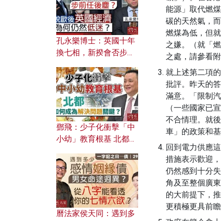
能源」取代燃煤
碳的天然氣，而
燃煤為低，但就
孔永樂博士：英國十年
之嫌。（就「燃
換七相，新揆會否步前
之處，請參看附
任後塵？脫歐後英國經
就上述第二項的
濟為何仍然低迷？
批評。昨天的答
滿意。「限制汽
（一些國家已宣
不合情理。就後
鄧飛：少子化衝擊「中
車」的政策和基
小幼」教育根基 北都如
回到電力供應這
何成為解決問題關鍵？
措施表示歡迎，
仍然感到十分失
角及至整個廣東
的大前提下，推
更積極更具前瞻
曆法家侯天同：遇到多