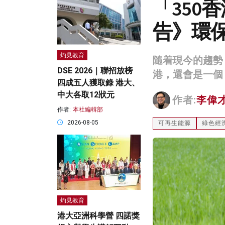
「350
告》環
灼見教育
隨着現今的趨勢
DSE 2026｜聯招放榜
港，還會是一個
四成五人獲取錄 港大、
中大各取12狀元
作者:
李偉
作者:
本社編輯部
2026-08-05
可再生能源
綠色經
灼見教育
港大亞洲科學營 四諾獎