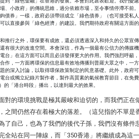
提到「綠色金融」在香港的發展。本會對此甚表歡迎。我們憂慮
場、小政府」的傳統思維，過分依賴市場，至令事情停滯不前。
鉤債券」一樣，政府必須帶頭成立「綠色債券」（也可接受私人
可以直接參與「綠色經濟」的建設。我們期待政府有關這方面的
和推行之外，環保要有成效，還必須透過深入和持久的公眾宣傳
還有很大的改進空間。本會深信，作為一個最有公信力的傳媒機
電台」在這方面可以而且必須發揮更大的作用。我們強烈呼籲，
合作，一方面將環保的信息最有效地傳播到普羅大眾之中，一方
題的深入討論，以取得環保政策制定的民意基礎。此外，政府可
電台或獨立紀錄片製作者，製作高質素的氣候教育節目，在免費
B）的「港台時段」播出，以達到最大的效果。
面對的環境挑戰是極其嚴峻和迫切的，而我們正在
，之間仍然存在着極大的落差。（這兒指的不單是
為了自己，也為了我們的後代子孫，我們沒有條件
完全站在同一陣線，而「350香港」將繼續成為這