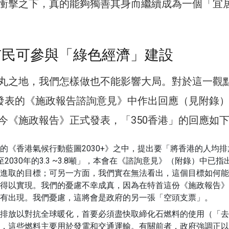
衝擊之下，真的能夠獨善其身而繼續成為一個「宜
市民可參與「綠色經濟」建設
丸之地，我們怎樣做也不能影響大局。對於這一觀
日發表的《施政報告諮詢意見》中作出回應（見附錄
今《施政報告》正式發表，「350香港」的回應如
的《香港氣候行動藍圖2030+》之中，提出要「將香港的人均排
2030年的3.3 ~3.8噸」，本會在《諮詢意見》（附錄）中已指
進取的目標；可另一方面，我們實在無法看出，這個目標如何能
得以實現。我們的憂慮不幸成真，因為在特首這份《施政報告》
有出現。我們憂慮，這將會是政府的另一張「空頭支票」。
排放以對抗全球暖化，首要必須盡快取締化石燃料的使用（「去
，這些燃料主要用於發電和交通運輸。有關前者，政府強調正以