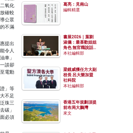
葛亮：見南山
二氧化
編輯精選
放確較
導公眾
的不滿
書展2026｜葉劉
淑儀：最喜歡姐姐
惠提出
角色 無官職說話
能令人
包袱少
本社編輯部
油車」
一談卻
梁鏡威獲任方大副
至電動
校長 呂大樂加盟
社科院
本社編輯部
證」等
大不足
香港五年規劃須提
泛珠三
前布局大鵬灣
去碳」
來文
面必須