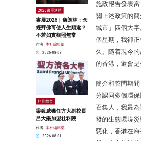
施政報告發表當
2026書展巡禮
關上述政策的簡
書展2026｜詹朗林：念
城市」四個大字
經拜佛可使人生順遂？
不若如實觀照無常
個星期，我卻正
作者:
本社編輯部
久。隨着現今的
2026-08-03
的香港，還會是
簡介和答問期間
分認同多個環保
灼見教育
召集人，我最為
梁鏡威獲任方大副校長
發的生態環境災
呂大樂加盟社科院
作者:
本社編輯部
惡化，香港在海
2026-08-01