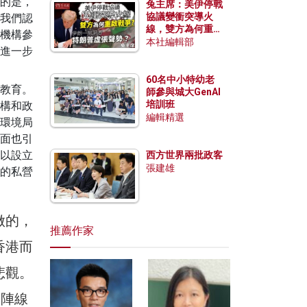
的是，
兔主席：美伊停戰
協議變衝突導火
我們認
線，雙方為何重啟
機構參
戰爭？伊朗一早洞
本社編輯部
進一步
悉特朗普虛張聲
勢？
60名中小特幼老
教育。
師參與城大GenAI
培訓班
構和政
編輯精選
環境局
面也引
以設立
西方世界兩批政客
張建雄
的私營
做的，
推薦作家
香港而
悲觀。
一陣線