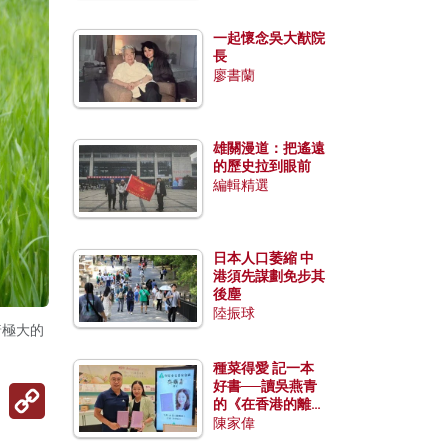
一起懷念吳大猷院
長
廖書蘭
雄關漫道：把遙遠
的歷史拉到眼前
編輯精選
日本人口萎縮 中
港須先謀劃免步其
後塵
陸振球
着極大的
種菜得愛 記一本
好書──讀吳燕青
Copy
的《在香港的離島
Link
種菜》
陳家偉