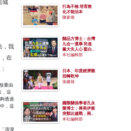
居城
行為不檢 培育教
化才能治本
陳家偉
關品方博士：台灣
九合一選舉 民進
點，我
黨大失人心 藍白
合作有望拿下七成
本社編輯部
），在
以上縣市？
下：
日本、印度經濟難
扭轉乾坤
張建雄
放量由
出，這
夠透過
國際關係學者孔永
中，這
樂博士：將美伊衝
突類比越戰，兩者
有何異同？中國崛
本社編輯部
起能否為全球格局
「清潔
發揮穩定效用？