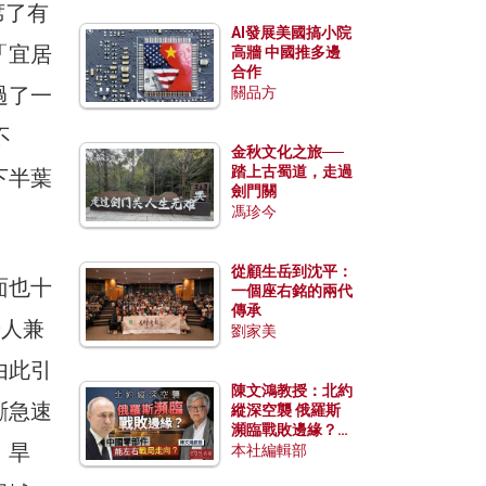
席了有
AI發展美國搞小院
「宜居
高牆 中國推多邊
合作
過了一
關品方
不
金秋文化之旅──
踏上古蜀道，走過
下半葉
劍門關
馮珍今
從顧生岳到沈平：
面也十
一個座右銘的兩代
傳承
辦人兼
劉家美
由此引
陳文鴻教授：北約
斷急速
縱深空襲 俄羅斯
瀕臨戰敗邊緣？中
、旱
國零部件能左右戰
本社編輯部
局走向？