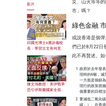
災、山火等等的
影片
市」嗎？
綠色金融 
或說香港是個彈
邱國光博士x潘詠儀校
們已於8月22
長：學習古文有何意
義？ 粵語怎樣傳承文言
此不再贅述。如
文之美？ 日常寫作如何
應用？
政府於去年發表
現時的6噸，減至
一方面是個頗為
陳文鴻教授：美伊戰爭
現行的政策措施
恐引伊斯蘭國家全面反
個重要的目標沒
撲？ 俄羅斯欲聯合伊朗
要減低二氧化碳
對付北約美國？
碳」）。在香港