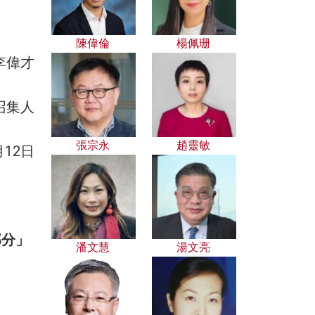
陳偉倫
楊佩珊
李偉才
召集人
張宗永
趙靈敏
月12日
部分」
潘文慧
湯文亮