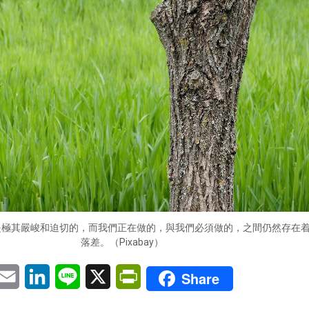
是極其嚴峻和迫切的，而我們正在做的，與我們必須做的，之間仍然存在
落差。（Pixabay）
pp
eChat
Email
LinkedIn
Line
X
PrintFriendly
Share