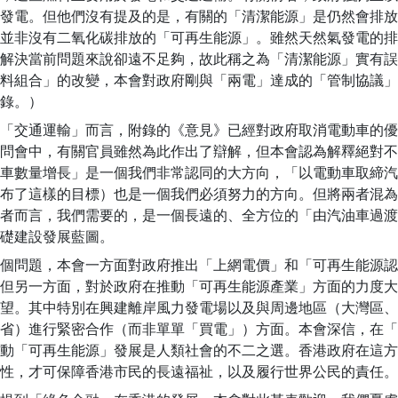
發電。但他們沒有提及的是，有關的「清潔能源」是仍然會排放
並非沒有二氧化碳排放的「可再生能源」。雖然天然氣發電的排
解決當前問題來說卻遠不足夠，故此稱之為「清潔能源」實有誤
料組合」的改變，本會對政府剛與「兩電」達成的「管制協議」
錄。）
「交通運輸」而言，附錄的《意見》已經對政府取消電動車的優
問會中，有關官員雖然為此作出了辯解，但本會認為解釋絕對不
車數量增長」是一個我們非常認同的大方向，「以電動車取締汽
布了這樣的目標）也是一個我們必須努力的方向。但將兩者混為
者而言，我們需要的，是一個長遠的、全方位的「由汽油車過渡
礎建設發展藍圖。
個問題，本會一方面對政府推出「上網電價」和「可再生能源認
但另一方面，對於政府在推動「可再生能源產業」方面的力度大
望。其中特別在興建離岸風力發電場以及與周邊地區（大灣區、
省）進行緊密合作（而非單單「買電」）方面。本會深信，在「
動「可再生能源」發展是人類社會的不二之選。香港政府在這方
性，才可保障香港市民的長遠福祉，以及履行世界公民的責任。