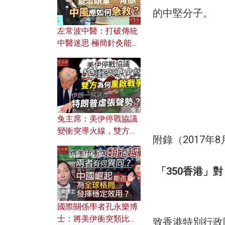
的中堅分子。
左常波中醫：打破傳統
中醫迷思 極簡針灸能治
頭暈、胃脹？中風應如
何急救？
兔主席：美伊停戰協議
變衝突導火線，雙方為
附錄（2017年
何重啟戰爭？伊朗一早
洞悉特朗普虛張聲勢？
「350香港」
國際關係學者孔永樂博
士：將美伊衝突類比越
致香港特別行政