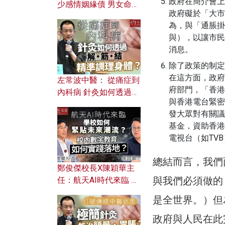
政府在簡介會上
少感情姻緣債 男女命途
政府礙於「大市
迥異？ 從八字能看透你
為，與「通脹掛
的七情六欲？
與），以讓市民
消息。
除了政策的制定
在這方面，政府
左常波中醫： 從痛症到
府部門，「香港
內科病 針灸如何透過解
與香港電台緊密
筋結 精準調理身體？
發大眾對有關議
基金，資助香港
電視台（如TV
總結而言，我們
鄭俊傑校長X陳穎華主
與我們必須做的
任：航天AI時代來臨 學
校如何緊貼未來潮流？
是全世界。）但
校內數字教育如何實踐
落地？
政府與人民在此