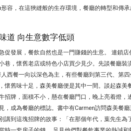
men形容，在這狹縫般的生存環境，餐廳的轉型和傳承
味道 向生意數字低頭
急促發展，餐飲自然也是一門賺錢的生意。 連鎖店
小巷，懷舊老店或特色小店買少見少。先談餐廳裝
出，華人西餐一向以深色為主，有些餐廳到第三代、第四
，懷舊味十足，森美餐廳便是其中一間。談起森美
牛招牌，面積不小，懸在餐廳門口，晚上亮着燈，
見，成為餐廳的標誌。書中有Carmen訪問森美餐廳
別講到這塊招牌的故事：「在那個年代，葉先生為
當時一套房子的錢， 足見他們對餐飲事業的熱誠和