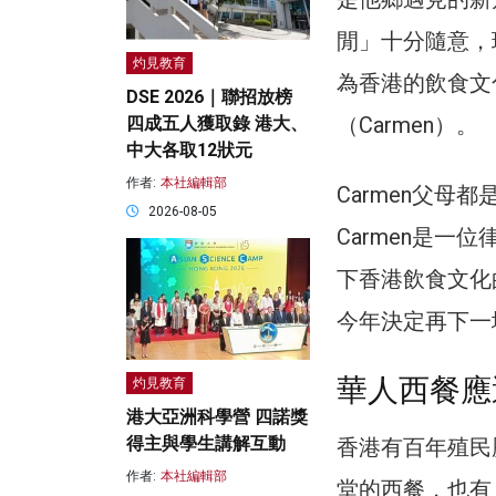
閒」十分隨意，
灼見教育
為香港的飲食文
DSE 2026｜聯招放榜
（Carmen）。
四成五人獲取錄 港大、
中大各取12狀元
作者:
本社編輯部
Carmen父
2026-08-05
Carmen是
下香港飲食文化
今年決定再下一
華人西餐應
灼見教育
港大亞洲科學營 四諾獎
得主與學生講解互動
香港有百年殖民
作者:
本社編輯部
堂的西餐，也有