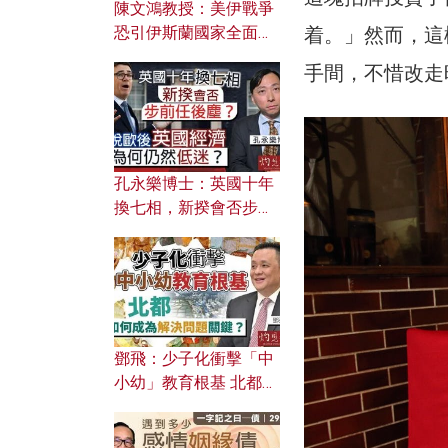
陳文鴻教授：美伊戰爭
恐引伊斯蘭國家全面反
着。」然而，這
撲？ 俄羅斯欲聯合伊朗
手間，不惜改走
對付北約美國？
孔永樂博士：英國十年
換七相，新揆會否步前
任後塵？脫歐後英國經
濟為何仍然低迷？
鄧飛：少子化衝擊「中
小幼」教育根基 北都如
何成為解決問題關鍵？