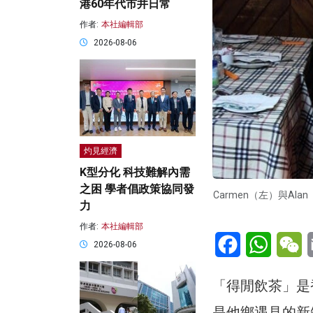
港60年代市井日常
作者:
本社編輯部
2026-08-06
灼見經濟
K型分化 科技難解內需
之困 學者倡政策協同發
Carmen（左）與A
力
作者:
本社編輯部
Facebook
WhatsA
W
2026-08-06
「得閒飲茶」是
是他鄉遇見的新