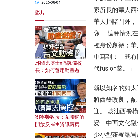
2026-08-04
家所長的華人西
影片
華人拒諸門外，
像， 這種情況
種身份象徵；華
中寫到：「既有
邱國光博士x潘詠儀校
代fusion菜。」
長：如何善用動畫遊戲
提升學習古文動機？
就以知名的如太
將西餐改良，配
迎。 豉油西餐橫
劉寧榮教授：互聯網的
變，中西文化融
開放反催生資訊繭房，
AI能避開相同困局？如
少小型茶餐廳冒