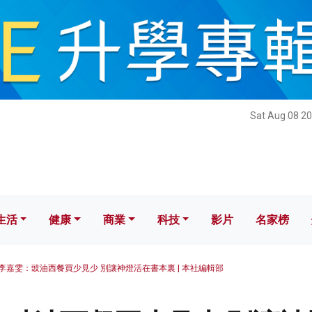
健康
商業
科技
影片
名家榜
Sat Aug 08 20
生活
健康
商業
科技
影片
名家榜
李嘉雯：豉油西餐買少見少 別讓神燈活在書本裏 | 本社編輯部