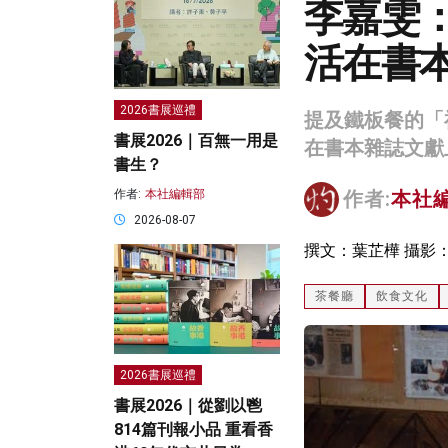
李嘉雯
活在書
2026書展巡禮
提及鐵板餐的「
書展2026｜百無一用是
在書本雜誌文獻
書生？
作者:
本社編輯部
作者:
本社
2026-08-07
撰文：葉芷樺 攝影
茶餐廳
飲食文化
2026書展巡禮
書展2026｜從劉以鬯
814篇刊報小品 重看香