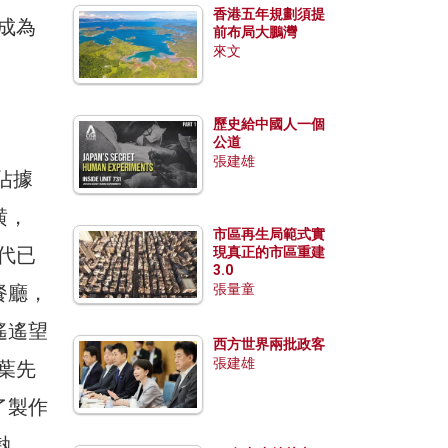
香港五年規劃須提
成為
前布局大鵬灣
來文
歷史給中國人一個
公道
張建雄
佔據
潢，
市區再生局範式實
代已
現真正的市區重建
3.0
餐廳，
張量童
遙遙望
西方世界兩批政客
張建雄
葉先
了製作
執