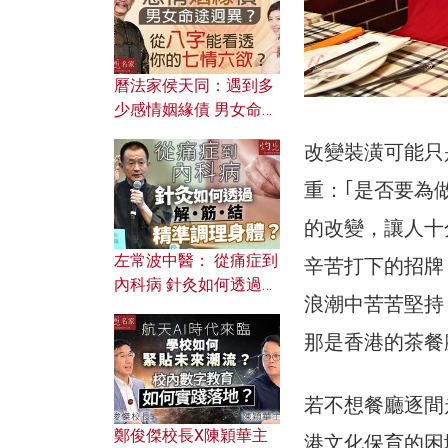
曆法家侯天同：遇到多
少感情姻緣債 男女命途
迥異？ 從八字能看透你
改變裝潢可能只
的七情六欲？
重：｢是否要為
的改變，讓人十
左常波中醫： 從痛症到
辛苦打下的招牌
內科病 針灸如何透過解
浪潮中苦苦堅持
筋結 精準調理身體？
那是香港的茶餐
若不想餐廳逐間
鄭俊傑校長X陳穎華主
港文化保育的困