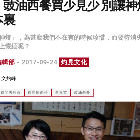
：豉油西餐買少見少 別讓神
本裏
神燈」，為甚麼我們不在有的時候珍惜，而要待消
上懷緬呢？
編輯部
- 2017-09-24
灼見文化
：文灼峰
得閒去飲茶
得閒飲西茶
李嘉雯
豉油西餐