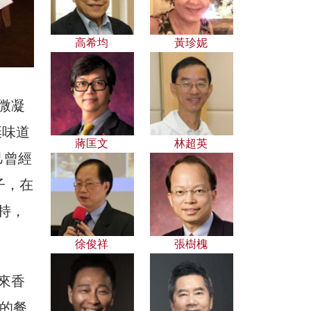
高希均
黃珍妮
微凝
棄味道
蔣匡文
林超英
己曾經
子，在
持，
徐俊祥
張樹槐
來香
年的餐