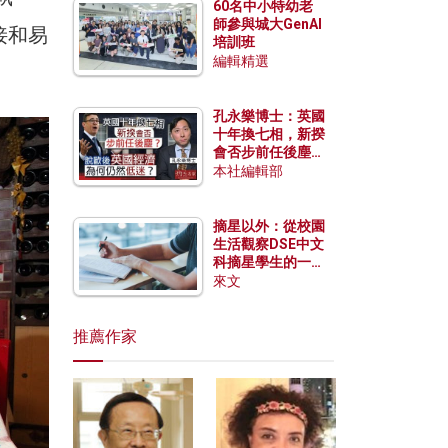
60名中小特幼老
師參與城大GenAI
接和易
培訓班
編輯精選
孔永樂博士：英國
十年換七相，新揆
會否步前任後塵？
脫歐後英國經濟為
本社編輯部
何仍然低迷？
摘星以外：從校園
生活觀察DSE中文
科摘星學生的一點
特質
來文
推薦作家