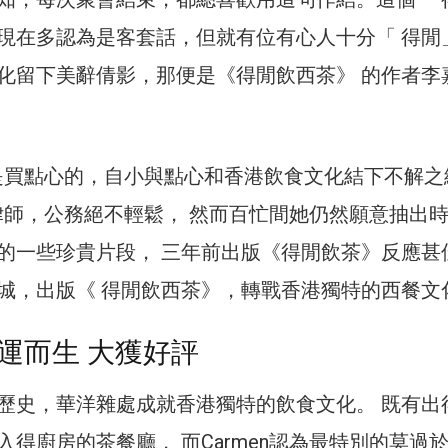
現在多認為是客套話，但就有位有心人十分「 得閒
化留下美辭倩影，那便是《得閒飲西茶》 的作者李
母都是買點心的，自小與點心和香港飲食文化結下不解之
一位律師，公務絕不輕鬆， 然而百忙間她仍然願意抽出
的一些珍貴片段， 三年前出版《得閒飲茶》反應甚
城，出版《 得閒飲西茶》，轉戰香港獨特的西餐文
運而生 大獲好評
歷史，華洋雜處成就香港獨特的飲食文化。 既有出
入得廚房的茶餐廳， 而Carmen認為最特別的莫過