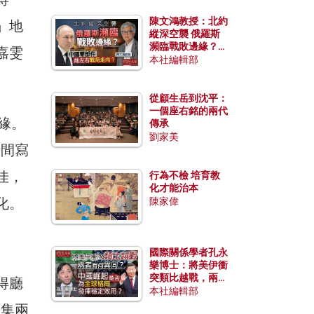
陳文鴻教授：北約
」地
縱深空襲 俄羅斯
瀕臨戰敗邊緣？中
嘉雯
國零部件能左右戰
本社編輯部
局走向？
從顧生岳到沈平：
一個座右銘的兩代
緣。
傳承
劉家美
時間寫
佳，
行為不檢 培育教
化才能治本
化。
陳家偉
國際關係學者孔永
樂博士：將美伊衝
突類比越戰，兩者
得廳
有何異同？中國崛
本社編輯部
起能否為全球格局
於集兩