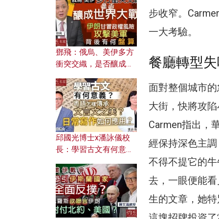
何避免遭AI演算法操
步收窄。Car
控？
一大考驗。
鄧飛：俄烏、美伊多方
餐廳轉型失
衝突交織，是否釀成世
界大戰？ 伊朗甘冒政權
面對整個城市的
風險攻擊美軍，背後有
何盤算？
大街，快將攻陷
Carmen指
邱國光博士x潘詠儀校
經保持深色主調
長：學習古文有何意
不得不提它的牛
義？ 粵語怎樣傳承文言
文之美？ 日常寫作如何
去，一眼便能看
應用？
生的文章，她特
這塊招牌投資了