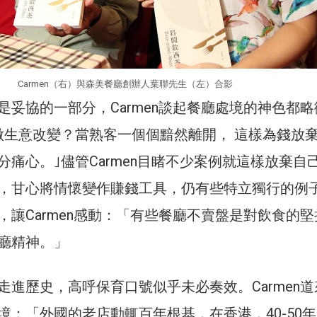
Carmen（右）與森美餐廳創辦人葉聯先生（左）合影
是妥協的一部分，Carmen談起餐廳處境的神色都略
做生意改變？當熟客一個個黯然離開， 這樣為錢放
分痛心。｣儘管Carmen目睹不少案例就這樣放棄自
，甘心將情懷變作賺錢工具，仍有些特立獨行的例
，讓Carmen感動：「有些餐廳不賣盤是對飲食的堅
廳精神。」
走進歷史，高呼保育口號似乎未必奏效。Carmen道
境：「外國的老店動輒百年根基，在香港，40-50