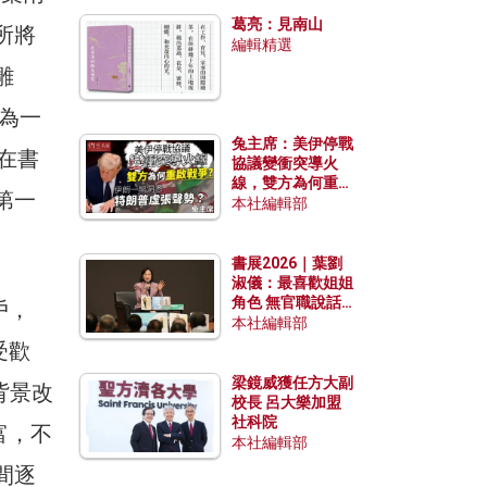
發揮穩定效用？
葛亮：見南山
所將
編輯精選
雕
為一
兔主席：美伊停戰
在書
協議變衝突導火
線，雙方為何重啟
第一
戰爭？伊朗一早洞
本社編輯部
悉特朗普虛張聲
勢？
書展2026｜葉劉
淑儀：最喜歡姐姐
角色 無官職說話
戶，
包袱少
本社編輯部
受歡
梁鏡威獲任方大副
背景改
校長 呂大樂加盟
社科院
富，不
本社編輯部
間逐