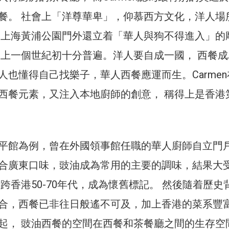
餐。 社會上「洋尊華卑」，仰慕西方文化，洋人場
 上海黃浦公園門外還立着「華人與狗不得進入」的
在上一個世紀初十分普遍。洋人要自成一國， 西餐成
人也懂得自己找樂子，華人西餐應運而生。Carmen
西餐元素，又注入本地廚師的創意， 稱得上是香港
平館為例，曾在外國領事館任職的華人廚師自立門
合廣東口味，豉油成為常用的主要的調味，結果大
跨香港50-70年代，成為懷舊標記。 然後隨着歷史
合，西餐已非往日般遙不可及，加上香港的菜系豐
起， 豉油西餐的空間在西餐和茶餐廳之間的生存空