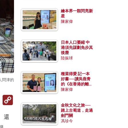
繪本界一顆閃亮新
星
陳家偉
日本人口萎縮 中
港須先謀劃免步其
後塵
陸振球
種菜得愛 記一本
好書──讀吳燕青
人問津的
的《在香港的離島
種菜》
陳家偉
Copy
Link
金秋文化之旅──
踏上古蜀道，走過
劍門關
 還
馮珍今
得