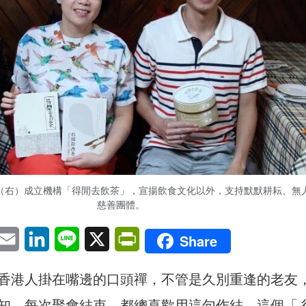
lan（右）成立機構「得閒去飲茶」，宣揚飲食文化以外，支持默默耕耘、無
慈善團體。
pp
eChat
Email
LinkedIn
Line
X
PrintFriendly
Share
香港人掛在嘴邊的口頭禪，不管是久別重逢的老友，
知，每次聚會結束，都總喜歡用這句作結。這個「 