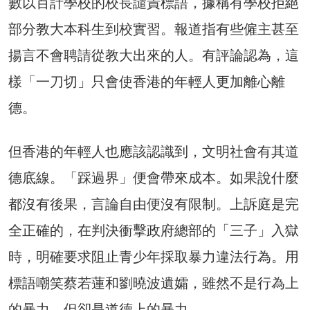
數以百計學校的校長譴責標語，據稱有學校拒絕
部分教大本科生到校實習。報道指有些僱主甚至
揚言不會聘請從教大出來的人。有評論認為，這
樣「一刀切」只會使香港的年輕人更加離心離
德。
但香港的年輕人也應該認識到，文明社會有其道
德底線。「踩過界」便會帶來成本。如果說什麼
都沒有後果，言論自由便沒有限制。上訴庭是完
全正確的，在判決衝擊政府總部的「三子」入獄
時，明確要求阻止青少年採取暴力違法行為。用
標語嘲笑蔡若蓮和劉曉波遺孀，雖然不是行為上
的暴力，但卻是道德上的暴力。