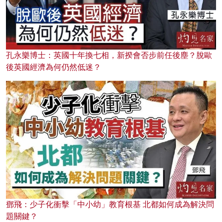
孔永樂博士：英國十年換七相，新揆會否步前任後塵？脫歐
後英國經濟為何仍然低迷？
鄧飛：少子化衝擊「中小幼」教育根基 北都如何成為解決問
題關鍵？