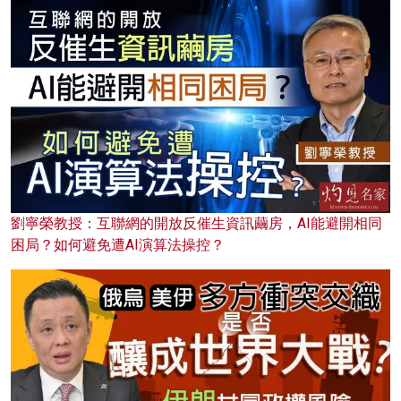
劉寧榮教授：互聯網的開放反催生資訊繭房，AI能避開相同
困局？如何避免遭AI演算法操控？