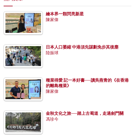
繪本界一顆閃亮新星
陳家偉
日本人口萎縮 中港須先謀劃免步其後塵
陸振球
種菜得愛 記一本好書──讀吳燕青的《在香港
的離島種菜》
陳家偉
金秋文化之旅──踏上古蜀道，走過劍門關
馮珍今