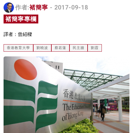
作者:
褚簡寧
- 2017-09-18
名家榜
褚簡寧專欄
灼見活動
關於我們
譯者：曾紹樑
香港教育大學
劉曉波
蔡若蓮
民主牆
劉霞