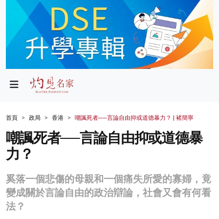
政局
教育
文化
財經
首頁
政局
香港
嘲諷死者──言論自由抑或道德暴力？ | 褚簡寧
生活
嘲諷死者──言論自由抑或道德暴
力？
健康
商業
奚落一個悲傷的母親和一個痛失所愛的寡婦，竟
變成關於言論自由的政治辯論，社會又會有何看
科技
法？
影片