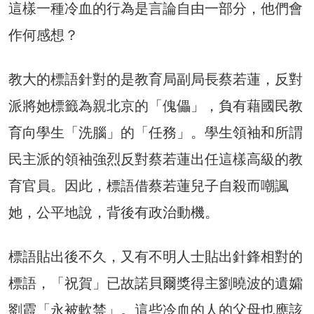
這樣一種冷血的行為是言論自由一部分，他們會
作何感想？
教大的標語針對的是教育局副局長蔡若蓮，反對
派將她標籤為親北京的「傀儡」，負有藉國民教
育向學生「洗腦」的「任務」。學生領袖和所謂
民主派的領袖強烈反對蔡若蓮出任這樣高級的教
育官員。因此，標語借蔡若蓮兒子自殺而嘲諷
她，公平地說，背後有政治動機。
標語貼出後不久，又有不明人士貼出針鋒相對的
標語，「祝賀」已故諾貝爾獎得主劉曉波的遺孀
劉霞「永被軟禁」。這些冷血的人的父母也應該