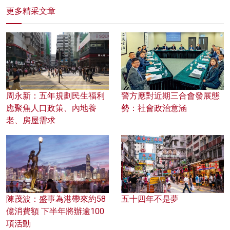
更多精采文章
周永新：五年規劃民生福利
警方應對近期三合會發展態
應聚焦人口政策、內地養
勢：社會政治意涵
老、房屋需求
陳茂波：盛事為港帶來約58
五十四年不是夢
億消費額 下半年將辦逾100
項活動