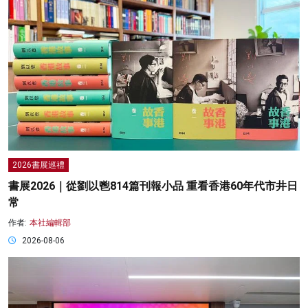
2026書展巡禮
書展2026｜從劉以鬯814篇刊報小品 重看香港60年代市井日
常
作者:
本社編輯部
2026-08-06