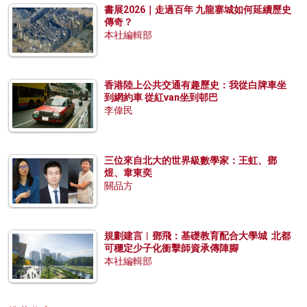
書展2026｜走過百年 九龍寨城如何延續歷史
傳奇？
本社編輯部
香港陸上公共交通有趣歷史：我從白牌車坐
到網約車 從紅van坐到邨巴
李偉民
三位來自北大的世界級數學家：王虹、鄧
煜、韋東奕
關品方
規劃建言︱鄧飛：基礎教育配合大學城 北都
可穩定少子化衝擊師資承傳陣腳
本社編輯部