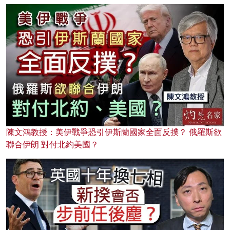
陳文鴻教授：美伊戰爭恐引伊斯蘭國家全面反撲？ 俄羅斯欲
聯合伊朗 對付北約美國？