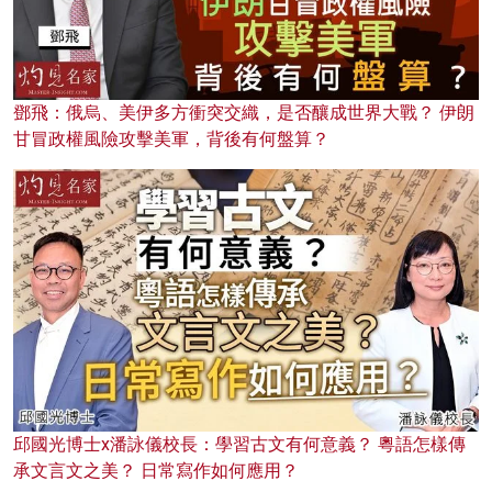
鄧飛：俄烏、美伊多方衝突交織，是否釀成世界大戰？ 伊朗
甘冒政權風險攻擊美軍，背後有何盤算？
邱國光博士x潘詠儀校長：學習古文有何意義？ 粵語怎樣傳
承文言文之美？ 日常寫作如何應用？