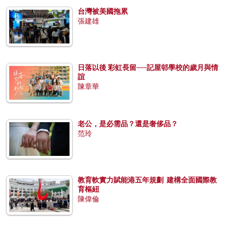
台灣被美國拖累
張建雄
日落以後 彩虹長留──記屋邨學校的歲月與情
誼
陳章華
老公，是必需品？還是奢侈品？
范玲
教育軟實力賦能港五年規劃 建構全面國際教
育樞紐
陳偉倫