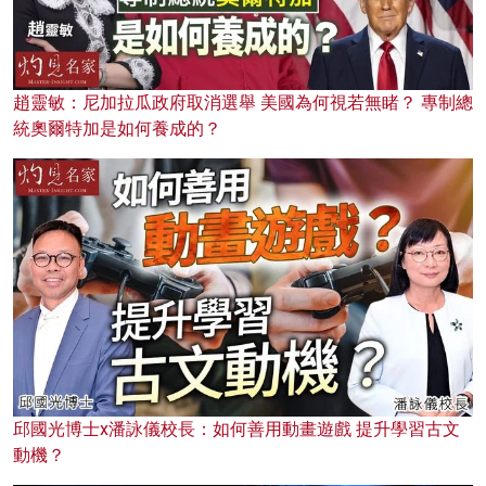
趙靈敏：尼加拉瓜政府取消選舉 美國為何視若無睹？ 專制總
統奧爾特加是如何養成的？
邱國光博士x潘詠儀校長：如何善用動畫遊戲 提升學習古文
動機？