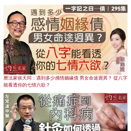
曆法家侯天同：遇到多少感情姻緣債 男女命途迥異？ 從八字
能看透你的七情六欲？