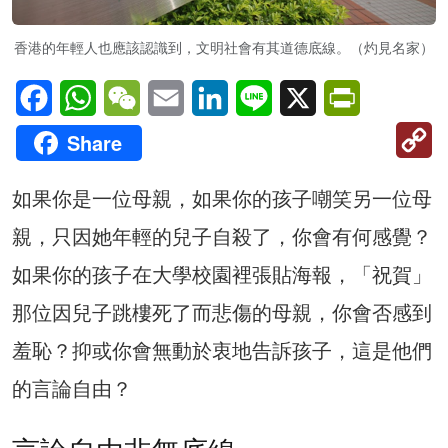
香港的年輕人也應該認識到，文明社會有其道德底線。（灼見名家）
Facebook
WhatsApp
WeChat
Email
LinkedIn
Line
X
PrintFriendl
C
Share
Li
如果你是一位母親，如果你的孩子嘲笑另一位母
親，只因她年輕的兒子自殺了，你會有何感覺？
如果你的孩子在大學校園裡張貼海報，「祝賀」
那位因兒子跳樓死了而悲傷的母親，你會否感到
羞恥？抑或你會無動於衷地告訴孩子，這是他們
的言論自由？