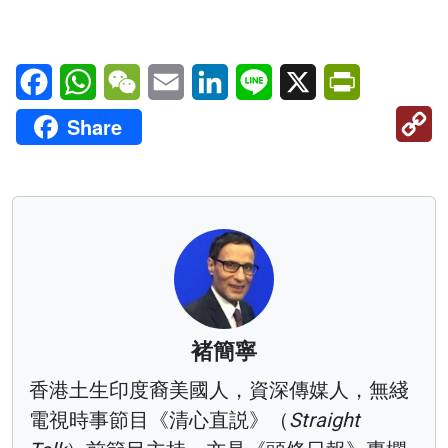
Facebook
WhatsApp
WeChat
Email
LinkedIn
Line
X
PrintFriendl
C
Share
Li
褚簡寧
香港土生印度裔美國人，資深傳媒人，無綫
電視時事節目《清心直説》（
Straight