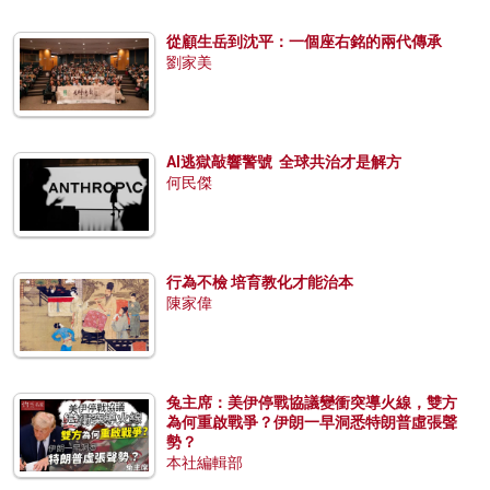
從顧生岳到沈平：一個座右銘的兩代傳承
劉家美
AI逃獄敲響警號 全球共治才是解方
何民傑
行為不檢 培育教化才能治本
陳家偉
兔主席：美伊停戰協議變衝突導火線，雙方
為何重啟戰爭？伊朗一早洞悉特朗普虛張聲
勢？
本社編輯部