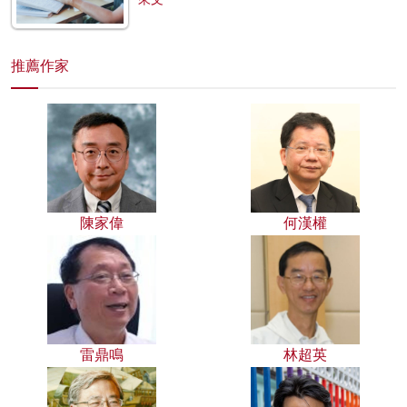
推薦作家
陳家偉
何漢權
雷鼎鳴
林超英