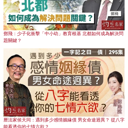
鄧飛：少子化衝擊「中小幼」教育根基 北都如何成為解決問
題關鍵？
曆法家侯天同：遇到多少感情姻緣債 男女命途迥異？ 從八字
能看透你的七情六欲？