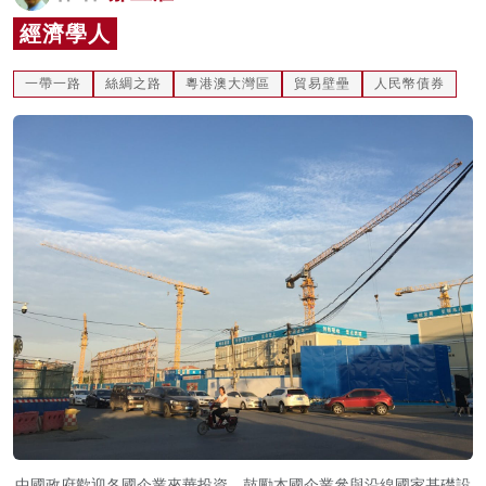
名家榜
經濟學人
灼見活動
一帶一路
絲綢之路
粵港澳大灣區
貿易壁壘
人民幣債券
關於我們
中國政府歡迎各國企業來華投資，鼓勵本國企業參與沿線國家基礎設