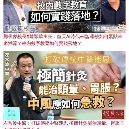
鄭俊傑校長X陳穎華主任：航天AI時代來臨 學校如何緊貼未
來潮流？校內數字教育如何實踐落地？
左常波中醫：打破傳統中醫迷思 極簡針灸能治頭暈、胃脹？