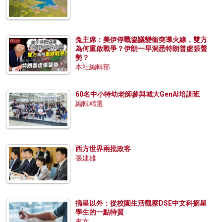
兔主席：美伊停戰協議變衝突導火線，雙方
為何重啟戰爭？伊朗一早洞悉特朗普虛張聲
勢？
本社編輯部
60名中小特幼老師參與城大GenAI培訓班
編輯精選
西方世界兩批政客
張建雄
摘星以外：從校園生活觀察DSE中文科摘星
學生的一點特質
來文