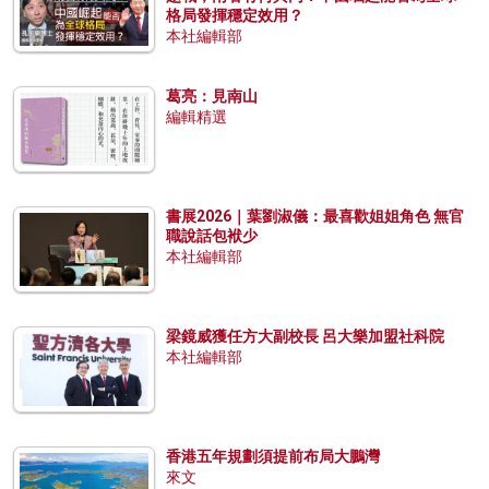
格局發揮穩定效用？
本社編輯部
葛亮：見南山
編輯精選
書展2026｜葉劉淑儀：最喜歡姐姐角色 無官
職說話包袱少
本社編輯部
梁鏡威獲任方大副校長 呂大樂加盟社科院
本社編輯部
香港五年規劃須提前布局大鵬灣
來文