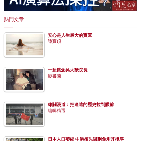
熱門文章
安心是人生最大的寶庫
譚寶碩
一起懷念吳大猷院長
廖書蘭
雄關漫道：把遙遠的歷史拉到眼前
編輯精選
日本人口萎縮 中港須先謀劃免步其後塵