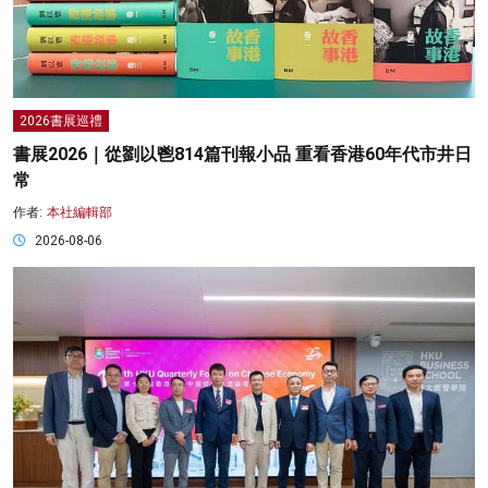
2026書展巡禮
書展2026｜從劉以鬯814篇刊報小品 重看香港60年代市井日
常
作者:
本社編輯部
2026-08-06