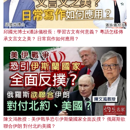
邱國光博士x潘詠儀校長：學習古文有何意義？ 粵語怎樣傳
承文言文之美？ 日常寫作如何應用？
陳文鴻教授：美伊戰爭恐引伊斯蘭國家全面反撲？ 俄羅斯欲
聯合伊朗 對付北約美國？