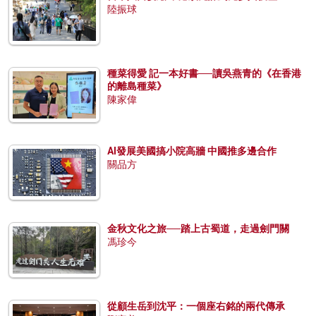
陸振球
種菜得愛 記一本好書──讀吳燕青的《在香港
的離島種菜》
陳家偉
AI發展美國搞小院高牆 中國推多邊合作
關品方
金秋文化之旅──踏上古蜀道，走過劍門關
馮珍今
從顧生岳到沈平：一個座右銘的兩代傳承