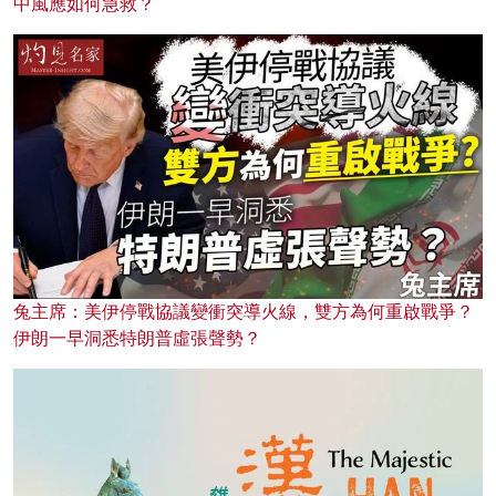
中風應如何急救？
兔主席：美伊停戰協議變衝突導火線，雙方為何重啟戰爭？
伊朗一早洞悉特朗普虛張聲勢？