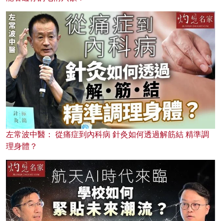
左常波中醫： 從痛症到內科病 針灸如何透過解筋結 精準調
理身體？