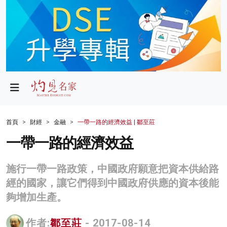
政局
教育
文化
財經
首頁
財經
金融
一帶一路的經濟效益 | 鄒至莊
生活
一帶一路的經濟效益
健康
施行一帶一路政策，中國政府願意把資本供給路
商業
經的國家，讓它們得到中國政府供應的資本後能
夠增加生產。
科技
影片
作者:
鄒至莊
- 2017-08-14