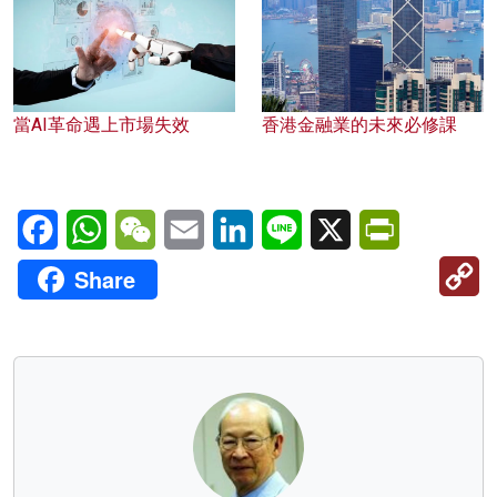
當AI革命遇上市場失效
香港金融業的未來必修課
Facebook
WhatsApp
WeChat
Email
LinkedIn
Line
X
PrintFriendl
C
Share
Li