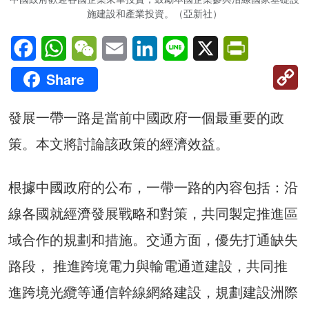
施建設和產業投資。（亞新社）
Facebook
WhatsApp
WeChat
Email
LinkedIn
Line
X
PrintFriendl
C
Share
Li
發展一帶一路是當前中國政府一個最重要的政
策。本文將討論該​​政策的經濟效益。
根據中國政府的公布，一帶一路的內容包括：沿
線各國就經濟發展戰略和對策，共同製定推進區
域合作的規劃和措施。交通方面，優先打通缺失
路段， 推進跨境電力與輸電通道建設，共同推
進跨境光纜等通信幹線網絡建設，規劃建設洲際