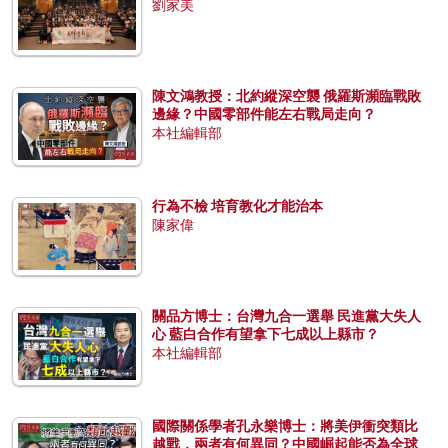
劉家美
陳文鴻教授：北約縱深空襲 俄羅斯瀕臨戰敗
邊緣？中國零部件能左右戰局走向？
本社編輯部
行為不檢 培育教化才能治本
陳家偉
關品方博士：台灣九合一選舉 民進黨大失人
心 藍白合作有望拿下七成以上縣市？
本社編輯部
國際關係學者孔永樂博士：將美伊衝突類比
越戰，兩者有何異同？中國崛起能否為全球