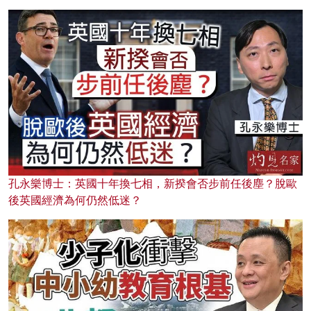
孔永樂博士：英國十年換七相，新揆會否步前任後塵？脫歐
後英國經濟為何仍然低迷？