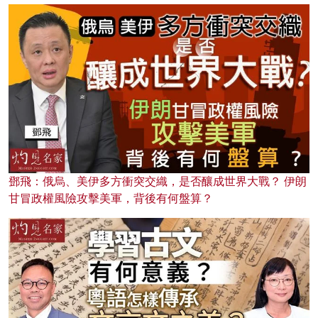
鄧飛：俄烏、美伊多方衝突交織，是否釀成世界大戰？ 伊朗
甘冒政權風險攻擊美軍，背後有何盤算？