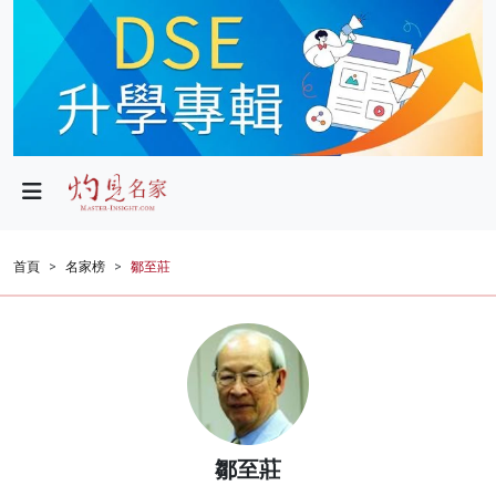
政局
教育
文化
財經
首頁
名家榜
鄒至莊
生活
健康
商業
科技
鄒至莊
影片