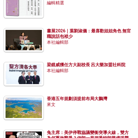
編輯精選
書展2026｜葉劉淑儀：最喜歡姐姐角色 無官
職說話包袱少
本社編輯部
梁鏡威獲任方大副校長 呂大樂加盟社科院
本社編輯部
香港五年規劃須提前布局大鵬灣
來文
兔主席：美伊停戰協議變衝突導火線，雙方
為何重啟戰爭？伊朗一早洞悉特朗普虛張聲