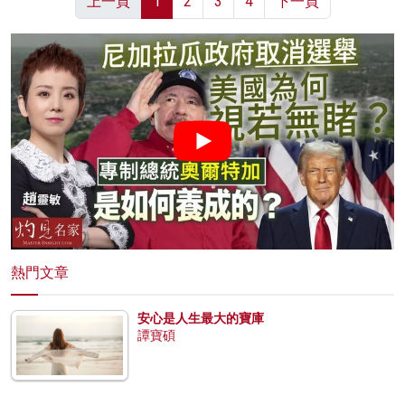
上一頁
1
2
3
4
下一頁
熱門文章
安心是人生最大的寶庫
譚寶碩