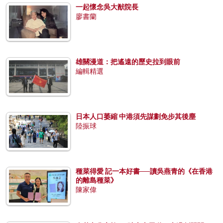
一起懷念吳大猷院長
廖書蘭
雄關漫道：把遙遠的歷史拉到眼前
編輯精選
日本人口萎縮 中港須先謀劃免步其後塵
陸振球
種菜得愛 記一本好書──讀吳燕青的《在香港
的離島種菜》
陳家偉