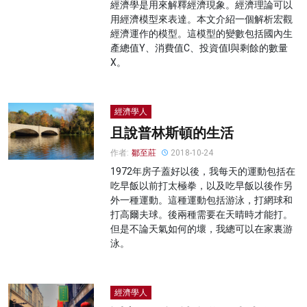
經濟學是用來解釋經濟現象。經濟理論可以
用經濟模型來表達。本文介紹一個解析宏觀
經濟運作的模型。這模型的變數包括國內生
產總值Y、消費值C、投資值I與剩餘的數量
X。
經濟學人
且說普林斯頓的生活
作者:
鄒至莊
2018-10-24
1972年房子蓋好以後，我每天的運動包括在
吃早飯以前打太極拳，以及吃早飯以後作另
外一種運動。這種運動包括游泳，打網球和
打高爾夫球。後兩種需要在天晴時才能打。
但是不論天氣如何的壞，我總可以在家裏游
泳。
經濟學人