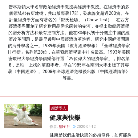
普林斯頓大學名譽政治經濟學教授與經濟學教授。在經濟學的多
名家榜
個領域都有所建樹，共出版專著17部，發表論文超過200篇。在
計量經濟學方面有著名的「鄒氏檢驗」（Chow Test），在西方
灼見活動
經濟學界開創了研究耐用品需求函數的先河，並提出動態經濟學
的譜分析方法和最有控制方法。他在80年代初十分關注中國的經
關於我們
濟改革問題，是最早參與中國經濟改革進程、研究中國經濟問題
的海外學者之一。1989年美國《教育經濟學報》「全球經濟學家
排行榜」名列第28位，在華裔經濟學家中排名最高。1993年美國
密歇根大學經濟學俱樂部評選「29位偉大的經濟學家」，排名第
8，是唯一上榜的華裔學者。早在1985年在南開大學出版了其專
著《中國經濟》。2008年全球經濟危機後出版《中國經濟隨筆》
等書。
經濟學人
健康與快樂
作者:
鄒至莊
2020-04-12
健康是我們生活快樂的必須條件，如何能夠