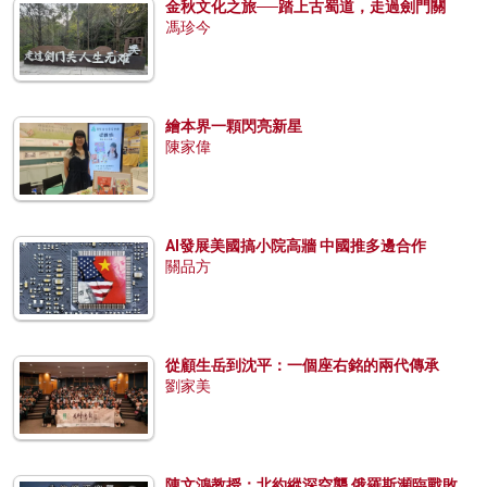
金秋文化之旅──踏上古蜀道，走過劍門關
馮珍今
繪本界一顆閃亮新星
陳家偉
AI發展美國搞小院高牆 中國推多邊合作
關品方
從顧生岳到沈平：一個座右銘的兩代傳承
劉家美
陳文鴻教授：北約縱深空襲 俄羅斯瀕臨戰敗