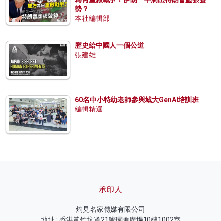
勢？
本社編輯部
歷史給中國人一個公道
張建雄
60名中小特幼老師參與城大GenAI培訓班
編輯精選
承印人
灼見名家傳媒有限公司
地址 : 香港黃竹坑道21號環匯廣場10樓1002室