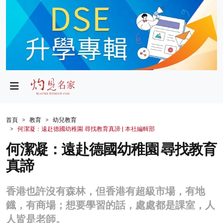
政局
教育
文化
財經
首頁
教育
幼兒教育
何潔凝：遠赴德國幼稚園 尋找教育真諦 | 本社編輯部
生活
何潔凝：遠赴德國幼稚園 尋找教育
健康
真諦
商業
香港也許沒有森林，但香港有超級市場，有地
科技
鐡，有商場；想要學習的話，處處都是課室，人
影片
人皆是老師。