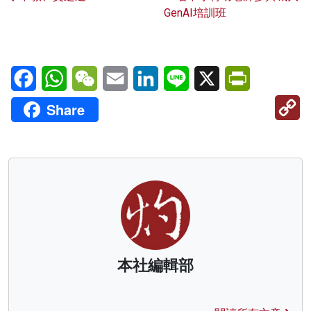
GenAI培訓班
Facebook
WhatsApp
WeChat
Email
LinkedIn
Line
X
PrintFriendl
C
Share
Li
本社編輯部