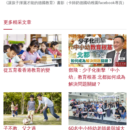
《讓孩子揮灑才能的德國教育》書影（卡師奶德國幼稚園facebook專頁）
更多精采文章
從五育看香港教育的變
鄧飛：少子化衝擊「中小
幼」教育根基 北都如何成為
解決問題關鍵？
子不教、父之過
60名中小特幼老師參與城大