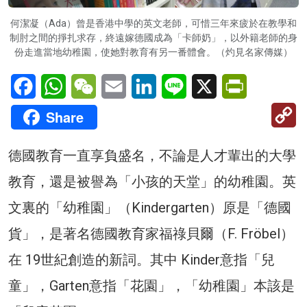
何潔凝（Ada）曾是香港中學的英文老師，可惜三年來疲於在教學和
制肘之間的掙扎求存，終遠嫁德國成為「卡師奶」，以外籍老師的身
份走進當地幼稚園，使她對教育有另一番體會。（灼見名家傳媒）
Facebook
WhatsApp
WeChat
Email
LinkedIn
Line
X
PrintFriendl
C
Share
Li
德國教育一直享負盛名，不論是人才輩出的大學
教育，還是被譽為「小孩的天堂」的幼稚園。英
文裏的「幼稚園」（Kindergarten）原是「德國
貨」，是著名德國教育家福祿貝爾（F. Fröbel）
在 19世紀創造的新詞。其中 Kinder意指「兒
童」，Garten意指「花園」，「幼稚園」本該是