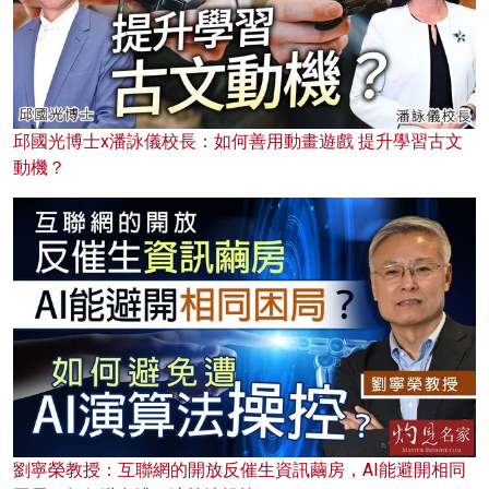
邱國光博士x潘詠儀校長：如何善用動畫遊戲 提升學習古文
動機？
劉寧榮教授：互聯網的開放反催生資訊繭房，AI能避開相同