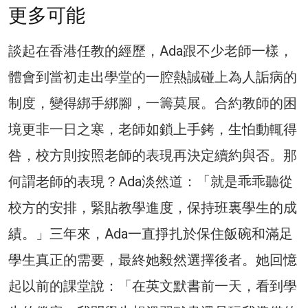
更多可能
談起在香港任教的經歷，Ada跟不少老師一樣，
體會到當初走出學堂的一腔熱誠碰上為人詬病的
制度，變得綁手綁腳，一籌莫展。合約教師的困
境更非一日之寒，老師如鎖上手銬，生怕動輒得
咎，校方則按照老師的表現再決定續約與否。那
何謂老師的表現？Ada淡然道：「就是乖乖聽從
校方的安排，緊貼教學進度，保持班裏學生的成
績。」三年來，Ada一直掙扎於保住飯碗和滿足
學生真正的需要，最終她毅然選擇後者。她回憶
起以前的課堂說：「在英文默書前一天，看到學