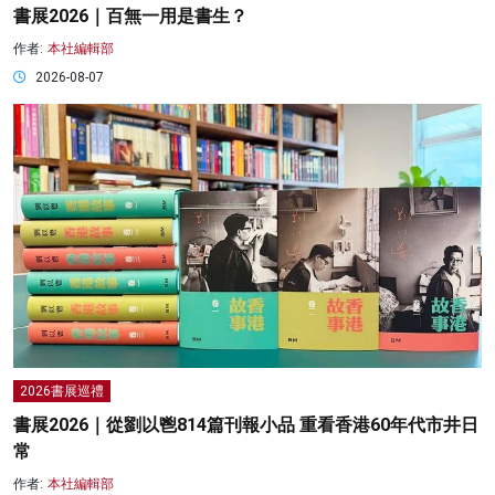
書展2026｜百無一用是書生？
作者:
本社編輯部
2026-08-07
2026書展巡禮
書展2026｜從劉以鬯814篇刊報小品 重看香港60年代市井日
常
作者:
本社編輯部