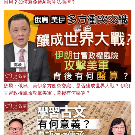
困局？如何避免遭AI演算法操控？
鄧飛：俄烏、美伊多方衝突交織，是否釀成世界大戰？ 伊朗
甘冒政權風險攻擊美軍，背後有何盤算？