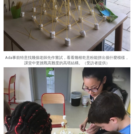
Ada事前特意找幾個老師先作嘗試，看看幾根乾意粉能拼出個什麼模樣，
課堂中更挑戰高難度的高塔結構。（受訪者提供）