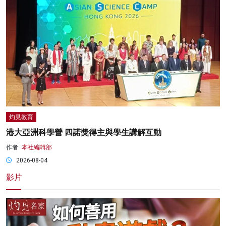
灼見教育
港大亞洲科學營 四諾獎得主與學生講解互動
作者:
本社編輯部
2026-08-04
影片