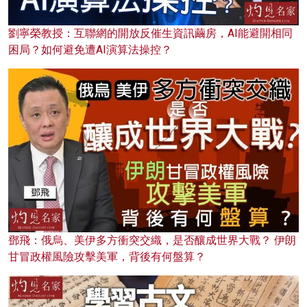
劉寧榮教授：互聯網的開放反催生資訊繭房，AI能避開相同
困局？如何避免遭AI演算法操控？
鄧飛：俄烏、美伊多方衝突交織，是否釀成世界大戰？ 伊朗
甘冒政權風險攻擊美軍，背後有何盤算？