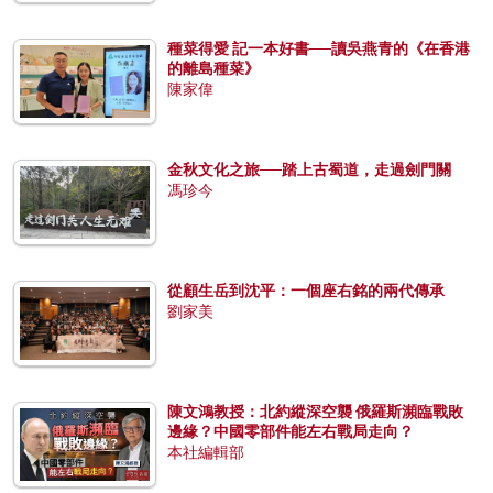
種菜得愛 記一本好書──讀吳燕青的《在香港
的離島種菜》
陳家偉
金秋文化之旅──踏上古蜀道，走過劍門關
馮珍今
從顧生岳到沈平：一個座右銘的兩代傳承
劉家美
陳文鴻教授：北約縱深空襲 俄羅斯瀕臨戰敗
邊緣？中國零部件能左右戰局走向？
本社編輯部