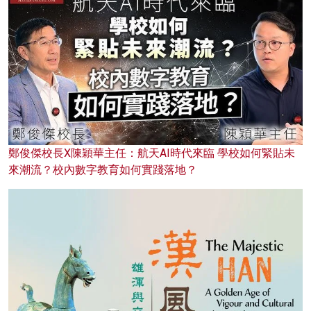
鄭俊傑校長X陳穎華主任：航天AI時代來臨 學校如何緊貼未
來潮流？校內數字教育如何實踐落地？