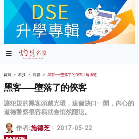
政局
教育
文化
財經
首頁
科技
科普
黑客——墮落了的俠客 | 施德芝
生活
黑客——墮落了的俠客
健康
讓犯規的黑客頭戴光環，這個缺口一開，內心的
商業
道德警察很容易就會悄然隱退。
科技
作者:
施德芝
- 2017-05-22
影片