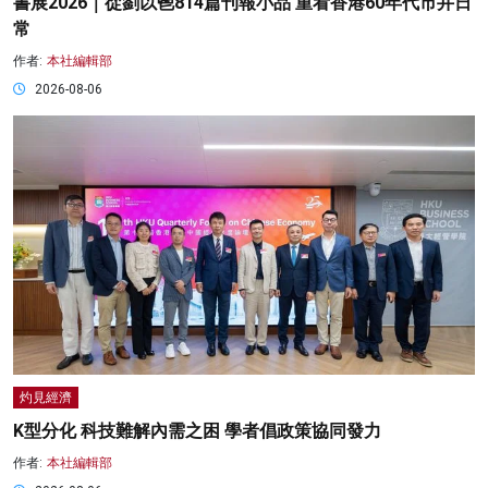
書展2026｜從劉以鬯814篇刊報小品 重看香港60年代市井日
常
作者:
本社編輯部
2026-08-06
灼見經濟
K型分化 科技難解內需之困 學者倡政策協同發力
作者:
本社編輯部