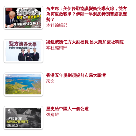
兔主席：美伊停戰協議變衝突導火線，雙方
為何重啟戰爭？伊朗一早洞悉特朗普虛張聲
勢？
本社編輯部
梁鏡威獲任方大副校長 呂大樂加盟社科院
本社編輯部
香港五年規劃須提前布局大鵬灣
來文
歷史給中國人一個公道
張建雄