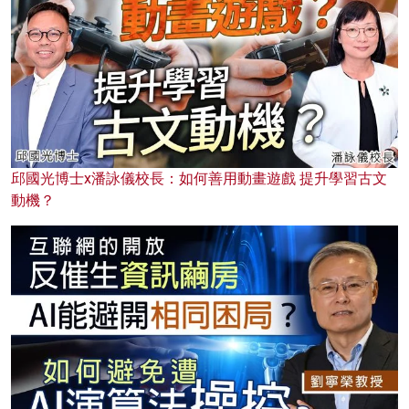
邱國光博士x潘詠儀校長：如何善用動畫遊戲 提升學習古文
動機？