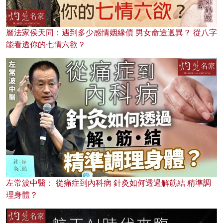
曆法家侯天同：遇到多少感情姻緣債 男女命途迥異？ 從八字
能看透你的七情六欲？
左常波中醫： 從痛症到內科病 針灸如何透過解筋結 精準調
理身體？