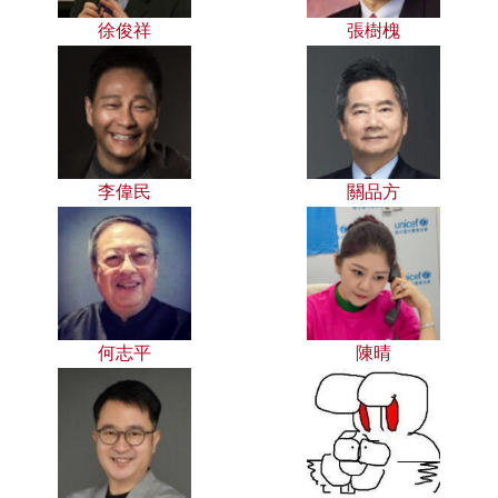
徐俊祥
張樹槐
李偉民
關品方
何志平
陳晴