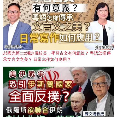
邱國光博士x潘詠儀校長：學習古文有何意義？ 粵語怎樣傳
承文言文之美？ 日常寫作如何應用？