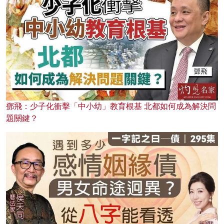
鄧飛：少子化衝擊「中小幼」教育根基 北都如何成為解決問
題關鍵？