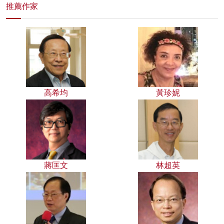
推薦作家
高希均
黃珍妮
蔣匡文
林超英