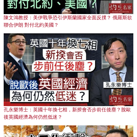
陳文鴻教授：美伊戰爭恐引伊斯蘭國家全面反撲？ 俄羅斯欲
聯合伊朗 對付北約美國？
孔永樂博士：英國十年換七相，新揆會否步前任後塵？脫歐
後英國經濟為何仍然低迷？