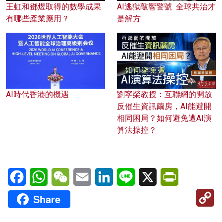
王虹和鄧煜取得的數學成果
AI逃獄敲響警號 全球共治才
有哪些產業應用？
是解方
AI時代香港的機遇
劉寧榮教授：互聯網的開放
反催生資訊繭房，AI能避開
相同困局？如何避免遭AI演
算法操控？
Facebook
WhatsApp
WeChat
Email
LinkedIn
Line
X
PrintFriendl
C
Share
Li