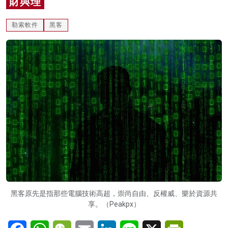
財與理
名家榜
勒索軟件
黑客
灼見活動
關於我們
黑客原先是指那些電腦技術高超，崇尚自由、反權威、樂於資源共
享。（Peakpx）
Facebook
WhatsApp
WeChat
Email
LinkedIn
Line
X
PrintFriendl