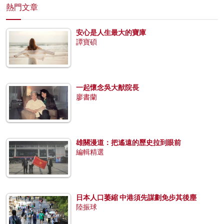
熱門文章
安心是人生最大的寶庫
譚寶碩
一起懷念吳大猷院長
廖書蘭
雄關漫道：把遙遠的歷史拉到眼前
編輯精選
日本人口萎縮 中港須先謀劃免步其後塵
陸振球