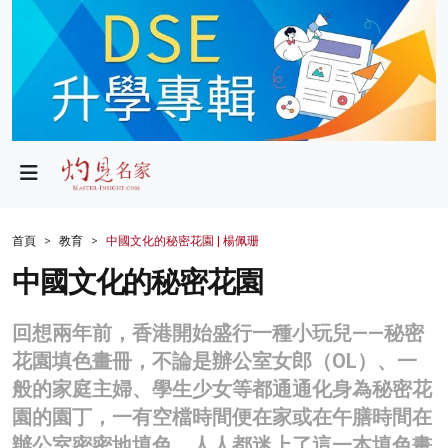
政局
教育
文化
財經
首頁
教育
中國文化的秘密花園 | 楊佩珊
生活
中國文化的秘密花園
健康
回想兩年前，香港開始盛行一種小玩兒——秘密
商業
花園填色畫冊，不論是辦公室女郎（OL）、一
般的家庭主婦、學生少女等都通通化身為秘密花
科技
園的園丁，一有空檔時間便在家或在午膳時間在
影片
辦公室密密地填色。人人都迷上了這一本填色畫