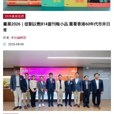
2026書展巡禮
書展2026｜從劉以鬯814篇刊報小品 重看香港60年代市井日
常
作者:
本社編輯部
2026-08-06