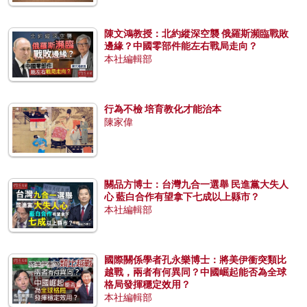
陳文鴻教授：北約縱深空襲 俄羅斯瀕臨戰敗
邊緣？中國零部件能左右戰局走向？
本社編輯部
行為不檢 培育教化才能治本
陳家偉
關品方博士：台灣九合一選舉 民進黨大失人
心 藍白合作有望拿下七成以上縣市？
本社編輯部
國際關係學者孔永樂博士：將美伊衝突類比
越戰，兩者有何異同？中國崛起能否為全球
格局發揮穩定效用？
本社編輯部