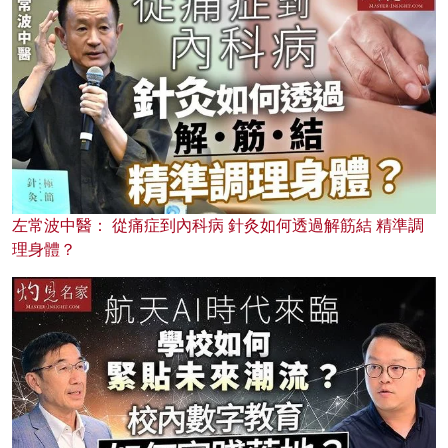
左常波中醫： 從痛症到內科病 針灸如何透過解筋結 精準調
理身體？