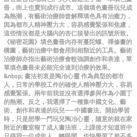
冊，街上也賣到成行成市。這個填色畫冊玩兒成
名家榜
為熱潮，有藝術治療師曾解釋填色具有治癒力，
灼見活動
因為都市人精神壓力大，容易感覺緊張和焦慮，
這些情況都是大腦內的杏仁核發出的訊號所致。
關於我們
《秘密花園》填色畫冊內存有蔓陀螺、禪修畫的
構圖，藝術治療中都會用到相類近的工具。藝術
治療師亦指出藝術治療會較強調創作和表達，單
單填色畫冊未必能完全達到治療的效果。
&nbsp; 書法初衷是陶冶心靈 作為典型的都市
人，日常的學校工作的確使人精神壓力大，容易
感覺緊張。兩年前我並沒有選擇參與作為小園丁
的熱潮。反之，我選擇了一種集中國文化、藝
術、創作和表達的玩兒——中國書法。開始學習
時，只是想學一門玩兒陶冶心靈，隨意的就在家
附近的畫室報了成人書法班，上課後才知道班中
只得我一位成年人。轉眼間，也快學習了差不多