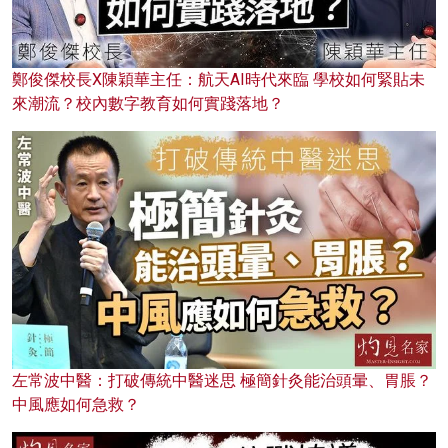
鄭俊傑校長X陳穎華主任：航天AI時代來臨 學校如何緊貼未
來潮流？校內數字教育如何實踐落地？
左常波中醫：打破傳統中醫迷思 極簡針灸能治頭暈、胃脹？
中風應如何急救？