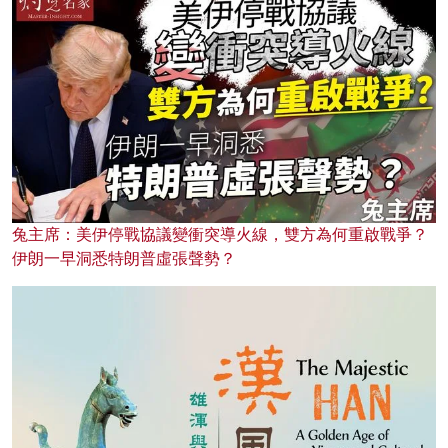
兔主席：美伊停戰協議變衝突導火線，雙方為何重啟戰爭？
伊朗一早洞悉特朗普虛張聲勢？