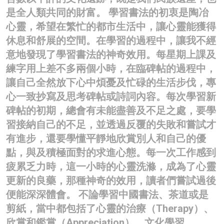
是全人類共同的財富。 學習書法的初衷是陶冶
心靈，希望在繁忙的都市生活中，讓心靈能獲得
休息和舒展的空間。在學習的過程中，讓我不經
意地發現了學習書法的神奇效用。每星期上課及
練字用上差不多兩個小時，在臨碑帖的過程中，
讓自己全然放下心中煩憂及忙碌的生活步伐，專
心一致抄寫及思考碑帖或詩詞內容。每次學習新
碑帖的初期，總會有未能盡善及不足之處，要學
習接納自己的不足，並透過反覆的失敗和嘗試才
有進步，還要學懂平靜地欣賞別人和自己的優
點，與及積極面對的求進心態。每一次工作感到
疲累乏力時，這一小時的心靈洗滌，成為了心靈
更新的良藥，那種神奇的效用，讀者們嘗試過後
便能深深體會。 不論學習中國書法、茶道或是
剪紙，當中都包括了心靈的治療（Therapy）、
欣賞和鑑賞（Appreciation）、文化學習