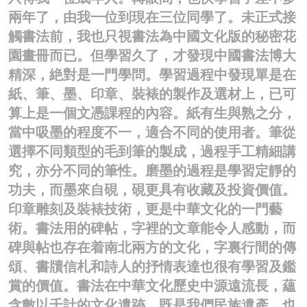
兩年了，由我一位到現在三位同學了。未正式接
觸書法前，我也只視書法為中國文化版的秘密花
園畫冊而已。但學習久了，才發現中國書法博大
精深，絶對是一門學問。學習過程中發現單是在
紙、筆、墨、印章、裝裱的製作及選材上，已可
算上是一個文憑課程的內容。紙有生與熟之分，
當中吸墨的程度不一，適合不同的使用者。筆從
選擇不同類型的毛到筆的製成，過程手工精細講
究，亦分不同的筆性。磨墨的過程是學習定靜的
功夫，而墨來自硯，硯更具有收藏及投資價值。
印章雕刻及裝裱技術，更是中華文化的一門藝
術。書法用的碑帖，字裡的文章能令人感動，而
碑與帖也存在着南北兩方的文化，字裏行間的傳
頌、書牘信札和詩人的抒情表達也很有學習及鑑
賞的價值。書法在中華文化歷史中源遠流長，蘊
含數以千計的文化遺跡，既是我們民族遺產，也