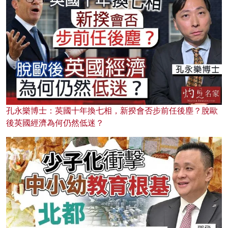
孔永樂博士：英國十年換七相，新揆會否步前任後塵？脫歐
後英國經濟為何仍然低迷？