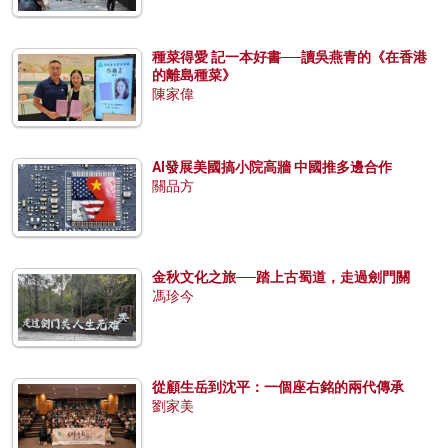
種菜得愛 記一本好書──讀吳燕青的《在香港
的離島種菜》
陳家偉
AI發展美國搞小院高牆 中國推多邊合作
關品方
金秋文化之旅──踏上古蜀道，走過劍門關
馮珍今
從顧生岳到沈平：一個座右銘的兩代傳承
劉家美