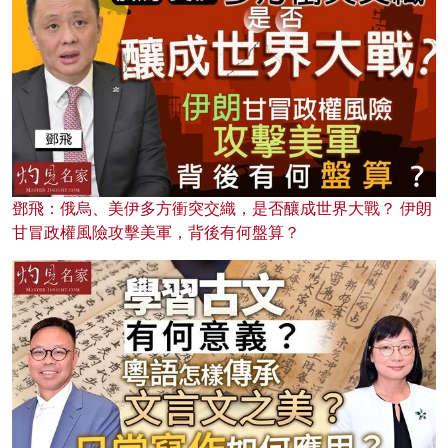
鄧飛：俄烏、美伊多方衝突交織，是否釀成世界大戰？ 伊朗
甘冒政權風險攻擊美軍，背後有何盤算？