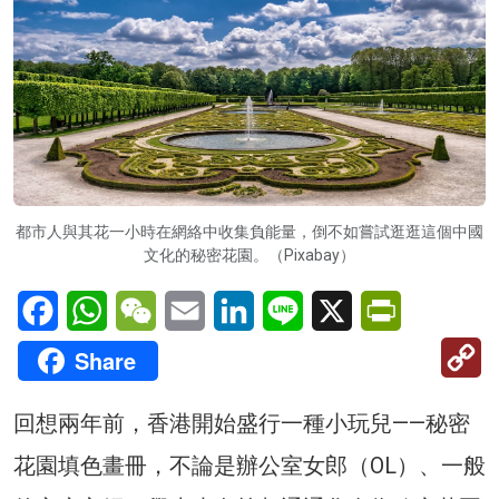
都市人與其花一小時在網絡中收集負能量，倒不如嘗試逛逛這個中國
文化的秘密花園。（Pixabay）
Facebook
WhatsApp
WeChat
Email
LinkedIn
Line
X
PrintFriendl
C
Share
Li
回想兩年前，香港開始盛行一種小玩兒——秘密
花園填色畫冊，不論是辦公室女郎（OL）、一般