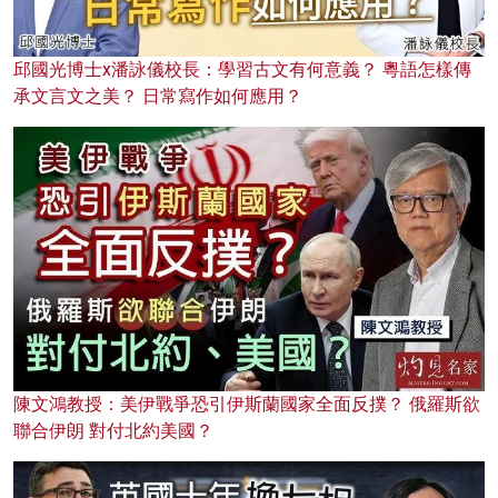
邱國光博士x潘詠儀校長：學習古文有何意義？ 粵語怎樣傳
承文言文之美？ 日常寫作如何應用？
陳文鴻教授：美伊戰爭恐引伊斯蘭國家全面反撲？ 俄羅斯欲
聯合伊朗 對付北約美國？