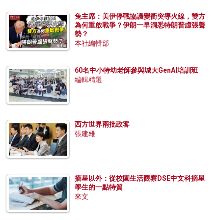
兔主席：美伊停戰協議變衝突導火線，雙方
為何重啟戰爭？伊朗一早洞悉特朗普虛張聲
勢？
本社編輯部
60名中小特幼老師參與城大GenAI培訓班
編輯精選
西方世界兩批政客
張建雄
摘星以外：從校園生活觀察DSE中文科摘星
學生的一點特質
來文