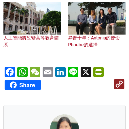
人工智能將改變高等教育體
昇普十年：Antonia的使命
系
Phoebe的選擇
Facebook
WhatsApp
WeChat
Email
LinkedIn
Line
X
PrintFriendl
C
Share
Li