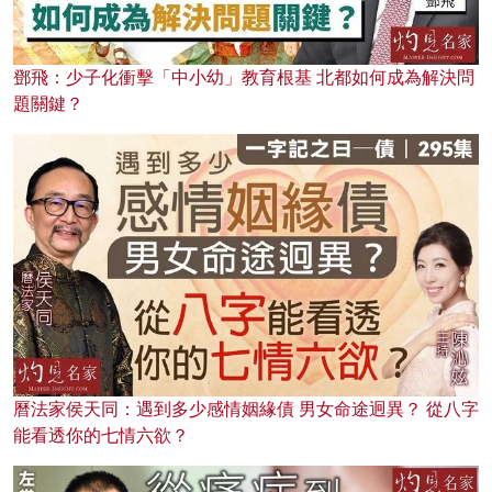
鄧飛：少子化衝擊「中小幼」教育根基 北都如何成為解決問
題關鍵？
曆法家侯天同：遇到多少感情姻緣債 男女命途迥異？ 從八字
能看透你的七情六欲？