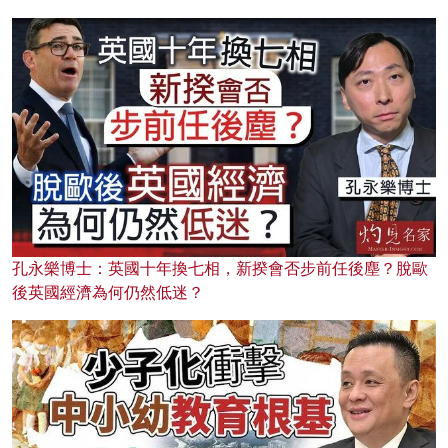
孔永樂博士：英國十年換七相，新揆會否步前任後塵？脫歐
後英國經濟為何仍然低迷？