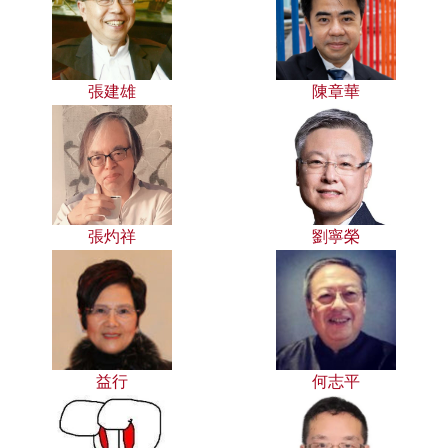
張建雄
陳章華
張灼祥
劉寧榮
益行
何志平