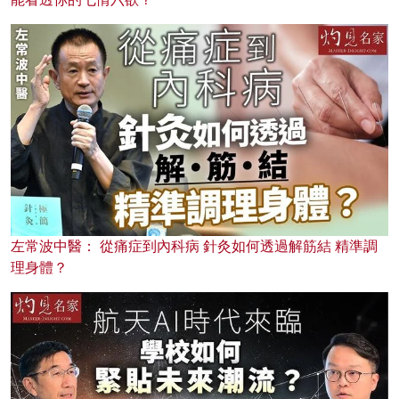
左常波中醫： 從痛症到內科病 針灸如何透過解筋結 精準調
理身體？