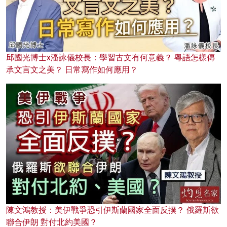
邱國光博士x潘詠儀校長：學習古文有何意義？ 粵語怎樣傳
承文言文之美？ 日常寫作如何應用？
陳文鴻教授：美伊戰爭恐引伊斯蘭國家全面反撲？ 俄羅斯欲
聯合伊朗 對付北約美國？