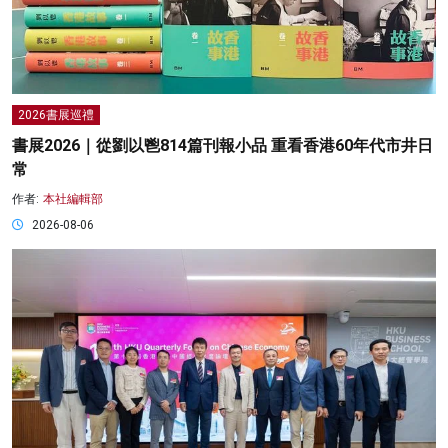
2026書展巡禮
書展2026｜從劉以鬯814篇刊報小品 重看香港60年代市井日
常
作者:
本社編輯部
2026-08-06