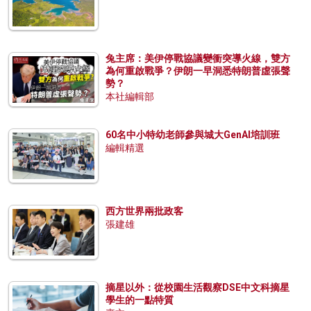
兔主席：美伊停戰協議變衝突導火線，雙方
為何重啟戰爭？伊朗一早洞悉特朗普虛張聲
勢？
本社編輯部
60名中小特幼老師參與城大GenAI培訓班
編輯精選
西方世界兩批政客
張建雄
摘星以外：從校園生活觀察DSE中文科摘星
學生的一點特質