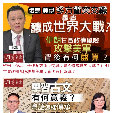
鄧飛：俄烏、美伊多方衝突交織，是否釀成世界大戰？ 伊朗
甘冒政權風險攻擊美軍，背後有何盤算？