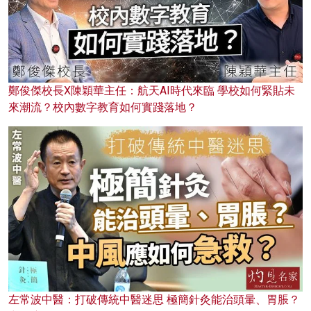
鄭俊傑校長X陳穎華主任：航天AI時代來臨 學校如何緊貼未
來潮流？校內數字教育如何實踐落地？
左常波中醫：打破傳統中醫迷思 極簡針灸能治頭暈、胃脹？