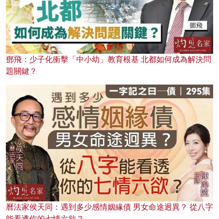
鄧飛：少子化衝擊「中小幼」教育根基 北都如何成為解決問
題關鍵？
曆法家侯天同：遇到多少感情姻緣債 男女命途迥異？ 從八字
能看透你的七情六欲？