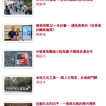
陸振球
種菜得愛 記一本好書──讀吳燕青的《在香港
的離島種菜》
陳家偉
AI發展美國搞小院高牆 中國推多邊合作
關品方
金秋文化之旅──踏上古蜀道，走過劍門關
馮珍今
從顧生岳到沈平：一個座右銘的兩代傳承