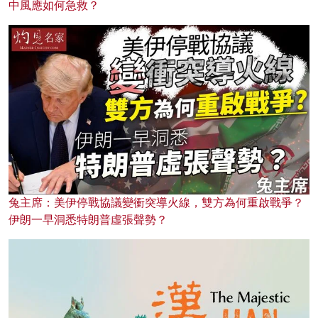
中風應如何急救？
兔主席：美伊停戰協議變衝突導火線，雙方為何重啟戰爭？
伊朗一早洞悉特朗普虛張聲勢？