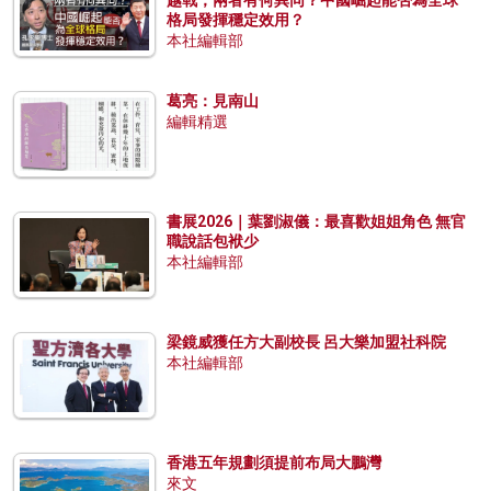
越戰，兩者有何異同？中國崛起能否為全球
格局發揮穩定效用？
本社編輯部
葛亮：見南山
編輯精選
書展2026｜葉劉淑儀：最喜歡姐姐角色 無官
職說話包袱少
本社編輯部
梁鏡威獲任方大副校長 呂大樂加盟社科院
本社編輯部
香港五年規劃須提前布局大鵬灣
來文