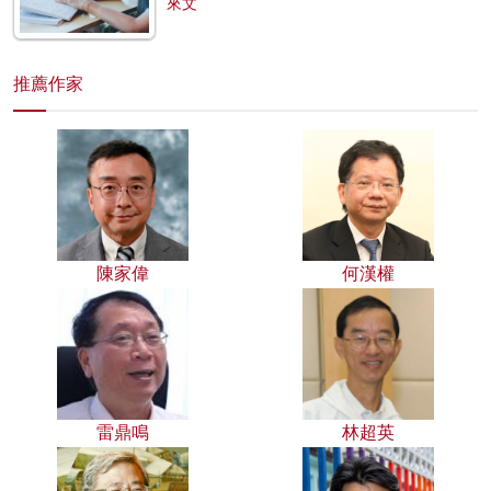
來文
推薦作家
陳家偉
何漢權
雷鼎鳴
林超英