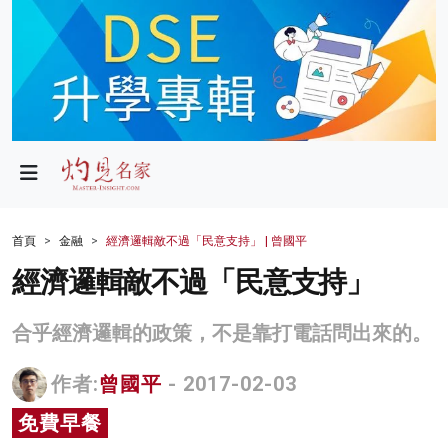
政局
教育
文化
財經
首頁
金融
經濟邏輯敵不過「民意支持」 | 曾國平
生活
經濟邏輯敵不過「民意支持」
健康
合乎經濟邏輯的政策，不是靠打電話問出來的。
商業
作者:
曾國平
- 2017-02-03
科技
免費早餐
影片