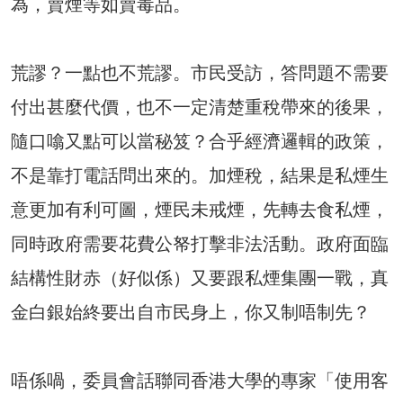
為，賣煙等如賣毒品。
荒謬？一點也不荒謬。市民受訪，答問題不需要
付出甚麼代價，也不一定清楚重稅帶來的後果，
隨口噏又點可以當秘笈？合乎經濟邏輯的政策，
不是靠打電話問出來的。加煙稅，結果是私煙生
意更加有利可圖，煙民未戒煙，先轉去食私煙，
同時政府需要花費公帑打擊非法活動。政府面臨
結構性財赤（好似係）又要跟私煙集團一戰，真
金白銀始終要出自市民身上，你又制唔制先？
唔係喎，委員會話聯同香港大學的專家「使用客