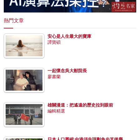
熱門文章
安心是人生最大的寶庫
譚寶碩
一起懷念吳大猷院長
廖書蘭
雄關漫道：把遙遠的歷史拉到眼前
編輯精選
日本人口萎縮 中港須先謀劃免步其後塵