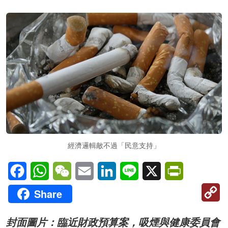
名家榜
灼見活動
關於我們
經濟邏輯敵不過「民意支持」
Facebook
WhatsApp
WeChat
Email
LinkedIn
Line
X
PrintFriendl
C
Share
Li
封面圖片：臨近財政預算案，吸煙與健康委員會