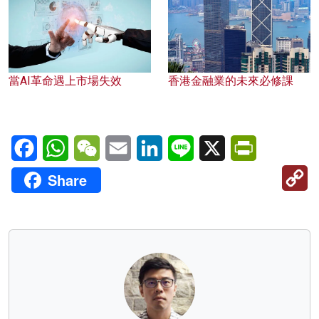
當AI革命遇上市場失效
香港金融業的未來必修課
Facebook
WhatsApp
WeChat
Email
LinkedIn
Line
X
PrintFriendl
C
Share
Li