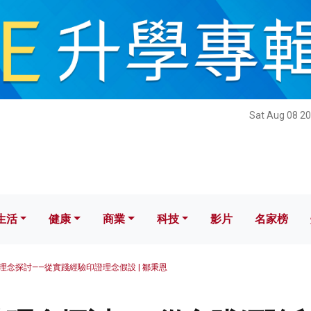
健康
商業
科技
影片
名家榜
Sat Aug 08 20
生活
健康
商業
科技
影片
名家榜
理念探討——從實踐經驗印證理念假設 | 鄒秉恩