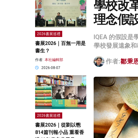
學校改
理念假
2026書展巡禮
IQEA 的假
書展2026｜百無一用是
學校發展遠象和
書生？
作者:
本社編輯部
作者:
鄒秉
2026-08-07
2026書展巡禮
書展2026｜從劉以鬯
814篇刊報小品 重看香