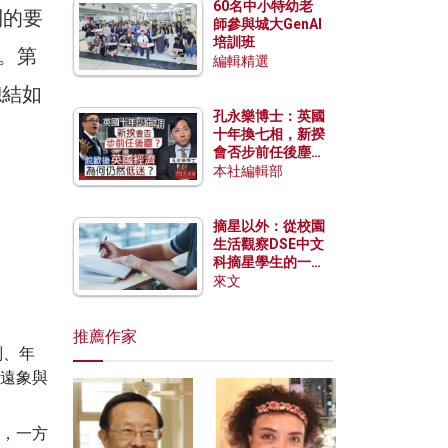
60名中小特幼老
失利的要
師參與城大GenAI
培訓班
享。第
編輯精選
總結如
孔永樂博士：英國
十年換七相，新揆
會否步前任後塵？
脫歐後英國經濟為
本社編輯部
何仍然低迷？
摘星以外：從校園
生活觀察DSE中文
科摘星學生的一點
特質
來文
推薦作家
別、年
遠象與
，一方