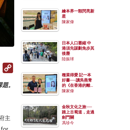
繪本界一顆閃亮新
星
陳家偉
日本人口萎縮 中
港須先謀劃免步其
後塵
陸振球
Copy
Link
種菜得愛 記一本
好書──讀吳燕青
課題。
的《在香港的離島
種菜》
陳家偉
金秋文化之旅──
踏上古蜀道，走過
政府主
劍門關
馮珍今
for