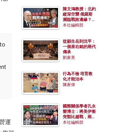
陳文鴻教授：北約
縱深空襲 俄羅斯
瀕臨戰敗邊緣？中
國零部件能左右戰
本社編輯部
局走向？
從顧生岳到沈平：
to
一個座右銘的兩代
傳承
劉家美
ent
行為不檢 培育教
化才能治本
陳家偉
國際關係學者孔永
樂博士：將美伊衝
突類比越戰，兩者
營運
有何異同？中國崛
本社編輯部
起能否為全球格局