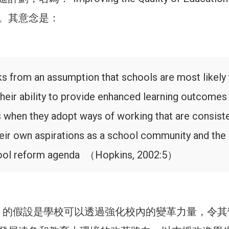
QEA。其意念是：
s from an assumption that schools are most likely 
their ability to provide enhanced learning outcomes
ls when they adopt ways of working that are consist
heir own aspirations as a school community and the
hool reform agenda （Hopkins, 2002:5）
EA 的假設是學校可以透過強化校內的變革力量，令其