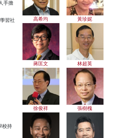
人手擔
高希均
黃珍妮
學習社
蔣匡文
林超英
徐俊祥
張樹槐
學校持