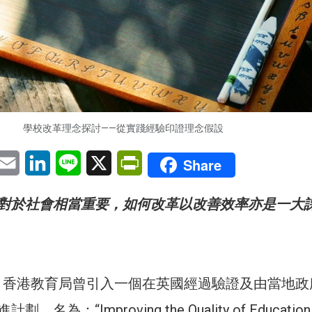
學校改革理念探討——從實踐經驗印證理念假設
pp
eChat
Email
LinkedIn
Line
X
PrintFriendly
Share
對於社會相當重要，如何改革以改善效率亦是一大
5年，香港教育局曾引入一個在英國經過驗證及由當地
為：“Improving the Quality of Education 