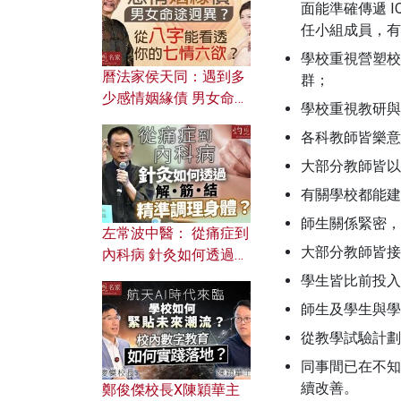
面能準確傳遞 
任小組成員，有
學校重視營塑校
曆法家侯天同：遇到多
群；
少感情姻緣債 男女命途
學校重視教研與
迥異？ 從八字能看透你
各科教師皆樂意
的七情六欲？
大部分教師皆以
有關學校都能建
師生關係緊密，
左常波中醫： 從痛症到
大部分教師皆接
內科病 針灸如何透過解
筋結 精準調理身體？
學生皆比前投
師生及學生與學
從教學試驗計劃
同事間已在不知
續改善。
鄭俊傑校長X陳穎華主