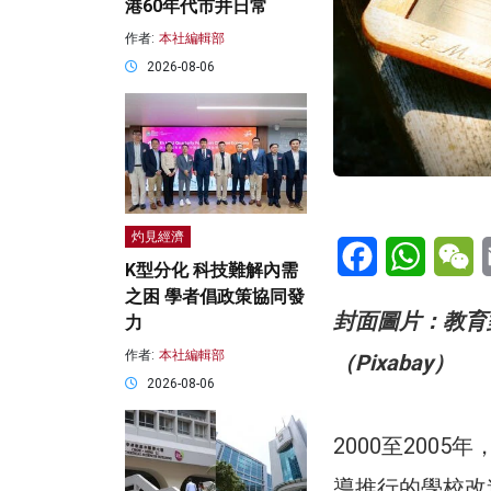
港60年代市井日常
作者:
本社編輯部
2026-08-06
灼見經濟
Facebook
WhatsA
W
K型分化 科技難解內需
之困 學者倡政策協同發
封面圖片：教育
力
作者:
本社編輯部
（Pixabay）
2026-08-06
2000至200
導推行的學校改進計劃，名