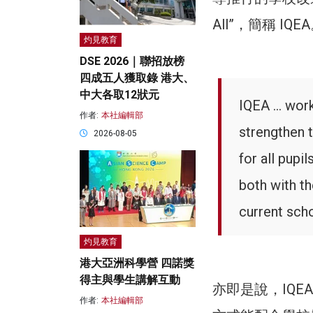
All”，簡稱 I
灼見教育
DSE 2026｜聯招放榜
四成五人獲取錄 港大、
中大各取12狀元
IQEA … work
作者:
本社編輯部
strengthen 
2026-08-05
for all pupi
both with t
current sc
灼見教育
港大亞洲科學營 四諾獎
得主與學生講解互動
亦即是說，IQ
作者:
本社編輯部