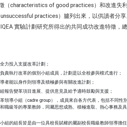
aracteristics of good practices）和改進
or unsuccessful practices）臚列出來，以供讀者分
 IQEA 實驗計劃研究所得出的共同成功改進特徵，
全力投入支援改革計劃；
負責執行改革的個別小組成員，計劃是以全校參與模式進行；
導者能以身作則領導及積極參與有關改進計劃；
組報告變革項目進展、提供意見及給予適時鼓勵與支援；
領導小組（cadre group），成員來自各方代表，包括不同性
和職級等的專業教師，同屬思想成熟、積極進取、熱心事務及具
小組的組長皆是由一位具校長賦權的屬副校長職級教師領導擔任