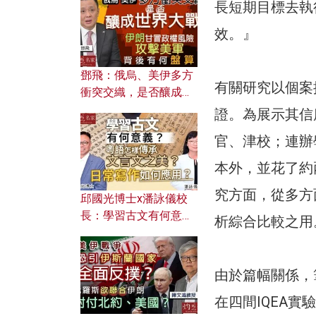
何避免遭AI演算法操
長短期目標去執
控？
效。』
鄧飛：俄烏、美伊多方
有關研究以個案
衝突交織，是否釀成世
界大戰？ 伊朗甘冒政權
證。為展示其信
風險攻擊美軍，背後有
官、津校；連辦
何盤算？
本外，並花了約
究方面，從多方
邱國光博士x潘詠儀校
長：學習古文有何意
析綜合比較之用
義？ 粵語怎樣傳承文言
文之美？ 日常寫作如何
應用？
由於篇幅關係，
在四間IQEA