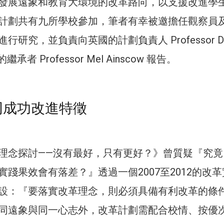
發展遠象和教育大環境的改革路向，以支援改進學
計劃共有九所學校參加，筆者有幸被邀擔任觀察員
研究，並負責向英國的計劃負責人 Professor Da
的繼承者 Professor Mel Ainscow 報告。
共同成功改進特徵
理念探討——沒有最好，只有更好？》曾質疑『究竟
踐果效會有落差？』透過一個2007至2012的改革
設：『要落實改革理念，則必須具備有利改革的條
同遠象與同一心志外，改革計劃需配合校情、按優