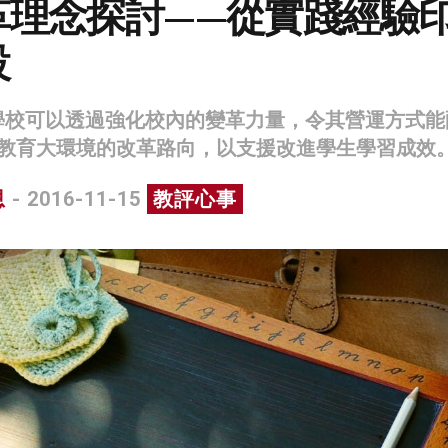
革理念探討——從實踐經驗
設
設是學校可以透過強化校內的變革力量，令其營運方式能
教育大環境的改革路向，以支援改進學生學習成效
恩
- 2016-11-15
教評心事