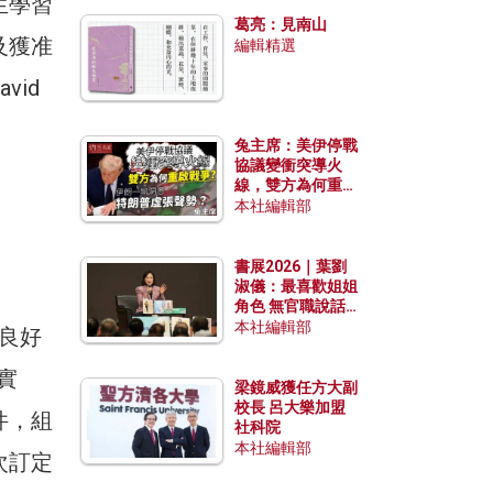
生學習
發揮穩定效用？
葛亮：見南山
及獲准
編輯精選
vid
兔主席：美伊停戰
協議變衝突導火
線，雙方為何重啟
戰爭？伊朗一早洞
本社編輯部
悉特朗普虛張聲
勢？
書展2026｜葉劉
淑儀：最喜歡姐姐
角色 無官職說話
包袱少
本社編輯部
良好
實
梁鏡威獲任方大副
校長 呂大樂加盟
件，組
社科院
本社編輯部
次訂定