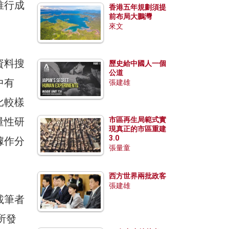
推行成
香港五年規劃須提
前布局大鵬灣
來文
資料搜
歷史給中國人一個
公道
中有
張建雄
比較樣
量性研
市區再生局範式實
現真正的市區重建
3.0
據作分
張量童
西方世界兩批政客
張建雄
載筆者
所發