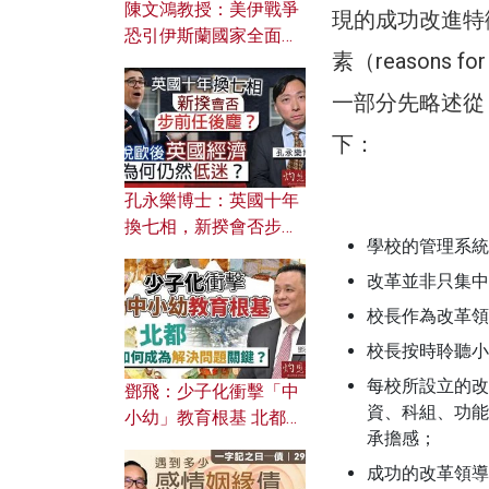
陳文鴻教授：美伊戰爭
現的成功改進特徵（ch
恐引伊斯蘭國家全面反
素（reasons f
撲？ 俄羅斯欲聯合伊朗
對付北約美國？
一部分先略述從
下：
孔永樂博士：英國十年
換七相，新揆會否步前
學校的管理系統
任後塵？脫歐後英國經
濟為何仍然低迷？
改革並非只集中
校長作為改革領
校長按時聆聽小
每校所設立的改革
鄧飛：少子化衝擊「中
資、科組、功能
小幼」教育根基 北都如
承擔感；
何成為解決問題關鍵？
成功的改革領導