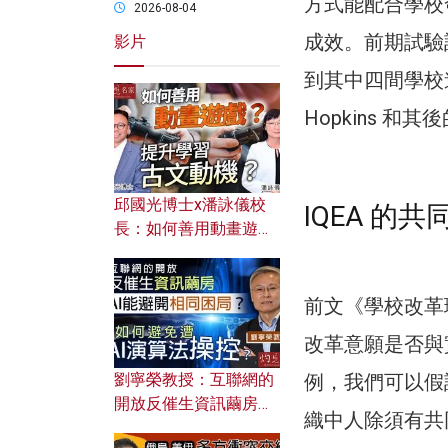
方式能配合學校
2026-08-04
成效。前期試驗
影片
到其中四間學校進行
Hopkins 和其後
邱國光博士x潘詠儀校
IQEA 的
長：如何善用動畫遊戲
提升學習古文動機？
前文《學校改革
改革意願是否與實
劉寧榮教授：互聯網的
例，我們可以假
開放反催生資訊繭房，
織中人除須有共
AI能避開相同困局？如