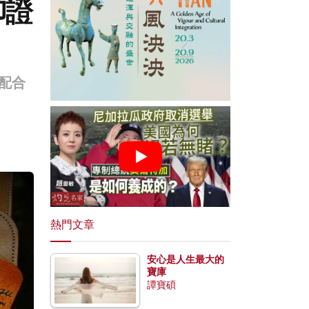
印證
配合
。
熱門文章
安心是人生最大的
寶庫
譚寶碩