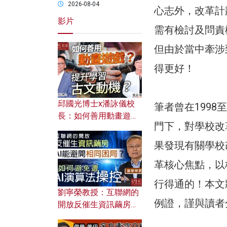
2026-08-04
心志外，改革計
影片
需有檢討及問責
但由於當中牽涉
得更好！
邱國光博士x潘詠儀校
筆者曾在1998至2
長：如何善用動畫遊戲
門下，對學校改
提升學習古文動機？
果發現有關學校
革核心焦點，以
行得通的！本文將
劉寧榮教授：互聯網的
例證，謹與讀者
開放反催生資訊繭房，
AI能避開相同困局？如