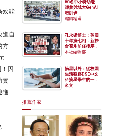
60名中小特幼老
師參與城大GenAI
高效能
培訓班
編輯精選
,
改進自
孔永樂博士：英國
十年換七相，新揆
的方
會否步前任後塵？
脫歐後英國經濟為
本社編輯部
t
何仍然低迷？
同！因
摘星以外：從校園
生活觀察DSE中文
功實
科摘星學生的一點
特質
來文
地進
推薦作家
,