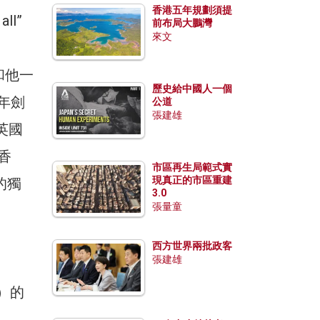
香港五年規劃須提
all”
前布局大鵬灣
來文
年，和他一
歷史給中國人一個
當年劍
公道
張建雄
英國
香
市區再生局範式實
現真正的市區重建
的獨
3.0
張量童
西方世界兩批政客
張建雄
h）的