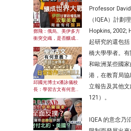
何避免遭AI演算法操
Professor David 
控？
（IQEA）計劃理念（Ai
Hopkins, 200
鄧飛：俄烏、美伊多方
衝突交織，是否釀成世
起研究的還包括 Mel
界大戰？ 伊朗甘冒政權
風險攻擊美軍，背後有
橋大學學者。有
何盤算？
和歐洲某些國家的
港，在教育局協
邱國光博士x潘詠儀校
立報告及其他文獻佐證（如
長：學習古文有何意
義？ 粵語怎樣傳承文言
121）。
文之美？ 日常寫作如何
應用？
IQEA 的意念乃沿於
限制而發展出來