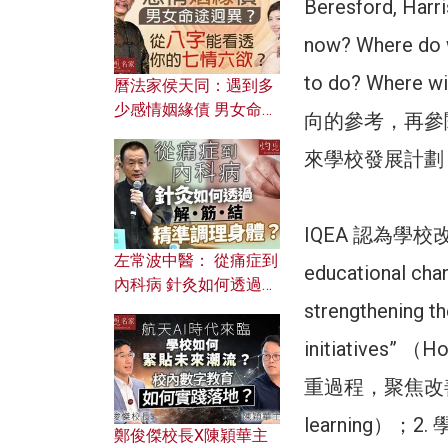
Beresford, Har
now? Where do w
to do? Whe
曆法家侯天同：遇到多
少感情姻緣債 男女命途
向的參考，再參
迥異？ 從八字能看透你
來學校發展計劃
的七情六欲？
IQEA 認為學校改進（s
左常波中醫： 從痛症到
educational cha
內科病 針灸如何透過解
筋結 精準調理身體？
strengthening t
initiatives
重過程，聚焦改善或提
learning）
鄭俊傑校長X陳穎華主