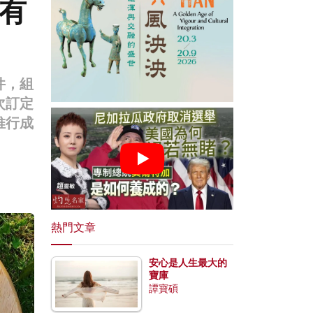
有
件，組
次訂定
推行成
熱門文章
安心是人生最大的
寶庫
譚寶碩