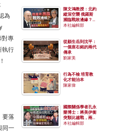
;
陳文鴻教授：北約
縱深空襲 俄羅斯
們認為
瀕臨戰敗邊緣？中
國零部件能左右戰
本社編輯部
y
局走向？
老師對專
從顧生岳到沈平：
一個座右銘的兩代
位所執行
傳承
劉家美
）！
行為不檢 培育教
化才能治本
陳家偉
國際關係學者孔永
樂博士：將美伊衝
，要落
突類比越戰，兩者
有何異同？中國崛
本社編輯部
與同一
起能否為全球格局