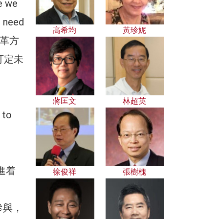
e we
e need
高希均
黃珍妮
改革方
訂定未
蔣匡文
林超英
 to
改進着
徐俊祥
張樹槐
）參與，