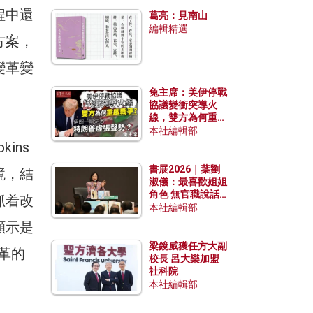
發揮穩定效用？
程中還
葛亮：見南山
編輯精選
方案，
變革變
兔主席：美伊停戰
協議變衝突導火
線，雙方為何重啟
戰爭？伊朗一早洞
本社編輯部
悉特朗普虛張聲
kins
勢？
書展2026｜葉劉
境，結
淑儀：最喜歡姐姐
角色 無官職說話
抓着改
包袱少
本社編輯部
顯示是
梁鏡威獲任方大副
改革的
校長 呂大樂加盟
社科院
本社編輯部