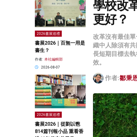
學校改
更好？
2026書展巡禮
改革沒有最佳單
書展2026｜百無一用是
織中人除須有共
書生？
長短期目標去執
作者:
本社編輯部
效。
2026-08-07
作者:
鄒秉
2026書展巡禮
書展2026｜從劉以鬯
814篇刊報小品 重看香