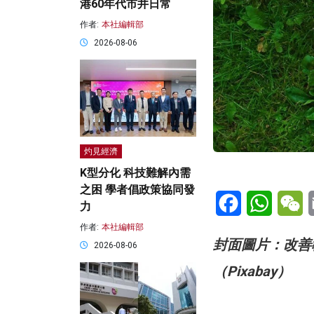
港60年代市井日常
作者:
本社編輯部
2026-08-06
灼見經濟
K型分化 科技難解內需
之困 學者倡政策協同發
Facebook
WhatsA
W
力
作者:
本社編輯部
封面圖片：改善
2026-08-06
（Pixabay）