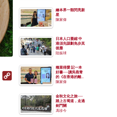
繪本界一顆閃亮新
星
陳家偉
日本人口萎縮 中
港須先謀劃免步其
後塵
陸振球
種菜得愛 記一本
好書──讀吳燕青
Copy
Link
的《在香港的離島
種菜》
陳家偉
金秋文化之旅──
踏上古蜀道，走過
劍門關
馮珍今