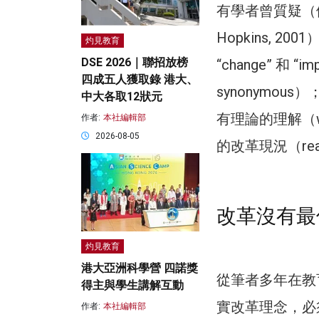
有學者曾質疑（例如：Ai
Hopkins,
灼見教育
DSE 2026｜聯招放榜
“change” 和 “
四成五人獲取錄 港大、
synonymous）；
中大各取12狀元
有理論的理解（wha
作者:
本社編輯部
2026-08-05
的改革現況（realit
改革沒有最
灼見教育
港大亞洲科學營 四諾獎
從筆者多年在教
得主與學生講解互動
實改革理念，必
作者:
本社編輯部