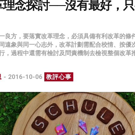
革理念探討──沒有最好，只
一良方，要落實改革理念，必須具備有利改革的條
同遠象與同一心志外，改革計劃需配合校情、按優
行，過程中還需有檢討及問責機制去檢視整個改革
恩
- 2016-10-06
教評心事