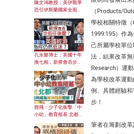
陳文鴻教授：美伊戰爭
恐引伊斯蘭國家全面反
（Products
撲？ 俄羅斯欲聯合伊朗
學校相關特徵（Chara
對付北約美國？
1999:195
己所屬學校單位
孔永樂博士：英國十年
法，結果改革無從入
換七相，新揆會否步前
Research
任後塵？脫歐後英國經
濟為何仍然低迷？
為學校改革運動
例、具體經驗和
步！
鄧飛：少子化衝擊「中
小幼」教育根基 北都如
何成為解決問題關鍵？
筆者在籌劃改革計劃