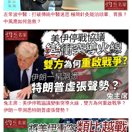
左常波中醫：打破傳統中醫迷思 極簡針灸能治頭暈、胃脹？
中風應如何急救？
兔主席：美伊停戰協議變衝突導火線，雙方為何重啟戰爭？
伊朗一早洞悉特朗普虛張聲勢？