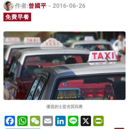
作者:
曾國平
- 2016-06-26
名家榜
免費早餐
灼見活動
關於我們
優質的士是劣質回應
Facebook
WhatsApp
WeChat
Email
LinkedIn
Line
X
PrintFriendl