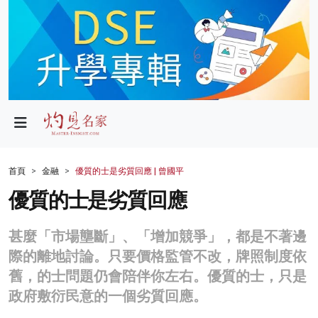
政局
教育
文化
財經
首頁
金融
優質的士是劣質回應 | 曾國平
生活
優質的士是劣質回應
健康
甚麼「市場壟斷」、「增加競爭」，都是不著邊
商業
際的離地討論。只要價格監管不改，牌照制度依
舊，的士問題仍會陪伴你左右。優質的士，只是
科技
政府敷衍民意的一個劣質回應。
影片