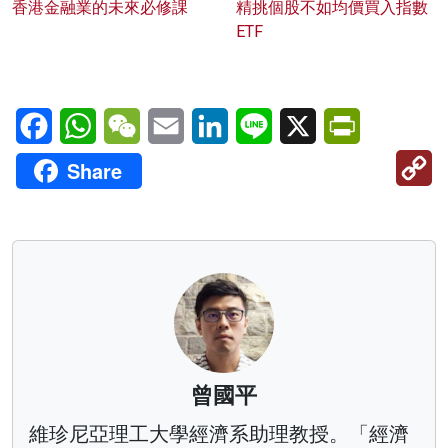
香港金融業的未來必修課
精挑個股不如均價買入指數
ETF
Facebook
WhatsApp
WeChat
Email
LinkedIn
Line
X
PrintFriendl
C
Share
Li
曾國平
維珍尼亞理工大學經濟系助理教授。「經濟