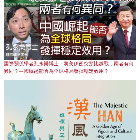
國際關係學者孔永樂博士：將美伊衝突類比越戰，兩者有何
異同？中國崛起能否為全球格局發揮穩定效用？