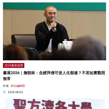
2026書展巡禮
書展2026｜詹朗林：念經拜佛可使人生順遂？不若如實觀照
無常
作者:
本社編輯部
2026-08-03