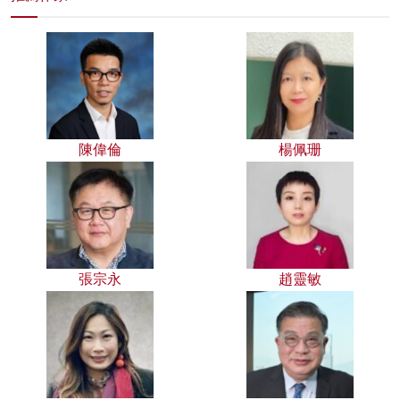
陳偉倫
楊佩珊
張宗永
趙靈敏