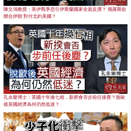
陳文鴻教授：美伊戰爭恐引伊斯蘭國家全面反撲？ 俄羅斯欲
聯合伊朗 對付北約美國？
孔永樂博士：英國十年換七相，新揆會否步前任後塵？脫歐
後英國經濟為何仍然低迷？