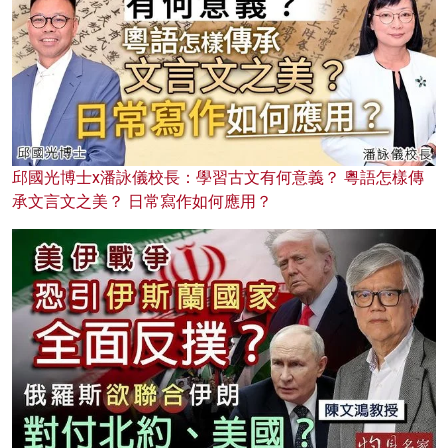
邱國光博士x潘詠儀校長：學習古文有何意義？ 粵語怎樣傳
承文言文之美？ 日常寫作如何應用？