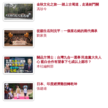
金秋文化之旅──踏上古蜀道，走過劍門關
馮珍今
從顧生岳到沈平：一個座右銘的兩代傳承
劉家美
關品方博士：台灣九合一選舉 民進黨大失人
心 藍白合作有望拿下七成以上縣市？
本社編輯部
日本、印度經濟難扭轉乾坤
張建雄