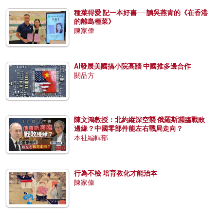
種菜得愛 記一本好書──讀吳燕青的《在香港
的離島種菜》
陳家偉
AI發展美國搞小院高牆 中國推多邊合作
關品方
陳文鴻教授：北約縱深空襲 俄羅斯瀕臨戰敗
邊緣？中國零部件能左右戰局走向？
本社編輯部
行為不檢 培育教化才能治本
陳家偉