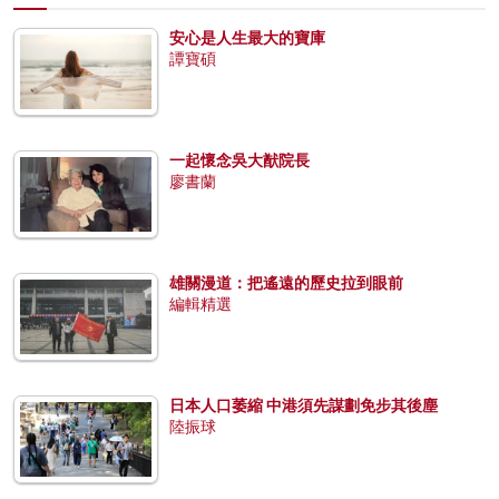
安心是人生最大的寶庫
譚寶碩
一起懷念吳大猷院長
廖書蘭
雄關漫道：把遙遠的歷史拉到眼前
編輯精選
日本人口萎縮 中港須先謀劃免步其後塵
陸振球