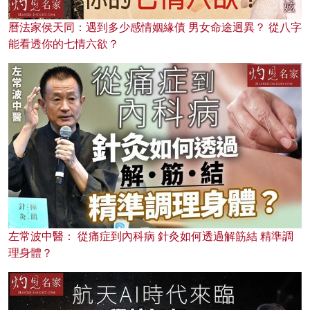
曆法家侯天同：遇到多少感情姻緣債 男女命途迥異？ 從八字
能看透你的七情六欲？
左常波中醫： 從痛症到內科病 針灸如何透過解筋結 精準調
理身體？