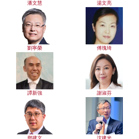
潘文慧
湯文亮
劉寧榮
傅瑰琦
譚新強
謝淑芬
鄧建文
沈建光