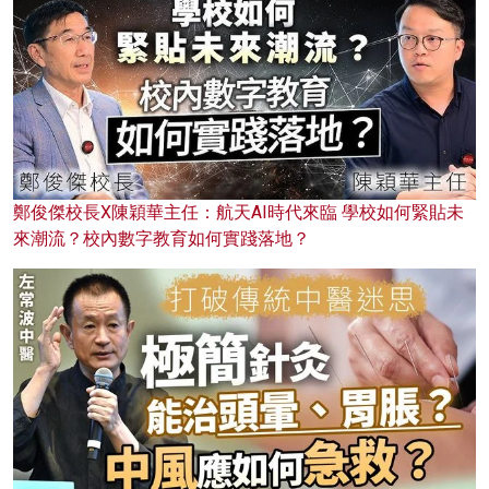
鄭俊傑校長X陳穎華主任：航天AI時代來臨 學校如何緊貼未
來潮流？校內數字教育如何實踐落地？