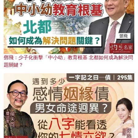
鄧飛：少子化衝擊「中小幼」教育根基 北都如何成為解決問
題關鍵？